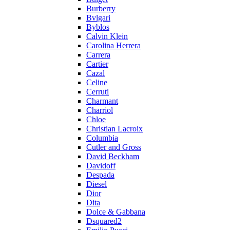
Burberry
Bvlgari
Byblos
Calvin Klein
Carolina Herrera
Carrera
Cartier
Cazal
Celine
Cerruti
Charmant
Charriol
Chloe
Christian Lacroix
Columbia
Cutler and Gross
David Beckham
Davidoff
Despada
Diesel
Dior
Dita
Dolce & Gabbana
Dsquared2