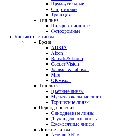
Прямоугольные
Спортивные
Трапеция
Тип линз
Поляризационные
Фотохромные
Контактные линзы
Бренд
ADRIA
Alcon
Bausch & Lomb
Cooper Vision
Johnson & Johnson
Miru
OKVision
Тип линз
Цветные линзы
Мультифокальные линзы
Торические линзы
Период ношения
Однодневные линзы
Двухнедельные линзы
Ежемесячные линзы
Детские линзы
Acuvue Ability