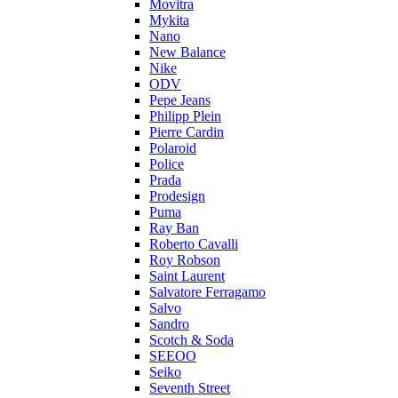
Movitra
Mykita
Nano
New Balance
Nike
ODV
Pepe Jeans
Philipp Plein
Pierre Cardin
Polaroid
Police
Prada
Prodesign
Puma
Ray Ban
Roberto Cavalli
Roy Robson
Saint Laurent
Salvatore Ferragamo
Salvo
Sandro
Scotch & Soda
SEEOO
Seiko
Seventh Street