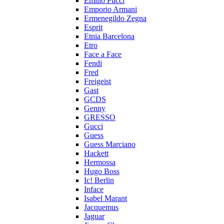
Emilio Pucci
Emporio Armani
Ermenegildo Zegna
Esprit
Etnia Barcelona
Etro
Face a Face
Fendi
Fred
Freigeist
Gast
GCDS
Genny
GRESSO
Gucci
Guess
Guess Marciano
Hackett
Hermossa
Hugo Boss
Ic! Berlin
Inface
Isabel Marant
Jacquemus
Jaguar