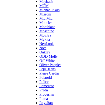
Maybach
MCM
Michael Kors
Missoni
Miu Miu
Moncler
Montblanc
Moschino
Movitra
Mykita
NeoLook
Nice
Oakley
ODD Molly
Off-White
Oliver Peoples
Pepe Jeans
Pierre Cardin
Polaroid
Police
Pomellato
Prada
Prodesign
Puma
Ray-Ban