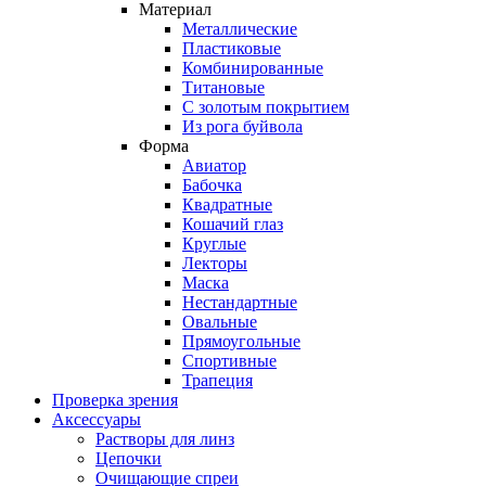
Материал
Металлические
Пластиковые
Комбинированные
Титановые
С золотым покрытием
Из рога буйвола
Форма
Авиатор
Бабочка
Квадратные
Кошачий глаз
Круглые
Лекторы
Маска
Нестандартные
Овальные
Прямоугольные
Спортивные
Трапеция
Проверка зрения
Аксессуары
Растворы для линз
Цепочки
Очищающие спреи