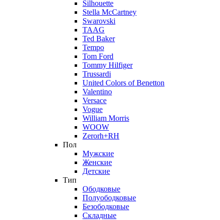
Silhouette
Stella McCartney
Swarovski
TAAG
Ted Baker
Tempo
Tom Ford
Tommy Hilfiger
Trussardi
United Colors of Benetton
Valentino
Versace
Vogue
William Morris
WOOW
Zerorh+RH
Пол
Мужские
Женские
Детские
Тип
Ободковые
Полуободковые
Безободковые
Складные