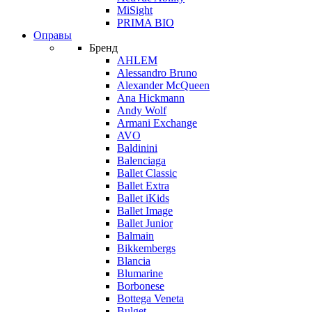
MiSight
PRIMA BIO
Оправы
Бренд
AHLEM
Alessandro Bruno
Alexander McQueen
Ana Hickmann
Andy Wolf
Armani Exchange
AVO
Baldinini
Balenciaga
Ballet Classic
Ballet Extra
Ballet iKids
Ballet Image
Ballet Junior
Balmain
Bikkembergs
Blancia
Blumarine
Borbonese
Bottega Veneta
Bulget