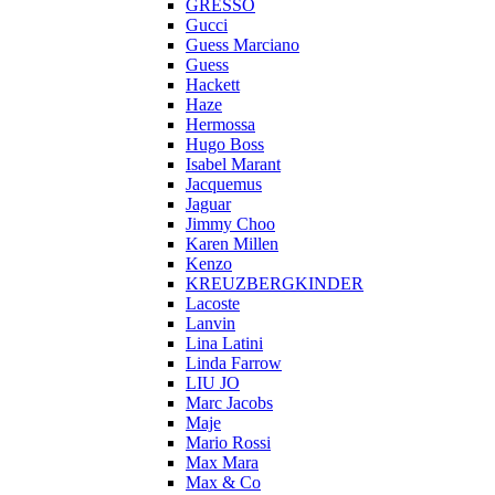
GRESSO
Gucci
Guess Marciano
Guess
Hackett
Haze
Hermossa
Hugo Boss
Isabel Marant
Jacquemus
Jaguar
Jimmy Choo
Karen Millen
Kenzo
KREUZBERGKINDER
Lacoste
Lanvin
Lina Latini
Linda Farrow
LIU JO
Marc Jacobs
Maje
Mario Rossi
Max Mara
Max & Co