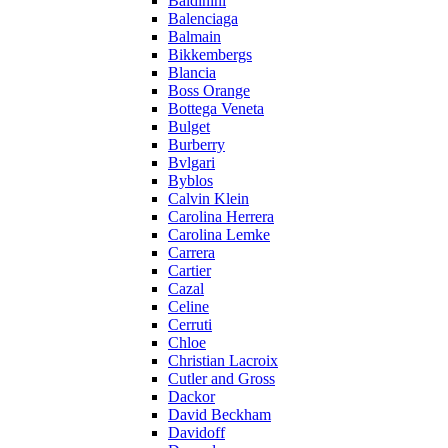
Baldinini
Balenciaga
Balmain
Bikkembergs
Blancia
Boss Orange
Bottega Veneta
Bulget
Burberry
Bvlgari
Byblos
Calvin Klein
Carolina Herrera
Carolina Lemke
Carrera
Cartier
Cazal
Celine
Cerruti
Chloe
Christian Lacroix
Cutler and Gross
Dackor
David Beckham
Davidoff