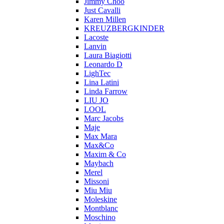
Jimmy Choo
Just Cavalli
Karen Millen
KREUZBERGKINDER
Lacoste
Lanvin
Laura Biagiotti
Leonardo D
LighTec
Lina Latini
Linda Farrow
LIU JO
LOOL
Marc Jacobs
Maje
Max Mara
Max&Co
Maxim & Co
Maybach
Merel
Missoni
Miu Miu
Moleskine
Montblanc
Moschino