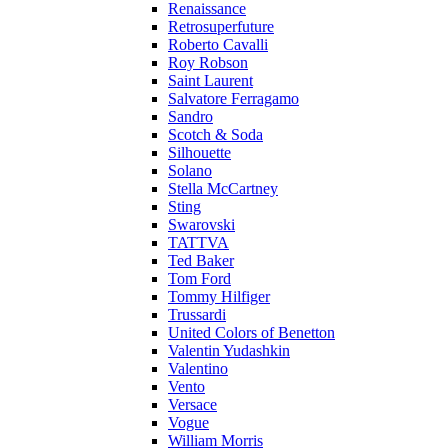
Renaissance
Retrosuperfuture
Roberto Cavalli
Roy Robson
Saint Laurent
Salvatore Ferragamo
Sandro
Scotch & Soda
Silhouette
Solano
Stella McCartney
Sting
Swarovski
TATTVA
Ted Baker
Tom Ford
Tommy Hilfiger
Trussardi
United Colors of Benetton
Valentin Yudashkin
Valentino
Vento
Versace
Vogue
William Morris