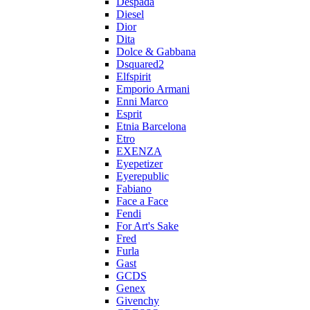
Despada
Diesel
Dior
Dita
Dolce & Gabbana
Dsquared2
Elfspirit
Emporio Armani
Enni Marco
Esprit
Etnia Barcelona
Etro
EXENZA
Eyepetizer
Eyerepublic
Fabiano
Face a Face
Fendi
For Art's Sake
Fred
Furla
Gast
GCDS
Genex
Givenchy