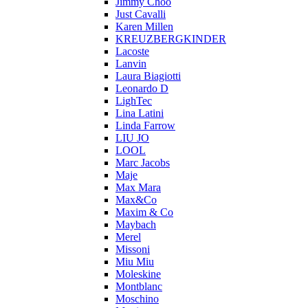
Jimmy Choo
Just Cavalli
Karen Millen
KREUZBERGKINDER
Lacoste
Lanvin
Laura Biagiotti
Leonardo D
LighTec
Lina Latini
Linda Farrow
LIU JO
LOOL
Marc Jacobs
Maje
Max Mara
Max&Co
Maxim & Co
Maybach
Merel
Missoni
Miu Miu
Moleskine
Montblanc
Moschino