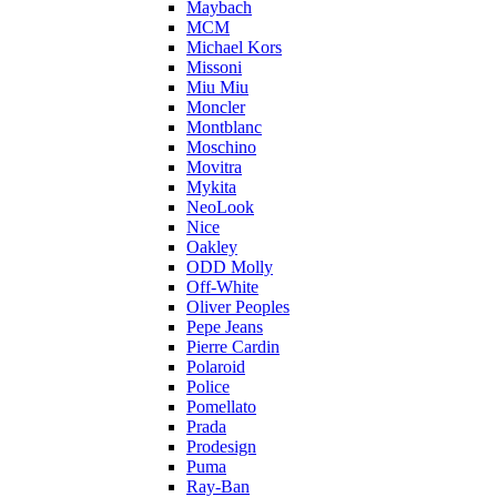
Maybach
MCM
Michael Kors
Missoni
Miu Miu
Moncler
Montblanc
Moschino
Movitra
Mykita
NeoLook
Nice
Oakley
ODD Molly
Off-White
Oliver Peoples
Pepe Jeans
Pierre Cardin
Polaroid
Police
Pomellato
Prada
Prodesign
Puma
Ray-Ban