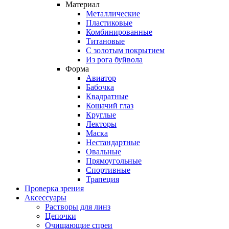
Материал
Металлические
Пластиковые
Комбинированные
Титановые
С золотым покрытием
Из рога буйвола
Форма
Авиатор
Бабочка
Квадратные
Кошачий глаз
Круглые
Лекторы
Маска
Нестандартные
Овальные
Прямоугольные
Спортивные
Трапеция
Проверка зрения
Аксессуары
Растворы для линз
Цепочки
Очищающие спреи