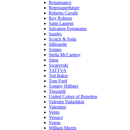
Renaissance
Retrosuperfuture
Roberto Cavalli
Roy Robson
Saint Laurent
Salvatore Ferragamo
Sandro
Scotch & Soda
Silhouette
Solano
Stella McCartney
Sting
Swarovski
TATTVA
Ted Baker
Tom Ford
Tommy Hilfiger
Trussardi
United Colors of Benetton
Valentin Yudashkin
Valentino
Vento
Versace
Vogue
William Morris