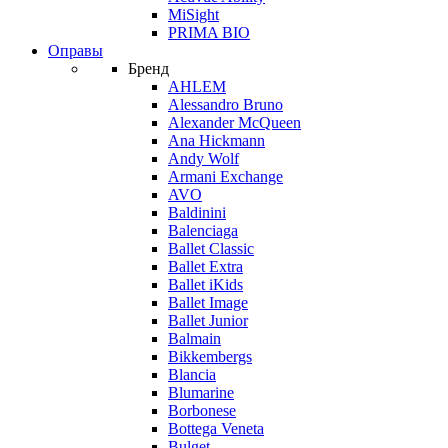
MiSight
PRIMA BIO
Оправы
Бренд
AHLEM
Alessandro Bruno
Alexander McQueen
Ana Hickmann
Andy Wolf
Armani Exchange
AVO
Baldinini
Balenciaga
Ballet Classic
Ballet Extra
Ballet iKids
Ballet Image
Ballet Junior
Balmain
Bikkembergs
Blancia
Blumarine
Borbonese
Bottega Veneta
Bulget