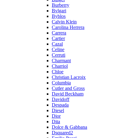
Burberry
Bvlgari
Byblos
Calvin Klein
Carolina Herrera
Carrera
Cartier
Cazal
Celine
Cerruti
Charmant
Charriol
Chloe
Christian Lacroix
Columbia
Cutler and Gross
David Beckham
Davidoff
Despada
Diesel
Dior
Dita
Dolce & Gabbana
Dsquared2