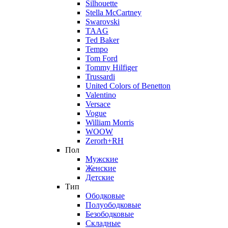
Silhouette
Stella McCartney
Swarovski
TAAG
Ted Baker
Tempo
Tom Ford
Tommy Hilfiger
Trussardi
United Colors of Benetton
Valentino
Versace
Vogue
William Morris
WOOW
Zerorh+RH
Пол
Мужские
Женские
Детские
Тип
Ободковые
Полуободковые
Безободковые
Складные