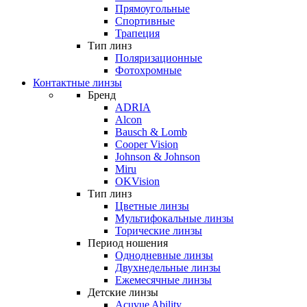
Прямоугольные
Спортивные
Трапеция
Тип линз
Поляризационные
Фотохромные
Контактные линзы
Бренд
ADRIA
Alcon
Bausch & Lomb
Cooper Vision
Johnson & Johnson
Miru
OKVision
Тип линз
Цветные линзы
Мультифокальные линзы
Торические линзы
Период ношения
Однодневные линзы
Двухнедельные линзы
Ежемесячные линзы
Детские линзы
Acuvue Ability