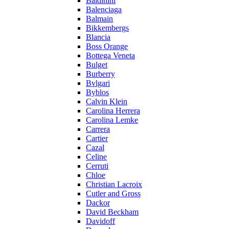
Baldinini
Balenciaga
Balmain
Bikkembergs
Blancia
Boss Orange
Bottega Veneta
Bulget
Burberry
Bvlgari
Byblos
Calvin Klein
Carolina Herrera
Carolina Lemke
Carrera
Cartier
Cazal
Celine
Cerruti
Chloe
Christian Lacroix
Cutler and Gross
Dackor
David Beckham
Davidoff