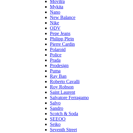
Movitra
Mykita
Nano
New Balance
Nike
ODV
Pepe Jeans
Philipp Plein
Pierre Cardin
Polaroid
Police
Prada
Prodesign
Puma
Ray Ban
Roberto Cavalli
Roy Robson
Saint Laurent
Salvatore Ferragamo
Salvo
Sandro
Scotch & Soda
SEEOO
Seiko
Seventh Street