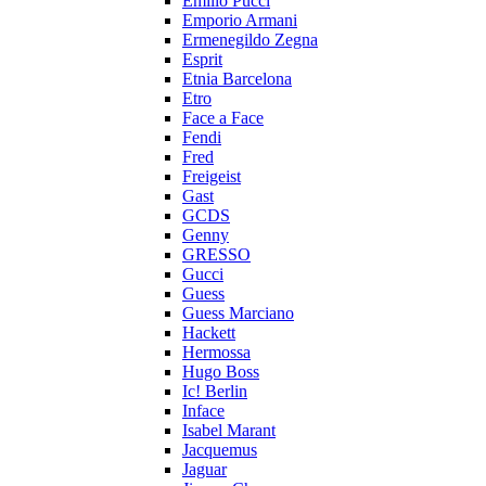
Emilio Pucci
Emporio Armani
Ermenegildo Zegna
Esprit
Etnia Barcelona
Etro
Face a Face
Fendi
Fred
Freigeist
Gast
GCDS
Genny
GRESSO
Gucci
Guess
Guess Marciano
Hackett
Hermossa
Hugo Boss
Ic! Berlin
Inface
Isabel Marant
Jacquemus
Jaguar