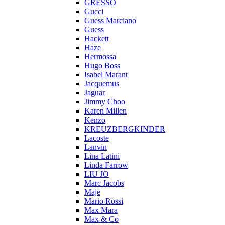
GRESSO
Gucci
Guess Marciano
Guess
Hackett
Haze
Hermossa
Hugo Boss
Isabel Marant
Jacquemus
Jaguar
Jimmy Choo
Karen Millen
Kenzo
KREUZBERGKINDER
Lacoste
Lanvin
Lina Latini
Linda Farrow
LIU JO
Marc Jacobs
Maje
Mario Rossi
Max Mara
Max & Co