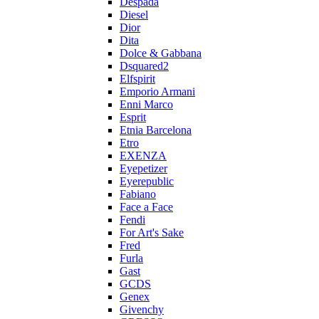
Despada
Diesel
Dior
Dita
Dolce & Gabbana
Dsquared2
Elfspirit
Emporio Armani
Enni Marco
Esprit
Etnia Barcelona
Etro
EXENZA
Eyepetizer
Eyerepublic
Fabiano
Face a Face
Fendi
For Art's Sake
Fred
Furla
Gast
GCDS
Genex
Givenchy