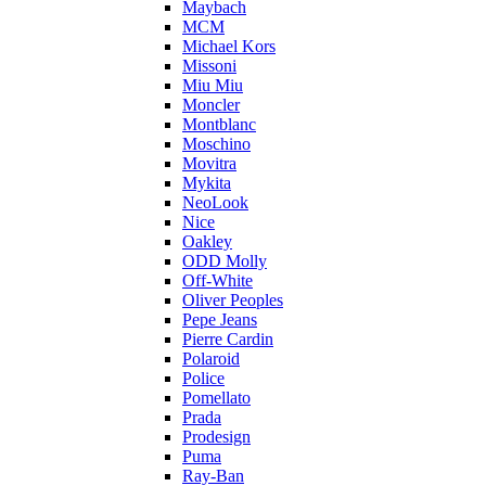
Maybach
MCM
Michael Kors
Missoni
Miu Miu
Moncler
Montblanc
Moschino
Movitra
Mykita
NeoLook
Nice
Oakley
ODD Molly
Off-White
Oliver Peoples
Pepe Jeans
Pierre Cardin
Polaroid
Police
Pomellato
Prada
Prodesign
Puma
Ray-Ban