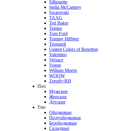
Silhouette
Stella McCartney
Swarovski
TAAG
Ted Baker
Tempo
Tom Ford
Tommy Hilfiger
Trussardi
United Colors of Benetton
Valentino
Versace
Vogue
William Morris
WOOW
Zerorh+RH
Пол
Мужские
Женские
Детские
Тип
Ободковые
Полуободковые
Безободковые
Складные