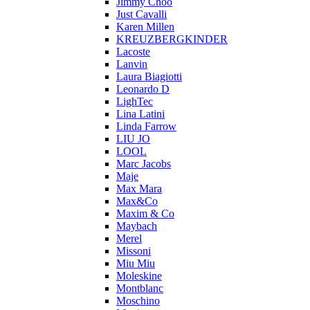
Jimmy Choo
Just Cavalli
Karen Millen
KREUZBERGKINDER
Lacoste
Lanvin
Laura Biagiotti
Leonardo D
LighTec
Lina Latini
Linda Farrow
LIU JO
LOOL
Marc Jacobs
Maje
Max Mara
Max&Co
Maxim & Co
Maybach
Merel
Missoni
Miu Miu
Moleskine
Montblanc
Moschino