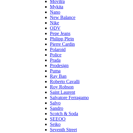
Movitra
Mykita
Nano
New Balance
Nike
ODV
Pepe Jeans
Philipp Plein
Pierre Cardin
Polaroid
Police
Prada
Prodesign
Puma
Ray Ban
Roberto Cavalli
Roy Robson
Saint Laurent
Salvatore Ferragamo
Salvo
Sandro
Scotch & Soda
SEEOO
Seiko
Seventh Street