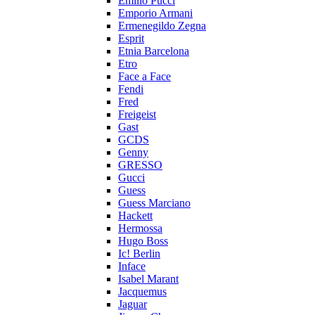
Emilio Pucci
Emporio Armani
Ermenegildo Zegna
Esprit
Etnia Barcelona
Etro
Face a Face
Fendi
Fred
Freigeist
Gast
GCDS
Genny
GRESSO
Gucci
Guess
Guess Marciano
Hackett
Hermossa
Hugo Boss
Ic! Berlin
Inface
Isabel Marant
Jacquemus
Jaguar