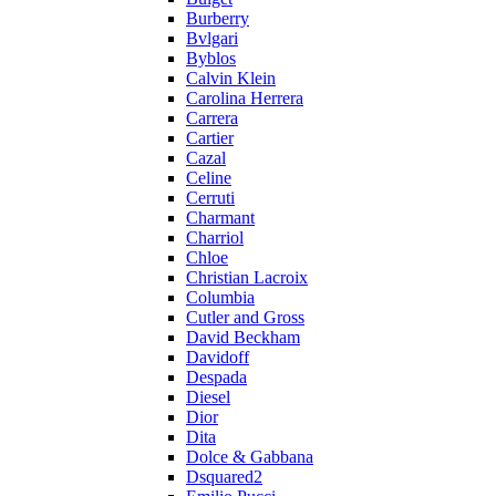
Burberry
Bvlgari
Byblos
Calvin Klein
Carolina Herrera
Carrera
Cartier
Cazal
Celine
Cerruti
Charmant
Charriol
Chloe
Christian Lacroix
Columbia
Cutler and Gross
David Beckham
Davidoff
Despada
Diesel
Dior
Dita
Dolce & Gabbana
Dsquared2