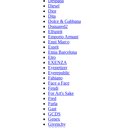
Despada
Diesel
Dior
Dita
Dolce & Gabbana
Dsquared2
Elfspirit
Emporio Armani
Enni Marco
Esprit
Etnia Barcelona
Etro
EXENZA
Eyepetizer
Eyerepublic
Fabiano
Face a Face
Fendi
For Art's Sake
Fred
Furla
Gast
GCDS
Genex
Givenchy