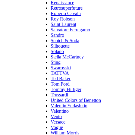
Renaissance
Retrosuperfuture
Roberto Cavalli
Roy Robson
Saint Laurent
Salvatore Ferragamo
Sandro
Scotch & Soda
Silhouette
Solano
Stella McCartney
Sting
Swarovski
TATTVA
Ted Baker
Tom Ford
Tommy Hilfiger
Trussardi
United Colors of Benetton
Valentin Yudashkin
Valentino
Vento
Versace
Vogue
William Morris