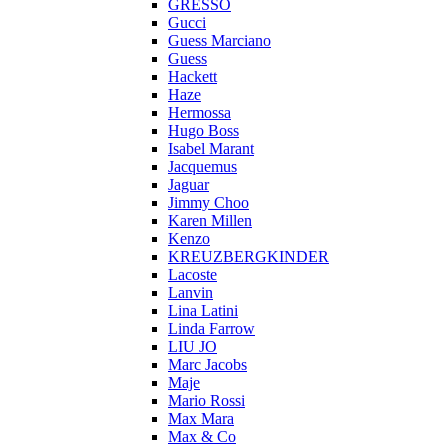
GRESSO
Gucci
Guess Marciano
Guess
Hackett
Haze
Hermossa
Hugo Boss
Isabel Marant
Jacquemus
Jaguar
Jimmy Choo
Karen Millen
Kenzo
KREUZBERGKINDER
Lacoste
Lanvin
Lina Latini
Linda Farrow
LIU JO
Marc Jacobs
Maje
Mario Rossi
Max Mara
Max & Co