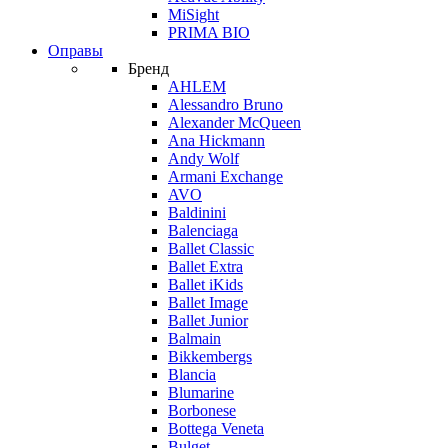
MiSight
PRIMA BIO
Оправы
Бренд
AHLEM
Alessandro Bruno
Alexander McQueen
Ana Hickmann
Andy Wolf
Armani Exchange
AVO
Baldinini
Balenciaga
Ballet Classic
Ballet Extra
Ballet iKids
Ballet Image
Ballet Junior
Balmain
Bikkembergs
Blancia
Blumarine
Borbonese
Bottega Veneta
Bulget