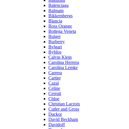
Baldinini
Balenciaga
Balmain
Bikkembergs
Blancia
Boss Orange
Bottega Veneta
Bulget
Burberry
Bvlgari
Byblos
Calvin Klein
Carolina Herrera
Carolina Lemke
Carrera
Cartier
Cazal
Celine
Cerruti
Chloe
Christian Lacroix
Cutler and Gross
Dackor
David Beckham
Davidoff