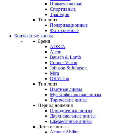
Прямоугольные
Спортивные
Трапеция
Тип линз
Поляризационные
Фотохромные
Контактные линзы
Бренд
ADRIA
Alcon
Bausch & Lomb
Cooper Vision
Johnson & Johnson
Miru
OKVision
Тип линз
Цветные линзы
Мультифокальные линзы
Торические линзы
Период ношения
Однодневные линзы
Двухнедельные линзы
Ежемесячные линзы
Детские линзы
Acuvue Ability