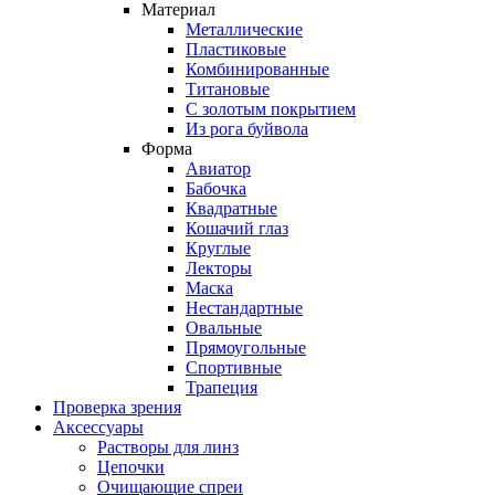
Материал
Металлические
Пластиковые
Комбинированные
Титановые
С золотым покрытием
Из рога буйвола
Форма
Авиатор
Бабочка
Квадратные
Кошачий глаз
Круглые
Лекторы
Маска
Нестандартные
Овальные
Прямоугольные
Спортивные
Трапеция
Проверка зрения
Аксессуары
Растворы для линз
Цепочки
Очищающие спреи