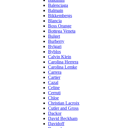
Baldinini
Balenciaga
Balmain
Bikkembergs
Blancia
Boss Orange
Bottega Veneta
Bulget
Burberry
Bvlgari
Byblos
Calvin Klein
Carolina Herrera
Carolina Lemke
Carrera
Cartier
Cazal
Celine
Cerruti
Chloe
Christian Lacroix
Cutler and Gross
Dackor
David Beckham
Davidoff