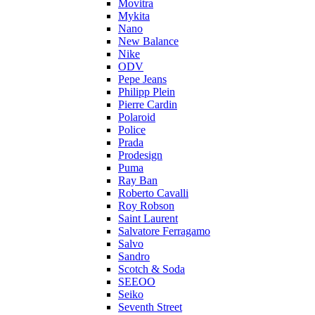
Movitra
Mykita
Nano
New Balance
Nike
ODV
Pepe Jeans
Philipp Plein
Pierre Cardin
Polaroid
Police
Prada
Prodesign
Puma
Ray Ban
Roberto Cavalli
Roy Robson
Saint Laurent
Salvatore Ferragamo
Salvo
Sandro
Scotch & Soda
SEEOO
Seiko
Seventh Street