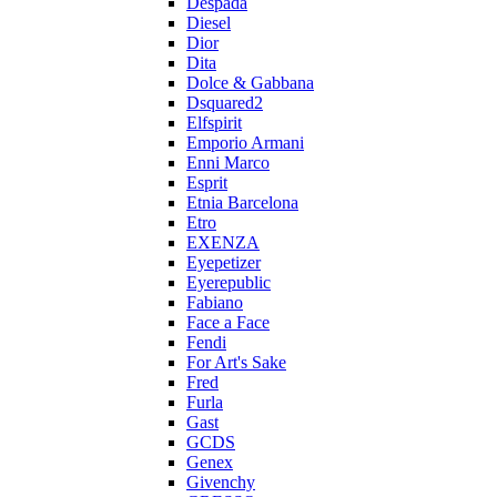
Despada
Diesel
Dior
Dita
Dolce & Gabbana
Dsquared2
Elfspirit
Emporio Armani
Enni Marco
Esprit
Etnia Barcelona
Etro
EXENZA
Eyepetizer
Eyerepublic
Fabiano
Face a Face
Fendi
For Art's Sake
Fred
Furla
Gast
GCDS
Genex
Givenchy