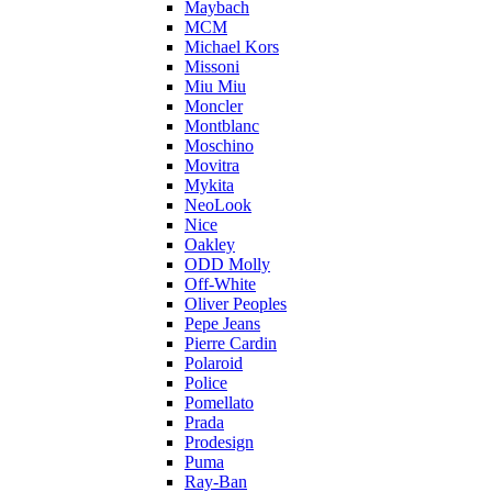
Maybach
MCM
Michael Kors
Missoni
Miu Miu
Moncler
Montblanc
Moschino
Movitra
Mykita
NeoLook
Nice
Oakley
ODD Molly
Off-White
Oliver Peoples
Pepe Jeans
Pierre Cardin
Polaroid
Police
Pomellato
Prada
Prodesign
Puma
Ray-Ban