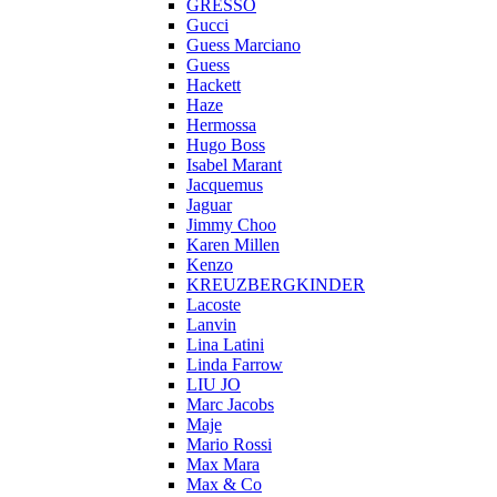
GRESSO
Gucci
Guess Marciano
Guess
Hackett
Haze
Hermossa
Hugo Boss
Isabel Marant
Jacquemus
Jaguar
Jimmy Choo
Karen Millen
Kenzo
KREUZBERGKINDER
Lacoste
Lanvin
Lina Latini
Linda Farrow
LIU JO
Marc Jacobs
Maje
Mario Rossi
Max Mara
Max & Co