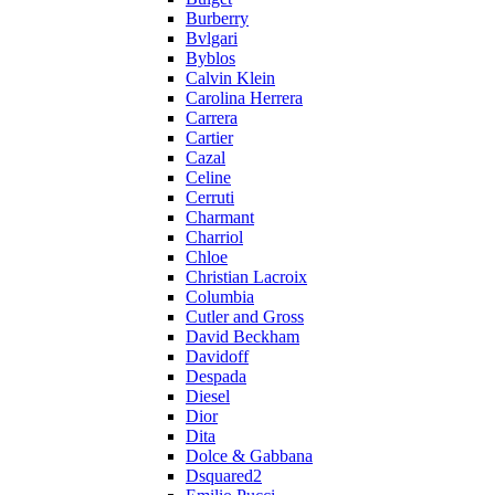
Burberry
Bvlgari
Byblos
Calvin Klein
Carolina Herrera
Carrera
Cartier
Cazal
Celine
Cerruti
Charmant
Charriol
Chloe
Christian Lacroix
Columbia
Cutler and Gross
David Beckham
Davidoff
Despada
Diesel
Dior
Dita
Dolce & Gabbana
Dsquared2