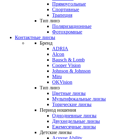
Прямоугольные
Спортивные
Трапеция
Тип линз
Поляризационные
Фотохромные
Контактные линзы
Бренд
ADRIA
Alcon
Bausch & Lomb
Cooper Vision
Johnson & Johnson
Miru
OKVision
Тип линз
Цветные линзы
Мультифокальные линзы
Торические линзы
Период ношения
Однодневные линзы
Двухнедельные линзы
Ежемесячные линзы
Детские линзы
Acuvue Ability