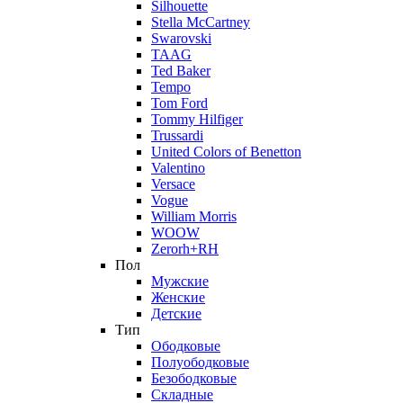
Silhouette
Stella McCartney
Swarovski
TAAG
Ted Baker
Tempo
Tom Ford
Tommy Hilfiger
Trussardi
United Colors of Benetton
Valentino
Versace
Vogue
William Morris
WOOW
Zerorh+RH
Пол
Мужские
Женские
Детские
Тип
Ободковые
Полуободковые
Безободковые
Складные