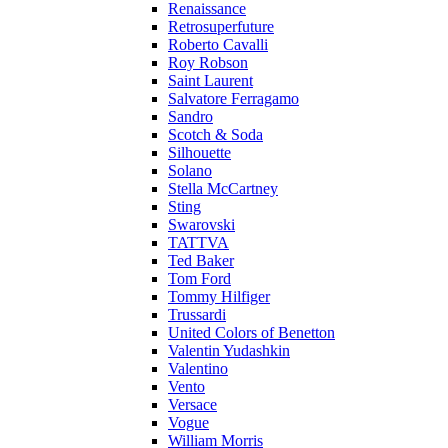
Renaissance
Retrosuperfuture
Roberto Cavalli
Roy Robson
Saint Laurent
Salvatore Ferragamo
Sandro
Scotch & Soda
Silhouette
Solano
Stella McCartney
Sting
Swarovski
TATTVA
Ted Baker
Tom Ford
Tommy Hilfiger
Trussardi
United Colors of Benetton
Valentin Yudashkin
Valentino
Vento
Versace
Vogue
William Morris