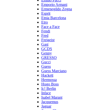
Emilio Pucci
Emporio Armani
Ermenegildo Zegna
Esprit
Etnia Barcelona
Etro
Face a Face
Fendi
Fred
Freigeist
Gast
GCDS
Genny
GRESSO
Gucci
Guess
Guess Marciano
Hackett
Hermossa
Hugo Boss
Ic! Berlin
Inface
Isabel Marant
Jacquemus
Jaguar