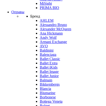
MiSight
PRIMA BIO
Оправы
Бренд
AHLEM
Alessandro Bruno
Alexander McQueen
Ana Hickmann
Andy Wolf
Armani Exchange
AVO
Baldinini
Balenciaga
Ballet Classic
Ballet Extra
Ballet iKids
Ballet Image
Ballet Junior
Balmain
Bikkembergs
Blancia
Blumarine
Borbonese
Bottega Veneta
Bulget