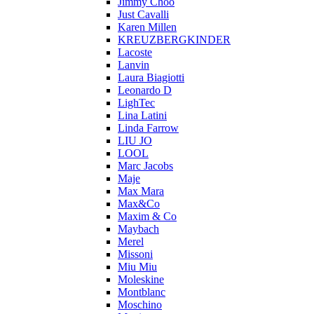
Jimmy Choo
Just Cavalli
Karen Millen
KREUZBERGKINDER
Lacoste
Lanvin
Laura Biagiotti
Leonardo D
LighTec
Lina Latini
Linda Farrow
LIU JO
LOOL
Marc Jacobs
Maje
Max Mara
Max&Co
Maxim & Co
Maybach
Merel
Missoni
Miu Miu
Moleskine
Montblanc
Moschino