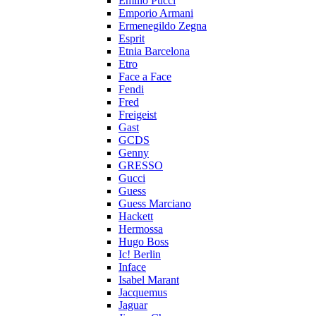
Emilio Pucci
Emporio Armani
Ermenegildo Zegna
Esprit
Etnia Barcelona
Etro
Face a Face
Fendi
Fred
Freigeist
Gast
GCDS
Genny
GRESSO
Gucci
Guess
Guess Marciano
Hackett
Hermossa
Hugo Boss
Ic! Berlin
Inface
Isabel Marant
Jacquemus
Jaguar