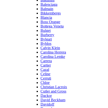
Baldinini
Balenciaga
Balmain
Bikkembergs
Blancia
Boss Orange
Bottega Veneta
Bulget
Burberry
Bvlgari
Byblos
Calvin Klein
Carolina Herrera
Carolina Lemke
Carrera
Cartier
Cazal
Celine
Cerruti
Chloe
Christian Lacroix
Cutler and Gross
Dackor
David Beckham
Davidoff