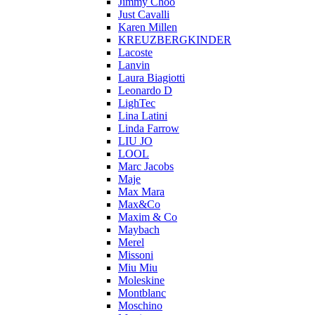
Jimmy Choo
Just Cavalli
Karen Millen
KREUZBERGKINDER
Lacoste
Lanvin
Laura Biagiotti
Leonardo D
LighTec
Lina Latini
Linda Farrow
LIU JO
LOOL
Marc Jacobs
Maje
Max Mara
Max&Co
Maxim & Co
Maybach
Merel
Missoni
Miu Miu
Moleskine
Montblanc
Moschino