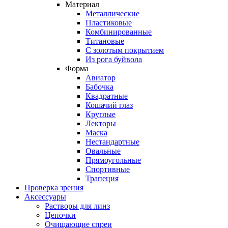
Материал
Металлические
Пластиковые
Комбинированные
Титановые
С золотым покрытием
Из рога буйвола
Форма
Авиатор
Бабочка
Квадратные
Кошачий глаз
Круглые
Лекторы
Маска
Нестандартные
Овальные
Прямоугольные
Спортивные
Трапеция
Проверка зрения
Аксессуары
Растворы для линз
Цепочки
Очищающие спреи