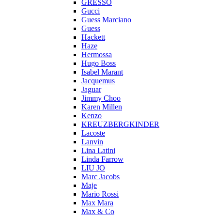
GRESSO
Gucci
Guess Marciano
Guess
Hackett
Haze
Hermossa
Hugo Boss
Isabel Marant
Jacquemus
Jaguar
Jimmy Choo
Karen Millen
Kenzo
KREUZBERGKINDER
Lacoste
Lanvin
Lina Latini
Linda Farrow
LIU JO
Marc Jacobs
Maje
Mario Rossi
Max Mara
Max & Co