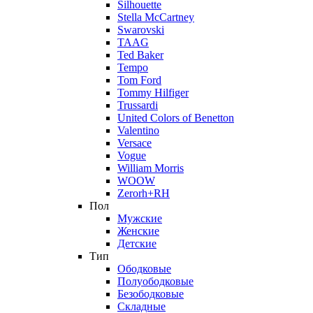
Silhouette
Stella McCartney
Swarovski
TAAG
Ted Baker
Tempo
Tom Ford
Tommy Hilfiger
Trussardi
United Colors of Benetton
Valentino
Versace
Vogue
William Morris
WOOW
Zerorh+RH
Пол
Мужские
Женские
Детские
Тип
Ободковые
Полуободковые
Безободковые
Складные