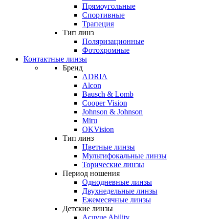
Прямоугольные
Спортивные
Трапеция
Тип линз
Поляризационные
Фотохромные
Контактные линзы
Бренд
ADRIA
Alcon
Bausch & Lomb
Cooper Vision
Johnson & Johnson
Miru
OKVision
Тип линз
Цветные линзы
Мультифокальные линзы
Торические линзы
Период ношения
Однодневные линзы
Двухнедельные линзы
Ежемесячные линзы
Детские линзы
Acuvue Ability