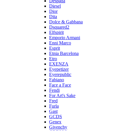
Despada
Diesel
Dior
Dita
Dolce & Gabbana
Dsquared2
Elfspirit
Emporio Armani
Enni Marco
Esprit
Etnia Barcelona
Etro
EXENZA
Eyepetizer
Eyerepublic
Fabiano
Face a Face
Fendi
For Art's Sake
Fred
Furla
Gast
GCDS
Genex
Givenchy