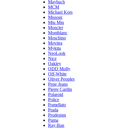
Maybach
MCM
Michael Kors
Missoni
Miu Miu
Moncler
Montblanc
Moschino
Movitra
Mykita
NeoLook
Nice
Oakley
ODD Molly
Off-White
Oliver Peoples
Pepe Jeans
Pierre Cardin
Polaroid
Police
Pomellato
Prada
Prodesign
Puma
Ray-Ban