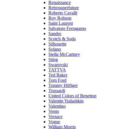
Renaissance
Retrosuperfuture
Roberto Cavalli
Roy Robson
Saint Laurent
Salvatore Ferragamo
Sandro
Scotch & Soda
Silhouette
Solano
Stella McCartney
Sting
Swarovski
TATTVA
Ted Baker
Tom Ford
Tommy Hilfiger
Trussardi
United Colors of Benetton
Valentin Yudashkin
Valentino
Vento
Versace
Vogue
William Morris