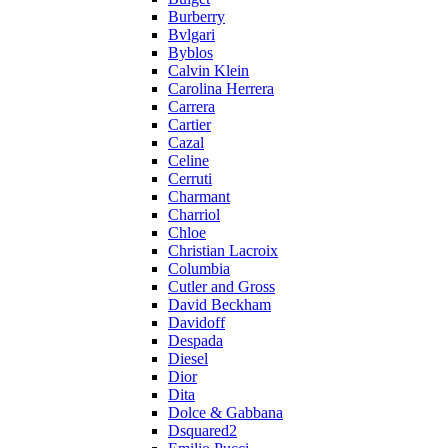
Burberry
Bvlgari
Byblos
Calvin Klein
Carolina Herrera
Carrera
Cartier
Cazal
Celine
Cerruti
Charmant
Charriol
Chloe
Christian Lacroix
Columbia
Cutler and Gross
David Beckham
Davidoff
Despada
Diesel
Dior
Dita
Dolce & Gabbana
Dsquared2