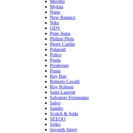
Movitra
Mykita
Nano
New Balance
Nike
ODV
Pepe Jeans
Philipp Plein
Pierre Cardin
Polaroid
Police
Prada
Prodesign
Puma
Ray Ban
Roberto Cavalli
Roy Robson
Saint Laurent
Salvatore Ferragamo
Salvo
Sandro
Scotch & Soda
SEEOO
Seiko
Seventh Street