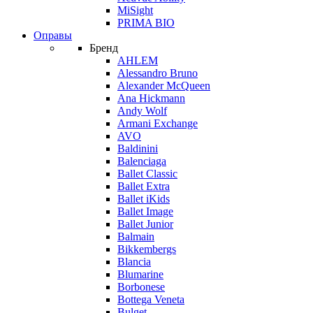
MiSight
PRIMA BIO
Оправы
Бренд
AHLEM
Alessandro Bruno
Alexander McQueen
Ana Hickmann
Andy Wolf
Armani Exchange
AVO
Baldinini
Balenciaga
Ballet Classic
Ballet Extra
Ballet iKids
Ballet Image
Ballet Junior
Balmain
Bikkembergs
Blancia
Blumarine
Borbonese
Bottega Veneta
Bulget