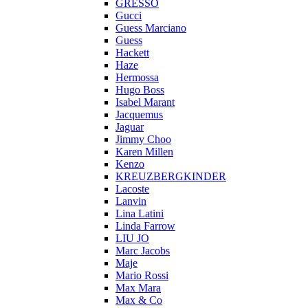
GRESSO
Gucci
Guess Marciano
Guess
Hackett
Haze
Hermossa
Hugo Boss
Isabel Marant
Jacquemus
Jaguar
Jimmy Choo
Karen Millen
Kenzo
KREUZBERGKINDER
Lacoste
Lanvin
Lina Latini
Linda Farrow
LIU JO
Marc Jacobs
Maje
Mario Rossi
Max Mara
Max & Co