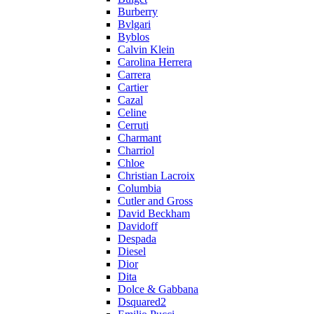
Burberry
Bvlgari
Byblos
Calvin Klein
Carolina Herrera
Carrera
Cartier
Cazal
Celine
Cerruti
Charmant
Charriol
Chloe
Christian Lacroix
Columbia
Cutler and Gross
David Beckham
Davidoff
Despada
Diesel
Dior
Dita
Dolce & Gabbana
Dsquared2