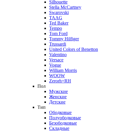
Silhouette
Stella McCartney
Swarovski
TAAG
Ted Baker
Tempo
Tom Ford
Tommy Hilfiger
Trussardi
United Colors of Benetton
Valentino
Versace
Vogue
William Morris
WOOW
Zerorh+RH
Пол
Мужские
Женские
Детские
Тип
Ободковые
Полуободковые
Безободковые
Складные