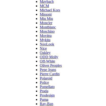
Maybach
MCM
Michael Kors
Missoni
Miu Miu
Moncler
Montblanc
Moschino
Movitra
Mykita
NeoLook
Nice
Oakley
ODD Molly
Off-White
Oliver Peoples
Pepe Jeans
Pierre Cardin
Polaroid
Police
Pomellato
Prada
Prodesign
Puma
Ray-Ban