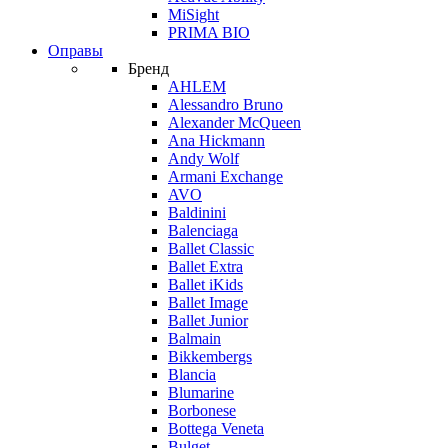
MiSight
PRIMA BIO
Оправы
Бренд
AHLEM
Alessandro Bruno
Alexander McQueen
Ana Hickmann
Andy Wolf
Armani Exchange
AVO
Baldinini
Balenciaga
Ballet Classic
Ballet Extra
Ballet iKids
Ballet Image
Ballet Junior
Balmain
Bikkembergs
Blancia
Blumarine
Borbonese
Bottega Veneta
Bulget