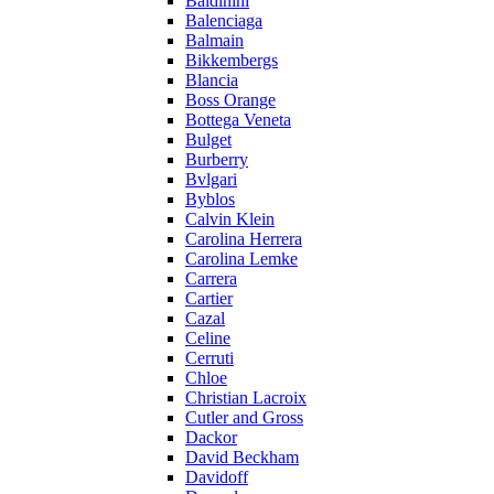
Baldinini
Balenciaga
Balmain
Bikkembergs
Blancia
Boss Orange
Bottega Veneta
Bulget
Burberry
Bvlgari
Byblos
Calvin Klein
Carolina Herrera
Carolina Lemke
Carrera
Cartier
Cazal
Celine
Cerruti
Chloe
Christian Lacroix
Cutler and Gross
Dackor
David Beckham
Davidoff