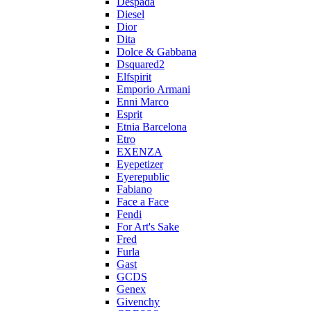
Despada
Diesel
Dior
Dita
Dolce & Gabbana
Dsquared2
Elfspirit
Emporio Armani
Enni Marco
Esprit
Etnia Barcelona
Etro
EXENZA
Eyepetizer
Eyerepublic
Fabiano
Face a Face
Fendi
For Art's Sake
Fred
Furla
Gast
GCDS
Genex
Givenchy