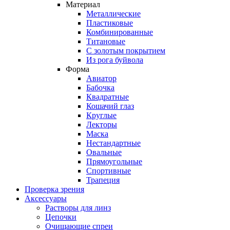
Материал
Металлические
Пластиковые
Комбинированные
Титановые
С золотым покрытием
Из рога буйвола
Форма
Авиатор
Бабочка
Квадратные
Кошачий глаз
Круглые
Лекторы
Маска
Нестандартные
Овальные
Прямоугольные
Спортивные
Трапеция
Проверка зрения
Аксессуары
Растворы для линз
Цепочки
Очищающие спреи