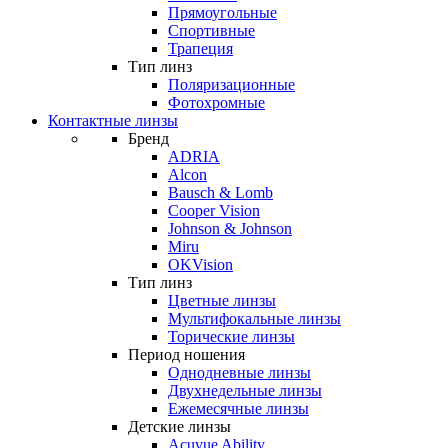
Прямоугольные
Спортивные
Трапеция
Тип линз
Поляризационные
Фотохромные
Контактные линзы
Бренд
ADRIA
Alcon
Bausch & Lomb
Cooper Vision
Johnson & Johnson
Miru
OKVision
Тип линз
Цветные линзы
Мультифокальные линзы
Торические линзы
Период ношения
Однодневные линзы
Двухнедельные линзы
Ежемесячные линзы
Детские линзы
Acuvue Ability