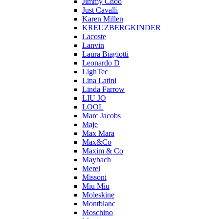
Jimmy Choo
Just Cavalli
Karen Millen
KREUZBERGKINDER
Lacoste
Lanvin
Laura Biagiotti
Leonardo D
LighTec
Lina Latini
Linda Farrow
LIU JO
LOOL
Marc Jacobs
Maje
Max Mara
Max&Co
Maxim & Co
Maybach
Merel
Missoni
Miu Miu
Moleskine
Montblanc
Moschino