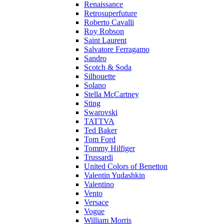
Renaissance
Retrosuperfuture
Roberto Cavalli
Roy Robson
Saint Laurent
Salvatore Ferragamo
Sandro
Scotch & Soda
Silhouette
Solano
Stella McCartney
Sting
Swarovski
TATTVA
Ted Baker
Tom Ford
Tommy Hilfiger
Trussardi
United Colors of Benetton
Valentin Yudashkin
Valentino
Vento
Versace
Vogue
William Morris