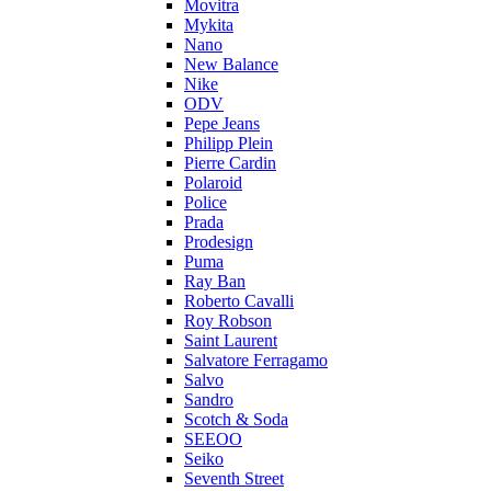
Movitra
Mykita
Nano
New Balance
Nike
ODV
Pepe Jeans
Philipp Plein
Pierre Cardin
Polaroid
Police
Prada
Prodesign
Puma
Ray Ban
Roberto Cavalli
Roy Robson
Saint Laurent
Salvatore Ferragamo
Salvo
Sandro
Scotch & Soda
SEEOO
Seiko
Seventh Street