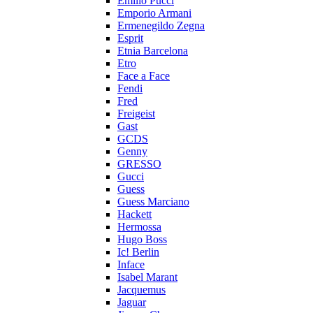
Emilio Pucci
Emporio Armani
Ermenegildo Zegna
Esprit
Etnia Barcelona
Etro
Face a Face
Fendi
Fred
Freigeist
Gast
GCDS
Genny
GRESSO
Gucci
Guess
Guess Marciano
Hackett
Hermossa
Hugo Boss
Ic! Berlin
Inface
Isabel Marant
Jacquemus
Jaguar