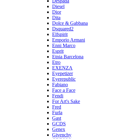
Despada
Diesel
Dior
Dita
Dolce & Gabbana
Dsquared2
Elfspirit
Emporio Armani
Enni Marco
Esprit
Etnia Barcelona
Etro
EXENZA
Eyepetizer
Eyerepublic
Fabiano
Face a Face
Fendi
For Art's Sake
Fred
Furla
Gast
GCDS
Genex
Givenchy