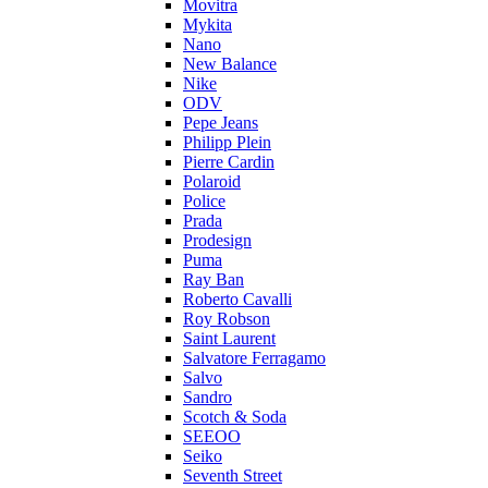
Movitra
Mykita
Nano
New Balance
Nike
ODV
Pepe Jeans
Philipp Plein
Pierre Cardin
Polaroid
Police
Prada
Prodesign
Puma
Ray Ban
Roberto Cavalli
Roy Robson
Saint Laurent
Salvatore Ferragamo
Salvo
Sandro
Scotch & Soda
SEEOO
Seiko
Seventh Street