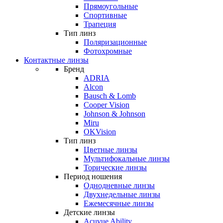
Прямоугольные
Спортивные
Трапеция
Тип линз
Поляризационные
Фотохромные
Контактные линзы
Бренд
ADRIA
Alcon
Bausch & Lomb
Cooper Vision
Johnson & Johnson
Miru
OKVision
Тип линз
Цветные линзы
Мультифокальные линзы
Торические линзы
Период ношения
Однодневные линзы
Двухнедельные линзы
Ежемесячные линзы
Детские линзы
Acuvue Ability