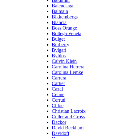
Baldinini
Balenciaga
Balmain
Bikkembergs
Blancia
Boss Orange
Bottega Veneta
Bulget
Burberry
Bvlgari
Byblos
Calvin Klein
Carolina Herrera
Carolina Lemke
Carrera
Cartier
Cazal
Celine
Cerruti
Chloe
Christian Lacroix
Cutler and Gross
Dackor
David Beckham
Davidoff