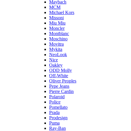
Maybach
MCM
Michael Kors
Missoni
Miu Miu
Moncler
Montblanc
Moschino
Movitra
Mykita
NeoLook
Nice
Oakley
ODD Molly
Off-White
Oliver Peoples
Pepe Jeans
Pierre Cardin
Polaroid
Police
Pomellato
Prada
Prodesign
Puma
Ray-Ban