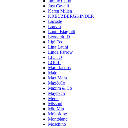
Jimmy Choo
Just Cavalli
Karen Millen
KREUZBERGKINDER
Lacoste
Lanvin
Laura Biagiotti
Leonardo D
LighTec
Lina Latini
Linda Farrow
LIU JO
LOOL
Marc Jacobs
Maje
Max Mara
Max&Co
Maxim & Co
Maybach
Merel
Missoni
Miu Miu
Moleskine
Montblanc
Moschino