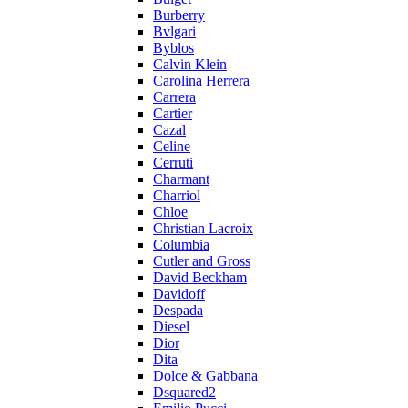
Burberry
Bvlgari
Byblos
Calvin Klein
Carolina Herrera
Carrera
Cartier
Cazal
Celine
Cerruti
Charmant
Charriol
Chloe
Christian Lacroix
Columbia
Cutler and Gross
David Beckham
Davidoff
Despada
Diesel
Dior
Dita
Dolce & Gabbana
Dsquared2