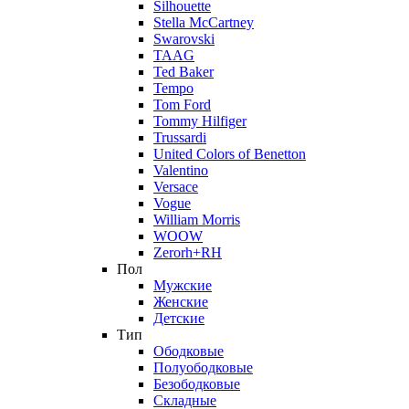
Silhouette
Stella McCartney
Swarovski
TAAG
Ted Baker
Tempo
Tom Ford
Tommy Hilfiger
Trussardi
United Colors of Benetton
Valentino
Versace
Vogue
William Morris
WOOW
Zerorh+RH
Пол
Мужские
Женские
Детские
Тип
Ободковые
Полуободковые
Безободковые
Складные