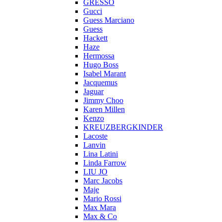
GRESSO
Gucci
Guess Marciano
Guess
Hackett
Haze
Hermossa
Hugo Boss
Isabel Marant
Jacquemus
Jaguar
Jimmy Choo
Karen Millen
Kenzo
KREUZBERGKINDER
Lacoste
Lanvin
Lina Latini
Linda Farrow
LIU JO
Marc Jacobs
Maje
Mario Rossi
Max Mara
Max & Co