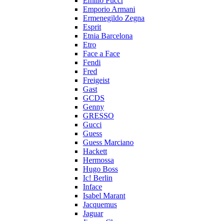
Emilio Pucci
Emporio Armani
Ermenegildo Zegna
Esprit
Etnia Barcelona
Etro
Face a Face
Fendi
Fred
Freigeist
Gast
GCDS
Genny
GRESSO
Gucci
Guess
Guess Marciano
Hackett
Hermossa
Hugo Boss
Ic! Berlin
Inface
Isabel Marant
Jacquemus
Jaguar