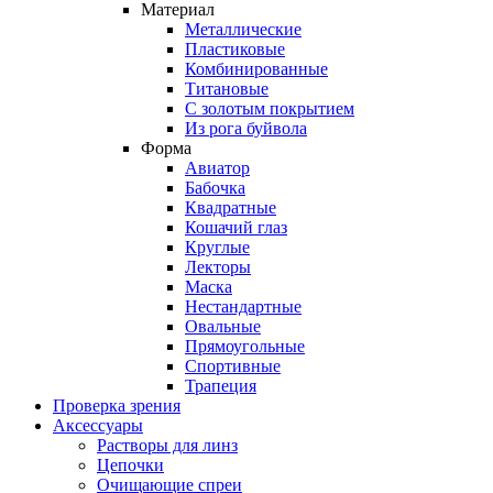
Материал
Металлические
Пластиковые
Комбинированные
Титановые
С золотым покрытием
Из рога буйвола
Форма
Авиатор
Бабочка
Квадратные
Кошачий глаз
Круглые
Лекторы
Маска
Нестандартные
Овальные
Прямоугольные
Спортивные
Трапеция
Проверка зрения
Аксессуары
Растворы для линз
Цепочки
Очищающие спреи