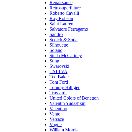
Renaissance
Retrosuperfuture
Roberto Cavalli
Roy Robson
Saint Laurent
Salvatore Ferragamo
Sandro
Scotch & Soda
Silhouette
Solano
Stella McCartney
Sting
Swarovski
TATTVA
Ted Baker
Tom Ford
Tommy Hilfiger
Trussardi
United Colors of Benetton
Valentin Yudashkin
Valentino
Vento
Versace
Vogue
William Morris