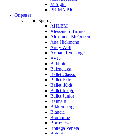
MiSight
PRIMA BIO
Оправы
Бренд
AHLEM
Alessandro Bruno
Alexander McQueen
Ana Hickmann
Andy Wolf
Armani Exchange
AVO
Baldinini
Balenciaga
Ballet Classic
Ballet Extra
Ballet iKids
Ballet Image
Ballet Junior
Balmain
Bikkembergs
Blancia
Blumarine
Borbonese
Bottega Veneta
Bulget