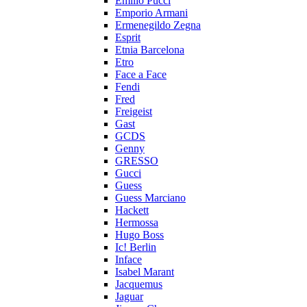
Emilio Pucci
Emporio Armani
Ermenegildo Zegna
Esprit
Etnia Barcelona
Etro
Face a Face
Fendi
Fred
Freigeist
Gast
GCDS
Genny
GRESSO
Gucci
Guess
Guess Marciano
Hackett
Hermossa
Hugo Boss
Ic! Berlin
Inface
Isabel Marant
Jacquemus
Jaguar