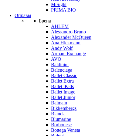
MiSight
PRIMA BIO
Оправы
Бренд
AHLEM
Alessandro Bruno
Alexander McQueen
Ana Hickmann
Andy Wolf
Armani Exchange
AVO
Baldinini
Balenciaga
Ballet Classic
Ballet Extra
Ballet iKids
Ballet Image
Ballet Junior
Balmain
Bikkembergs
Blancia
Blumarine
Borbonese
Bottega Veneta
Bulget