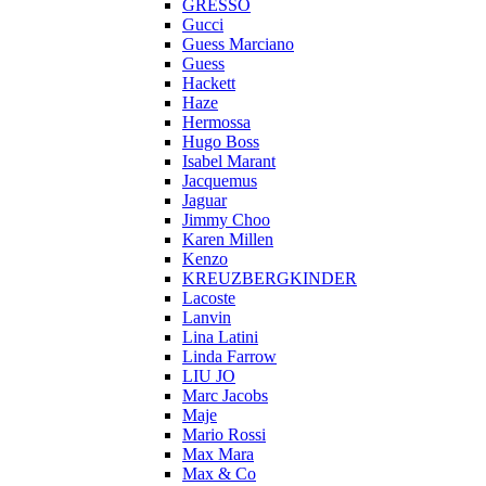
GRESSO
Gucci
Guess Marciano
Guess
Hackett
Haze
Hermossa
Hugo Boss
Isabel Marant
Jacquemus
Jaguar
Jimmy Choo
Karen Millen
Kenzo
KREUZBERGKINDER
Lacoste
Lanvin
Lina Latini
Linda Farrow
LIU JO
Marc Jacobs
Maje
Mario Rossi
Max Mara
Max & Co