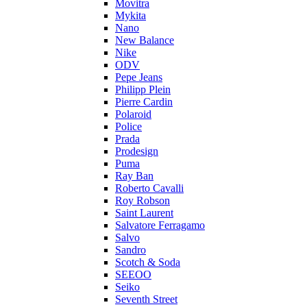
Movitra
Mykita
Nano
New Balance
Nike
ODV
Pepe Jeans
Philipp Plein
Pierre Cardin
Polaroid
Police
Prada
Prodesign
Puma
Ray Ban
Roberto Cavalli
Roy Robson
Saint Laurent
Salvatore Ferragamo
Salvo
Sandro
Scotch & Soda
SEEOO
Seiko
Seventh Street