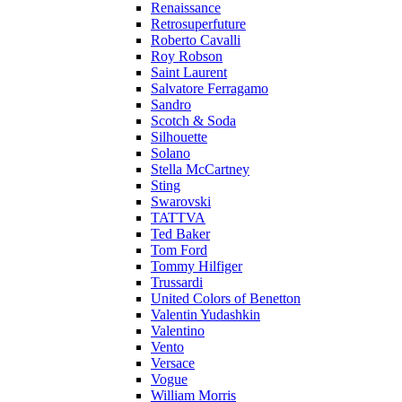
Renaissance
Retrosuperfuture
Roberto Cavalli
Roy Robson
Saint Laurent
Salvatore Ferragamo
Sandro
Scotch & Soda
Silhouette
Solano
Stella McCartney
Sting
Swarovski
TATTVA
Ted Baker
Tom Ford
Tommy Hilfiger
Trussardi
United Colors of Benetton
Valentin Yudashkin
Valentino
Vento
Versace
Vogue
William Morris