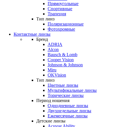
Прямоугольные
Спортивные
Трапеция
Тип линз
Поляризационные
Фотохромные
Контактные линзы
Бренд
ADRIA
Alcon
Bausch & Lomb
Cooper Vision
Johnson & Johnson
Miru
OKVision
Тип линз
Цветные линзы
Мультифокальные линзы
Торические линзы
Период ношения
Однодневные линзы
Двухнедельные линзы
Ежемесячные линзы
Детские линзы
Acuvue Ability