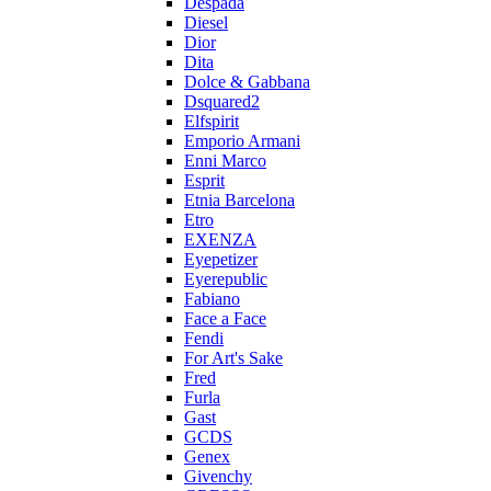
Despada
Diesel
Dior
Dita
Dolce & Gabbana
Dsquared2
Elfspirit
Emporio Armani
Enni Marco
Esprit
Etnia Barcelona
Etro
EXENZA
Eyepetizer
Eyerepublic
Fabiano
Face a Face
Fendi
For Art's Sake
Fred
Furla
Gast
GCDS
Genex
Givenchy