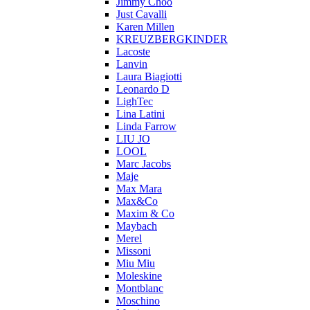
Jimmy Choo
Just Cavalli
Karen Millen
KREUZBERGKINDER
Lacoste
Lanvin
Laura Biagiotti
Leonardo D
LighTec
Lina Latini
Linda Farrow
LIU JO
LOOL
Marc Jacobs
Maje
Max Mara
Max&Co
Maxim & Co
Maybach
Merel
Missoni
Miu Miu
Moleskine
Montblanc
Moschino