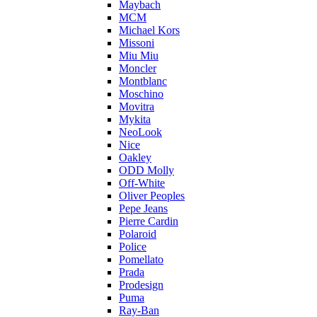
Maybach
MCM
Michael Kors
Missoni
Miu Miu
Moncler
Montblanc
Moschino
Movitra
Mykita
NeoLook
Nice
Oakley
ODD Molly
Off-White
Oliver Peoples
Pepe Jeans
Pierre Cardin
Polaroid
Police
Pomellato
Prada
Prodesign
Puma
Ray-Ban