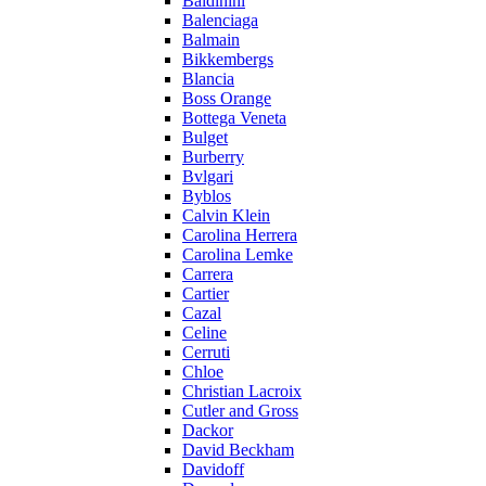
Baldinini
Balenciaga
Balmain
Bikkembergs
Blancia
Boss Orange
Bottega Veneta
Bulget
Burberry
Bvlgari
Byblos
Calvin Klein
Carolina Herrera
Carolina Lemke
Carrera
Cartier
Cazal
Celine
Cerruti
Chloe
Christian Lacroix
Cutler and Gross
Dackor
David Beckham
Davidoff