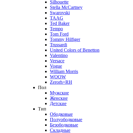
Silhouette
Stella McCartney
Swarovski
TAAG
Ted Baker
Tempo
Tom Ford
Tommy Hilfiger
Trussardi
United Colors of Benetton
Valentino
Versace
Vogue
William Morris
WOOW
Zerorh+RH
Пол
Мужские
Женские
Детские
Тип
Ободковые
Полуободковые
Безободковые
Складные