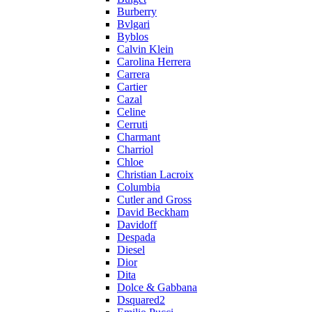
Burberry
Bvlgari
Byblos
Calvin Klein
Carolina Herrera
Carrera
Cartier
Cazal
Celine
Cerruti
Charmant
Charriol
Chloe
Christian Lacroix
Columbia
Cutler and Gross
David Beckham
Davidoff
Despada
Diesel
Dior
Dita
Dolce & Gabbana
Dsquared2