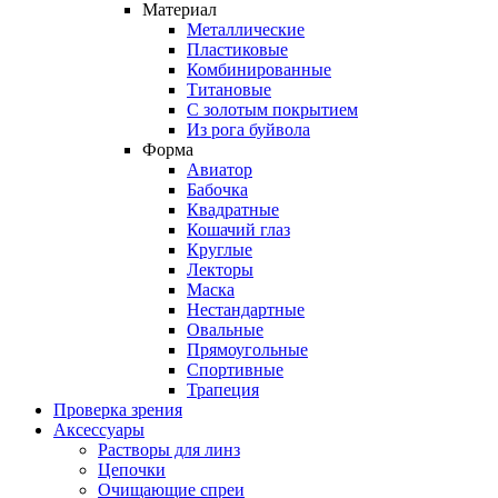
Материал
Металлические
Пластиковые
Комбинированные
Титановые
С золотым покрытием
Из рога буйвола
Форма
Авиатор
Бабочка
Квадратные
Кошачий глаз
Круглые
Лекторы
Маска
Нестандартные
Овальные
Прямоугольные
Спортивные
Трапеция
Проверка зрения
Аксессуары
Растворы для линз
Цепочки
Очищающие спреи