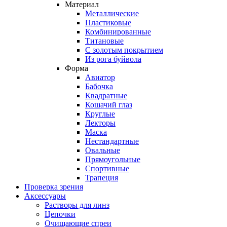
Материал
Металлические
Пластиковые
Комбинированные
Титановые
С золотым покрытием
Из рога буйвола
Форма
Авиатор
Бабочка
Квадратные
Кошачий глаз
Круглые
Лекторы
Маска
Нестандартные
Овальные
Прямоугольные
Спортивные
Трапеция
Проверка зрения
Аксессуары
Растворы для линз
Цепочки
Очищающие спреи