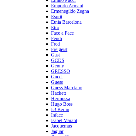
Emilio Pucci
Emporio Armani
Ermenegildo Zegna
Esprit
Etnia Barcelona
Etro
Face a Face
Fendi
Fred
Freigeist
Gast
GCDS
Genny
GRESSO
Gucci
Guess
Guess Marciano
Hackett
Hermossa
Hugo Boss
Ic! Berlin
Inface
Isabel Marant
Jacquemus
Jaguar