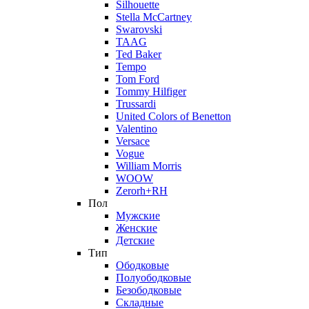
Silhouette
Stella McCartney
Swarovski
TAAG
Ted Baker
Tempo
Tom Ford
Tommy Hilfiger
Trussardi
United Colors of Benetton
Valentino
Versace
Vogue
William Morris
WOOW
Zerorh+RH
Пол
Мужские
Женские
Детские
Тип
Ободковые
Полуободковые
Безободковые
Складные