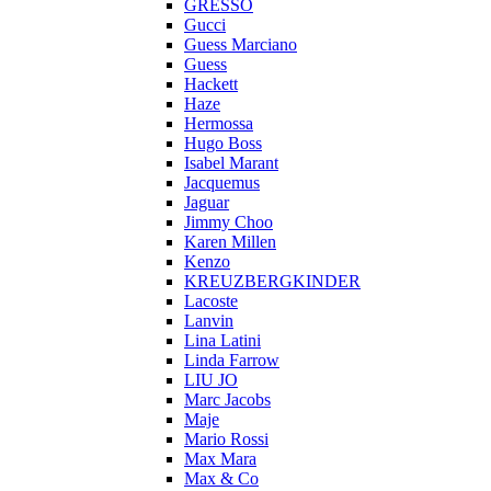
GRESSO
Gucci
Guess Marciano
Guess
Hackett
Haze
Hermossa
Hugo Boss
Isabel Marant
Jacquemus
Jaguar
Jimmy Choo
Karen Millen
Kenzo
KREUZBERGKINDER
Lacoste
Lanvin
Lina Latini
Linda Farrow
LIU JO
Marc Jacobs
Maje
Mario Rossi
Max Mara
Max & Co