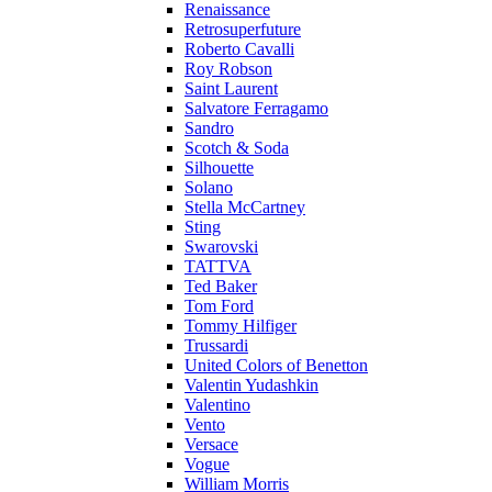
Renaissance
Retrosuperfuture
Roberto Cavalli
Roy Robson
Saint Laurent
Salvatore Ferragamo
Sandro
Scotch & Soda
Silhouette
Solano
Stella McCartney
Sting
Swarovski
TATTVA
Ted Baker
Tom Ford
Tommy Hilfiger
Trussardi
United Colors of Benetton
Valentin Yudashkin
Valentino
Vento
Versace
Vogue
William Morris