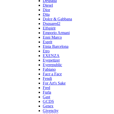
Despada
Diesel
Dior
Dita
Dolce & Gabbana
Dsquared2
Elfspirit
Emporio Armani
Enni Marco
Esprit
Etnia Barcelona
Etro
EXENZA
Eyepetizer
Eyerepublic
Fabiano
Face a Face
Fendi
For Art's Sake
Fred
Furla
Gast
GCDS
Genex
Givenchy