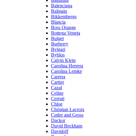
Baldinini
Balenciaga
Balmain
Bikkembergs
Blancia
Boss Orange
Bottega Veneta
Bulget
Burberry
Bvlgari
Byblos
Calvin Klein
Carolina Herrera
Carolina Lemke
Carrera
Cartier
Cazal
Celine
Cerruti
Chloe
Christian Lacroix
Cutler and Gross
Dackor
David Beckham
Davidoff