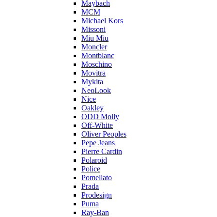
Maybach
MCM
Michael Kors
Missoni
Miu Miu
Moncler
Montblanc
Moschino
Movitra
Mykita
NeoLook
Nice
Oakley
ODD Molly
Off-White
Oliver Peoples
Pepe Jeans
Pierre Cardin
Polaroid
Police
Pomellato
Prada
Prodesign
Puma
Ray-Ban