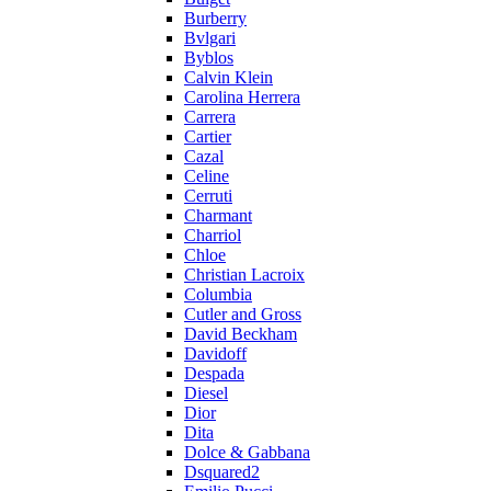
Burberry
Bvlgari
Byblos
Calvin Klein
Carolina Herrera
Carrera
Cartier
Cazal
Celine
Cerruti
Charmant
Charriol
Chloe
Christian Lacroix
Columbia
Cutler and Gross
David Beckham
Davidoff
Despada
Diesel
Dior
Dita
Dolce & Gabbana
Dsquared2