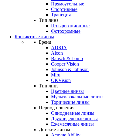
Прямоугольные
Спортивные
Трапеция
Тип линз
Поляризационные
Фотохромные
Контактные линзы
Бренд
ADRIA
Alcon
Bausch & Lomb
Cooper Vision
Johnson & Johnson
Miru
OKVision
Тип линз
Цветные линзы
Мультифокальные линзы
Торические линзы
Период ношения
Однодневные линзы
Двухнедельные линзы
Ежемесячные линзы
Детские линзы
Acuvue Ability