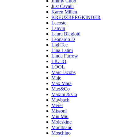
Jimmy Choo
Just Cavalli
Karen Millen
KREUZBERGKINDER
Lacoste
Lanvin
Laura Biagiotti
Leonardo D
LighTec
Lina Latini
Linda Farrow
LIU JO
LOOL
Marc Jacobs
Maje
Max Mara
Max&Co
Maxim & Co
Maybach
Merel
Missoni
Miu Miu
Moleskine
Montblanc
Moschino