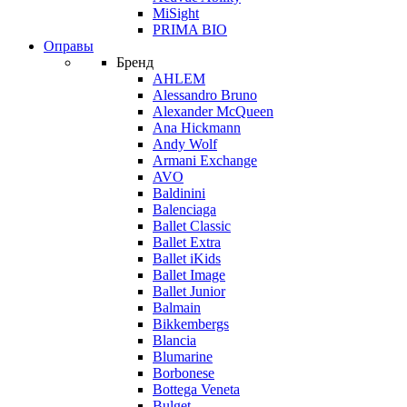
MiSight
PRIMA BIO
Оправы
Бренд
AHLEM
Alessandro Bruno
Alexander McQueen
Ana Hickmann
Andy Wolf
Armani Exchange
AVO
Baldinini
Balenciaga
Ballet Classic
Ballet Extra
Ballet iKids
Ballet Image
Ballet Junior
Balmain
Bikkembergs
Blancia
Blumarine
Borbonese
Bottega Veneta
Bulget