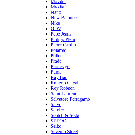
Movitra
Mykita
Nano
New Balance
Nike
ODV
Pepe Jeans
Philipp Plein
Pierre Cardin
Polaroid
Police
Prada
Prodesign
Puma
Ray Ban
Roberto Cavalli
Roy Robson
Saint Laurent
Salvatore Ferragamo
Salvo
Sandro
Scotch & Soda
SEEOO
Seiko
Seventh Street