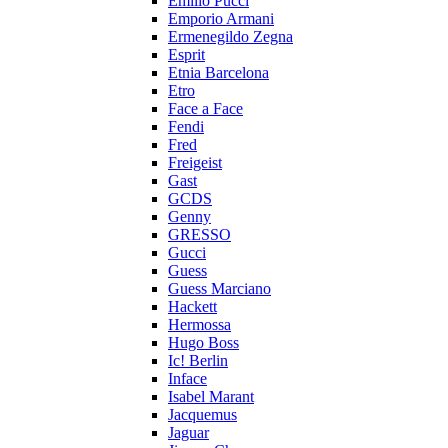
Emilio Pucci
Emporio Armani
Ermenegildo Zegna
Esprit
Etnia Barcelona
Etro
Face a Face
Fendi
Fred
Freigeist
Gast
GCDS
Genny
GRESSO
Gucci
Guess
Guess Marciano
Hackett
Hermossa
Hugo Boss
Ic! Berlin
Inface
Isabel Marant
Jacquemus
Jaguar