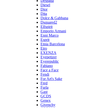
Despada
Diesel
Dior
Dita
Dolce & Gabbana
Dsquared2
Elfspirit
Emporio Armani
Enni Marco
Esprit
Etnia Barcelona
Etro
EXENZA
Eyepetizer
Eyerepublic
Fabiano
Face a Face
Fendi
For Art's Sake
Fred
Furla
Gast
GCDS
Genex
Givenchy