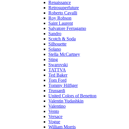
Renaissance
Retrosuperfuture
Roberto Cavalli
Roy Robson
Saint Laurent
Salvatore Ferragamo
Sandro
Scotch & Soda
Silhouette
Solano
Stella McCartney
Sting
Swarovski
TATTVA
Ted Baker
Tom Ford
Tommy Hilfiger
Trussardi
United Colors of Benetton
Valentin Yudashkin
Valentino
Vento
Versace
Vogue
William Morris