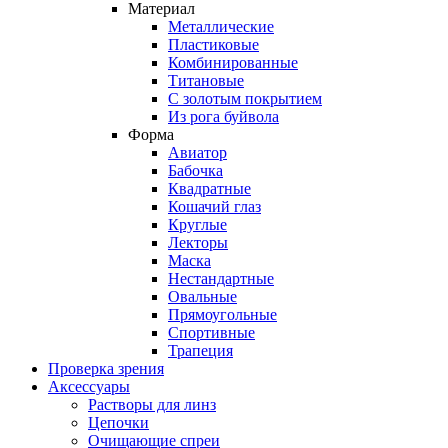
Материал
Металлические
Пластиковые
Комбинированные
Титановые
С золотым покрытием
Из рога буйвола
Форма
Авиатор
Бабочка
Квадратные
Кошачий глаз
Круглые
Лекторы
Маска
Нестандартные
Овальные
Прямоугольные
Спортивные
Трапеция
Проверка зрения
Аксессуары
Растворы для линз
Цепочки
Очищающие спреи