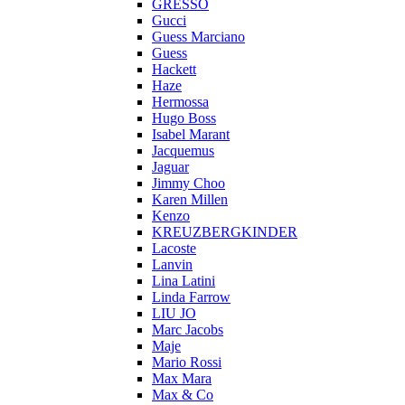
GRESSO
Gucci
Guess Marciano
Guess
Hackett
Haze
Hermossa
Hugo Boss
Isabel Marant
Jacquemus
Jaguar
Jimmy Choo
Karen Millen
Kenzo
KREUZBERGKINDER
Lacoste
Lanvin
Lina Latini
Linda Farrow
LIU JO
Marc Jacobs
Maje
Mario Rossi
Max Mara
Max & Co