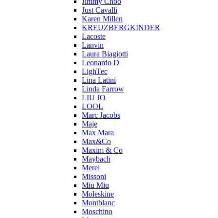
Jimmy Choo
Just Cavalli
Karen Millen
KREUZBERGKINDER
Lacoste
Lanvin
Laura Biagiotti
Leonardo D
LighTec
Lina Latini
Linda Farrow
LIU JO
LOOL
Marc Jacobs
Maje
Max Mara
Max&Co
Maxim & Co
Maybach
Merel
Missoni
Miu Miu
Moleskine
Montblanc
Moschino