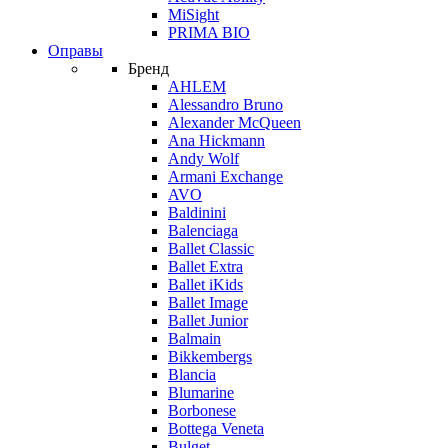
MiSight
PRIMA BIO
Оправы
Бренд
AHLEM
Alessandro Bruno
Alexander McQueen
Ana Hickmann
Andy Wolf
Armani Exchange
AVO
Baldinini
Balenciaga
Ballet Classic
Ballet Extra
Ballet iKids
Ballet Image
Ballet Junior
Balmain
Bikkembergs
Blancia
Blumarine
Borbonese
Bottega Veneta
Bulget