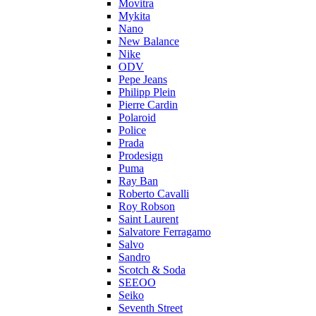
Movitra
Mykita
Nano
New Balance
Nike
ODV
Pepe Jeans
Philipp Plein
Pierre Cardin
Polaroid
Police
Prada
Prodesign
Puma
Ray Ban
Roberto Cavalli
Roy Robson
Saint Laurent
Salvatore Ferragamo
Salvo
Sandro
Scotch & Soda
SEEOO
Seiko
Seventh Street