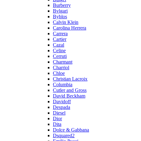
Burberry
Bvlgari
Byblos
Calvin Klein
Carolina Herrera
Carrera
Cartier
Cazal
Celine
Cerruti
Charmant
Charriol
Chloe
Christian Lacroix
Columbia
Cutler and Gross
David Beckham
Davidoff
Despada
Diesel
Dior
Dita
Dolce & Gabbana
Dsquared2