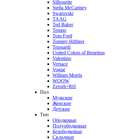
Silhouette
Stella McCartney
Swarovski
TAAG
Ted Baker
Tempo
Tom Ford
Tommy Hilfiger
Trussardi
United Colors of Benetton
Valentino
Versace
Vogue
William Morris
WOOW
Zerorh+RH
Пол
Мужские
Женские
Детские
Тип
Ободковые
Полуободковые
Безободковые
Складные