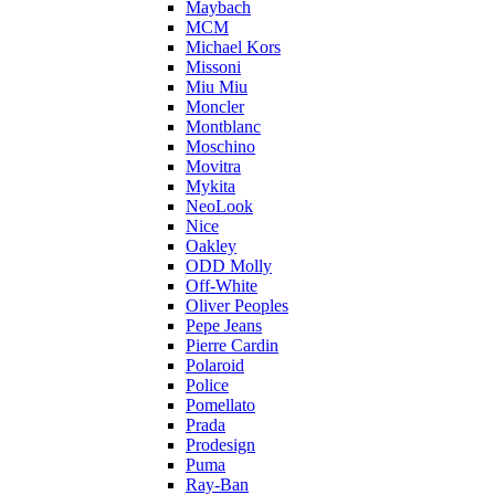
Maybach
MCM
Michael Kors
Missoni
Miu Miu
Moncler
Montblanc
Moschino
Movitra
Mykita
NeoLook
Nice
Oakley
ODD Molly
Off-White
Oliver Peoples
Pepe Jeans
Pierre Cardin
Polaroid
Police
Pomellato
Prada
Prodesign
Puma
Ray-Ban