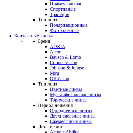
Прямоугольные
Спортивные
Трапеция
Тип линз
Поляризационные
Фотохромные
Контактные линзы
Бренд
ADRIA
Alcon
Bausch & Lomb
Cooper Vision
Johnson & Johnson
Miru
OKVision
Тип линз
Цветные линзы
Мультифокальные линзы
Торические линзы
Период ношения
Однодневные линзы
Двухнедельные линзы
Ежемесячные линзы
Детские линзы
Acuvue Ability