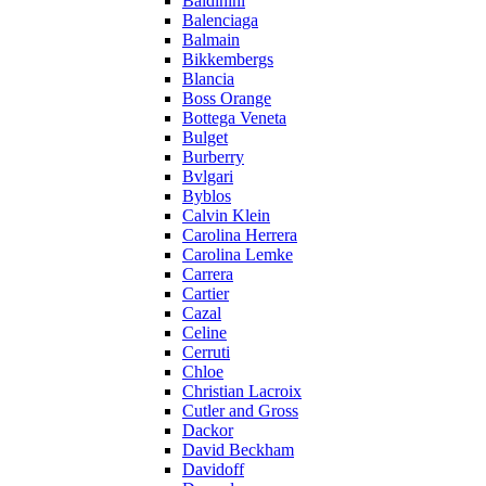
Baldinini
Balenciaga
Balmain
Bikkembergs
Blancia
Boss Orange
Bottega Veneta
Bulget
Burberry
Bvlgari
Byblos
Calvin Klein
Carolina Herrera
Carolina Lemke
Carrera
Cartier
Cazal
Celine
Cerruti
Chloe
Christian Lacroix
Cutler and Gross
Dackor
David Beckham
Davidoff