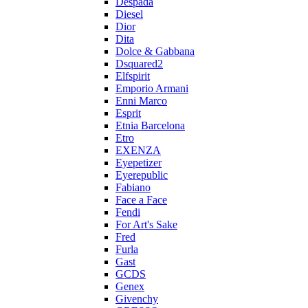
Despada
Diesel
Dior
Dita
Dolce & Gabbana
Dsquared2
Elfspirit
Emporio Armani
Enni Marco
Esprit
Etnia Barcelona
Etro
EXENZA
Eyepetizer
Eyerepublic
Fabiano
Face a Face
Fendi
For Art's Sake
Fred
Furla
Gast
GCDS
Genex
Givenchy