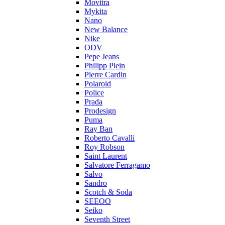
Movitra
Mykita
Nano
New Balance
Nike
ODV
Pepe Jeans
Philipp Plein
Pierre Cardin
Polaroid
Police
Prada
Prodesign
Puma
Ray Ban
Roberto Cavalli
Roy Robson
Saint Laurent
Salvatore Ferragamo
Salvo
Sandro
Scotch & Soda
SEEOO
Seiko
Seventh Street