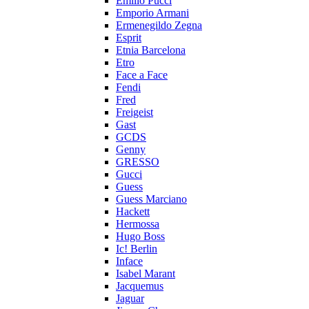
Emilio Pucci
Emporio Armani
Ermenegildo Zegna
Esprit
Etnia Barcelona
Etro
Face a Face
Fendi
Fred
Freigeist
Gast
GCDS
Genny
GRESSO
Gucci
Guess
Guess Marciano
Hackett
Hermossa
Hugo Boss
Ic! Berlin
Inface
Isabel Marant
Jacquemus
Jaguar