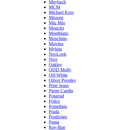
Maybach
MCM
Michael Kors
Missoni
Miu Miu
Moncler
Montblanc
Moschino
Movitra
Mykita
NeoLook
Nice
Oakley
ODD Molly
Off-White
Oliver Peoples
Pepe Jeans
Pierre Cardin
Polaroid
Police
Pomellato
Prada
Prodesign
Puma
Ray-Ban