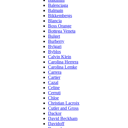
Baldinini
Balenciaga
Balmain
Bikkembergs
Blancia
Boss Orange
Bottega Veneta
Bulget
Burberry
Bvlgari
Byblos
Calvin Klein
Carolina Herrera
Carolina Lemke
Carrera
Cartier
Cazal
Celine
Cerruti
Chloe
Christian Lacroix
Cutler and Gross
Dackor
David Beckham
Davidoff