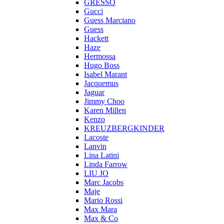
GRESSO
Gucci
Guess Marciano
Guess
Hackett
Haze
Hermossa
Hugo Boss
Isabel Marant
Jacquemus
Jaguar
Jimmy Choo
Karen Millen
Kenzo
KREUZBERGKINDER
Lacoste
Lanvin
Lina Latini
Linda Farrow
LIU JO
Marc Jacobs
Maje
Mario Rossi
Max Mara
Max & Co