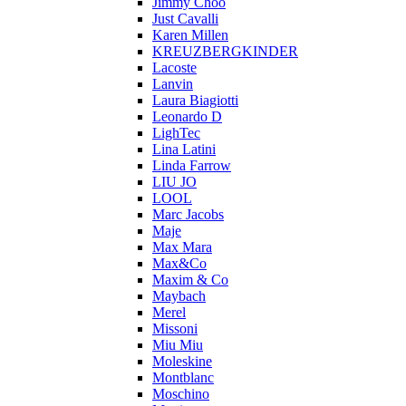
Jimmy Choo
Just Cavalli
Karen Millen
KREUZBERGKINDER
Lacoste
Lanvin
Laura Biagiotti
Leonardo D
LighTec
Lina Latini
Linda Farrow
LIU JO
LOOL
Marc Jacobs
Maje
Max Mara
Max&Co
Maxim & Co
Maybach
Merel
Missoni
Miu Miu
Moleskine
Montblanc
Moschino