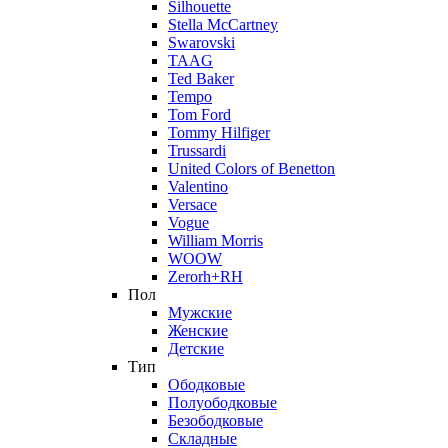
Silhouette
Stella McCartney
Swarovski
TAAG
Ted Baker
Tempo
Tom Ford
Tommy Hilfiger
Trussardi
United Colors of Benetton
Valentino
Versace
Vogue
William Morris
WOOW
Zerorh+RH
Пол
Мужские
Женские
Детские
Тип
Ободковые
Полуободковые
Безободковые
Складные