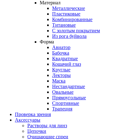
Материал
Металлические
Пластиковые
Комбинированные
Титановые
С золотым покрытием
Из рога буйвола
Форма
Авиатор
Бабочка
Квадратные
Кошачий глаз
Круглые
Лекторы
Маска
Нестандартные
Овальные
Прямоугольные
Спортивные
Трапеция
Проверка зрения
Аксессуары
Растворы для линз
Цепочки
Очищающие спреи