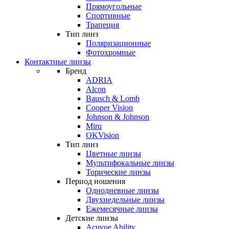
Прямоугольные
Спортивные
Трапеция
Тип линз
Поляризационные
Фотохромные
Контактные линзы
Бренд
ADRIA
Alcon
Bausch & Lomb
Cooper Vision
Johnson & Johnson
Miru
OKVision
Тип линз
Цветные линзы
Мультифокальные линзы
Торические линзы
Период ношения
Однодневные линзы
Двухнедельные линзы
Ежемесячные линзы
Детские линзы
Acuvue Ability