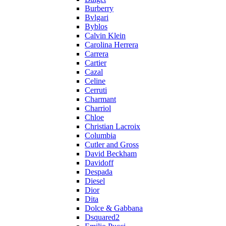
Burberry
Bvlgari
Byblos
Calvin Klein
Carolina Herrera
Carrera
Cartier
Cazal
Celine
Cerruti
Charmant
Charriol
Chloe
Christian Lacroix
Columbia
Cutler and Gross
David Beckham
Davidoff
Despada
Diesel
Dior
Dita
Dolce & Gabbana
Dsquared2