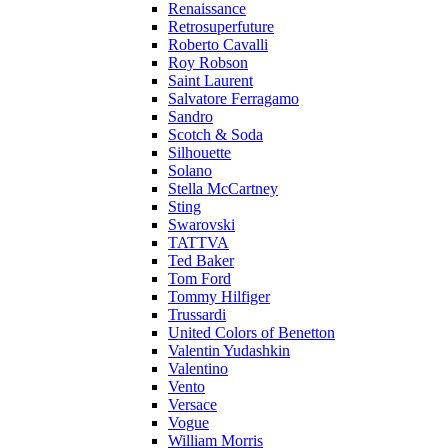
Renaissance
Retrosuperfuture
Roberto Cavalli
Roy Robson
Saint Laurent
Salvatore Ferragamo
Sandro
Scotch & Soda
Silhouette
Solano
Stella McCartney
Sting
Swarovski
TATTVA
Ted Baker
Tom Ford
Tommy Hilfiger
Trussardi
United Colors of Benetton
Valentin Yudashkin
Valentino
Vento
Versace
Vogue
William Morris