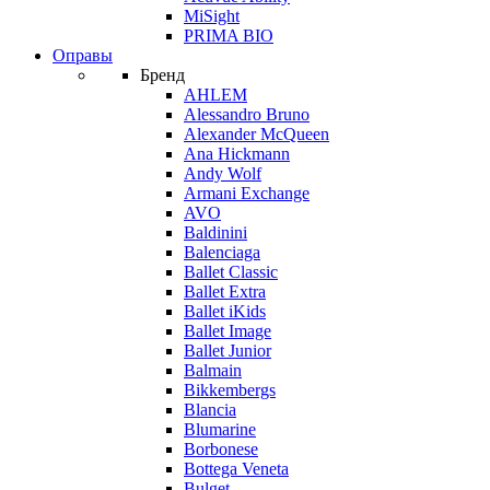
MiSight
PRIMA BIO
Оправы
Бренд
AHLEM
Alessandro Bruno
Alexander McQueen
Ana Hickmann
Andy Wolf
Armani Exchange
AVO
Baldinini
Balenciaga
Ballet Classic
Ballet Extra
Ballet iKids
Ballet Image
Ballet Junior
Balmain
Bikkembergs
Blancia
Blumarine
Borbonese
Bottega Veneta
Bulget