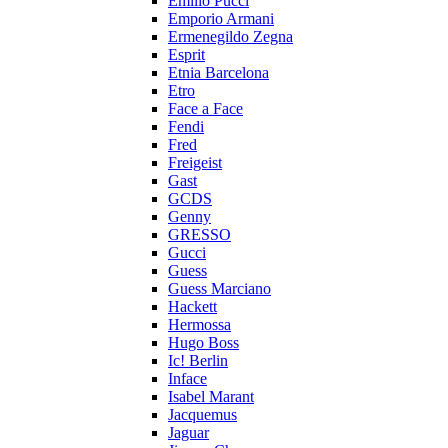
Emilio Pucci
Emporio Armani
Ermenegildo Zegna
Esprit
Etnia Barcelona
Etro
Face a Face
Fendi
Fred
Freigeist
Gast
GCDS
Genny
GRESSO
Gucci
Guess
Guess Marciano
Hackett
Hermossa
Hugo Boss
Ic! Berlin
Inface
Isabel Marant
Jacquemus
Jaguar