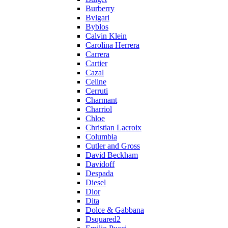
Burberry
Bvlgari
Byblos
Calvin Klein
Carolina Herrera
Carrera
Cartier
Cazal
Celine
Cerruti
Charmant
Charriol
Chloe
Christian Lacroix
Columbia
Cutler and Gross
David Beckham
Davidoff
Despada
Diesel
Dior
Dita
Dolce & Gabbana
Dsquared2