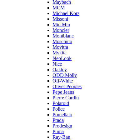
Maybach
MCM
Michael Kors
Missoni
Miu Miu
Moncler
Montblanc
Moschino
Movitra
Mykita
NeoLook
Nice
Oakley
ODD Molly
Off-White
Oliver Peoples
Pepe Jeans
Pierre Cardin
Polaroid
Police
Pomellato
Prada
Prodesign
Puma
Ray-Ban