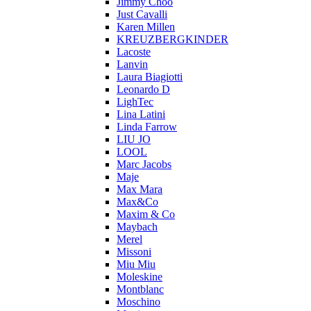
Jimmy Choo
Just Cavalli
Karen Millen
KREUZBERGKINDER
Lacoste
Lanvin
Laura Biagiotti
Leonardo D
LighTec
Lina Latini
Linda Farrow
LIU JO
LOOL
Marc Jacobs
Maje
Max Mara
Max&Co
Maxim & Co
Maybach
Merel
Missoni
Miu Miu
Moleskine
Montblanc
Moschino