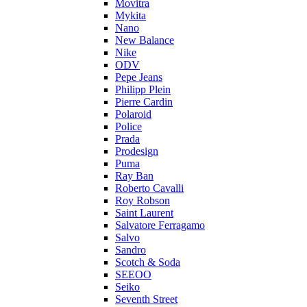
Movitra
Mykita
Nano
New Balance
Nike
ODV
Pepe Jeans
Philipp Plein
Pierre Cardin
Polaroid
Police
Prada
Prodesign
Puma
Ray Ban
Roberto Cavalli
Roy Robson
Saint Laurent
Salvatore Ferragamo
Salvo
Sandro
Scotch & Soda
SEEOO
Seiko
Seventh Street