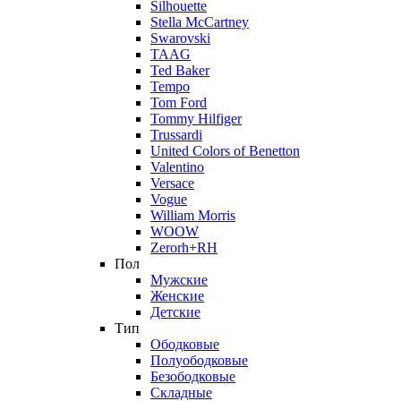
Silhouette
Stella McCartney
Swarovski
TAAG
Ted Baker
Tempo
Tom Ford
Tommy Hilfiger
Trussardi
United Colors of Benetton
Valentino
Versace
Vogue
William Morris
WOOW
Zerorh+RH
Пол
Мужские
Женские
Детские
Тип
Ободковые
Полуободковые
Безободковые
Складные