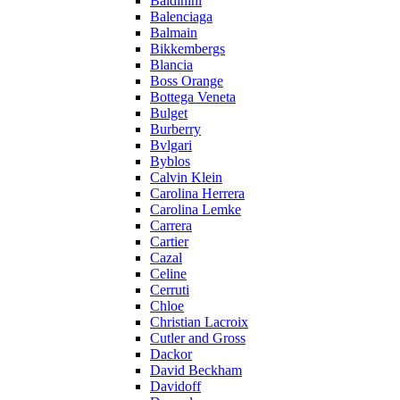
Baldinini
Balenciaga
Balmain
Bikkembergs
Blancia
Boss Orange
Bottega Veneta
Bulget
Burberry
Bvlgari
Byblos
Calvin Klein
Carolina Herrera
Carolina Lemke
Carrera
Cartier
Cazal
Celine
Cerruti
Chloe
Christian Lacroix
Cutler and Gross
Dackor
David Beckham
Davidoff