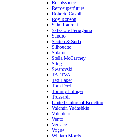
Renaissance
Retrosuperfuture
Roberto Cavalli
Roy Robson
Saint Laurent
Salvatore Ferragamo
Sandro
Scotch & Soda
Silhouette
Solano
Stella McCartney
Sting
Swarovski
TATTVA
Ted Baker
Tom Ford
Tommy Hilfiger
Trussardi
United Colors of Benetton
Valentin Yudashkin
Valentino
Vento
Versace
Vogue
William Morris