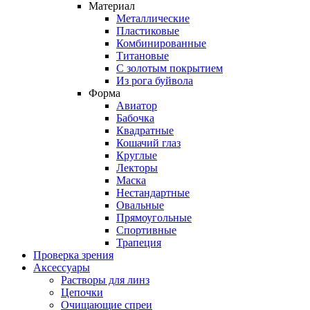
Материал
Металлические
Пластиковые
Комбинированные
Титановые
С золотым покрытием
Из рога буйвола
Форма
Авиатор
Бабочка
Квадратные
Кошачий глаз
Круглые
Лекторы
Маска
Нестандартные
Овальные
Прямоугольные
Спортивные
Трапеция
Проверка зрения
Аксессуары
Растворы для линз
Цепочки
Очищающие спреи