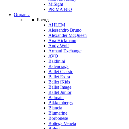
MiSight
PRIMA BIO
Оправы
Бренд
AHLEM
Alessandro Bruno
Alexander McQueen
Ana Hickmann
Andy Wolf
Armani Exchange
AVO
Baldinini
Balenciaga
Ballet Classic
Ballet Extra
Ballet iKids
Ballet Image
Ballet Junior
Balmain
Bikkembergs
Blancia
Blumarine
Borbonese
Bottega Veneta
Bulget