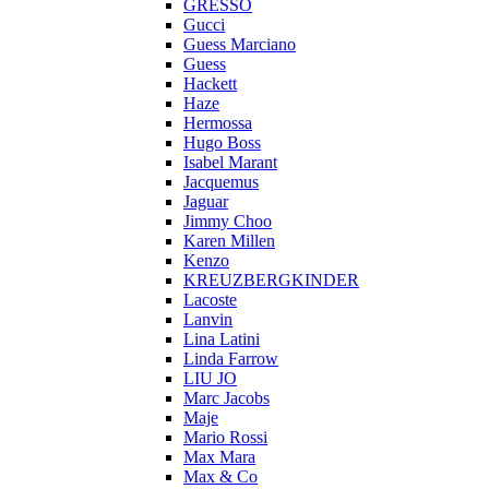
GRESSO
Gucci
Guess Marciano
Guess
Hackett
Haze
Hermossa
Hugo Boss
Isabel Marant
Jacquemus
Jaguar
Jimmy Choo
Karen Millen
Kenzo
KREUZBERGKINDER
Lacoste
Lanvin
Lina Latini
Linda Farrow
LIU JO
Marc Jacobs
Maje
Mario Rossi
Max Mara
Max & Co