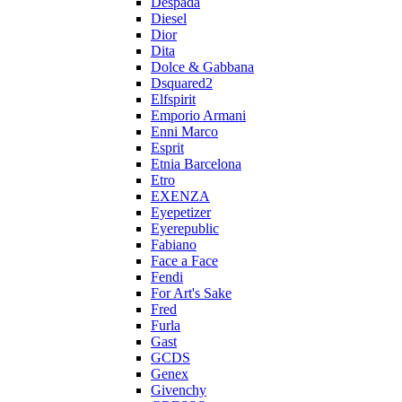
Despada
Diesel
Dior
Dita
Dolce & Gabbana
Dsquared2
Elfspirit
Emporio Armani
Enni Marco
Esprit
Etnia Barcelona
Etro
EXENZA
Eyepetizer
Eyerepublic
Fabiano
Face a Face
Fendi
For Art's Sake
Fred
Furla
Gast
GCDS
Genex
Givenchy