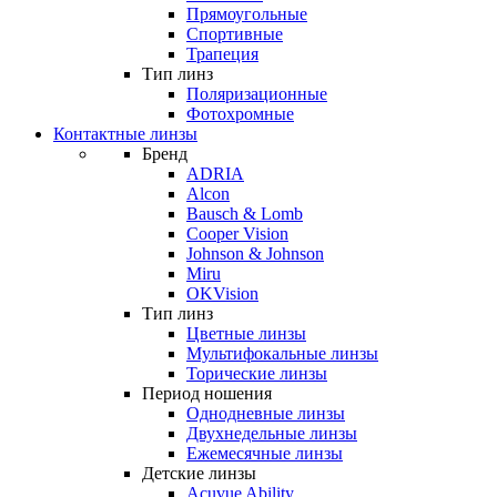
Прямоугольные
Спортивные
Трапеция
Тип линз
Поляризационные
Фотохромные
Контактные линзы
Бренд
ADRIA
Alcon
Bausch & Lomb
Cooper Vision
Johnson & Johnson
Miru
OKVision
Тип линз
Цветные линзы
Мультифокальные линзы
Торические линзы
Период ношения
Однодневные линзы
Двухнедельные линзы
Ежемесячные линзы
Детские линзы
Acuvue Ability