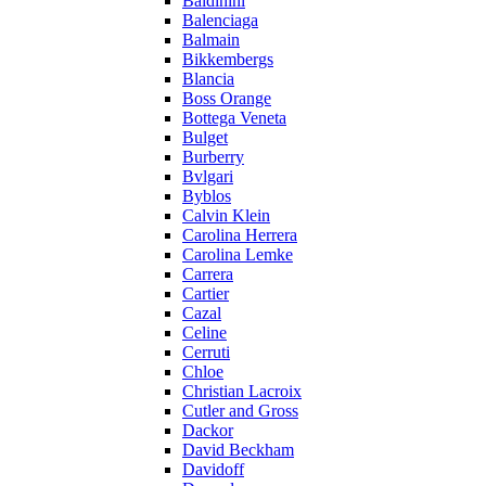
Baldinini
Balenciaga
Balmain
Bikkembergs
Blancia
Boss Orange
Bottega Veneta
Bulget
Burberry
Bvlgari
Byblos
Calvin Klein
Carolina Herrera
Carolina Lemke
Carrera
Cartier
Cazal
Celine
Cerruti
Chloe
Christian Lacroix
Cutler and Gross
Dackor
David Beckham
Davidoff