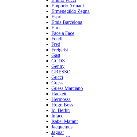
Emilio Pucci
Emporio Armani
Ermenegildo Zegna
Esprit
Etnia Barcelona
Etro
Face a Face
Fendi
Fred
Freigeist
Gast
GCDS
Genny
GRESSO
Gucci
Guess
Guess Marciano
Hackett
Hermossa
Hugo Boss
Ic! Berlin
Inface
Isabel Marant
Jacquemus
Jaguar