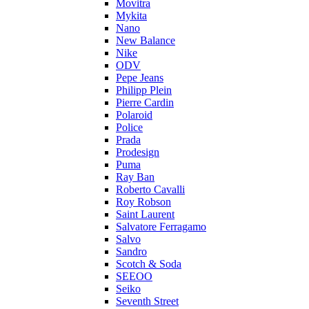
Movitra
Mykita
Nano
New Balance
Nike
ODV
Pepe Jeans
Philipp Plein
Pierre Cardin
Polaroid
Police
Prada
Prodesign
Puma
Ray Ban
Roberto Cavalli
Roy Robson
Saint Laurent
Salvatore Ferragamo
Salvo
Sandro
Scotch & Soda
SEEOO
Seiko
Seventh Street