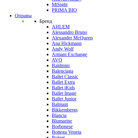
MiSight
PRIMA BIO
Оправы
Бренд
AHLEM
Alessandro Bruno
Alexander McQueen
Ana Hickmann
Andy Wolf
Armani Exchange
AVO
Baldinini
Balenciaga
Ballet Classic
Ballet Extra
Ballet iKids
Ballet Image
Ballet Junior
Balmain
Bikkembergs
Blancia
Blumarine
Borbonese
Bottega Veneta
Bulget