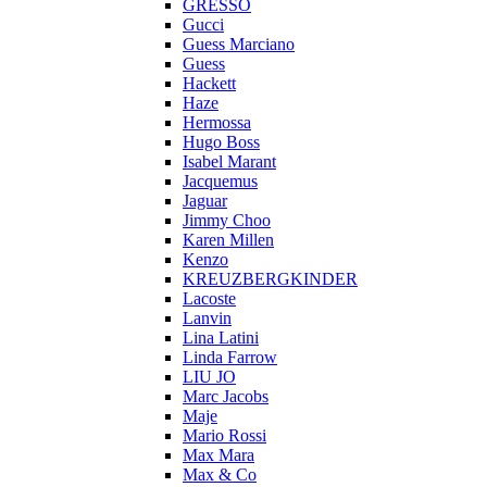
GRESSO
Gucci
Guess Marciano
Guess
Hackett
Haze
Hermossa
Hugo Boss
Isabel Marant
Jacquemus
Jaguar
Jimmy Choo
Karen Millen
Kenzo
KREUZBERGKINDER
Lacoste
Lanvin
Lina Latini
Linda Farrow
LIU JO
Marc Jacobs
Maje
Mario Rossi
Max Mara
Max & Co