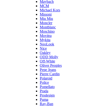
Maybach
MCM
Michael Kors
Missoni
Miu Miu
Moncler
Montblanc
Moschino
Movitra
Mykita
NeoLook
Nice
Oakley
ODD Molly
Off-White
Oliver Peoples
Pepe Jeans
Pierre Cardin
Polaroid
Police
Pomellato
Prada
Prodesign
Puma
Ray-Ban