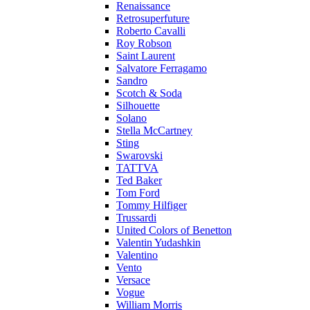
Renaissance
Retrosuperfuture
Roberto Cavalli
Roy Robson
Saint Laurent
Salvatore Ferragamo
Sandro
Scotch & Soda
Silhouette
Solano
Stella McCartney
Sting
Swarovski
TATTVA
Ted Baker
Tom Ford
Tommy Hilfiger
Trussardi
United Colors of Benetton
Valentin Yudashkin
Valentino
Vento
Versace
Vogue
William Morris