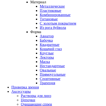
Материал
Металлические
Пластиковые
Комбинированные
Титановые
С золотым покрытием
Из рога буйвола
Форма
Авиатор
Бабочка
Квадратные
Кошачий глаз
Круглые
Лекторы
Маска
Нестандартные
Овальные
Прямоугольные
Спортивные
Трапеция
Проверка зрения
Аксессуары
Растворы для линз
Цепочки
Очищающие спреи