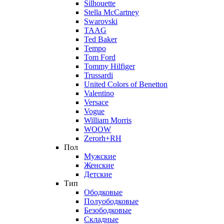
Silhouette
Stella McCartney
Swarovski
TAAG
Ted Baker
Tempo
Tom Ford
Tommy Hilfiger
Trussardi
United Colors of Benetton
Valentino
Versace
Vogue
William Morris
WOOW
Zerorh+RH
Пол
Мужские
Женские
Детские
Тип
Ободковые
Полуободковые
Безободковые
Складные