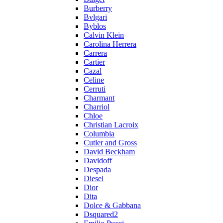
Burberry
Bvlgari
Byblos
Calvin Klein
Carolina Herrera
Carrera
Cartier
Cazal
Celine
Cerruti
Charmant
Charriol
Chloe
Christian Lacroix
Columbia
Cutler and Gross
David Beckham
Davidoff
Despada
Diesel
Dior
Dita
Dolce & Gabbana
Dsquared2