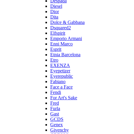
Despada
Diesel
Dior
Dita
Dolce & Gabbana
Dsquared2
Elfspirit
Emporio Armani
Enni Marco
Esprit
Etnia Barcelona
Etro
EXENZA
Eyepetizer
Eyerepublic
Fabiano
Face a Face
Fendi
For Art's Sake
Fred
Furla
Gast
GCDS
Genex
Givenchy