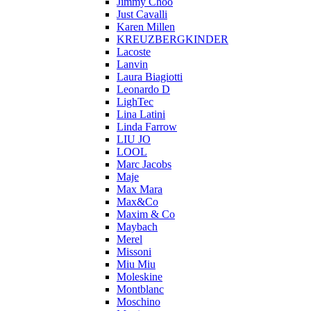
Jimmy Choo
Just Cavalli
Karen Millen
KREUZBERGKINDER
Lacoste
Lanvin
Laura Biagiotti
Leonardo D
LighTec
Lina Latini
Linda Farrow
LIU JO
LOOL
Marc Jacobs
Maje
Max Mara
Max&Co
Maxim & Co
Maybach
Merel
Missoni
Miu Miu
Moleskine
Montblanc
Moschino