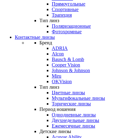
Прямоугольные
Спортивные
Трапеция
Тип линз
Поляризационные
Фотохромные
Контактные линзы
Бренд
ADRIA
Alcon
Bausch & Lomb
Cooper Vision
Johnson & Johnson
Miru
OKVision
Тип линз
Цветные линзы
Мультифокальные линзы
Торические линзы
Период ношения
Однодневные линзы
Двухнедельные линзы
Ежемесячные линзы
Детские линзы
Acuvue Ability