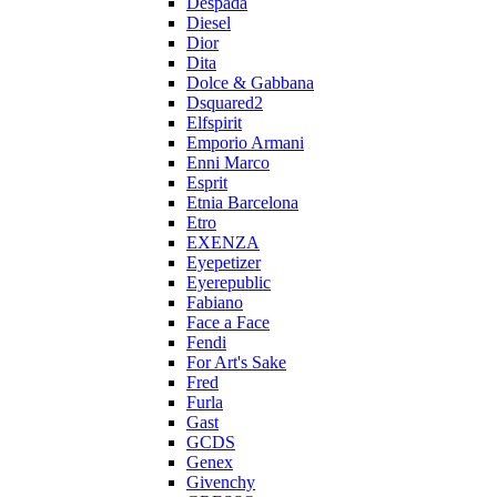
Despada
Diesel
Dior
Dita
Dolce & Gabbana
Dsquared2
Elfspirit
Emporio Armani
Enni Marco
Esprit
Etnia Barcelona
Etro
EXENZA
Eyepetizer
Eyerepublic
Fabiano
Face a Face
Fendi
For Art's Sake
Fred
Furla
Gast
GCDS
Genex
Givenchy