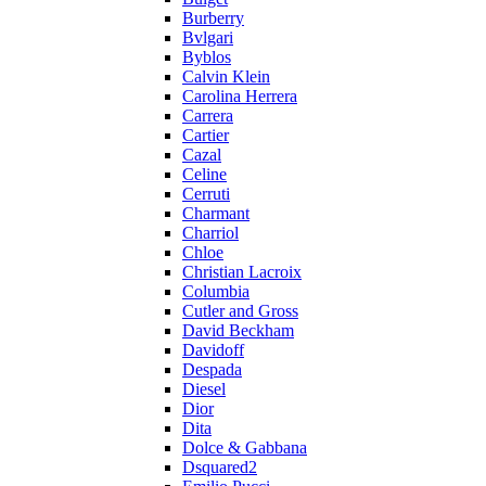
Burberry
Bvlgari
Byblos
Calvin Klein
Carolina Herrera
Carrera
Cartier
Cazal
Celine
Cerruti
Charmant
Charriol
Chloe
Christian Lacroix
Columbia
Cutler and Gross
David Beckham
Davidoff
Despada
Diesel
Dior
Dita
Dolce & Gabbana
Dsquared2