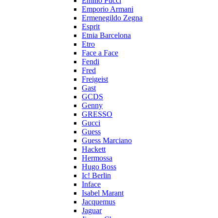
Emilio Pucci
Emporio Armani
Ermenegildo Zegna
Esprit
Etnia Barcelona
Etro
Face a Face
Fendi
Fred
Freigeist
Gast
GCDS
Genny
GRESSO
Gucci
Guess
Guess Marciano
Hackett
Hermossa
Hugo Boss
Ic! Berlin
Inface
Isabel Marant
Jacquemus
Jaguar