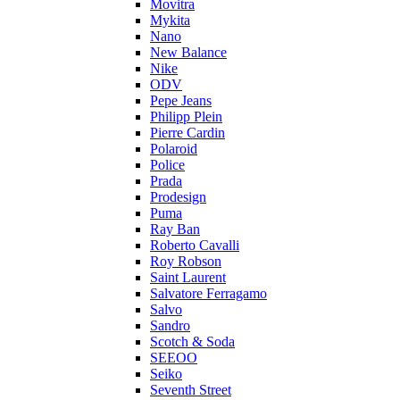
Movitra
Mykita
Nano
New Balance
Nike
ODV
Pepe Jeans
Philipp Plein
Pierre Cardin
Polaroid
Police
Prada
Prodesign
Puma
Ray Ban
Roberto Cavalli
Roy Robson
Saint Laurent
Salvatore Ferragamo
Salvo
Sandro
Scotch & Soda
SEEOO
Seiko
Seventh Street