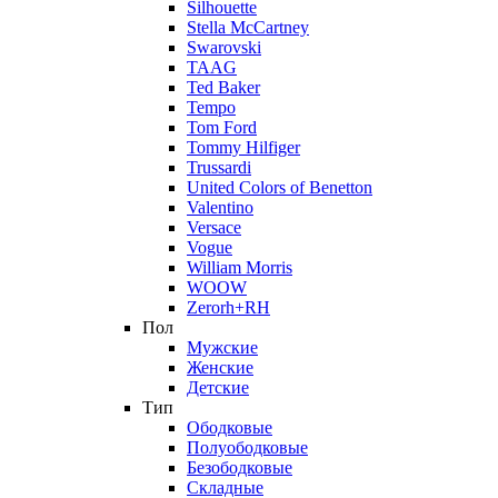
Silhouette
Stella McCartney
Swarovski
TAAG
Ted Baker
Tempo
Tom Ford
Tommy Hilfiger
Trussardi
United Colors of Benetton
Valentino
Versace
Vogue
William Morris
WOOW
Zerorh+RH
Пол
Мужские
Женские
Детские
Тип
Ободковые
Полуободковые
Безободковые
Складные