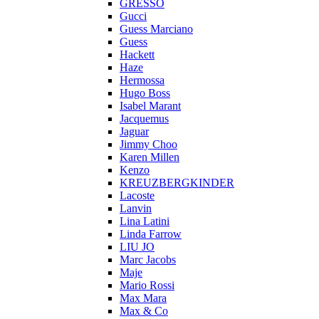
GRESSO
Gucci
Guess Marciano
Guess
Hackett
Haze
Hermossa
Hugo Boss
Isabel Marant
Jacquemus
Jaguar
Jimmy Choo
Karen Millen
Kenzo
KREUZBERGKINDER
Lacoste
Lanvin
Lina Latini
Linda Farrow
LIU JO
Marc Jacobs
Maje
Mario Rossi
Max Mara
Max & Co