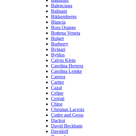
Baldinini
Balenciaga
Balmain
Bikkembergs
Blancia
Boss Orange
Bottega Veneta
Bulget
Burberry
Bvlgari
Byblos
Calvin Klein
Carolina Herrera
Carolina Lemke
Carrera
Cartier
Cazal
Celine
Cerruti
Chloe
Christian Lacroix
Cutler and Gross
Dackor
David Beckham
Davidoff