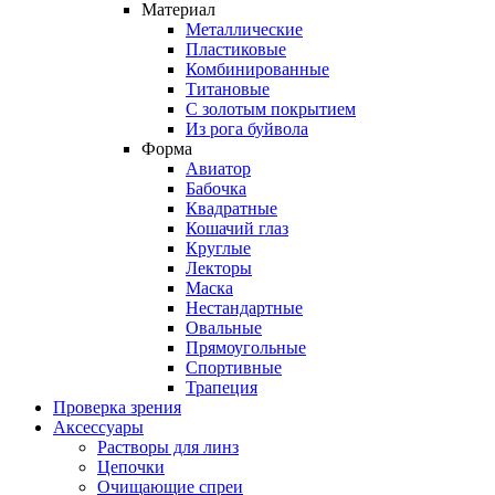
Материал
Металлические
Пластиковые
Комбинированные
Титановые
С золотым покрытием
Из рога буйвола
Форма
Авиатор
Бабочка
Квадратные
Кошачий глаз
Круглые
Лекторы
Маска
Нестандартные
Овальные
Прямоугольные
Спортивные
Трапеция
Проверка зрения
Аксессуары
Растворы для линз
Цепочки
Очищающие спреи