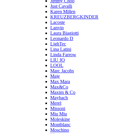
Jimmy Choo
Just Cavalli
Karen Millen
KREUZBERGKINDER
Lacoste
Lanvin
Laura Biagiotti
Leonardo D
LighTec
Lina Latini
Linda Farrow
LIU JO
LOOL
Marc Jacobs
Maje
Max Mara
Max&Co
Maxim & Co
Maybach
Merel
Missoni
Miu Miu
Moleskine
Montblanc
Moschino