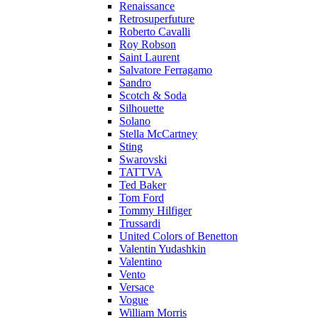
Renaissance
Retrosuperfuture
Roberto Cavalli
Roy Robson
Saint Laurent
Salvatore Ferragamo
Sandro
Scotch & Soda
Silhouette
Solano
Stella McCartney
Sting
Swarovski
TATTVA
Ted Baker
Tom Ford
Tommy Hilfiger
Trussardi
United Colors of Benetton
Valentin Yudashkin
Valentino
Vento
Versace
Vogue
William Morris