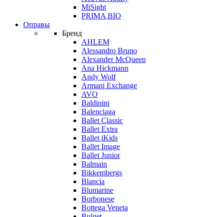
MiSight
PRIMA BIO
Оправы
Бренд
AHLEM
Alessandro Bruno
Alexander McQueen
Ana Hickmann
Andy Wolf
Armani Exchange
AVO
Baldinini
Balenciaga
Ballet Classic
Ballet Extra
Ballet iKids
Ballet Image
Ballet Junior
Balmain
Bikkembergs
Blancia
Blumarine
Borbonese
Bottega Veneta
Bulget