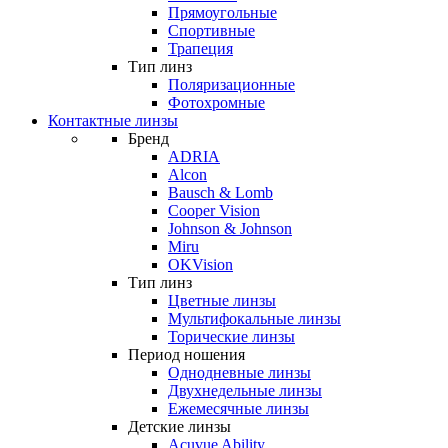
Прямоугольные
Спортивные
Трапеция
Тип линз
Поляризационные
Фотохромные
Контактные линзы
Бренд
ADRIA
Alcon
Bausch & Lomb
Cooper Vision
Johnson & Johnson
Miru
OKVision
Тип линз
Цветные линзы
Мультифокальные линзы
Торические линзы
Период ношения
Однодневные линзы
Двухнедельные линзы
Ежемесячные линзы
Детские линзы
Acuvue Ability