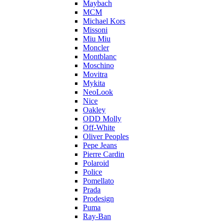
Maybach
MCM
Michael Kors
Missoni
Miu Miu
Moncler
Montblanc
Moschino
Movitra
Mykita
NeoLook
Nice
Oakley
ODD Molly
Off-White
Oliver Peoples
Pepe Jeans
Pierre Cardin
Polaroid
Police
Pomellato
Prada
Prodesign
Puma
Ray-Ban