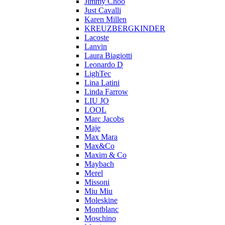
Jimmy Choo
Just Cavalli
Karen Millen
KREUZBERGKINDER
Lacoste
Lanvin
Laura Biagiotti
Leonardo D
LighTec
Lina Latini
Linda Farrow
LIU JO
LOOL
Marc Jacobs
Maje
Max Mara
Max&Co
Maxim & Co
Maybach
Merel
Missoni
Miu Miu
Moleskine
Montblanc
Moschino