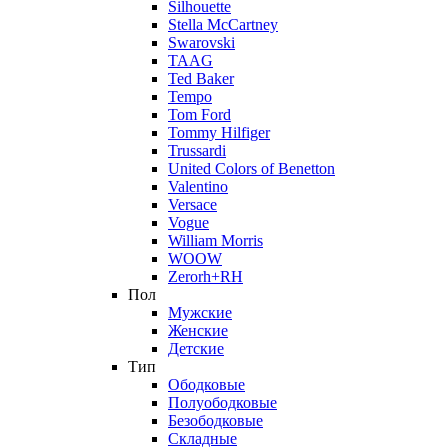
Silhouette
Stella McCartney
Swarovski
TAAG
Ted Baker
Tempo
Tom Ford
Tommy Hilfiger
Trussardi
United Colors of Benetton
Valentino
Versace
Vogue
William Morris
WOOW
Zerorh+RH
Пол
Мужские
Женские
Детские
Тип
Ободковые
Полуободковые
Безободковые
Складные