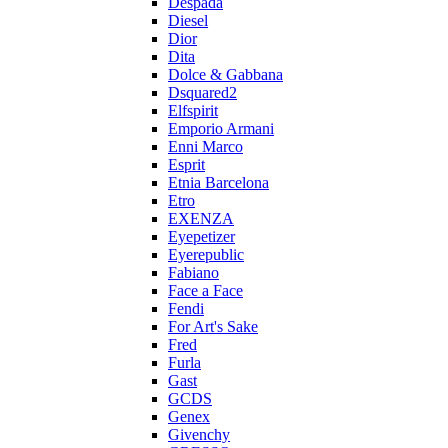
Despada
Diesel
Dior
Dita
Dolce & Gabbana
Dsquared2
Elfspirit
Emporio Armani
Enni Marco
Esprit
Etnia Barcelona
Etro
EXENZA
Eyepetizer
Eyerepublic
Fabiano
Face a Face
Fendi
For Art's Sake
Fred
Furla
Gast
GCDS
Genex
Givenchy