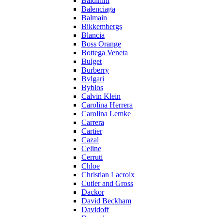
Baldinini
Balenciaga
Balmain
Bikkembergs
Blancia
Boss Orange
Bottega Veneta
Bulget
Burberry
Bvlgari
Byblos
Calvin Klein
Carolina Herrera
Carolina Lemke
Carrera
Cartier
Cazal
Celine
Cerruti
Chloe
Christian Lacroix
Cutler and Gross
Dackor
David Beckham
Davidoff