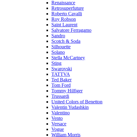
Renaissance
Retrosuperfuture
Roberto Cavalli
Roy Robson
Saint Laurent
Salvatore Ferragamo
Sandro
Scotch & Soda
Silhouette
Solano
Stella McCartney
Sting
Swarovski
TATTVA
Ted Baker
Tom Ford
Tommy Hilfiger
Trussardi
United Colors of Benetton
Valentin Yudashkin
Valentino
Vento
Versace
Vogue
William Morris