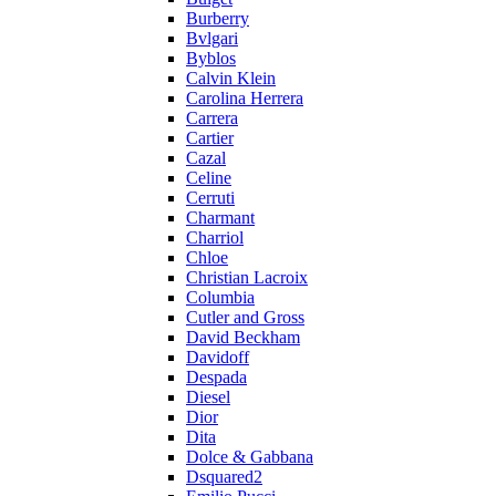
Burberry
Bvlgari
Byblos
Calvin Klein
Carolina Herrera
Carrera
Cartier
Cazal
Celine
Cerruti
Charmant
Charriol
Chloe
Christian Lacroix
Columbia
Cutler and Gross
David Beckham
Davidoff
Despada
Diesel
Dior
Dita
Dolce & Gabbana
Dsquared2