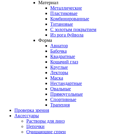
Материал
Металлические
Пластиковые
Комбинированные
Титановые
С золотым покрытием
Из рога буйвола
Форма
Авиатор
Бабочка
Квадратные
Кошачий глаз
Круглые
Лекторы
Маска
Нестандартные
Овальные
Прямоугольные
Спортивные
Трапеция
Проверка зрения
Аксессуары
Растворы для линз
Цепочки
Очищающие спреи