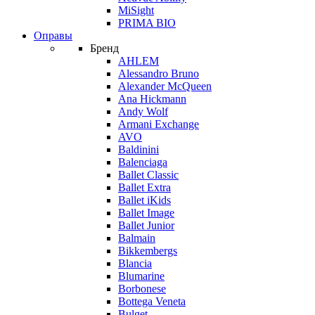
MiSight
PRIMA BIO
Оправы
Бренд
AHLEM
Alessandro Bruno
Alexander McQueen
Ana Hickmann
Andy Wolf
Armani Exchange
AVO
Baldinini
Balenciaga
Ballet Classic
Ballet Extra
Ballet iKids
Ballet Image
Ballet Junior
Balmain
Bikkembergs
Blancia
Blumarine
Borbonese
Bottega Veneta
Bulget