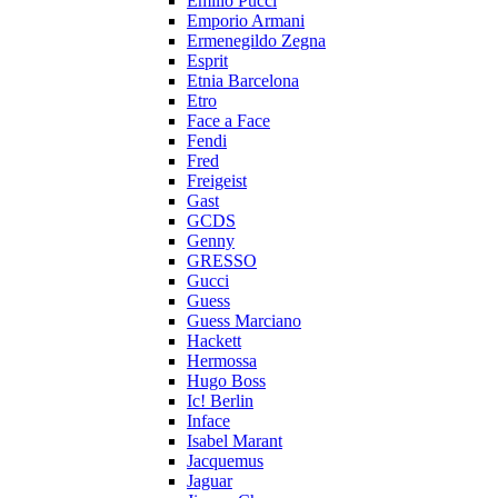
Emilio Pucci
Emporio Armani
Ermenegildo Zegna
Esprit
Etnia Barcelona
Etro
Face a Face
Fendi
Fred
Freigeist
Gast
GCDS
Genny
GRESSO
Gucci
Guess
Guess Marciano
Hackett
Hermossa
Hugo Boss
Ic! Berlin
Inface
Isabel Marant
Jacquemus
Jaguar