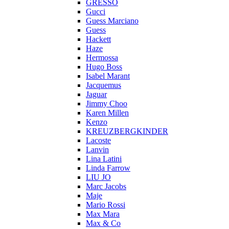
GRESSO
Gucci
Guess Marciano
Guess
Hackett
Haze
Hermossa
Hugo Boss
Isabel Marant
Jacquemus
Jaguar
Jimmy Choo
Karen Millen
Kenzo
KREUZBERGKINDER
Lacoste
Lanvin
Lina Latini
Linda Farrow
LIU JO
Marc Jacobs
Maje
Mario Rossi
Max Mara
Max & Co