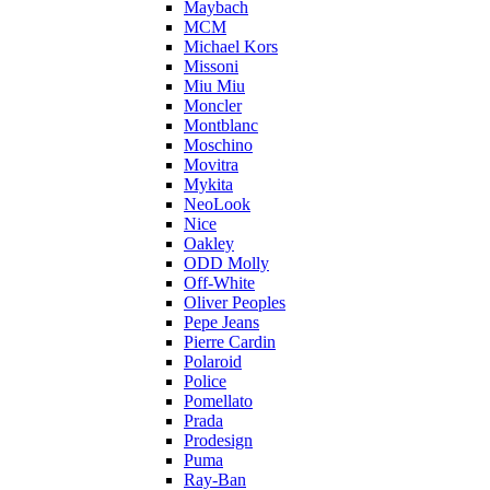
Maybach
MCM
Michael Kors
Missoni
Miu Miu
Moncler
Montblanc
Moschino
Movitra
Mykita
NeoLook
Nice
Oakley
ODD Molly
Off-White
Oliver Peoples
Pepe Jeans
Pierre Cardin
Polaroid
Police
Pomellato
Prada
Prodesign
Puma
Ray-Ban