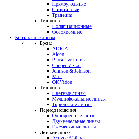
Прямоугольные
Спортивные
Трапеция
Тип линз
Поляризационные
Фотохромные
Контактные линзы
Бренд
ADRIA
Alcon
Bausch & Lomb
Cooper Vision
Johnson & Johnson
Miru
OKVision
Тип линз
Цветные линзы
Мультифокальные линзы
Торические линзы
Период ношения
Однодневные линзы
Двухнедельные линзы
Ежемесячные линзы
Детские линзы
Acuvue Ability