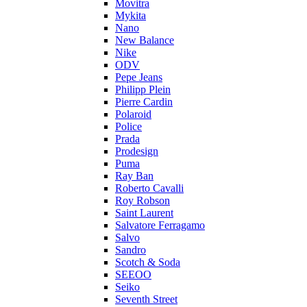
Movitra
Mykita
Nano
New Balance
Nike
ODV
Pepe Jeans
Philipp Plein
Pierre Cardin
Polaroid
Police
Prada
Prodesign
Puma
Ray Ban
Roberto Cavalli
Roy Robson
Saint Laurent
Salvatore Ferragamo
Salvo
Sandro
Scotch & Soda
SEEOO
Seiko
Seventh Street