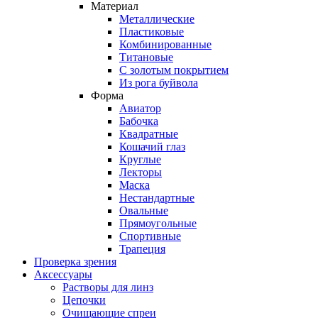
Материал
Металлические
Пластиковые
Комбинированные
Титановые
С золотым покрытием
Из рога буйвола
Форма
Авиатор
Бабочка
Квадратные
Кошачий глаз
Круглые
Лекторы
Маска
Нестандартные
Овальные
Прямоугольные
Спортивные
Трапеция
Проверка зрения
Аксессуары
Растворы для линз
Цепочки
Очищающие спреи