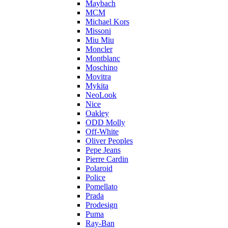
Maybach
MCM
Michael Kors
Missoni
Miu Miu
Moncler
Montblanc
Moschino
Movitra
Mykita
NeoLook
Nice
Oakley
ODD Molly
Off-White
Oliver Peoples
Pepe Jeans
Pierre Cardin
Polaroid
Police
Pomellato
Prada
Prodesign
Puma
Ray-Ban