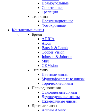
Прямоугольные
Спортивные
Трапеция
Тип линз
Поляризационные
Фотохромные
Контактные линзы
Бренд
ADRIA
Alcon
Bausch & Lomb
Cooper Vision
Johnson & Johnson
Miru
OKVision
Тип линз
Цветные линзы
Мультифокальные линзы
Торические линзы
Период ношения
Однодневные линзы
Двухнедельные линзы
Ежемесячные линзы
Детские линзы
Acuvue Ability