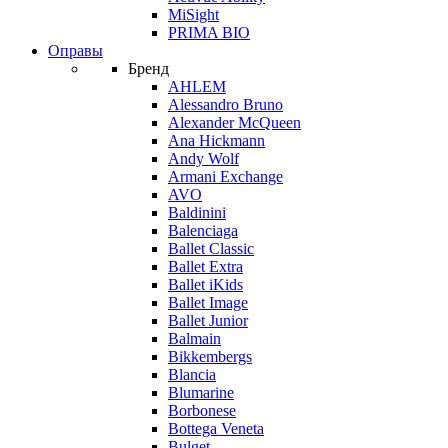
MiSight
PRIMA BIO
Оправы
Бренд
AHLEM
Alessandro Bruno
Alexander McQueen
Ana Hickmann
Andy Wolf
Armani Exchange
AVO
Baldinini
Balenciaga
Ballet Classic
Ballet Extra
Ballet iKids
Ballet Image
Ballet Junior
Balmain
Bikkembergs
Blancia
Blumarine
Borbonese
Bottega Veneta
Bulget