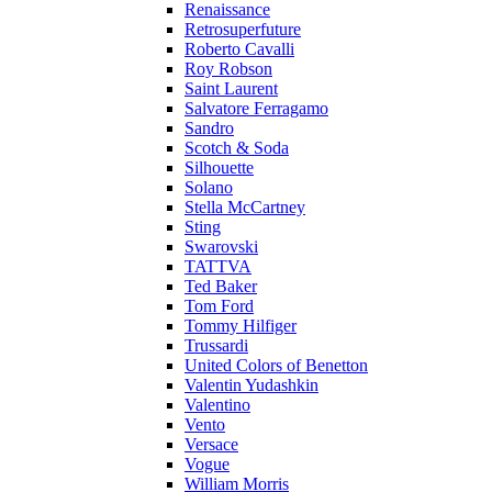
Renaissance
Retrosuperfuture
Roberto Cavalli
Roy Robson
Saint Laurent
Salvatore Ferragamo
Sandro
Scotch & Soda
Silhouette
Solano
Stella McCartney
Sting
Swarovski
TATTVA
Ted Baker
Tom Ford
Tommy Hilfiger
Trussardi
United Colors of Benetton
Valentin Yudashkin
Valentino
Vento
Versace
Vogue
William Morris