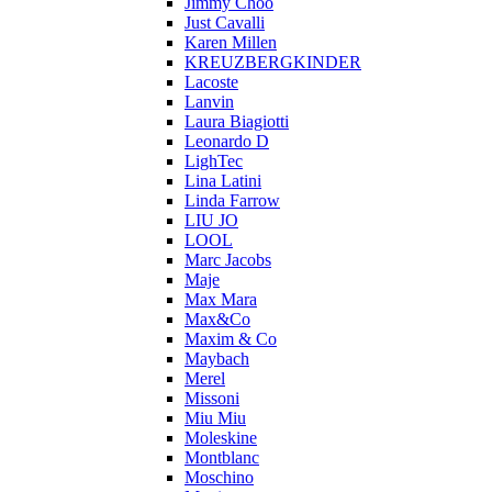
Jimmy Choo
Just Cavalli
Karen Millen
KREUZBERGKINDER
Lacoste
Lanvin
Laura Biagiotti
Leonardo D
LighTec
Lina Latini
Linda Farrow
LIU JO
LOOL
Marc Jacobs
Maje
Max Mara
Max&Co
Maxim & Co
Maybach
Merel
Missoni
Miu Miu
Moleskine
Montblanc
Moschino