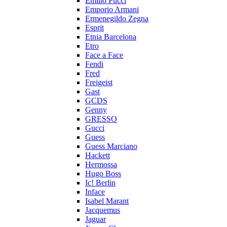
Emilio Pucci
Emporio Armani
Ermenegildo Zegna
Esprit
Etnia Barcelona
Etro
Face a Face
Fendi
Fred
Freigeist
Gast
GCDS
Genny
GRESSO
Gucci
Guess
Guess Marciano
Hackett
Hermossa
Hugo Boss
Ic! Berlin
Inface
Isabel Marant
Jacquemus
Jaguar