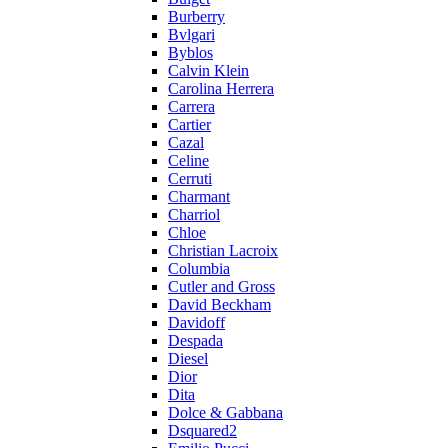
Burberry
Bvlgari
Byblos
Calvin Klein
Carolina Herrera
Carrera
Cartier
Cazal
Celine
Cerruti
Charmant
Charriol
Chloe
Christian Lacroix
Columbia
Cutler and Gross
David Beckham
Davidoff
Despada
Diesel
Dior
Dita
Dolce & Gabbana
Dsquared2