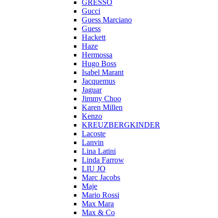
GRESSO
Gucci
Guess Marciano
Guess
Hackett
Haze
Hermossa
Hugo Boss
Isabel Marant
Jacquemus
Jaguar
Jimmy Choo
Karen Millen
Kenzo
KREUZBERGKINDER
Lacoste
Lanvin
Lina Latini
Linda Farrow
LIU JO
Marc Jacobs
Maje
Mario Rossi
Max Mara
Max & Co