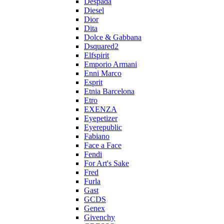
Despada
Diesel
Dior
Dita
Dolce & Gabbana
Dsquared2
Elfspirit
Emporio Armani
Enni Marco
Esprit
Etnia Barcelona
Etro
EXENZA
Eyepetizer
Eyerepublic
Fabiano
Face a Face
Fendi
For Art's Sake
Fred
Furla
Gast
GCDS
Genex
Givenchy