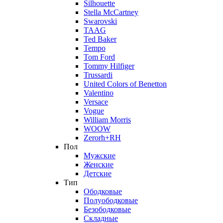
Silhouette
Stella McCartney
Swarovski
TAAG
Ted Baker
Tempo
Tom Ford
Tommy Hilfiger
Trussardi
United Colors of Benetton
Valentino
Versace
Vogue
William Morris
WOOW
Zerorh+RH
Пол
Мужские
Женские
Детские
Тип
Ободковые
Полуободковые
Безободковые
Складные