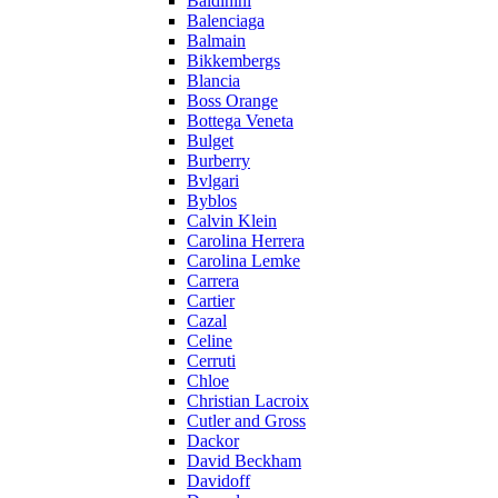
Baldinini
Balenciaga
Balmain
Bikkembergs
Blancia
Boss Orange
Bottega Veneta
Bulget
Burberry
Bvlgari
Byblos
Calvin Klein
Carolina Herrera
Carolina Lemke
Carrera
Cartier
Cazal
Celine
Cerruti
Chloe
Christian Lacroix
Cutler and Gross
Dackor
David Beckham
Davidoff