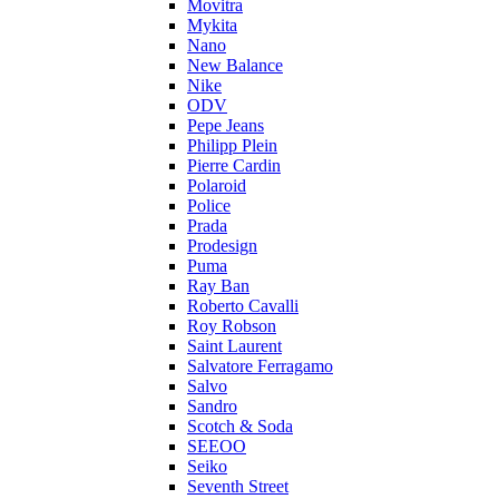
Movitra
Mykita
Nano
New Balance
Nike
ODV
Pepe Jeans
Philipp Plein
Pierre Cardin
Polaroid
Police
Prada
Prodesign
Puma
Ray Ban
Roberto Cavalli
Roy Robson
Saint Laurent
Salvatore Ferragamo
Salvo
Sandro
Scotch & Soda
SEEOO
Seiko
Seventh Street