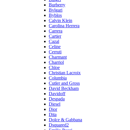
Burberry
Bvlgari
Byblos
Calvin Klein
Carolina Herrera
Carrera
Cartier
Cazal
Celine
Cerruti
Charmant
Charriol
Chloe
Christian Lacroix
Columbia
Cutler and Gross
David Beckham
Davidoff
Despada
Diesel
Dior
Dita
Dolce & Gabbana
Dsquared2