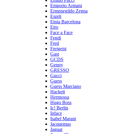
Emilio Pucci
Emporio Armani
Ermenegildo Zegna
Esprit
Etnia Barcelona
Etro
Face a Face
Fendi
Fred
Freigeist
Gast
GCDS
Genny
GRESSO
Gucci
Guess
Guess Marciano
Hackett
Hermossa
Hugo Boss
Ic! Berlin
Inface
Isabel Marant
Jacquemus
Jaguar