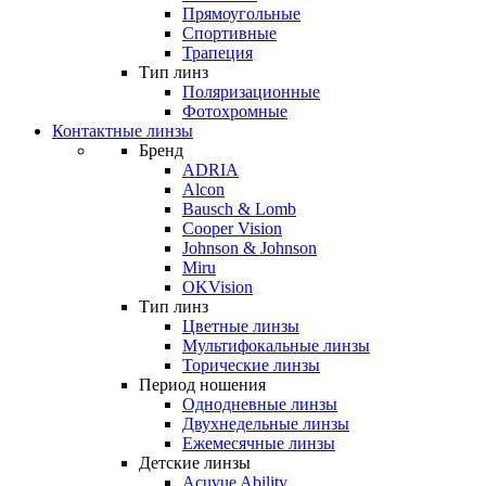
Прямоугольные
Спортивные
Трапеция
Тип линз
Поляризационные
Фотохромные
Контактные линзы
Бренд
ADRIA
Alcon
Bausch & Lomb
Cooper Vision
Johnson & Johnson
Miru
OKVision
Тип линз
Цветные линзы
Мультифокальные линзы
Торические линзы
Период ношения
Однодневные линзы
Двухнедельные линзы
Ежемесячные линзы
Детские линзы
Acuvue Ability