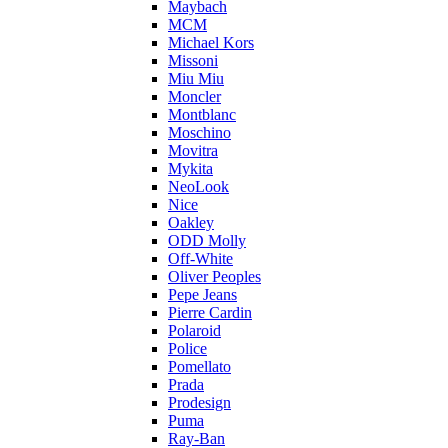
Maybach
MCM
Michael Kors
Missoni
Miu Miu
Moncler
Montblanc
Moschino
Movitra
Mykita
NeoLook
Nice
Oakley
ODD Molly
Off-White
Oliver Peoples
Pepe Jeans
Pierre Cardin
Polaroid
Police
Pomellato
Prada
Prodesign
Puma
Ray-Ban