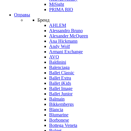
MiSight
PRIMA BIO
Оправы
Бренд
AHLEM
Alessandro Bruno
Alexander McQueen
Ana Hickmann
Andy Wolf
Armani Exchange
AVO
Baldinini
Balenciaga
Ballet Classic
Ballet Extra
Ballet iKids
Ballet Image
Ballet Junior
Balmain
Bikkembergs
Blancia
Blumarine
Borbonese
Bottega Veneta
Bulget