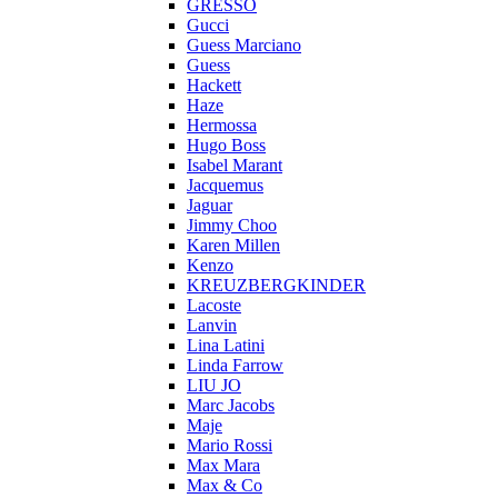
GRESSO
Gucci
Guess Marciano
Guess
Hackett
Haze
Hermossa
Hugo Boss
Isabel Marant
Jacquemus
Jaguar
Jimmy Choo
Karen Millen
Kenzo
KREUZBERGKINDER
Lacoste
Lanvin
Lina Latini
Linda Farrow
LIU JO
Marc Jacobs
Maje
Mario Rossi
Max Mara
Max & Co