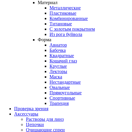
Материал
Металлические
Пластиковые
Комбинированные
Титановые
С золотым покрытием
Из рога буйвола
Форма
Авиатор
Бабочка
Квадратные
Кошачий глаз
Круглые
Лекторы
Маска
Нестандартные
Овальные
Прямоугольные
Спортивные
Трапеция
Проверка зрения
Аксессуары
Растворы для линз
Цепочки
Очищающие спреи