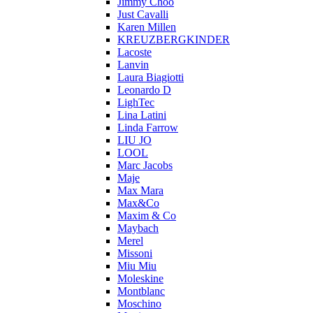
Jimmy Choo
Just Cavalli
Karen Millen
KREUZBERGKINDER
Lacoste
Lanvin
Laura Biagiotti
Leonardo D
LighTec
Lina Latini
Linda Farrow
LIU JO
LOOL
Marc Jacobs
Maje
Max Mara
Max&Co
Maxim & Co
Maybach
Merel
Missoni
Miu Miu
Moleskine
Montblanc
Moschino