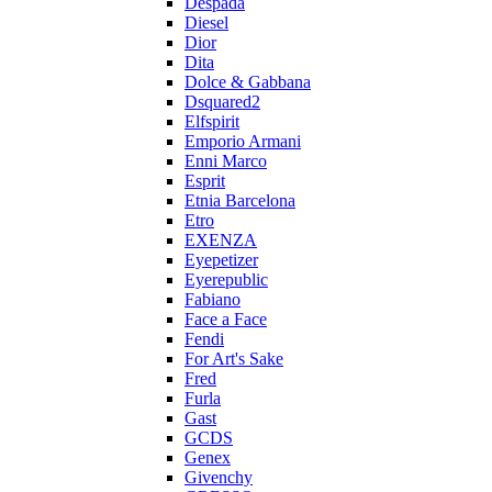
Despada
Diesel
Dior
Dita
Dolce & Gabbana
Dsquared2
Elfspirit
Emporio Armani
Enni Marco
Esprit
Etnia Barcelona
Etro
EXENZA
Eyepetizer
Eyerepublic
Fabiano
Face a Face
Fendi
For Art's Sake
Fred
Furla
Gast
GCDS
Genex
Givenchy