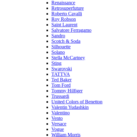
Renaissance
Retrosuperfuture
Roberto Cavalli
Roy Robson
Saint Laurent
Salvatore Ferragamo
Sandro
Scotch & Soda
Silhouette
Solano
Stella McCartney
Sting
Swarovski
TATTVA
Ted Baker
Tom Ford
Tommy Hilfiger
Trussardi
United Colors of Benetton
Valentin Yudashkin
Valentino
Vento
Versace
Vogue
William Morris