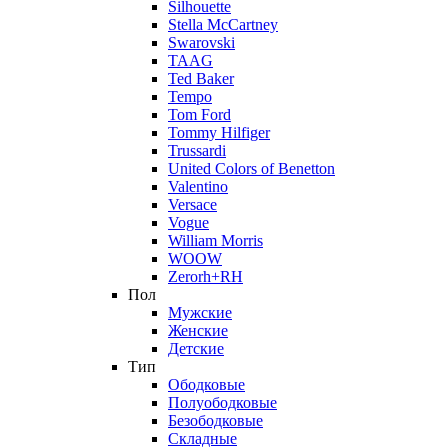
Silhouette
Stella McCartney
Swarovski
TAAG
Ted Baker
Tempo
Tom Ford
Tommy Hilfiger
Trussardi
United Colors of Benetton
Valentino
Versace
Vogue
William Morris
WOOW
Zerorh+RH
Пол
Мужские
Женские
Детские
Тип
Ободковые
Полуободковые
Безободковые
Складные