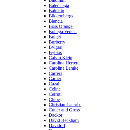
Baldinini
Balenciaga
Balmain
Bikkembergs
Blancia
Boss Orange
Bottega Veneta
Bulget
Burberry
Bvlgari
Byblos
Calvin Klein
Carolina Herrera
Carolina Lemke
Carrera
Cartier
Cazal
Celine
Cerruti
Chloe
Christian Lacroix
Cutler and Gross
Dackor
David Beckham
Davidoff