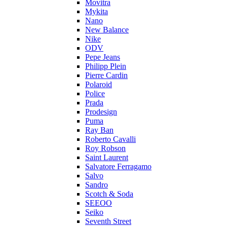
Movitra
Mykita
Nano
New Balance
Nike
ODV
Pepe Jeans
Philipp Plein
Pierre Cardin
Polaroid
Police
Prada
Prodesign
Puma
Ray Ban
Roberto Cavalli
Roy Robson
Saint Laurent
Salvatore Ferragamo
Salvo
Sandro
Scotch & Soda
SEEOO
Seiko
Seventh Street