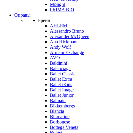
MiSight
PRIMA BIO
Оправы
Бренд
AHLEM
Alessandro Bruno
Alexander McQueen
Ana Hickmann
Andy Wolf
Armani Exchange
AVO
Baldinini
Balenciaga
Ballet Classic
Ballet Extra
Ballet iKids
Ballet Image
Ballet Junior
Balmain
Bikkembergs
Blancia
Blumarine
Borbonese
Bottega Veneta
Bulget