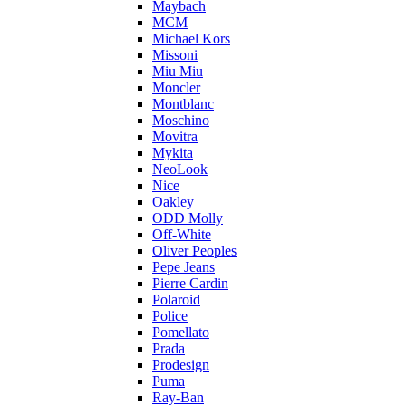
Maybach
MCM
Michael Kors
Missoni
Miu Miu
Moncler
Montblanc
Moschino
Movitra
Mykita
NeoLook
Nice
Oakley
ODD Molly
Off-White
Oliver Peoples
Pepe Jeans
Pierre Cardin
Polaroid
Police
Pomellato
Prada
Prodesign
Puma
Ray-Ban