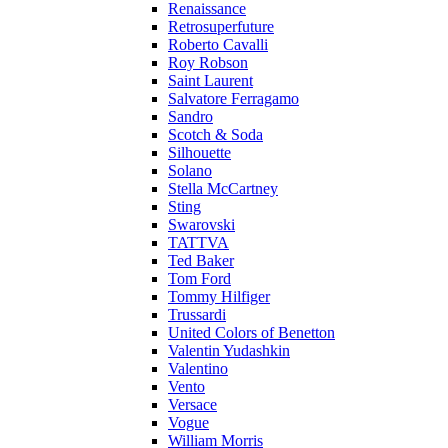
Renaissance
Retrosuperfuture
Roberto Cavalli
Roy Robson
Saint Laurent
Salvatore Ferragamo
Sandro
Scotch & Soda
Silhouette
Solano
Stella McCartney
Sting
Swarovski
TATTVA
Ted Baker
Tom Ford
Tommy Hilfiger
Trussardi
United Colors of Benetton
Valentin Yudashkin
Valentino
Vento
Versace
Vogue
William Morris