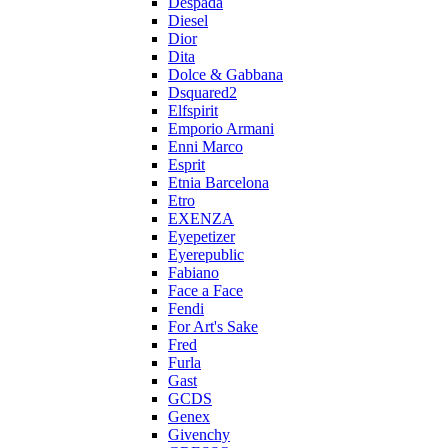
Despada
Diesel
Dior
Dita
Dolce & Gabbana
Dsquared2
Elfspirit
Emporio Armani
Enni Marco
Esprit
Etnia Barcelona
Etro
EXENZA
Eyepetizer
Eyerepublic
Fabiano
Face a Face
Fendi
For Art's Sake
Fred
Furla
Gast
GCDS
Genex
Givenchy