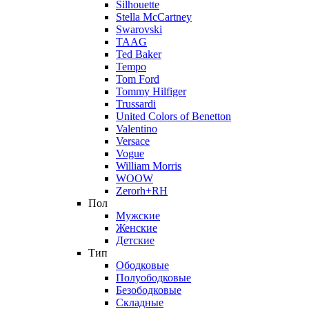
Silhouette
Stella McCartney
Swarovski
TAAG
Ted Baker
Tempo
Tom Ford
Tommy Hilfiger
Trussardi
United Colors of Benetton
Valentino
Versace
Vogue
William Morris
WOOW
Zerorh+RH
Пол
Мужские
Женские
Детские
Тип
Ободковые
Полуободковые
Безободковые
Складные