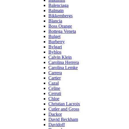
Baldinini
Balenciaga
Balmain
Bikkembergs
Blancia
Boss Orange
Bottega Veneta
Bulget
Burberry
Bvlgari
Byblos
Calvin Klein
Carolina Herrera
Carolina Lemke
Carrera
Cartier
Cazal
Celine
Cerruti
Chloe
Christian Lacroix
Cutler and Gross
Dackor
David Beckham
Davidoff