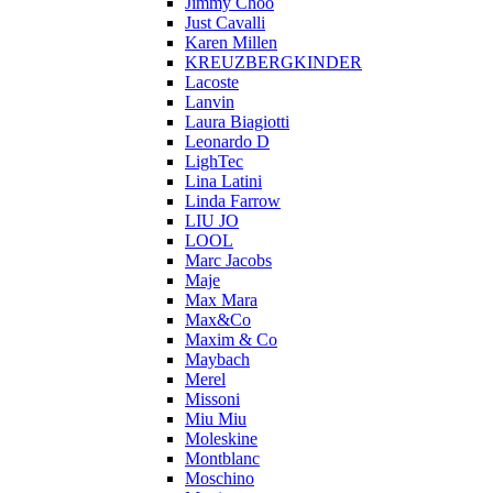
Jimmy Choo
Just Cavalli
Karen Millen
KREUZBERGKINDER
Lacoste
Lanvin
Laura Biagiotti
Leonardo D
LighTec
Lina Latini
Linda Farrow
LIU JO
LOOL
Marc Jacobs
Maje
Max Mara
Max&Co
Maxim & Co
Maybach
Merel
Missoni
Miu Miu
Moleskine
Montblanc
Moschino