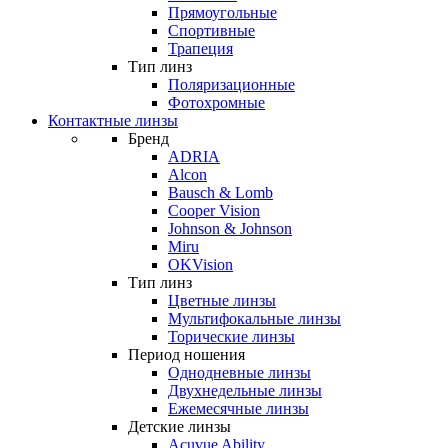
Прямоугольные
Спортивные
Трапеция
Тип линз
Поляризационные
Фотохромные
Контактные линзы
Бренд
ADRIA
Alcon
Bausch & Lomb
Cooper Vision
Johnson & Johnson
Miru
OKVision
Тип линз
Цветные линзы
Мультифокальные линзы
Торические линзы
Период ношения
Однодневные линзы
Двухнедельные линзы
Ежемесячные линзы
Детские линзы
Acuvue Ability