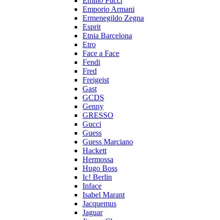
Emilio Pucci
Emporio Armani
Ermenegildo Zegna
Esprit
Etnia Barcelona
Etro
Face a Face
Fendi
Fred
Freigeist
Gast
GCDS
Genny
GRESSO
Gucci
Guess
Guess Marciano
Hackett
Hermossa
Hugo Boss
Ic! Berlin
Inface
Isabel Marant
Jacquemus
Jaguar