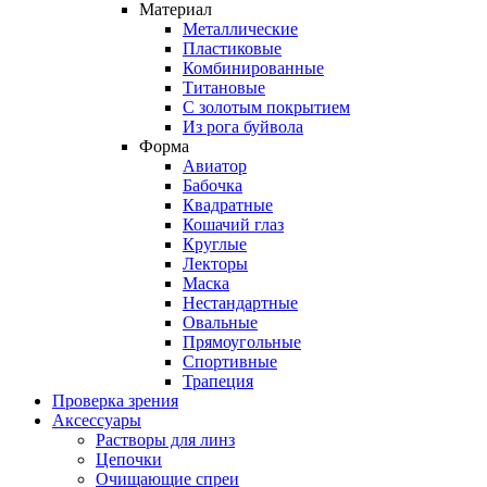
Материал
Металлические
Пластиковые
Комбинированные
Титановые
С золотым покрытием
Из рога буйвола
Форма
Авиатор
Бабочка
Квадратные
Кошачий глаз
Круглые
Лекторы
Маска
Нестандартные
Овальные
Прямоугольные
Спортивные
Трапеция
Проверка зрения
Аксессуары
Растворы для линз
Цепочки
Очищающие спреи