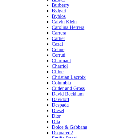
Burberry
Bvlgari
Byblos
Calvin Klein
Carolina Herrera
Carrera
Cartier
Cazal
Celine
Cerruti
Charmant
Charriol
Chloe
Christian Lacroix
Columbia
Cutler and Gross
David Beckham
Davidoff
Despada
Diesel
Dior
Dita
Dolce & Gabbana
Dsquared2