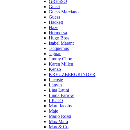
GRESSO
Gucci
Guess Marciano
Guess
Hackett
Haze
Hermossa
Hugo Boss
Isabel Marant
Jacquemus
Jaguar
Jimmy Choo
Karen Millen
Kenzo
KREUZBERGKINDER
Lacoste
Lanvin
Lina Latini
Linda Farrow
LIU JO
Marc Jacobs
Maje
Mario Rossi
Max Mara
Max & Co