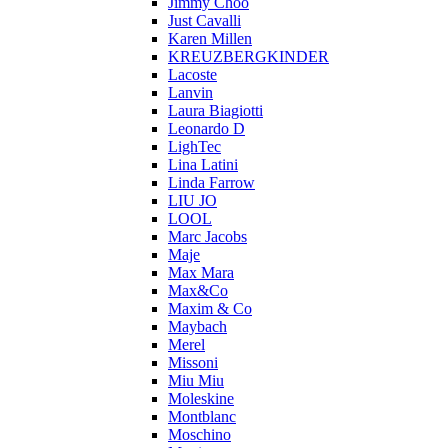
Jimmy Choo
Just Cavalli
Karen Millen
KREUZBERGKINDER
Lacoste
Lanvin
Laura Biagiotti
Leonardo D
LighTec
Lina Latini
Linda Farrow
LIU JO
LOOL
Marc Jacobs
Maje
Max Mara
Max&Co
Maxim & Co
Maybach
Merel
Missoni
Miu Miu
Moleskine
Montblanc
Moschino