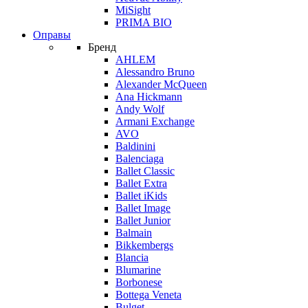
MiSight
PRIMA BIO
Оправы
Бренд
AHLEM
Alessandro Bruno
Alexander McQueen
Ana Hickmann
Andy Wolf
Armani Exchange
AVO
Baldinini
Balenciaga
Ballet Classic
Ballet Extra
Ballet iKids
Ballet Image
Ballet Junior
Balmain
Bikkembergs
Blancia
Blumarine
Borbonese
Bottega Veneta
Bulget