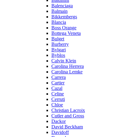
Baldinini
Balenciaga
Balmain
Bikkembergs
Blancia
Boss Orange
Bottega Veneta
Bulget
Burberry
Bvlgari
Byblos
Calvin Klein
Carolina Herrera
Carolina Lemke
Carrera
Cartier
Cazal
Celine
Cerruti
Chloe
Christian Lacroix
Cutler and Gross
Dackor
David Beckham
Davidoff