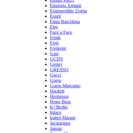
Emilio Pucci
Emporio Armani
Ermenegildo Zegna
Esprit
Etnia Barcelona
Etro
Face a Face
Fendi
Fred
Freigeist
Gast
GCDS
Genny
GRESSO
Gucci
Guess
Guess Marciano
Hackett
Hermossa
Hugo Boss
Ic! Berlin
Inface
Isabel Marant
Jacquemus
Jaguar