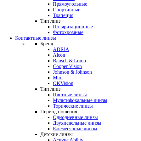
Прямоугольные
Спортивные
Трапеция
Тип линз
Поляризационные
Фотохромные
Контактные линзы
Бренд
ADRIA
Alcon
Bausch & Lomb
Cooper Vision
Johnson & Johnson
Miru
OKVision
Тип линз
Цветные линзы
Мультифокальные линзы
Торические линзы
Период ношения
Однодневные линзы
Двухнедельные линзы
Ежемесячные линзы
Детские линзы
Acuvue Ability