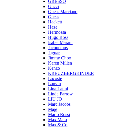
GRESSO
Gucci
Guess Marciano
Guess
Hackett
Haze
Hermossa
Hugo Boss
Isabel Marant
Jacquemus
Jaguar
Jimmy Choo
Karen Millen
Kenzo
KREUZBERGKINDER
Lacoste
Lanvin
Lina Latini
Linda Farrow
LIU JO
Marc Jacobs
Maje
Mario Rossi
Max Mara
Max & Co