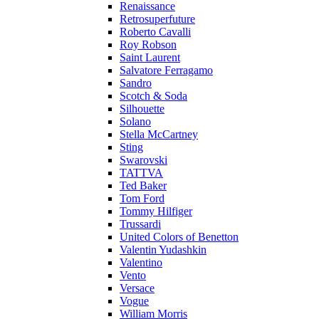
Renaissance
Retrosuperfuture
Roberto Cavalli
Roy Robson
Saint Laurent
Salvatore Ferragamo
Sandro
Scotch & Soda
Silhouette
Solano
Stella McCartney
Sting
Swarovski
TATTVA
Ted Baker
Tom Ford
Tommy Hilfiger
Trussardi
United Colors of Benetton
Valentin Yudashkin
Valentino
Vento
Versace
Vogue
William Morris