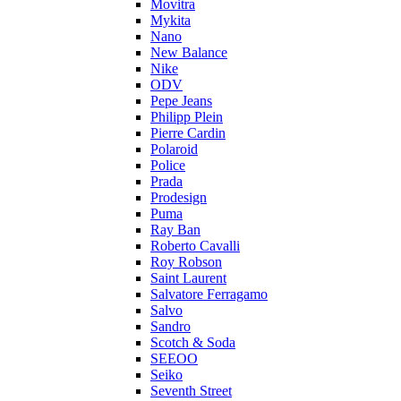
Movitra
Mykita
Nano
New Balance
Nike
ODV
Pepe Jeans
Philipp Plein
Pierre Cardin
Polaroid
Police
Prada
Prodesign
Puma
Ray Ban
Roberto Cavalli
Roy Robson
Saint Laurent
Salvatore Ferragamo
Salvo
Sandro
Scotch & Soda
SEEOO
Seiko
Seventh Street