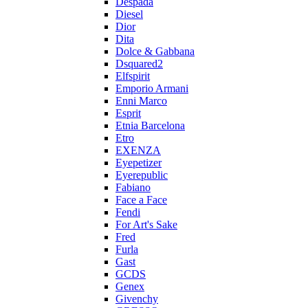
Despada
Diesel
Dior
Dita
Dolce & Gabbana
Dsquared2
Elfspirit
Emporio Armani
Enni Marco
Esprit
Etnia Barcelona
Etro
EXENZA
Eyepetizer
Eyerepublic
Fabiano
Face a Face
Fendi
For Art's Sake
Fred
Furla
Gast
GCDS
Genex
Givenchy