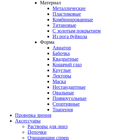
Материал
Металлические
Пластиковые
Комбинированные
Титановые
С золотым покрытием
Из рога буйвола
Форма
Авиатор
Бабочка
Квадратные
Кошачий глаз
Круглые
Лекторы
Маска
Нестандартные
Овальные
Прямоугольные
Спортивные
Трапеция
Проверка зрения
Аксессуары
Растворы для линз
Цепочки
Очищающие спреи