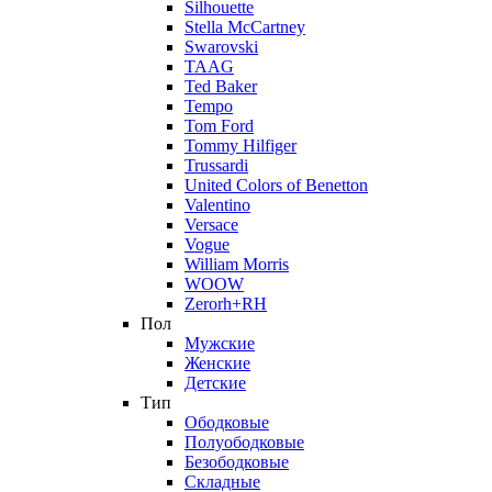
Silhouette
Stella McCartney
Swarovski
TAAG
Ted Baker
Tempo
Tom Ford
Tommy Hilfiger
Trussardi
United Colors of Benetton
Valentino
Versace
Vogue
William Morris
WOOW
Zerorh+RH
Пол
Мужские
Женские
Детские
Тип
Ободковые
Полуободковые
Безободковые
Складные