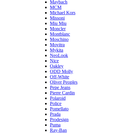
Maybach
MCM
Michael Kors
Missoni
Miu Miu
Moncler
Montblanc
Moschino
Movitra
Mykita
NeoLook
Nice
Oakley
ODD Molly
Off-White
Oliver Peoples
Pepe Jeans
Pierre Cardin
Polaroid
Police
Pomellato
Prada
Prodesign
Puma
Ray-Ban