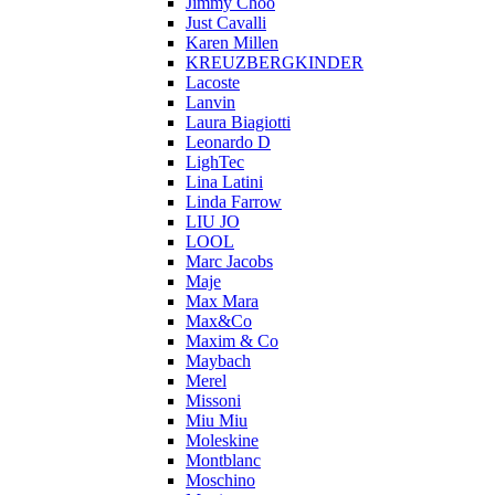
Jimmy Choo
Just Cavalli
Karen Millen
KREUZBERGKINDER
Lacoste
Lanvin
Laura Biagiotti
Leonardo D
LighTec
Lina Latini
Linda Farrow
LIU JO
LOOL
Marc Jacobs
Maje
Max Mara
Max&Co
Maxim & Co
Maybach
Merel
Missoni
Miu Miu
Moleskine
Montblanc
Moschino