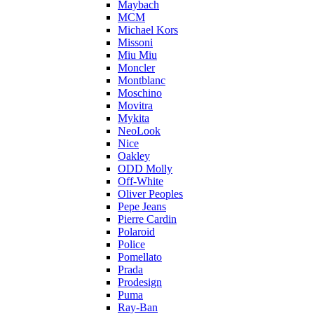
Maybach
MCM
Michael Kors
Missoni
Miu Miu
Moncler
Montblanc
Moschino
Movitra
Mykita
NeoLook
Nice
Oakley
ODD Molly
Off-White
Oliver Peoples
Pepe Jeans
Pierre Cardin
Polaroid
Police
Pomellato
Prada
Prodesign
Puma
Ray-Ban