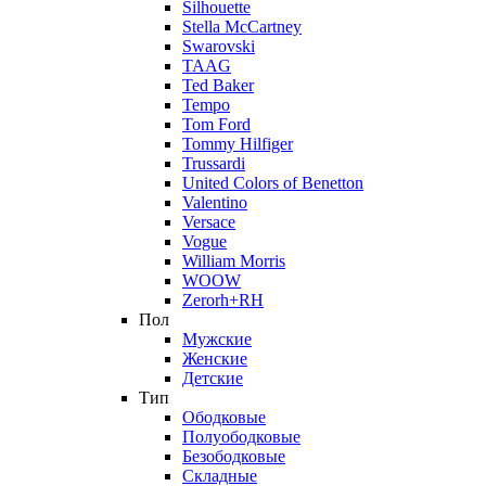
Silhouette
Stella McCartney
Swarovski
TAAG
Ted Baker
Tempo
Tom Ford
Tommy Hilfiger
Trussardi
United Colors of Benetton
Valentino
Versace
Vogue
William Morris
WOOW
Zerorh+RH
Пол
Мужские
Женские
Детские
Тип
Ободковые
Полуободковые
Безободковые
Складные