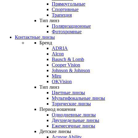
Прямоугольные
Спортивные
Трапеция
Тип линз
Поляризационные
Фотохромные
Контактные линзы
Бренд
ADRIA
Alcon
Bausch & Lomb
Cooper Vision
Johnson & Johnson
Miru
OKVision
Тип линз
Цветные линзы
Мультифокальные линзы
Торические линзы
Период ношения
Однодневные линзы
Двухнедельные линзы
Ежемесячные линзы
Детские линзы
Acuvue Ability