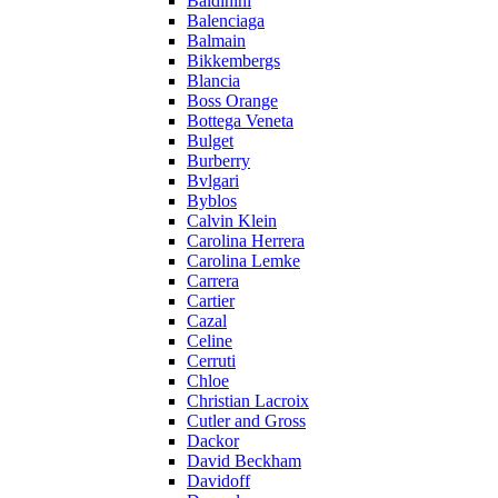
Baldinini
Balenciaga
Balmain
Bikkembergs
Blancia
Boss Orange
Bottega Veneta
Bulget
Burberry
Bvlgari
Byblos
Calvin Klein
Carolina Herrera
Carolina Lemke
Carrera
Cartier
Cazal
Celine
Cerruti
Chloe
Christian Lacroix
Cutler and Gross
Dackor
David Beckham
Davidoff