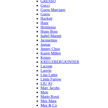
GRESSO
Gucci
Guess Marciano
Guess
Hackett
Haze
Hermossa
Hugo Boss
Isabel Marant
Jacquemus
Jaguar
Jimmy Choo
Karen Millen
Kenzo
KREUZBERGKINDER
Lacoste
Lanvin
Lina Latini
Linda Farrow
LIU JO
Marc Jacobs
Maje
Mario Rossi
Max Mara
Max & Co