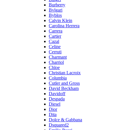
Burberry
Bvlgari
Byblos
Calvin Klein
Carolina Herrera
Carrera
Cartier
Cazal
Celine
Cerruti
Charmant
Charriol
Chloe
Christian Lacroix
Columbia
Cutler and Gross
David Beckham
Davidoff
Despada
Diesel
Dior
Dita
Dolce & Gabbana
Dsquared2