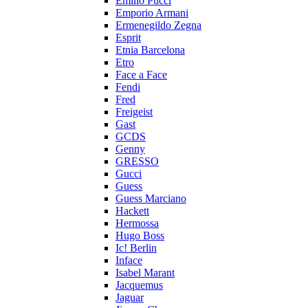
Emilio Pucci
Emporio Armani
Ermenegildo Zegna
Esprit
Etnia Barcelona
Etro
Face a Face
Fendi
Fred
Freigeist
Gast
GCDS
Genny
GRESSO
Gucci
Guess
Guess Marciano
Hackett
Hermossa
Hugo Boss
Ic! Berlin
Inface
Isabel Marant
Jacquemus
Jaguar