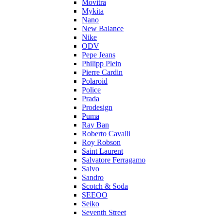
Movitra
Mykita
Nano
New Balance
Nike
ODV
Pepe Jeans
Philipp Plein
Pierre Cardin
Polaroid
Police
Prada
Prodesign
Puma
Ray Ban
Roberto Cavalli
Roy Robson
Saint Laurent
Salvatore Ferragamo
Salvo
Sandro
Scotch & Soda
SEEOO
Seiko
Seventh Street