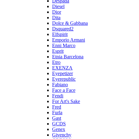
Despada
Diesel
Dior
Dita
Dolce & Gabbana
Dsquared2
Elfspirit
Emporio Armani
Enni Marco
Esprit
Etnia Barcelona
Etro
EXENZA
Eyepetizer
Eyerepublic
Fabiano
Face a Face
Fendi
For Art's Sake
Fred
Furla
Gast
GCDS
Genex
Givenchy