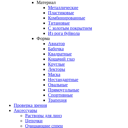
Материал
Металлические
Пластиковые
Комбинированные
Титановые
С золотым покрытием
Из рога буйвола
Форма
Авиатор
Бабочка
Квадратные
Кошачий глаз
Круглые
Лекторы
Маска
Нестандартные
Овальные
Прямоугольные
Спортивные
Трапеция
Проверка зрения
Аксессуары
Растворы для линз
Цепочки
Очищающие спреи