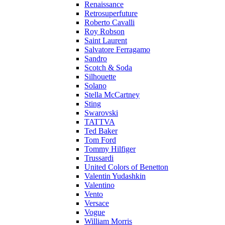
Renaissance
Retrosuperfuture
Roberto Cavalli
Roy Robson
Saint Laurent
Salvatore Ferragamo
Sandro
Scotch & Soda
Silhouette
Solano
Stella McCartney
Sting
Swarovski
TATTVA
Ted Baker
Tom Ford
Tommy Hilfiger
Trussardi
United Colors of Benetton
Valentin Yudashkin
Valentino
Vento
Versace
Vogue
William Morris