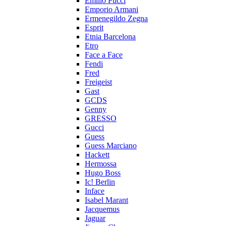
Emilio Pucci
Emporio Armani
Ermenegildo Zegna
Esprit
Etnia Barcelona
Etro
Face a Face
Fendi
Fred
Freigeist
Gast
GCDS
Genny
GRESSO
Gucci
Guess
Guess Marciano
Hackett
Hermossa
Hugo Boss
Ic! Berlin
Inface
Isabel Marant
Jacquemus
Jaguar