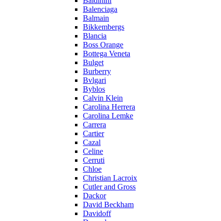
Baldinini
Balenciaga
Balmain
Bikkembergs
Blancia
Boss Orange
Bottega Veneta
Bulget
Burberry
Bvlgari
Byblos
Calvin Klein
Carolina Herrera
Carolina Lemke
Carrera
Cartier
Cazal
Celine
Cerruti
Chloe
Christian Lacroix
Cutler and Gross
Dackor
David Beckham
Davidoff