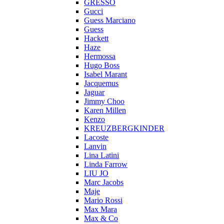
GRESSO
Gucci
Guess Marciano
Guess
Hackett
Haze
Hermossa
Hugo Boss
Isabel Marant
Jacquemus
Jaguar
Jimmy Choo
Karen Millen
Kenzo
KREUZBERGKINDER
Lacoste
Lanvin
Lina Latini
Linda Farrow
LIU JO
Marc Jacobs
Maje
Mario Rossi
Max Mara
Max & Co