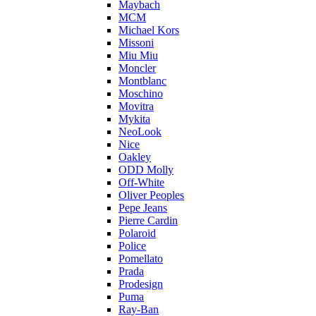
Maybach
MCM
Michael Kors
Missoni
Miu Miu
Moncler
Montblanc
Moschino
Movitra
Mykita
NeoLook
Nice
Oakley
ODD Molly
Off-White
Oliver Peoples
Pepe Jeans
Pierre Cardin
Polaroid
Police
Pomellato
Prada
Prodesign
Puma
Ray-Ban