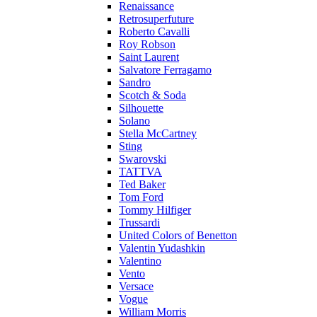
Renaissance
Retrosuperfuture
Roberto Cavalli
Roy Robson
Saint Laurent
Salvatore Ferragamo
Sandro
Scotch & Soda
Silhouette
Solano
Stella McCartney
Sting
Swarovski
TATTVA
Ted Baker
Tom Ford
Tommy Hilfiger
Trussardi
United Colors of Benetton
Valentin Yudashkin
Valentino
Vento
Versace
Vogue
William Morris