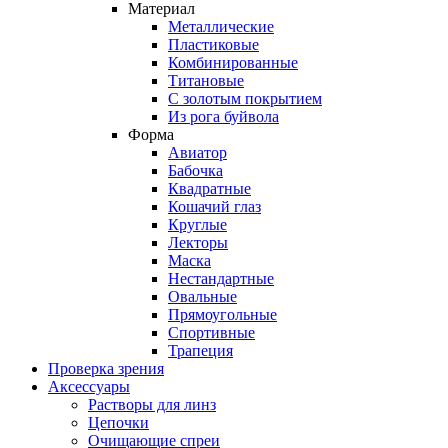
Материал
Металлические
Пластиковые
Комбинированные
Титановые
С золотым покрытием
Из рога буйвола
Форма
Авиатор
Бабочка
Квадратные
Кошачий глаз
Круглые
Лекторы
Маска
Нестандартные
Овальные
Прямоугольные
Спортивные
Трапеция
Проверка зрения
Аксессуары
Растворы для линз
Цепочки
Очищающие спреи