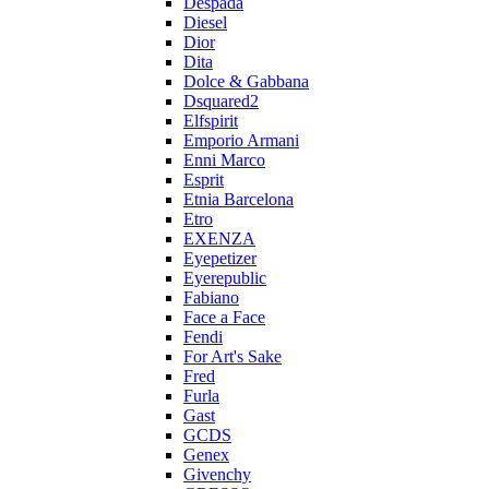
Despada
Diesel
Dior
Dita
Dolce & Gabbana
Dsquared2
Elfspirit
Emporio Armani
Enni Marco
Esprit
Etnia Barcelona
Etro
EXENZA
Eyepetizer
Eyerepublic
Fabiano
Face a Face
Fendi
For Art's Sake
Fred
Furla
Gast
GCDS
Genex
Givenchy