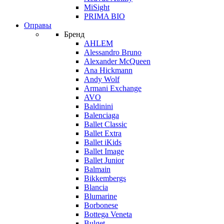
MiSight
PRIMA BIO
Оправы
Бренд
AHLEM
Alessandro Bruno
Alexander McQueen
Ana Hickmann
Andy Wolf
Armani Exchange
AVO
Baldinini
Balenciaga
Ballet Classic
Ballet Extra
Ballet iKids
Ballet Image
Ballet Junior
Balmain
Bikkembergs
Blancia
Blumarine
Borbonese
Bottega Veneta
Bulget