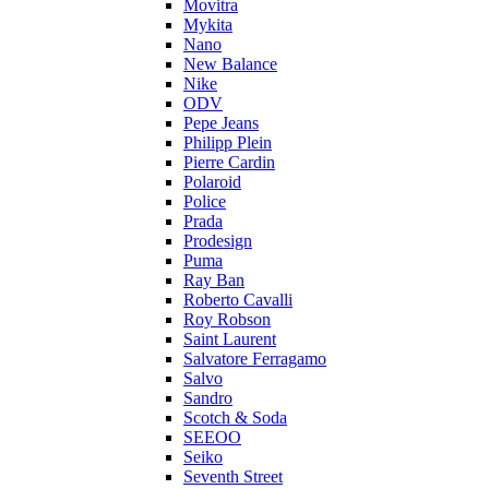
Movitra
Mykita
Nano
New Balance
Nike
ODV
Pepe Jeans
Philipp Plein
Pierre Cardin
Polaroid
Police
Prada
Prodesign
Puma
Ray Ban
Roberto Cavalli
Roy Robson
Saint Laurent
Salvatore Ferragamo
Salvo
Sandro
Scotch & Soda
SEEOO
Seiko
Seventh Street