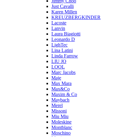
Jimmy Choo
Just Cavalli
Karen Millen
KREUZBERGKINDER
Lacoste
Lanvin
Laura Biagiotti
Leonardo D
LighTec
Lina Latini
Linda Farrow
LIU JO
LOOL
Marc Jacobs
Maje
Max Mara
Max&Co
Maxim & Co
Maybach
Merel
Missoni
Miu Miu
Moleskine
Montblanc
Moschino