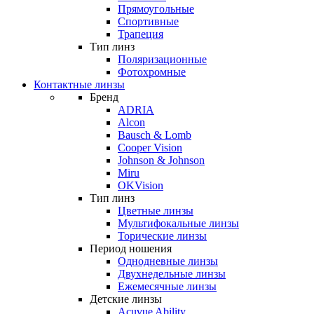
Прямоугольные
Спортивные
Трапеция
Тип линз
Поляризационные
Фотохромные
Контактные линзы
Бренд
ADRIA
Alcon
Bausch & Lomb
Cooper Vision
Johnson & Johnson
Miru
OKVision
Тип линз
Цветные линзы
Мультифокальные линзы
Торические линзы
Период ношения
Однодневные линзы
Двухнедельные линзы
Ежемесячные линзы
Детские линзы
Acuvue Ability