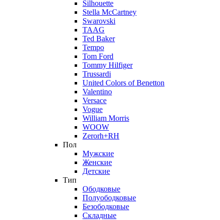
Silhouette
Stella McCartney
Swarovski
TAAG
Ted Baker
Tempo
Tom Ford
Tommy Hilfiger
Trussardi
United Colors of Benetton
Valentino
Versace
Vogue
William Morris
WOOW
Zerorh+RH
Пол
Мужские
Женские
Детские
Тип
Ободковые
Полуободковые
Безободковые
Складные