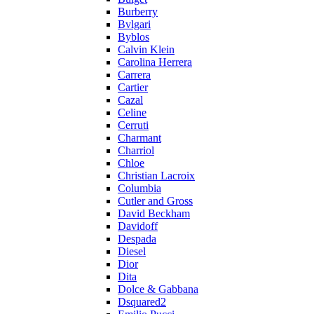
Burberry
Bvlgari
Byblos
Calvin Klein
Carolina Herrera
Carrera
Cartier
Cazal
Celine
Cerruti
Charmant
Charriol
Chloe
Christian Lacroix
Columbia
Cutler and Gross
David Beckham
Davidoff
Despada
Diesel
Dior
Dita
Dolce & Gabbana
Dsquared2