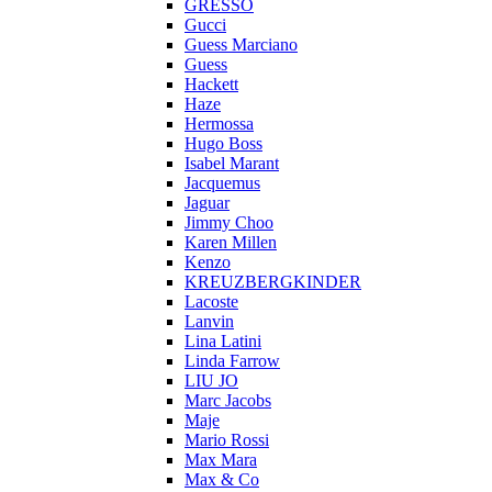
GRESSO
Gucci
Guess Marciano
Guess
Hackett
Haze
Hermossa
Hugo Boss
Isabel Marant
Jacquemus
Jaguar
Jimmy Choo
Karen Millen
Kenzo
KREUZBERGKINDER
Lacoste
Lanvin
Lina Latini
Linda Farrow
LIU JO
Marc Jacobs
Maje
Mario Rossi
Max Mara
Max & Co