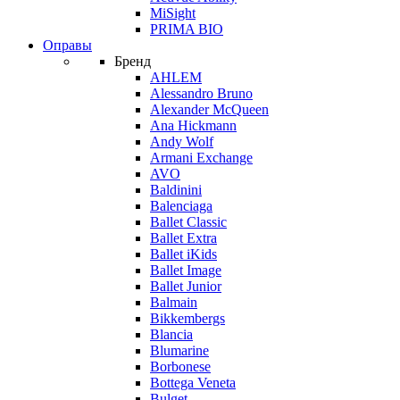
MiSight
PRIMA BIO
Оправы
Бренд
AHLEM
Alessandro Bruno
Alexander McQueen
Ana Hickmann
Andy Wolf
Armani Exchange
AVO
Baldinini
Balenciaga
Ballet Classic
Ballet Extra
Ballet iKids
Ballet Image
Ballet Junior
Balmain
Bikkembergs
Blancia
Blumarine
Borbonese
Bottega Veneta
Bulget