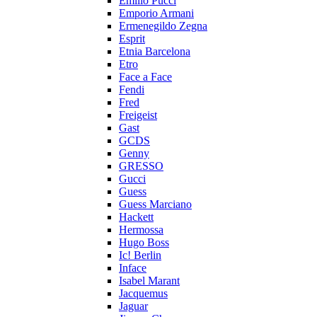
Emilio Pucci
Emporio Armani
Ermenegildo Zegna
Esprit
Etnia Barcelona
Etro
Face a Face
Fendi
Fred
Freigeist
Gast
GCDS
Genny
GRESSO
Gucci
Guess
Guess Marciano
Hackett
Hermossa
Hugo Boss
Ic! Berlin
Inface
Isabel Marant
Jacquemus
Jaguar