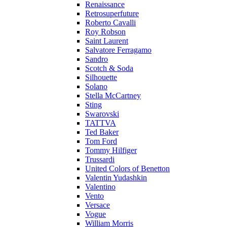
Renaissance
Retrosuperfuture
Roberto Cavalli
Roy Robson
Saint Laurent
Salvatore Ferragamo
Sandro
Scotch & Soda
Silhouette
Solano
Stella McCartney
Sting
Swarovski
TATTVA
Ted Baker
Tom Ford
Tommy Hilfiger
Trussardi
United Colors of Benetton
Valentin Yudashkin
Valentino
Vento
Versace
Vogue
William Morris