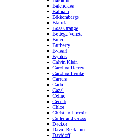
Baldinini
Balenciaga
Balmain
Bikkembergs
Blancia
Boss Orange
Bottega Veneta
Bulget
Burberry
Bvlgari
Byblos
Calvin Klein
Carolina Herrera
Carolina Lemke
Carrera
Cartier
Cazal
Celine
Cerruti
Chloe
Christian Lacroix
Cutler and Gross
Dackor
David Beckham
Davidoff