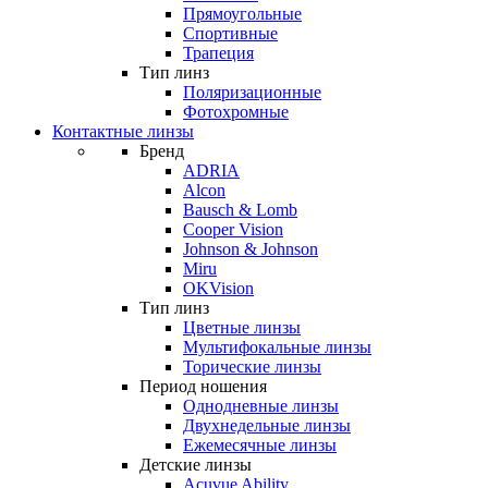
Прямоугольные
Спортивные
Трапеция
Тип линз
Поляризационные
Фотохромные
Контактные линзы
Бренд
ADRIA
Alcon
Bausch & Lomb
Cooper Vision
Johnson & Johnson
Miru
OKVision
Тип линз
Цветные линзы
Мультифокальные линзы
Торические линзы
Период ношения
Однодневные линзы
Двухнедельные линзы
Ежемесячные линзы
Детские линзы
Acuvue Ability