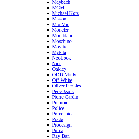
Maybach
MCM
Michael Kors
Missoni
Miu Miu
Moncler
Montblanc
Moschino
Movitra
Mykita
NeoLook
Nice
Oakley
ODD Molly
Off-White
Oliver Peoples
Pepe Jeans
Pierre Cardin
Polaroid
Police
Pomellato
Prada
Prodesign
Puma
Ray-Ban