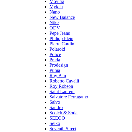
Movitra
Mykita
Nano
New Balance
Nike
ODV
Pepe Jeans
Philipp Plein
Pierre Cardin
Polaroid
Police
Prada
Prodesign
Puma
Ray Ban
Roberto Cavalli
Roy Robson
Saint Laurent
Salvatore Ferragamo
Salvo
Sandro
Scotch & Soda
SEEOO
Seiko
Seventh Street