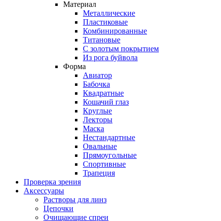
Материал
Металлические
Пластиковые
Комбинированные
Титановые
С золотым покрытием
Из рога буйвола
Форма
Авиатор
Бабочка
Квадратные
Кошачий глаз
Круглые
Лекторы
Маска
Нестандартные
Овальные
Прямоугольные
Спортивные
Трапеция
Проверка зрения
Аксессуары
Растворы для линз
Цепочки
Очищающие спреи