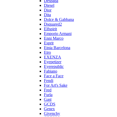
Despada
Diesel
Dior
Dita
Dolce & Gabbana
Dsquared2
Elfspirit
Emporio Armani
Enni Marco
Esprit
Etnia Barcelona
Etro
EXENZA
Eyepetizer
Eyerepublic
Fabiano
Face a Face
Fendi
For Art's Sake
Fred
Furla
Gast
GCDS
Genex
Givenchy