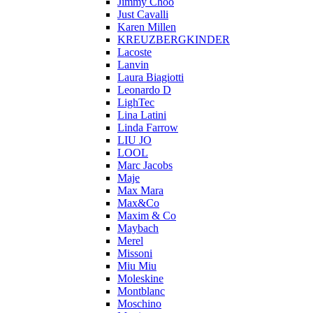
Jimmy Choo
Just Cavalli
Karen Millen
KREUZBERGKINDER
Lacoste
Lanvin
Laura Biagiotti
Leonardo D
LighTec
Lina Latini
Linda Farrow
LIU JO
LOOL
Marc Jacobs
Maje
Max Mara
Max&Co
Maxim & Co
Maybach
Merel
Missoni
Miu Miu
Moleskine
Montblanc
Moschino