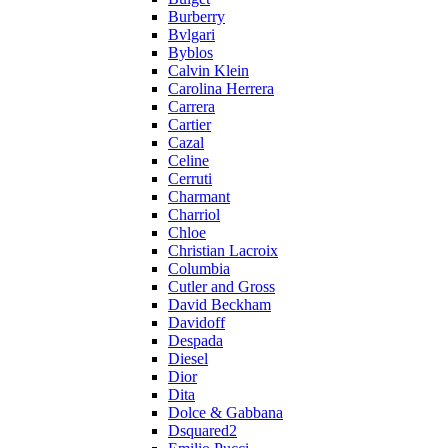
Burberry
Bvlgari
Byblos
Calvin Klein
Carolina Herrera
Carrera
Cartier
Cazal
Celine
Cerruti
Charmant
Charriol
Chloe
Christian Lacroix
Columbia
Cutler and Gross
David Beckham
Davidoff
Despada
Diesel
Dior
Dita
Dolce & Gabbana
Dsquared2