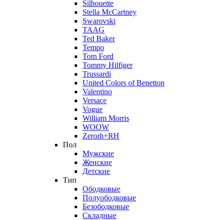
Silhouette
Stella McCartney
Swarovski
TAAG
Ted Baker
Tempo
Tom Ford
Tommy Hilfiger
Trussardi
United Colors of Benetton
Valentino
Versace
Vogue
William Morris
WOOW
Zerorh+RH
Пол
Мужские
Женские
Детские
Тип
Ободковые
Полуободковые
Безободковые
Складные