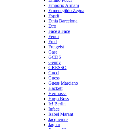
Emilio Pucci
Emporio Armani
Ermenegildo Zegna
Esprit
Etnia Barcelona
Etro
Face a Face
Fendi
Fred
Freigeist
Gast
GCDS
Genny
GRESSO
Gucci
Guess
Guess Marciano
Hackett
Hermossa
Hugo Boss
Ic! Berlin
Inface
Isabel Marant
Jacquemus
Jaguar