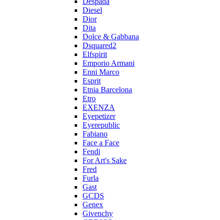
Despada
Diesel
Dior
Dita
Dolce & Gabbana
Dsquared2
Elfspirit
Emporio Armani
Enni Marco
Esprit
Etnia Barcelona
Etro
EXENZA
Eyepetizer
Eyerepublic
Fabiano
Face a Face
Fendi
For Art's Sake
Fred
Furla
Gast
GCDS
Genex
Givenchy