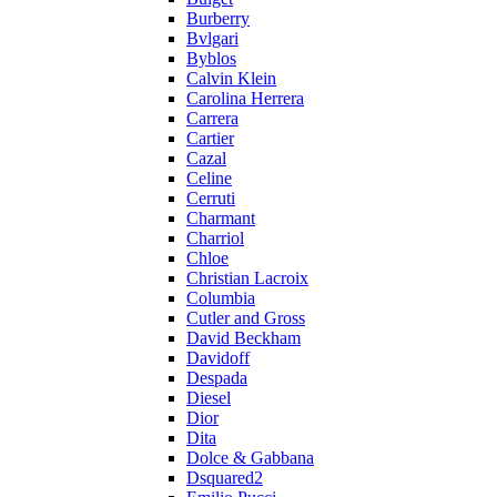
Burberry
Bvlgari
Byblos
Calvin Klein
Carolina Herrera
Carrera
Cartier
Cazal
Celine
Cerruti
Charmant
Charriol
Chloe
Christian Lacroix
Columbia
Cutler and Gross
David Beckham
Davidoff
Despada
Diesel
Dior
Dita
Dolce & Gabbana
Dsquared2