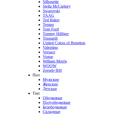
Silhouette
Stella McCartney
Swarovski
TAAG
Ted Baker
Tempo
Tom Ford
Tommy Hilfiger
Trussardi
United Colors of Benetton
Valentino
Versace
Vogue
William Morris
WOOW
Zerorh+RH
Пол
Мужские
Женские
Детские
Тип
Ободковые
Полуободковые
Безободковые
Складные