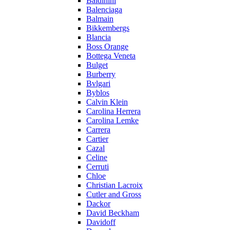
Baldinini
Balenciaga
Balmain
Bikkembergs
Blancia
Boss Orange
Bottega Veneta
Bulget
Burberry
Bvlgari
Byblos
Calvin Klein
Carolina Herrera
Carolina Lemke
Carrera
Cartier
Cazal
Celine
Cerruti
Chloe
Christian Lacroix
Cutler and Gross
Dackor
David Beckham
Davidoff