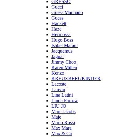
GRESSO
Gucci
Guess Marciano
Guess
Hackett
Haze
Hermossa
Hugo Boss
Isabel Marant
Jacquemus
Jaguar
Jimmy Choo
Karen Millen
Kenzo
KREUZBERGKINDER
Lacoste
Lanvin
Lina Latini
Linda Farrow
LIU JO
Marc Jacobs
Maje
Mario Rossi
Max Mara
Max & Co