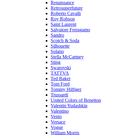
Renaissance
Retrosuperfuture
Roberto Cavalli
Roy Robson
Saint Laurent
Salvatore Ferragamo
Sandro
Scotch & Soda
Silhouette
Solano
Stella McCartney
Sting
Swarovski
TATTVA
Ted Baker
Tom Ford
Tommy Hilfiger
Trussardi
United Colors of Benetton
Valentin Yudashkin
Valentino
Vento
Versace
Vogue
William Morris