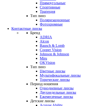
Прямоугольные
Спортивные
Трапеция
Тип линз
Поляризационные
Фотохромные
Контактные линзы
Бренд
ADRIA
Alcon
Bausch & Lomb
Cooper Vision
Johnson & Johnson
Miru
OKVision
Тип линз
Цветные линзы
Мультифокальные линзы
Торические линзы
Период ношения
Однодневные линзы
Двухнедельные линзы
Ежемесячные линзы
Детские линзы
Acuvue Ability