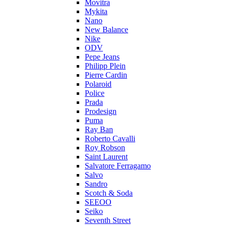
Movitra
Mykita
Nano
New Balance
Nike
ODV
Pepe Jeans
Philipp Plein
Pierre Cardin
Polaroid
Police
Prada
Prodesign
Puma
Ray Ban
Roberto Cavalli
Roy Robson
Saint Laurent
Salvatore Ferragamo
Salvo
Sandro
Scotch & Soda
SEEOO
Seiko
Seventh Street