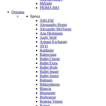
MiSight
PRIMA BIO
Оправы
Бренд
AHLEM
Alessandro Bruno
Alexander McQueen
Ana Hickmann
Andy Wolf
Armani Exchange
AVO
Baldinini
Balenciaga
Ballet Classic
Ballet Extra
Ballet iKids
Ballet Image
Ballet Junior
Balmain
Bikkembergs
Blancia
Blumarine
Borbonese
Bottega Veneta
Bulget