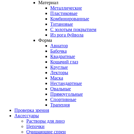
Материал
Металлические
Пластиковые
Комбинированные
Титановые
С золотым покрытием
Из рога буйвола
Форма
Авиатор
Бабочка
Квадратные
Кошачий глаз
Круглые
Лекторы
Маска
Нестандартные
Овальные
Прямоугольные
Спортивные
Трапеция
Проверка зрения
Аксессуары
Растворы для линз
Цепочки
Очищающие спреи