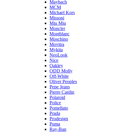
Maybach
MCM
Michael Kors
Missoni
Miu Miu
Moncler
Montblanc
Moschino
Movitra
Mykita
NeoLook
Nice
Oakley
ODD Molly
Off-White
Oliver Peoples
Pepe Jeans
Pierre Cardin
Polaroid
Police
Pomellato
Prada
Prodesign
Puma
Ray-Ban