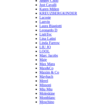
Jimmy Choo
Just Cavalli
Karen Millen
KREUZBERGKINDER
Lacoste
Lanvin
Laura Biagiotti
Leonardo D
LighTec
Lina Latini
Linda Farrow
LIU JO
LOOL
Marc Jacobs
Maje
Max Mara
Max&Co
Maxim & Co
Maybach
Merel
Missoni
Miu Miu
Moleskine
Montblanc
Moschino