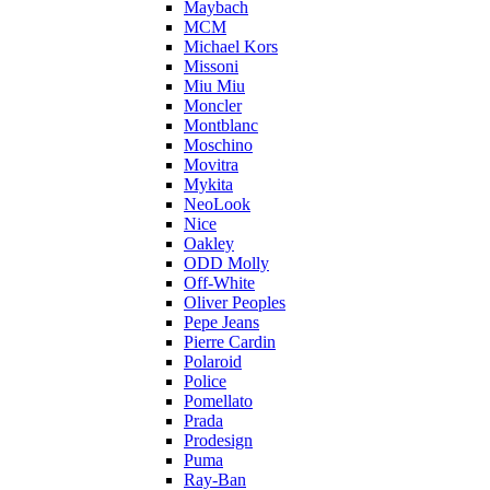
Maybach
MCM
Michael Kors
Missoni
Miu Miu
Moncler
Montblanc
Moschino
Movitra
Mykita
NeoLook
Nice
Oakley
ODD Molly
Off-White
Oliver Peoples
Pepe Jeans
Pierre Cardin
Polaroid
Police
Pomellato
Prada
Prodesign
Puma
Ray-Ban