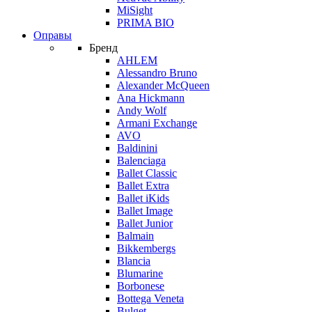
MiSight
PRIMA BIO
Оправы
Бренд
AHLEM
Alessandro Bruno
Alexander McQueen
Ana Hickmann
Andy Wolf
Armani Exchange
AVO
Baldinini
Balenciaga
Ballet Classic
Ballet Extra
Ballet iKids
Ballet Image
Ballet Junior
Balmain
Bikkembergs
Blancia
Blumarine
Borbonese
Bottega Veneta
Bulget