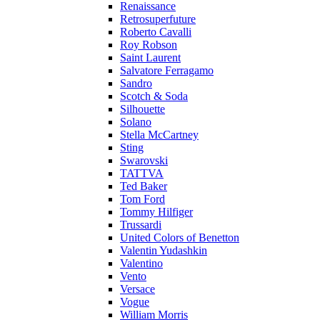
Renaissance
Retrosuperfuture
Roberto Cavalli
Roy Robson
Saint Laurent
Salvatore Ferragamo
Sandro
Scotch & Soda
Silhouette
Solano
Stella McCartney
Sting
Swarovski
TATTVA
Ted Baker
Tom Ford
Tommy Hilfiger
Trussardi
United Colors of Benetton
Valentin Yudashkin
Valentino
Vento
Versace
Vogue
William Morris