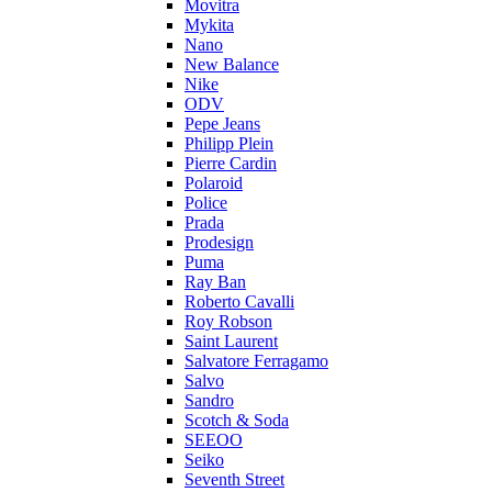
Movitra
Mykita
Nano
New Balance
Nike
ODV
Pepe Jeans
Philipp Plein
Pierre Cardin
Polaroid
Police
Prada
Prodesign
Puma
Ray Ban
Roberto Cavalli
Roy Robson
Saint Laurent
Salvatore Ferragamo
Salvo
Sandro
Scotch & Soda
SEEOO
Seiko
Seventh Street