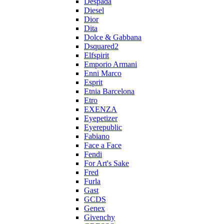
Despada
Diesel
Dior
Dita
Dolce & Gabbana
Dsquared2
Elfspirit
Emporio Armani
Enni Marco
Esprit
Etnia Barcelona
Etro
EXENZA
Eyepetizer
Eyerepublic
Fabiano
Face a Face
Fendi
For Art's Sake
Fred
Furla
Gast
GCDS
Genex
Givenchy