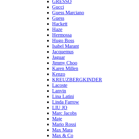
GRESSO
Gucci
Guess Marciano
Guess
Hackett
Haze
Hermossa
Hugo Boss
Isabel Marant
Jacquemus
Jaguar
Jimmy Choo
Karen Millen
Kenzo
KREUZBERGKINDER
Lacoste
Lanvin
Lina Latini
Linda Farrow
LIU JO
Marc Jacobs
Maje
Mario Rossi
Max Mara
Max & Co