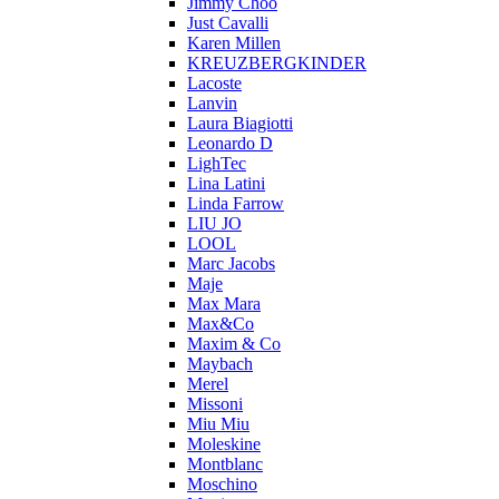
Jimmy Choo
Just Cavalli
Karen Millen
KREUZBERGKINDER
Lacoste
Lanvin
Laura Biagiotti
Leonardo D
LighTec
Lina Latini
Linda Farrow
LIU JO
LOOL
Marc Jacobs
Maje
Max Mara
Max&Co
Maxim & Co
Maybach
Merel
Missoni
Miu Miu
Moleskine
Montblanc
Moschino