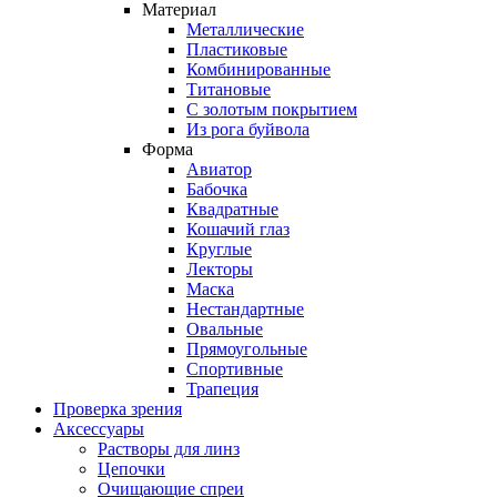
Материал
Металлические
Пластиковые
Комбинированные
Титановые
С золотым покрытием
Из рога буйвола
Форма
Авиатор
Бабочка
Квадратные
Кошачий глаз
Круглые
Лекторы
Маска
Нестандартные
Овальные
Прямоугольные
Спортивные
Трапеция
Проверка зрения
Аксессуары
Растворы для линз
Цепочки
Очищающие спреи