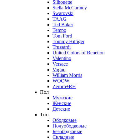
Silhouette
Stella McCartney
Swarovski
TAAG
Ted Baker
Tempo
Tom Ford
Tommy Hilfiger
Trussardi
United Colors of Benetton
Valentino
Versace
Vogue
William Morris
WOOW
Zerorh+RH
Пол
Мужские
Женские
Детские
Тип
Ободковые
Полуободковые
Безободковые
Складные