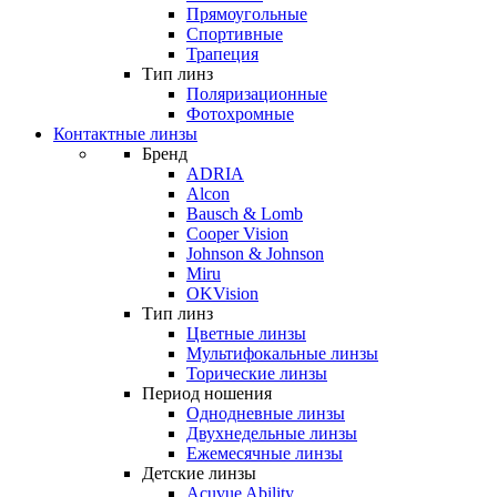
Прямоугольные
Спортивные
Трапеция
Тип линз
Поляризационные
Фотохромные
Контактные линзы
Бренд
ADRIA
Alcon
Bausch & Lomb
Cooper Vision
Johnson & Johnson
Miru
OKVision
Тип линз
Цветные линзы
Мультифокальные линзы
Торические линзы
Период ношения
Однодневные линзы
Двухнедельные линзы
Ежемесячные линзы
Детские линзы
Acuvue Ability