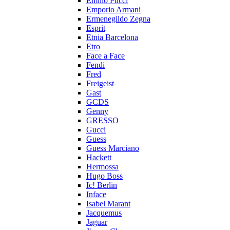
Emilio Pucci
Emporio Armani
Ermenegildo Zegna
Esprit
Etnia Barcelona
Etro
Face a Face
Fendi
Fred
Freigeist
Gast
GCDS
Genny
GRESSO
Gucci
Guess
Guess Marciano
Hackett
Hermossa
Hugo Boss
Ic! Berlin
Inface
Isabel Marant
Jacquemus
Jaguar