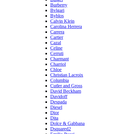
Burberry
Bvlgari
Byblos
Calvin Klein
Carolina Herrera
Carrera
Cartier
Cazal
Celine
Cerruti
Charmant
Charriol
Chloe
Christian Lacroix
Columbia
Cutler and Gross
David Beckham
Davidoff
Despada
Diesel
Dior
Dita
Dolce & Gabbana
Dsquared2