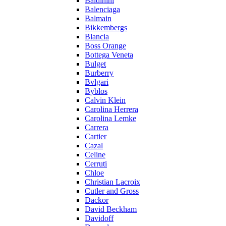
Baldinini
Balenciaga
Balmain
Bikkembergs
Blancia
Boss Orange
Bottega Veneta
Bulget
Burberry
Bvlgari
Byblos
Calvin Klein
Carolina Herrera
Carolina Lemke
Carrera
Cartier
Cazal
Celine
Cerruti
Chloe
Christian Lacroix
Cutler and Gross
Dackor
David Beckham
Davidoff