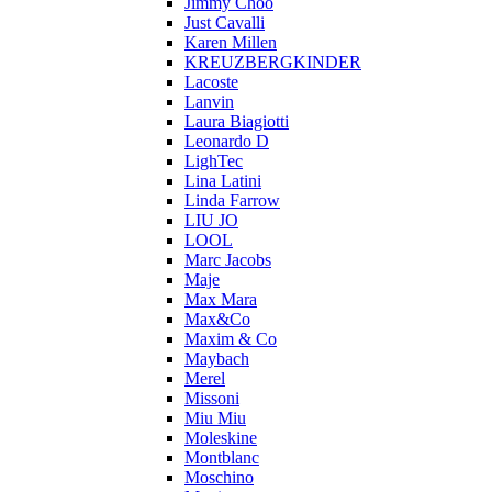
Jimmy Choo
Just Cavalli
Karen Millen
KREUZBERGKINDER
Lacoste
Lanvin
Laura Biagiotti
Leonardo D
LighTec
Lina Latini
Linda Farrow
LIU JO
LOOL
Marc Jacobs
Maje
Max Mara
Max&Co
Maxim & Co
Maybach
Merel
Missoni
Miu Miu
Moleskine
Montblanc
Moschino