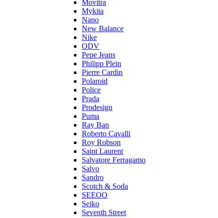
Movitra
Mykita
Nano
New Balance
Nike
ODV
Pepe Jeans
Philipp Plein
Pierre Cardin
Polaroid
Police
Prada
Prodesign
Puma
Ray Ban
Roberto Cavalli
Roy Robson
Saint Laurent
Salvatore Ferragamo
Salvo
Sandro
Scotch & Soda
SEEOO
Seiko
Seventh Street