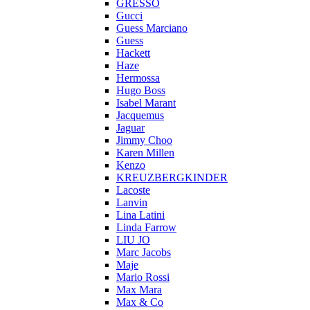
GRESSO
Gucci
Guess Marciano
Guess
Hackett
Haze
Hermossa
Hugo Boss
Isabel Marant
Jacquemus
Jaguar
Jimmy Choo
Karen Millen
Kenzo
KREUZBERGKINDER
Lacoste
Lanvin
Lina Latini
Linda Farrow
LIU JO
Marc Jacobs
Maje
Mario Rossi
Max Mara
Max & Co