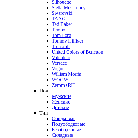
Silhouette
Stella McCartney
Swarovski
TAAG
Ted Baker
Tempo
Tom Ford
Tommy Hilfiger
Trussardi
United Colors of Benetton
Valentino
Versace
Vogue
William Morris
WOOW
Zerorh+RH
Пол
Мужские
Женские
Детские
Тип
Ободковые
Полуободковые
Безободковые
Складные