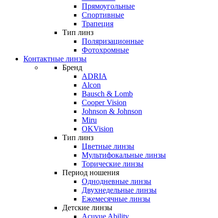
Прямоугольные
Спортивные
Трапеция
Тип линз
Поляризационные
Фотохромные
Контактные линзы
Бренд
ADRIA
Alcon
Bausch & Lomb
Cooper Vision
Johnson & Johnson
Miru
OKVision
Тип линз
Цветные линзы
Мультифокальные линзы
Торические линзы
Период ношения
Однодневные линзы
Двухнедельные линзы
Ежемесячные линзы
Детские линзы
Acuvue Ability