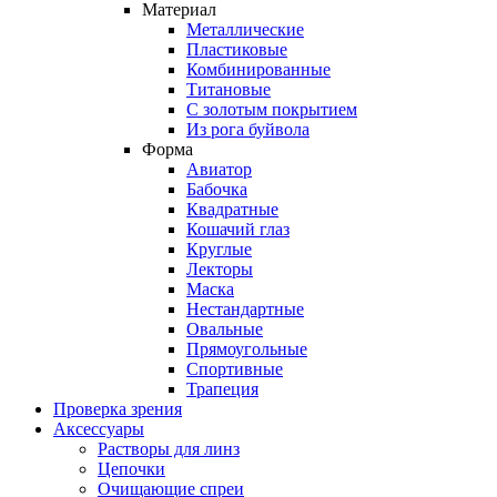
Материал
Металлические
Пластиковые
Комбинированные
Титановые
С золотым покрытием
Из рога буйвола
Форма
Авиатор
Бабочка
Квадратные
Кошачий глаз
Круглые
Лекторы
Маска
Нестандартные
Овальные
Прямоугольные
Спортивные
Трапеция
Проверка зрения
Аксессуары
Растворы для линз
Цепочки
Очищающие спреи