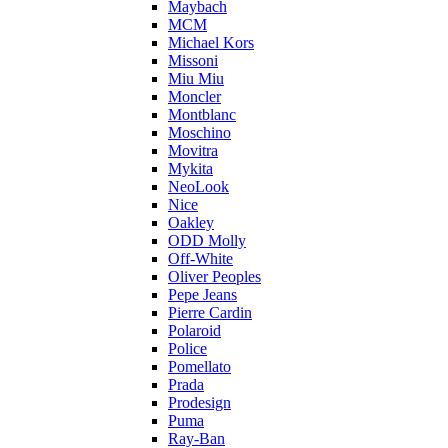
Maybach
MCM
Michael Kors
Missoni
Miu Miu
Moncler
Montblanc
Moschino
Movitra
Mykita
NeoLook
Nice
Oakley
ODD Molly
Off-White
Oliver Peoples
Pepe Jeans
Pierre Cardin
Polaroid
Police
Pomellato
Prada
Prodesign
Puma
Ray-Ban