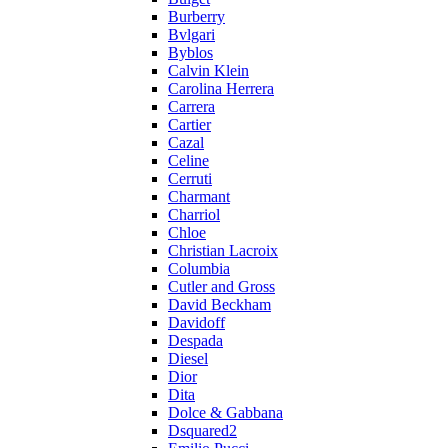
Burberry
Bvlgari
Byblos
Calvin Klein
Carolina Herrera
Carrera
Cartier
Cazal
Celine
Cerruti
Charmant
Charriol
Chloe
Christian Lacroix
Columbia
Cutler and Gross
David Beckham
Davidoff
Despada
Diesel
Dior
Dita
Dolce & Gabbana
Dsquared2