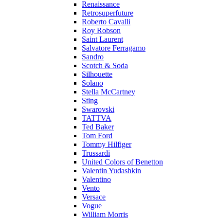
Renaissance
Retrosuperfuture
Roberto Cavalli
Roy Robson
Saint Laurent
Salvatore Ferragamo
Sandro
Scotch & Soda
Silhouette
Solano
Stella McCartney
Sting
Swarovski
TATTVA
Ted Baker
Tom Ford
Tommy Hilfiger
Trussardi
United Colors of Benetton
Valentin Yudashkin
Valentino
Vento
Versace
Vogue
William Morris