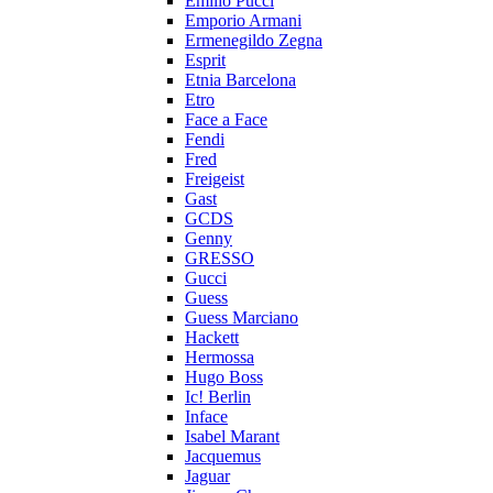
Emilio Pucci
Emporio Armani
Ermenegildo Zegna
Esprit
Etnia Barcelona
Etro
Face a Face
Fendi
Fred
Freigeist
Gast
GCDS
Genny
GRESSO
Gucci
Guess
Guess Marciano
Hackett
Hermossa
Hugo Boss
Ic! Berlin
Inface
Isabel Marant
Jacquemus
Jaguar