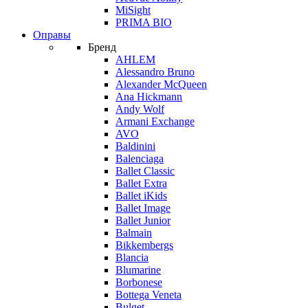
MiSight
PRIMA BIO
Оправы
Бренд
AHLEM
Alessandro Bruno
Alexander McQueen
Ana Hickmann
Andy Wolf
Armani Exchange
AVO
Baldinini
Balenciaga
Ballet Classic
Ballet Extra
Ballet iKids
Ballet Image
Ballet Junior
Balmain
Bikkembergs
Blancia
Blumarine
Borbonese
Bottega Veneta
Bulget