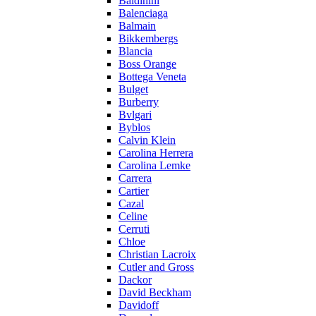
Baldinini
Balenciaga
Balmain
Bikkembergs
Blancia
Boss Orange
Bottega Veneta
Bulget
Burberry
Bvlgari
Byblos
Calvin Klein
Carolina Herrera
Carolina Lemke
Carrera
Cartier
Cazal
Celine
Cerruti
Chloe
Christian Lacroix
Cutler and Gross
Dackor
David Beckham
Davidoff