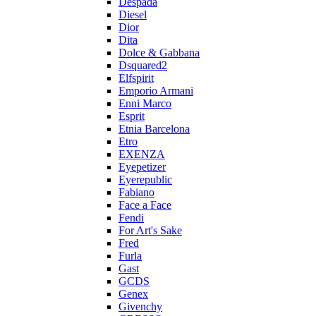
Despada
Diesel
Dior
Dita
Dolce & Gabbana
Dsquared2
Elfspirit
Emporio Armani
Enni Marco
Esprit
Etnia Barcelona
Etro
EXENZA
Eyepetizer
Eyerepublic
Fabiano
Face a Face
Fendi
For Art's Sake
Fred
Furla
Gast
GCDS
Genex
Givenchy