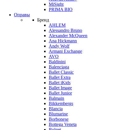
MiSight
PRIMA BIO
Оправы
Бренд
AHLEM
Alessandro Bruno
Alexander McQueen
Ana Hickmann
Andy Wolf
Armani Exchange
AVO
Baldinini
Balenciaga
Ballet Classic
Ballet Extra
Ballet iKids
Ballet Image
Ballet Junior
Balmain
Bikkembergs
Blancia
Blumarine
Borbonese
Bottega Veneta
Bulget