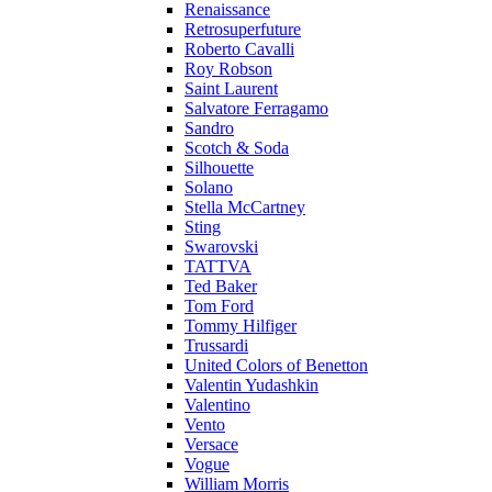
Renaissance
Retrosuperfuture
Roberto Cavalli
Roy Robson
Saint Laurent
Salvatore Ferragamo
Sandro
Scotch & Soda
Silhouette
Solano
Stella McCartney
Sting
Swarovski
TATTVA
Ted Baker
Tom Ford
Tommy Hilfiger
Trussardi
United Colors of Benetton
Valentin Yudashkin
Valentino
Vento
Versace
Vogue
William Morris