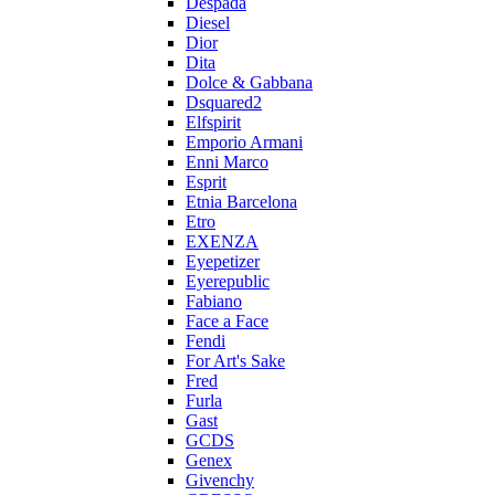
Despada
Diesel
Dior
Dita
Dolce & Gabbana
Dsquared2
Elfspirit
Emporio Armani
Enni Marco
Esprit
Etnia Barcelona
Etro
EXENZA
Eyepetizer
Eyerepublic
Fabiano
Face a Face
Fendi
For Art's Sake
Fred
Furla
Gast
GCDS
Genex
Givenchy