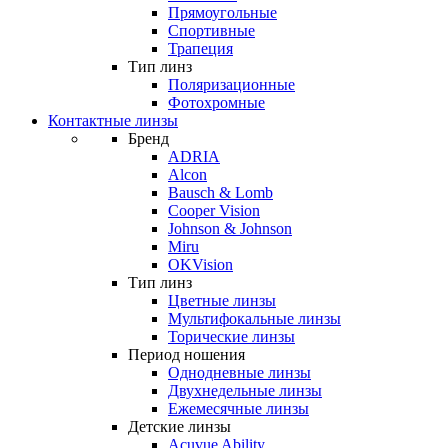
Прямоугольные
Спортивные
Трапеция
Тип линз
Поляризационные
Фотохромные
Контактные линзы
Бренд
ADRIA
Alcon
Bausch & Lomb
Cooper Vision
Johnson & Johnson
Miru
OKVision
Тип линз
Цветные линзы
Мультифокальные линзы
Торические линзы
Период ношения
Однодневные линзы
Двухнедельные линзы
Ежемесячные линзы
Детские линзы
Acuvue Ability