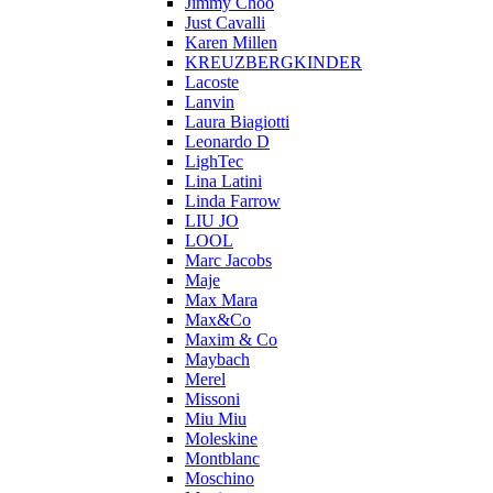
Jimmy Choo
Just Cavalli
Karen Millen
KREUZBERGKINDER
Lacoste
Lanvin
Laura Biagiotti
Leonardo D
LighTec
Lina Latini
Linda Farrow
LIU JO
LOOL
Marc Jacobs
Maje
Max Mara
Max&Co
Maxim & Co
Maybach
Merel
Missoni
Miu Miu
Moleskine
Montblanc
Moschino