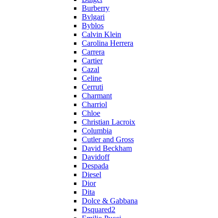
Burberry
Bvlgari
Byblos
Calvin Klein
Carolina Herrera
Carrera
Cartier
Cazal
Celine
Cerruti
Charmant
Charriol
Chloe
Christian Lacroix
Columbia
Cutler and Gross
David Beckham
Davidoff
Despada
Diesel
Dior
Dita
Dolce & Gabbana
Dsquared2