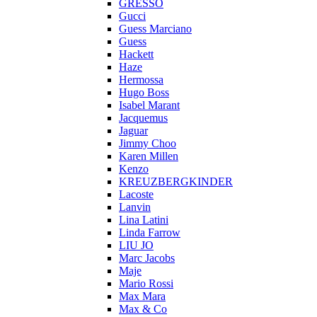
GRESSO
Gucci
Guess Marciano
Guess
Hackett
Haze
Hermossa
Hugo Boss
Isabel Marant
Jacquemus
Jaguar
Jimmy Choo
Karen Millen
Kenzo
KREUZBERGKINDER
Lacoste
Lanvin
Lina Latini
Linda Farrow
LIU JO
Marc Jacobs
Maje
Mario Rossi
Max Mara
Max & Co