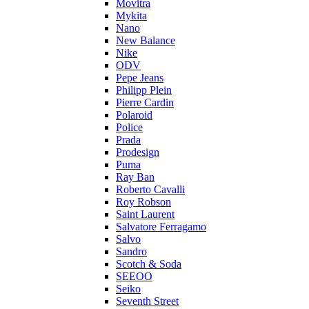
Movitra
Mykita
Nano
New Balance
Nike
ODV
Pepe Jeans
Philipp Plein
Pierre Cardin
Polaroid
Police
Prada
Prodesign
Puma
Ray Ban
Roberto Cavalli
Roy Robson
Saint Laurent
Salvatore Ferragamo
Salvo
Sandro
Scotch & Soda
SEEOO
Seiko
Seventh Street