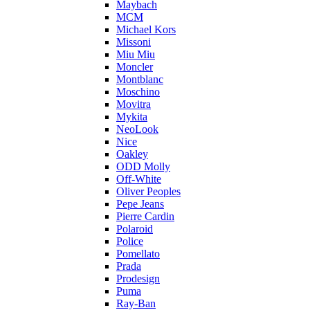
Maybach
MCM
Michael Kors
Missoni
Miu Miu
Moncler
Montblanc
Moschino
Movitra
Mykita
NeoLook
Nice
Oakley
ODD Molly
Off-White
Oliver Peoples
Pepe Jeans
Pierre Cardin
Polaroid
Police
Pomellato
Prada
Prodesign
Puma
Ray-Ban