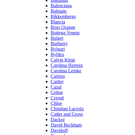
Baldinini
Balenciaga
Balmain
Bikkembergs
Blancia
Boss Orange
Bottega Veneta
Bulget
Burberry
Bvlgari
Byblos
Calvin Klein
Carolina Herrera
Carolina Lemke
Carrera
Cartier
Cazal
Celine
Cerruti
Chloe
Christian Lacroix
Cutler and Gross
Dackor
David Beckham
Davidoff