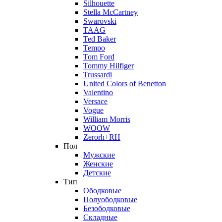
Silhouette
Stella McCartney
Swarovski
TAAG
Ted Baker
Tempo
Tom Ford
Tommy Hilfiger
Trussardi
United Colors of Benetton
Valentino
Versace
Vogue
William Morris
WOOW
Zerorh+RH
Пол
Мужские
Женские
Детские
Тип
Ободковые
Полуободковые
Безободковые
Складные