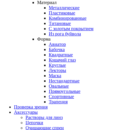
Материал
Металлические
Пластиковые
Комбинированные
Титановые
С золотым покрытием
Из рога буйвола
Форма
Авиатор
Бабочка
Квадратные
Кошачий глаз
Круглые
Лекторы
Маска
Нестандартные
Овальные
Прямоугольные
Спортивные
Трапеция
Проверка зрения
Аксессуары
Растворы для линз
Цепочки
Очищающие спреи