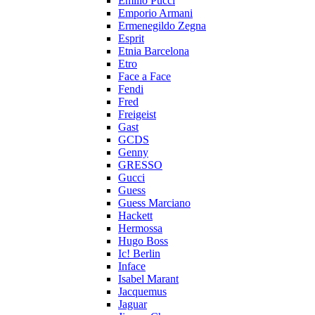
Emilio Pucci
Emporio Armani
Ermenegildo Zegna
Esprit
Etnia Barcelona
Etro
Face a Face
Fendi
Fred
Freigeist
Gast
GCDS
Genny
GRESSO
Gucci
Guess
Guess Marciano
Hackett
Hermossa
Hugo Boss
Ic! Berlin
Inface
Isabel Marant
Jacquemus
Jaguar