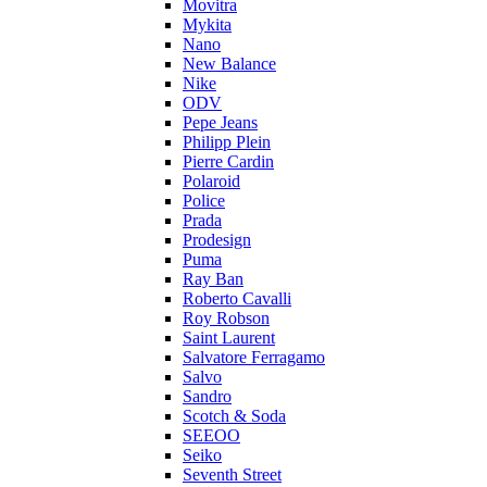
Movitra
Mykita
Nano
New Balance
Nike
ODV
Pepe Jeans
Philipp Plein
Pierre Cardin
Polaroid
Police
Prada
Prodesign
Puma
Ray Ban
Roberto Cavalli
Roy Robson
Saint Laurent
Salvatore Ferragamo
Salvo
Sandro
Scotch & Soda
SEEOO
Seiko
Seventh Street