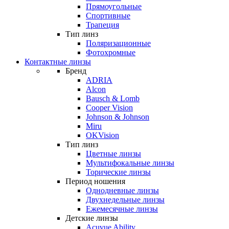
Прямоугольные
Спортивные
Трапеция
Тип линз
Поляризационные
Фотохромные
Контактные линзы
Бренд
ADRIA
Alcon
Bausch & Lomb
Cooper Vision
Johnson & Johnson
Miru
OKVision
Тип линз
Цветные линзы
Мультифокальные линзы
Торические линзы
Период ношения
Однодневные линзы
Двухнедельные линзы
Ежемесячные линзы
Детские линзы
Acuvue Ability