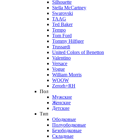
Silhouette
Stella McCartney
Swarovski
TAAG
Ted Baker
Tempo
Tom Ford
Tommy Hilfiger
Trussardi
United Colors of Benetton
Valentino
Versace
Vogue
William Morris
WOOW
Zerorh+RH
Пол
Мужские
Женские
Детские
Тип
Ободковые
Полуободковые
Безободковые
Складные