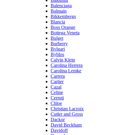
Baldinini
Balenciaga
Balmain
Bikkembergs
Blancia
Boss Orange
Bottega Veneta
Bulget
Burberry
Bvlgari
Byblos
Calvin Klein
Carolina Herrera
Carolina Lemke
Carrera
Cartier
Cazal
Celine
Cerruti
Chloe
Christian Lacroix
Cutler and Gross
Dackor
David Beckham
Davidoff