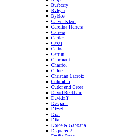
Burberry
Bvlgari
Byblos
Calvin Klein
Carolina Herrera
Carrera
Cartier
Cazal
Celine
Cerruti
Charmant
Charriol
Chloe
Christian Lacroix
Columbia
Cutler and Gross
David Beckham
Davidoff
Despada
Diesel
Dior
Dita
Dolce & Gabbana
Dsquared2