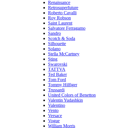
Renaissance
Retrosuperfuture
Roberto Cavalli
Roy Robson
Saint Laurent
Salvatore Ferragamo
Sandro
Scotch & Soda
Silhouette
Solano
Stella McCartney
Sting
Swarovski
TATTVA
Ted Baker
Tom Ford
Tommy Hilfiger
Trussardi
United Colors of Benetton
Valentin Yudashkin
Valentino
Vento
Versace
Vogue
William Morris