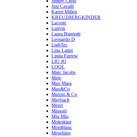
Jimmy Choo
Just Cavalli
Karen Millen
KREUZBERGKINDER
Lacoste
Lanvin
Laura Biagiotti
Leonardo D
LighTec
Lina Latini
Linda Farrow
LIU JO
LOOL
Marc Jacobs
Maje
Max Mara
Max&Co
Maxim & Co
Maybach
Merel
Missoni
Miu Miu
Moleskine
Montblanc
Moschino