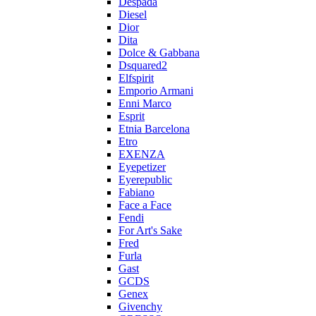
Despada
Diesel
Dior
Dita
Dolce & Gabbana
Dsquared2
Elfspirit
Emporio Armani
Enni Marco
Esprit
Etnia Barcelona
Etro
EXENZA
Eyepetizer
Eyerepublic
Fabiano
Face a Face
Fendi
For Art's Sake
Fred
Furla
Gast
GCDS
Genex
Givenchy