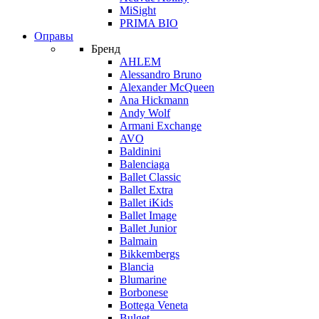
MiSight
PRIMA BIO
Оправы
Бренд
AHLEM
Alessandro Bruno
Alexander McQueen
Ana Hickmann
Andy Wolf
Armani Exchange
AVO
Baldinini
Balenciaga
Ballet Classic
Ballet Extra
Ballet iKids
Ballet Image
Ballet Junior
Balmain
Bikkembergs
Blancia
Blumarine
Borbonese
Bottega Veneta
Bulget