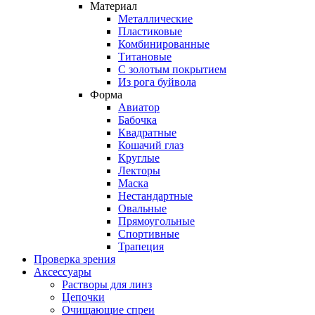
Материал
Металлические
Пластиковые
Комбинированные
Титановые
С золотым покрытием
Из рога буйвола
Форма
Авиатор
Бабочка
Квадратные
Кошачий глаз
Круглые
Лекторы
Маска
Нестандартные
Овальные
Прямоугольные
Спортивные
Трапеция
Проверка зрения
Аксессуары
Растворы для линз
Цепочки
Очищающие спреи