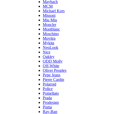
Maybach
MCM
Michael Kors
Missoni
Miu Miu
Moncler
Montblanc
Moschino
Movitra
Mykita
NeoLook
Nice
Oakley
ODD Molly
Off-White
Oliver Peoples
Pepe Jeans
Pierre Cardin
Polaroid
Police
Pomellato
Prada
Prodesign
Puma
Ray-Ban