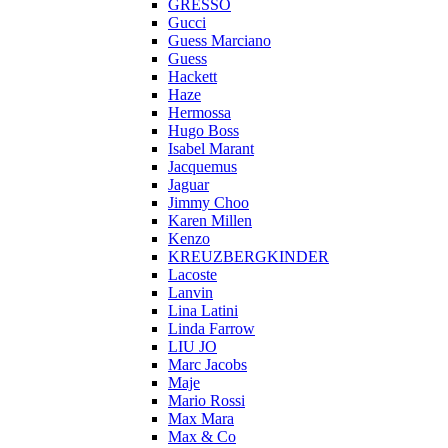
GRESSO
Gucci
Guess Marciano
Guess
Hackett
Haze
Hermossa
Hugo Boss
Isabel Marant
Jacquemus
Jaguar
Jimmy Choo
Karen Millen
Kenzo
KREUZBERGKINDER
Lacoste
Lanvin
Lina Latini
Linda Farrow
LIU JO
Marc Jacobs
Maje
Mario Rossi
Max Mara
Max & Co