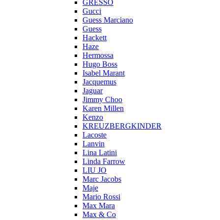
GRESSO
Gucci
Guess Marciano
Guess
Hackett
Haze
Hermossa
Hugo Boss
Isabel Marant
Jacquemus
Jaguar
Jimmy Choo
Karen Millen
Kenzo
KREUZBERGKINDER
Lacoste
Lanvin
Lina Latini
Linda Farrow
LIU JO
Marc Jacobs
Maje
Mario Rossi
Max Mara
Max & Co