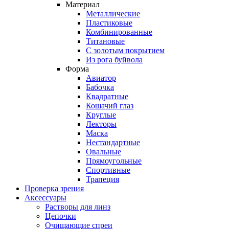
Материал
Металлические
Пластиковые
Комбинированные
Титановые
С золотым покрытием
Из рога буйвола
Форма
Авиатор
Бабочка
Квадратные
Кошачий глаз
Круглые
Лекторы
Маска
Нестандартные
Овальные
Прямоугольные
Спортивные
Трапеция
Проверка зрения
Аксессуары
Растворы для линз
Цепочки
Очищающие спреи