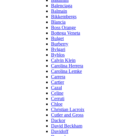
Baldinini
Balenciaga
Balmain
Bikkembergs
Blancia
Boss Orange
Bottega Veneta
Bulget
Burberry
Bvlgari
Byblos
Calvin Klein
Carolina Herrera
Carolina Lemke
Carrera
Cartier
Cazal
Celine
Cerruti
Chloe
Christian Lacroix
Cutler and Gross
Dackor
David Beckham
Davidoff