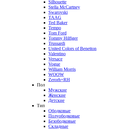
Silhouette
Stella McCartney
Swarovski
TAAG
Ted Baker
Tempo
Tom Ford
Tommy Hilfiger
Trussardi
United Colors of Benetton
Valentino
Versace
Vogue
William Morris
WOOW
Zerorh+RH
Пол
Мужские
Женские
Детские
Тип
Ободковые
Полуободковые
Безободковые
Складные