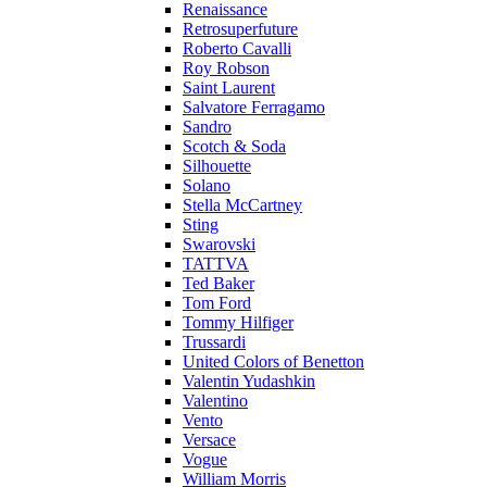
Renaissance
Retrosuperfuture
Roberto Cavalli
Roy Robson
Saint Laurent
Salvatore Ferragamo
Sandro
Scotch & Soda
Silhouette
Solano
Stella McCartney
Sting
Swarovski
TATTVA
Ted Baker
Tom Ford
Tommy Hilfiger
Trussardi
United Colors of Benetton
Valentin Yudashkin
Valentino
Vento
Versace
Vogue
William Morris