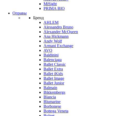
MiSight
PRIMA BIO
Оправы
Бренд
AHLEM
Alessandro Bruno
Alexander McQueen
Ana Hickmann
Andy Wolf
Armani Exchange
AVO
Baldinini
Balenciaga
Ballet Classic
Ballet Extra
Ballet iKids
Ballet Image
Ballet Junior
Balmain
Bikkembergs
Blancia
Blumarine
Borbonese
Bottega Veneta
Bulget