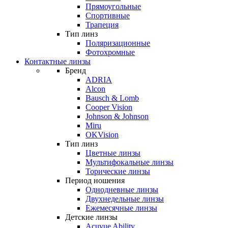
Прямоугольные
Спортивные
Трапеция
Тип линз
Поляризационные
Фотохромные
Контактные линзы
Бренд
ADRIA
Alcon
Bausch & Lomb
Cooper Vision
Johnson & Johnson
Miru
OKVision
Тип линз
Цветные линзы
Мультифокальные линзы
Торические линзы
Период ношения
Однодневные линзы
Двухнедельные линзы
Ежемесячные линзы
Детские линзы
Acuvue Ability