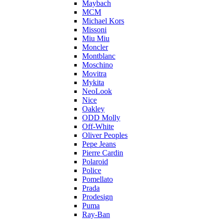
Maybach
MCM
Michael Kors
Missoni
Miu Miu
Moncler
Montblanc
Moschino
Movitra
Mykita
NeoLook
Nice
Oakley
ODD Molly
Off-White
Oliver Peoples
Pepe Jeans
Pierre Cardin
Polaroid
Police
Pomellato
Prada
Prodesign
Puma
Ray-Ban