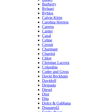
Burberry
Bvlgari
Byblos
Calvin Klein
Carolina Herrera
Carrera
Cartier
Cazal
Celine
Cerruti
Charmant
Charriol
Chloe
Christian Lacroix
Columbia
Cutler and Gross
David Beckham
Davidoff
Despada
Diesel
Dior
Dita
Dolce & Gabbana
Dsquared2