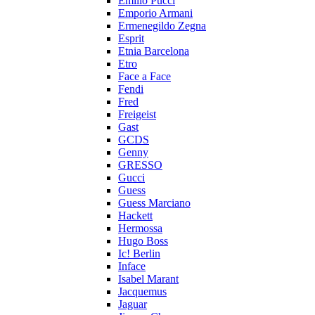
Emilio Pucci
Emporio Armani
Ermenegildo Zegna
Esprit
Etnia Barcelona
Etro
Face a Face
Fendi
Fred
Freigeist
Gast
GCDS
Genny
GRESSO
Gucci
Guess
Guess Marciano
Hackett
Hermossa
Hugo Boss
Ic! Berlin
Inface
Isabel Marant
Jacquemus
Jaguar