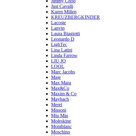
Jimmy Choo
Just Cavalli
Karen Millen
KREUZBERGKINDER
Lacoste
Lanvin
Laura Biagiotti
Leonardo D
LighTec
Lina Latini
Linda Farrow
LIU JO
LOOL
Marc Jacobs
Maje
Max Mara
Max&Co
Maxim & Co
Maybach
Merel
Missoni
Miu Miu
Moleskine
Montblanc
Moschino