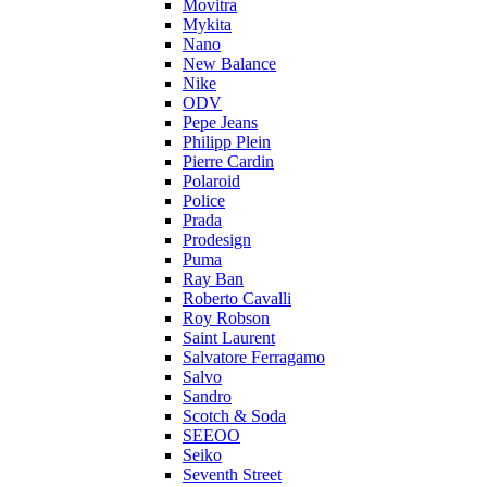
Movitra
Mykita
Nano
New Balance
Nike
ODV
Pepe Jeans
Philipp Plein
Pierre Cardin
Polaroid
Police
Prada
Prodesign
Puma
Ray Ban
Roberto Cavalli
Roy Robson
Saint Laurent
Salvatore Ferragamo
Salvo
Sandro
Scotch & Soda
SEEOO
Seiko
Seventh Street