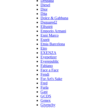
Despada
Diesel
Dior
Dita
Dolce & Gabbana
Dsquared2
Elfspirit
Emporio Armani
Enni Marco
Esprit
Etnia Barcelona
Etro
EXENZA
Eyepetizer
Eyerepublic
Fabiano
Face a Face
Fendi
For Art's Sake
Fred
Furla
Gast
GCDS
Genex
Givenchy