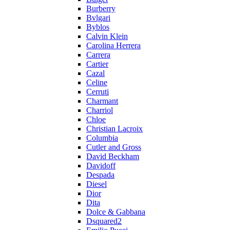
Burberry
Bvlgari
Byblos
Calvin Klein
Carolina Herrera
Carrera
Cartier
Cazal
Celine
Cerruti
Charmant
Charriol
Chloe
Christian Lacroix
Columbia
Cutler and Gross
David Beckham
Davidoff
Despada
Diesel
Dior
Dita
Dolce & Gabbana
Dsquared2