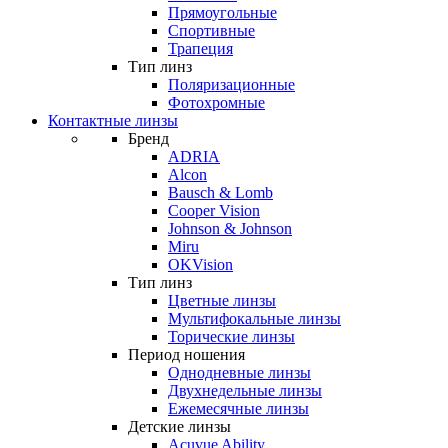
Прямоугольные
Спортивные
Трапеция
Тип линз
Поляризационные
Фотохромные
Контактные линзы
Бренд
ADRIA
Alcon
Bausch & Lomb
Cooper Vision
Johnson & Johnson
Miru
OKVision
Тип линз
Цветные линзы
Мультифокальные линзы
Торические линзы
Период ношения
Однодневные линзы
Двухнедельные линзы
Ежемесячные линзы
Детские линзы
Acuvue Ability