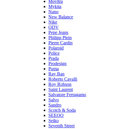
Movitra
Mykita
Nano
New Balance
Nike
ODV
Pepe Jeans
Philipp Plein
Pierre Cardin
Polaroid
Police
Prada
Prodesign
Puma
Ray Ban
Roberto Cavalli
Roy Robson
Saint Laurent
Salvatore Ferragamo
Salvo
Sandro
Scotch & Soda
SEEOO
Seiko
Seventh Street