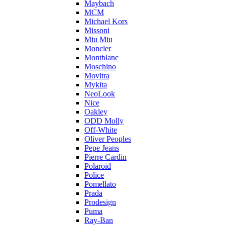
Maybach
MCM
Michael Kors
Missoni
Miu Miu
Moncler
Montblanc
Moschino
Movitra
Mykita
NeoLook
Nice
Oakley
ODD Molly
Off-White
Oliver Peoples
Pepe Jeans
Pierre Cardin
Polaroid
Police
Pomellato
Prada
Prodesign
Puma
Ray-Ban