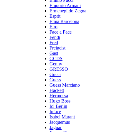
Emilio Pucci
Emporio Armani
Ermenegildo Zegna
Esprit
Etnia Barcelona
Etro
Face a Face
Fendi
Fred
Freigeist
Gast
GCDS
Genny
GRESSO
Gucci
Guess
Guess Marciano
Hackett
Hermossa
Hugo Boss
Ic! Berlin
Inface
Isabel Marant
Jacquemus
Jaguar