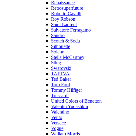
Renaissance
Retrosuperfuture
Roberto Cavalli
Roy Robson
Saint Laurent
Salvatore Ferragamo
Sandro
Scotch & Soda
Silhouette
Solano
Stella McCartney
Sting
Swarovski
TATTVA
Ted Baker
Tom Ford
Tommy Hilfiger
Trussardi
United Colors of Benetton
Valentin Yudashkin
Valentino
Vento
Versace
Vogue
William Morris