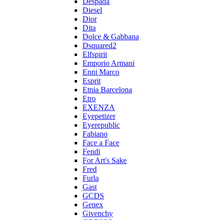
Despada
Diesel
Dior
Dita
Dolce & Gabbana
Dsquared2
Elfspirit
Emporio Armani
Enni Marco
Esprit
Etnia Barcelona
Etro
EXENZA
Eyepetizer
Eyerepublic
Fabiano
Face a Face
Fendi
For Art's Sake
Fred
Furla
Gast
GCDS
Genex
Givenchy