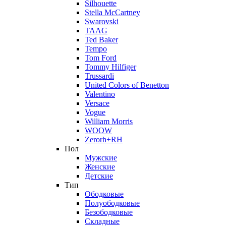
Silhouette
Stella McCartney
Swarovski
TAAG
Ted Baker
Tempo
Tom Ford
Tommy Hilfiger
Trussardi
United Colors of Benetton
Valentino
Versace
Vogue
William Morris
WOOW
Zerorh+RH
Пол
Мужские
Женские
Детские
Тип
Ободковые
Полуободковые
Безободковые
Складные