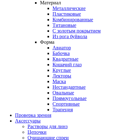
Материал
Металлические
Пластиковые
Комбинированные
Титановые
С золотым покрытием
Из рога буйвола
Форма
Авиатор
Бабочка
Квадратные
Кошачий глаз
Круглые
Лекторы
Маска
Нестандартные
Овальные
Прямоугольные
Спортивные
Трапеция
Проверка зрения
Аксессуары
Растворы для линз
Цепочки
Очищающие спреи