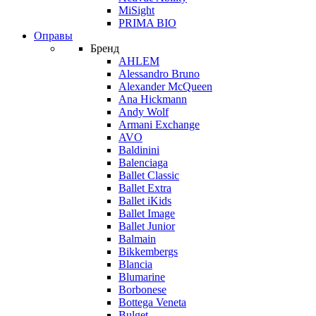
MiSight
PRIMA BIO
Оправы
Бренд
AHLEM
Alessandro Bruno
Alexander McQueen
Ana Hickmann
Andy Wolf
Armani Exchange
AVO
Baldinini
Balenciaga
Ballet Classic
Ballet Extra
Ballet iKids
Ballet Image
Ballet Junior
Balmain
Bikkembergs
Blancia
Blumarine
Borbonese
Bottega Veneta
Bulget