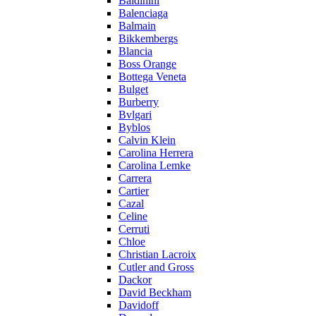
Baldinini
Balenciaga
Balmain
Bikkembergs
Blancia
Boss Orange
Bottega Veneta
Bulget
Burberry
Bvlgari
Byblos
Calvin Klein
Carolina Herrera
Carolina Lemke
Carrera
Cartier
Cazal
Celine
Cerruti
Chloe
Christian Lacroix
Cutler and Gross
Dackor
David Beckham
Davidoff