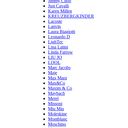
Jimmy Choo
Just Cavalli
Karen Millen
KREUZBERGKINDER
Lacoste
Lanvin
Laura Biagiotti
Leonardo D
LighTec
Lina Latini
Linda Farrow
LIU JO
LOOL
Marc Jacobs
Maje
Max Mara
Max&Co
Maxim & Co
Maybach
Merel
Missoni
Miu Miu
Moleskine
Montblanc
Moschino