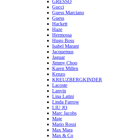
GRESSO
Gucci
Guess Marciano
Guess
Hackett
Haze
Hermossa
Hugo Boss
Isabel Marant
Jacquemus
Jaguar
Jimmy Choo
Karen Millen
Kenzo
KREUZBERGKINDER
Lacoste
Lanvin
Lina Latini
Linda Farrow
LIU JO
Marc Jacobs
Maje
Mario Rossi
Max Mara
Max & Co