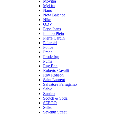
Movitra
Mykita
Nano
New Balance
Nike
ODV
Pepe Jeans
Philipp Plein
Pierre Cardin
Polaroid
Police
Prada
Prodesign
Puma
Ray Ban
Roberto Cavalli
Roy Robson
Saint Laurent
Salvatore Ferragamo
Salvo
Sandro
Scotch & Soda
SEEOO
Seiko
Seventh Street