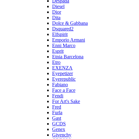
Despada
Diesel
Dior
Dita
Dolce & Gabbana
Dsquared2
Elfspirit
Emporio Armani
Enni Marco
Esprit
Etnia Barcelona
Etro
EXENZA
Eyepetizer
Eyerepublic
Fabiano
Face a Face
Fendi
For Art's Sake
Fred
Furla
Gast
GCDS
Genex
Givenchy