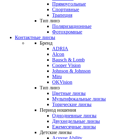
Прямоугольные
Спортивные
Трапеция
Тип линз
Поляризационные
Фотохромные
Контактные линзы
Бренд
ADRIA
Alcon
Bausch & Lomb
Cooper Vision
Johnson & Johnson
Miru
OKVision
Тип линз
Цветные линзы
Мультифокальные линзы
Торические линзы
Период ношения
Однодневные линзы
Двухнедельные линзы
Ежемесячные линзы
Детские линзы
Acuvue Ability