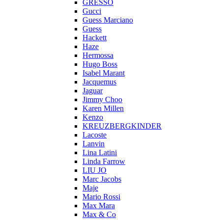
GRESSO
Gucci
Guess Marciano
Guess
Hackett
Haze
Hermossa
Hugo Boss
Isabel Marant
Jacquemus
Jaguar
Jimmy Choo
Karen Millen
Kenzo
KREUZBERGKINDER
Lacoste
Lanvin
Lina Latini
Linda Farrow
LIU JO
Marc Jacobs
Maje
Mario Rossi
Max Mara
Max & Co