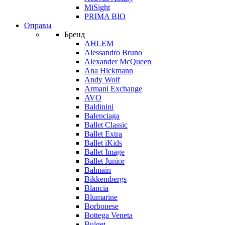
MiSight
PRIMA BIO
Оправы
Бренд
AHLEM
Alessandro Bruno
Alexander McQueen
Ana Hickmann
Andy Wolf
Armani Exchange
AVO
Baldinini
Balenciaga
Ballet Classic
Ballet Extra
Ballet iKids
Ballet Image
Ballet Junior
Balmain
Bikkembergs
Blancia
Blumarine
Borbonese
Bottega Veneta
Bulget