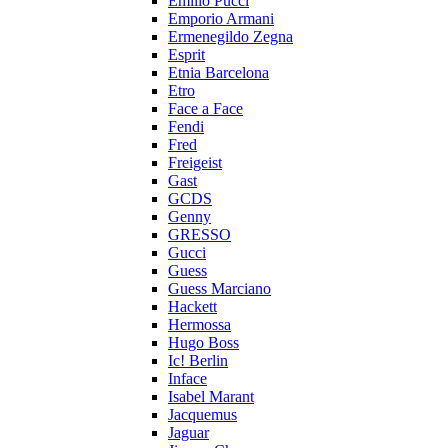
Emilio Pucci
Emporio Armani
Ermenegildo Zegna
Esprit
Etnia Barcelona
Etro
Face a Face
Fendi
Fred
Freigeist
Gast
GCDS
Genny
GRESSO
Gucci
Guess
Guess Marciano
Hackett
Hermossa
Hugo Boss
Ic! Berlin
Inface
Isabel Marant
Jacquemus
Jaguar