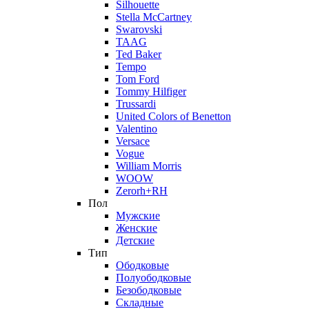
Silhouette
Stella McCartney
Swarovski
TAAG
Ted Baker
Tempo
Tom Ford
Tommy Hilfiger
Trussardi
United Colors of Benetton
Valentino
Versace
Vogue
William Morris
WOOW
Zerorh+RH
Пол
Мужские
Женские
Детские
Тип
Ободковые
Полуободковые
Безободковые
Складные