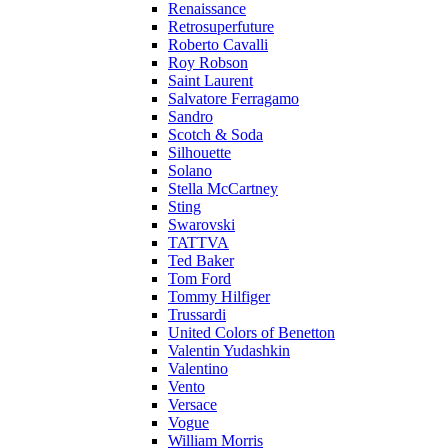
Renaissance
Retrosuperfuture
Roberto Cavalli
Roy Robson
Saint Laurent
Salvatore Ferragamo
Sandro
Scotch & Soda
Silhouette
Solano
Stella McCartney
Sting
Swarovski
TATTVA
Ted Baker
Tom Ford
Tommy Hilfiger
Trussardi
United Colors of Benetton
Valentin Yudashkin
Valentino
Vento
Versace
Vogue
William Morris