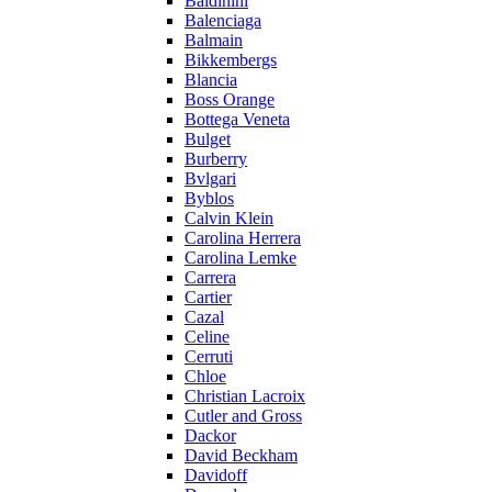
Baldinini
Balenciaga
Balmain
Bikkembergs
Blancia
Boss Orange
Bottega Veneta
Bulget
Burberry
Bvlgari
Byblos
Calvin Klein
Carolina Herrera
Carolina Lemke
Carrera
Cartier
Cazal
Celine
Cerruti
Chloe
Christian Lacroix
Cutler and Gross
Dackor
David Beckham
Davidoff