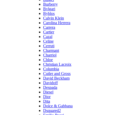
Burberry
Bvlgari
Byblos
Calvin Klein
Carolina Herrera
Carrera
Cartier
Cazal
Celine
Cerruti
Charmant
Charriol
Chloe
Christian Lacroix
Columbia
Cutler and Gross
David Beckham
Davidoff
Despada
Diesel
Dior
Dita
Dolce & Gabbana
Dsquared2