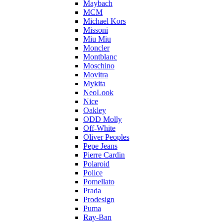
Maybach
MCM
Michael Kors
Missoni
Miu Miu
Moncler
Montblanc
Moschino
Movitra
Mykita
NeoLook
Nice
Oakley
ODD Molly
Off-White
Oliver Peoples
Pepe Jeans
Pierre Cardin
Polaroid
Police
Pomellato
Prada
Prodesign
Puma
Ray-Ban