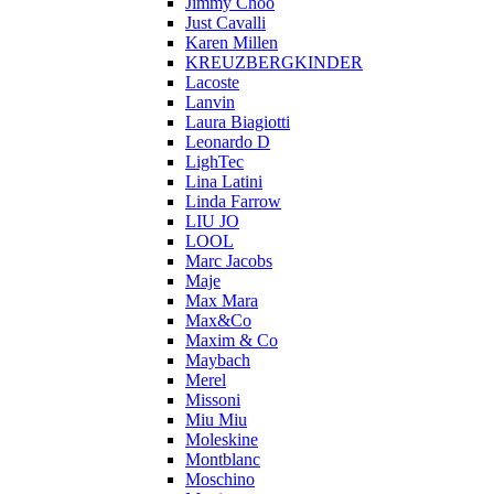
Jimmy Choo
Just Cavalli
Karen Millen
KREUZBERGKINDER
Lacoste
Lanvin
Laura Biagiotti
Leonardo D
LighTec
Lina Latini
Linda Farrow
LIU JO
LOOL
Marc Jacobs
Maje
Max Mara
Max&Co
Maxim & Co
Maybach
Merel
Missoni
Miu Miu
Moleskine
Montblanc
Moschino