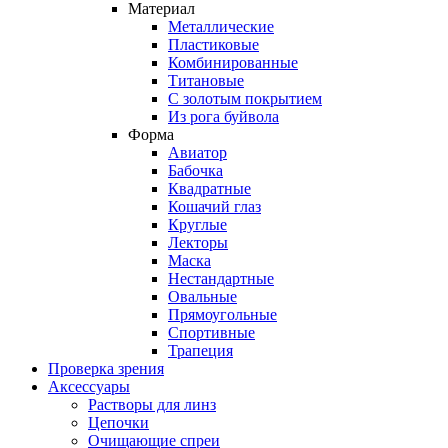
Материал
Металлические
Пластиковые
Комбинированные
Титановые
С золотым покрытием
Из рога буйвола
Форма
Авиатор
Бабочка
Квадратные
Кошачий глаз
Круглые
Лекторы
Маска
Нестандартные
Овальные
Прямоугольные
Спортивные
Трапеция
Проверка зрения
Аксессуары
Растворы для линз
Цепочки
Очищающие спреи