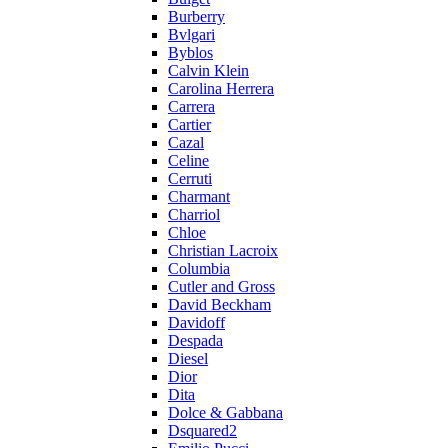
Burberry
Bvlgari
Byblos
Calvin Klein
Carolina Herrera
Carrera
Cartier
Cazal
Celine
Cerruti
Charmant
Charriol
Chloe
Christian Lacroix
Columbia
Cutler and Gross
David Beckham
Davidoff
Despada
Diesel
Dior
Dita
Dolce & Gabbana
Dsquared2