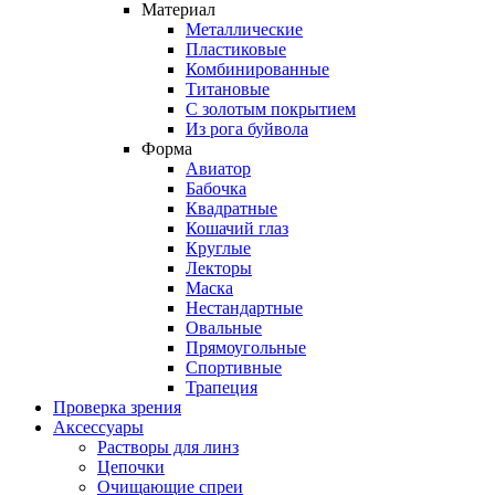
Материал
Металлические
Пластиковые
Комбинированные
Титановые
С золотым покрытием
Из рога буйвола
Форма
Авиатор
Бабочка
Квадратные
Кошачий глаз
Круглые
Лекторы
Маска
Нестандартные
Овальные
Прямоугольные
Спортивные
Трапеция
Проверка зрения
Аксессуары
Растворы для линз
Цепочки
Очищающие спреи