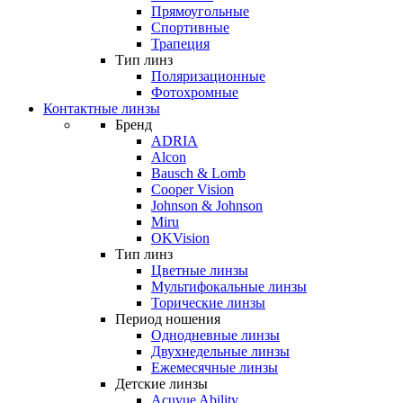
Прямоугольные
Спортивные
Трапеция
Тип линз
Поляризационные
Фотохромные
Контактные линзы
Бренд
ADRIA
Alcon
Bausch & Lomb
Cooper Vision
Johnson & Johnson
Miru
OKVision
Тип линз
Цветные линзы
Мультифокальные линзы
Торические линзы
Период ношения
Однодневные линзы
Двухнедельные линзы
Ежемесячные линзы
Детские линзы
Acuvue Ability