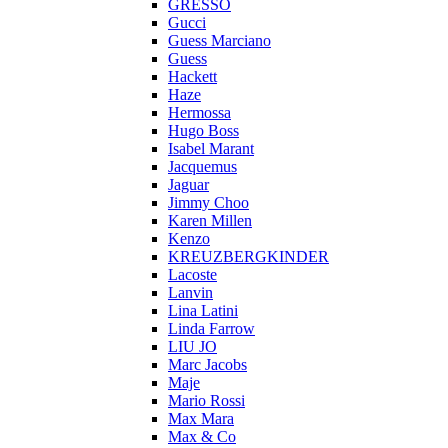
GRESSO
Gucci
Guess Marciano
Guess
Hackett
Haze
Hermossa
Hugo Boss
Isabel Marant
Jacquemus
Jaguar
Jimmy Choo
Karen Millen
Kenzo
KREUZBERGKINDER
Lacoste
Lanvin
Lina Latini
Linda Farrow
LIU JO
Marc Jacobs
Maje
Mario Rossi
Max Mara
Max & Co