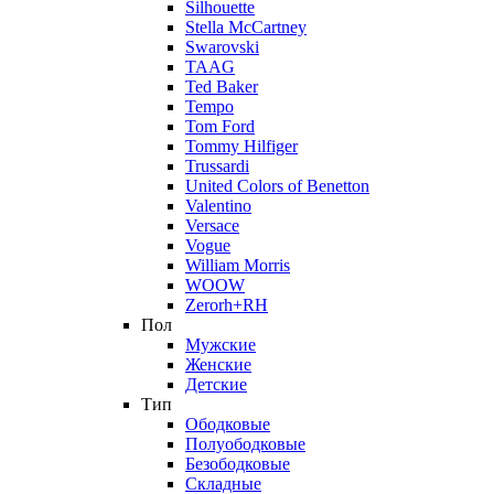
Silhouette
Stella McCartney
Swarovski
TAAG
Ted Baker
Tempo
Tom Ford
Tommy Hilfiger
Trussardi
United Colors of Benetton
Valentino
Versace
Vogue
William Morris
WOOW
Zerorh+RH
Пол
Мужские
Женские
Детские
Тип
Ободковые
Полуободковые
Безободковые
Складные