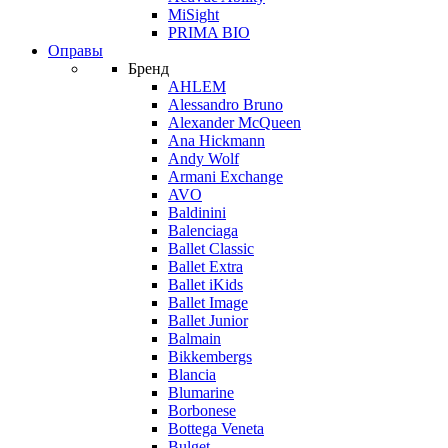
MiSight
PRIMA BIO
Оправы
Бренд
AHLEM
Alessandro Bruno
Alexander McQueen
Ana Hickmann
Andy Wolf
Armani Exchange
AVO
Baldinini
Balenciaga
Ballet Classic
Ballet Extra
Ballet iKids
Ballet Image
Ballet Junior
Balmain
Bikkembergs
Blancia
Blumarine
Borbonese
Bottega Veneta
Bulget