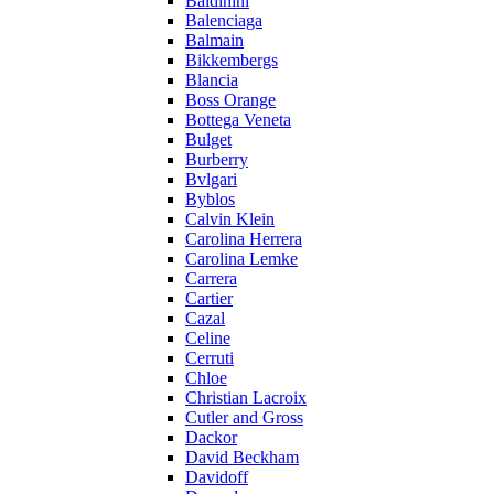
Baldinini
Balenciaga
Balmain
Bikkembergs
Blancia
Boss Orange
Bottega Veneta
Bulget
Burberry
Bvlgari
Byblos
Calvin Klein
Carolina Herrera
Carolina Lemke
Carrera
Cartier
Cazal
Celine
Cerruti
Chloe
Christian Lacroix
Cutler and Gross
Dackor
David Beckham
Davidoff