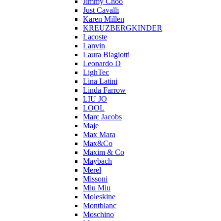
Jimmy Choo
Just Cavalli
Karen Millen
KREUZBERGKINDER
Lacoste
Lanvin
Laura Biagiotti
Leonardo D
LighTec
Lina Latini
Linda Farrow
LIU JO
LOOL
Marc Jacobs
Maje
Max Mara
Max&Co
Maxim & Co
Maybach
Merel
Missoni
Miu Miu
Moleskine
Montblanc
Moschino