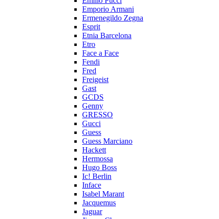
Emilio Pucci
Emporio Armani
Ermenegildo Zegna
Esprit
Etnia Barcelona
Etro
Face a Face
Fendi
Fred
Freigeist
Gast
GCDS
Genny
GRESSO
Gucci
Guess
Guess Marciano
Hackett
Hermossa
Hugo Boss
Ic! Berlin
Inface
Isabel Marant
Jacquemus
Jaguar