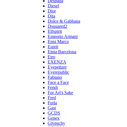
Despada
Diesel
Dior
Dita
Dolce & Gabbana
Dsquared2
Elfspirit
Emporio Armani
Enni Marco
Esprit
Etnia Barcelona
Etro
EXENZA
Eyepetizer
Eyerepublic
Fabiano
Face a Face
Fendi
For Art's Sake
Fred
Furla
Gast
GCDS
Genex
Givenchy