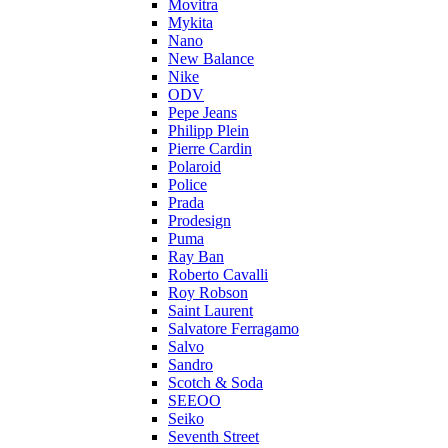
Movitra
Mykita
Nano
New Balance
Nike
ODV
Pepe Jeans
Philipp Plein
Pierre Cardin
Polaroid
Police
Prada
Prodesign
Puma
Ray Ban
Roberto Cavalli
Roy Robson
Saint Laurent
Salvatore Ferragamo
Salvo
Sandro
Scotch & Soda
SEEOO
Seiko
Seventh Street