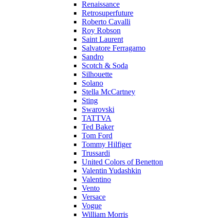
Renaissance
Retrosuperfuture
Roberto Cavalli
Roy Robson
Saint Laurent
Salvatore Ferragamo
Sandro
Scotch & Soda
Silhouette
Solano
Stella McCartney
Sting
Swarovski
TATTVA
Ted Baker
Tom Ford
Tommy Hilfiger
Trussardi
United Colors of Benetton
Valentin Yudashkin
Valentino
Vento
Versace
Vogue
William Morris