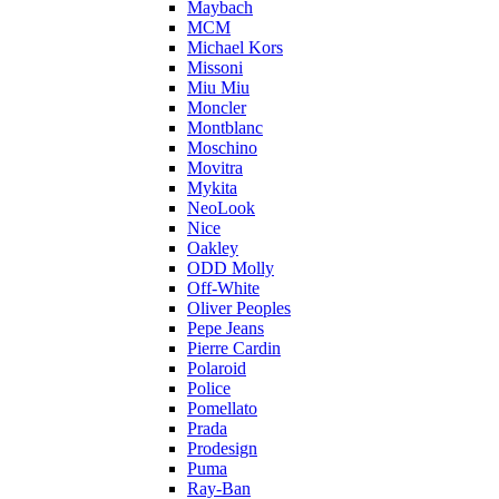
Maybach
MCM
Michael Kors
Missoni
Miu Miu
Moncler
Montblanc
Moschino
Movitra
Mykita
NeoLook
Nice
Oakley
ODD Molly
Off-White
Oliver Peoples
Pepe Jeans
Pierre Cardin
Polaroid
Police
Pomellato
Prada
Prodesign
Puma
Ray-Ban