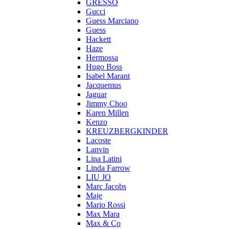
GRESSO
Gucci
Guess Marciano
Guess
Hackett
Haze
Hermossa
Hugo Boss
Isabel Marant
Jacquemus
Jaguar
Jimmy Choo
Karen Millen
Kenzo
KREUZBERGKINDER
Lacoste
Lanvin
Lina Latini
Linda Farrow
LIU JO
Marc Jacobs
Maje
Mario Rossi
Max Mara
Max & Co