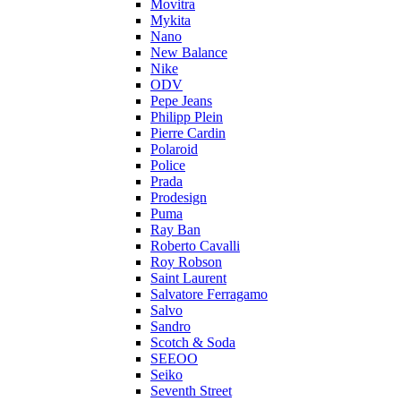
Movitra
Mykita
Nano
New Balance
Nike
ODV
Pepe Jeans
Philipp Plein
Pierre Cardin
Polaroid
Police
Prada
Prodesign
Puma
Ray Ban
Roberto Cavalli
Roy Robson
Saint Laurent
Salvatore Ferragamo
Salvo
Sandro
Scotch & Soda
SEEOO
Seiko
Seventh Street