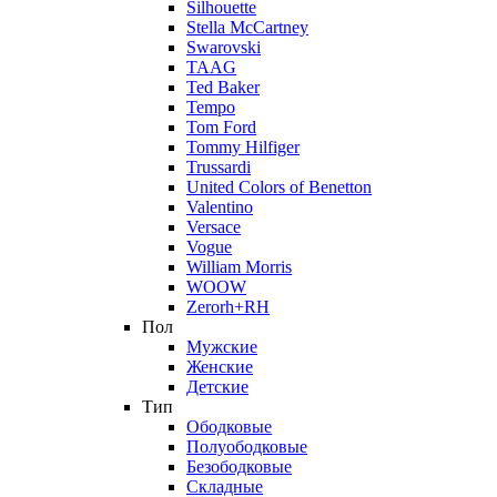
Silhouette
Stella McCartney
Swarovski
TAAG
Ted Baker
Tempo
Tom Ford
Tommy Hilfiger
Trussardi
United Colors of Benetton
Valentino
Versace
Vogue
William Morris
WOOW
Zerorh+RH
Пол
Мужские
Женские
Детские
Тип
Ободковые
Полуободковые
Безободковые
Складные