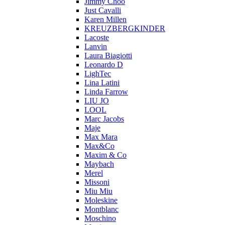
Jimmy Choo
Just Cavalli
Karen Millen
KREUZBERGKINDER
Lacoste
Lanvin
Laura Biagiotti
Leonardo D
LighTec
Lina Latini
Linda Farrow
LIU JO
LOOL
Marc Jacobs
Maje
Max Mara
Max&Co
Maxim & Co
Maybach
Merel
Missoni
Miu Miu
Moleskine
Montblanc
Moschino