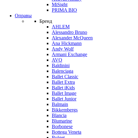
MiSight
PRIMA BIO
Оправы
Бренд
AHLEM
Alessandro Bruno
Alexander McQueen
Ana Hickmann
Andy Wolf
Armani Exchange
AVO
Baldinini
Balenciaga
Ballet Classic
Ballet Extra
Ballet iKids
Ballet Image
Ballet Junior
Balmain
Bikkembergs
Blancia
Blumarine
Borbonese
Bottega Veneta
Bulget