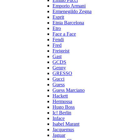
Emilio Pucci
Emporio Armani
Ermenegildo Zegna
Esprit
Etnia Barcelona
Etro
Face a Face
Fendi
Fred
Freigeist
Gast
GCDS
Genny
GRESSO
Gucci
Guess
Guess Marciano
Hackett
Hermossa
Hugo Boss
Ic! Berlin
Inface
Isabel Marant
Jacquemus
Jaguar