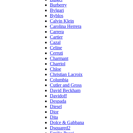
Burberry
Bvlgari
Byblos
Calvin Klein
Carolina Herrera
Carrera
Cartier
Cazal
Celine
Cerruti
Charmant
Charriol
Chloe
Christian Lacroix
Columbia
Cutler and Gross
David Beckham
Davidoff
Despada
Diesel
Dior
Dita
Dolce & Gabbana
Dsquared2