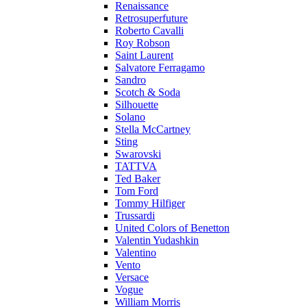
Renaissance
Retrosuperfuture
Roberto Cavalli
Roy Robson
Saint Laurent
Salvatore Ferragamo
Sandro
Scotch & Soda
Silhouette
Solano
Stella McCartney
Sting
Swarovski
TATTVA
Ted Baker
Tom Ford
Tommy Hilfiger
Trussardi
United Colors of Benetton
Valentin Yudashkin
Valentino
Vento
Versace
Vogue
William Morris