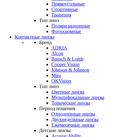
Прямоугольные
Спортивные
Трапеция
Тип линз
Поляризационные
Фотохромные
Контактные линзы
Бренд
ADRIA
Alcon
Bausch & Lomb
Cooper Vision
Johnson & Johnson
Miru
OKVision
Тип линз
Цветные линзы
Мультифокальные линзы
Торические линзы
Период ношения
Однодневные линзы
Двухнедельные линзы
Ежемесячные линзы
Детские линзы
Acuvue Ability