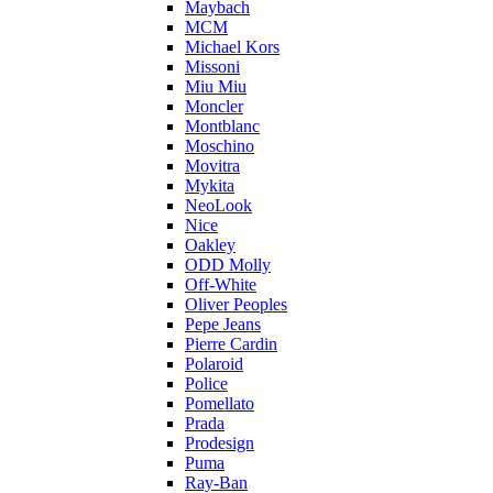
Maybach
MCM
Michael Kors
Missoni
Miu Miu
Moncler
Montblanc
Moschino
Movitra
Mykita
NeoLook
Nice
Oakley
ODD Molly
Off-White
Oliver Peoples
Pepe Jeans
Pierre Cardin
Polaroid
Police
Pomellato
Prada
Prodesign
Puma
Ray-Ban