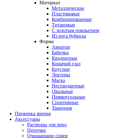
Материал
Металлические
Пластиковые
Комбинированные
Титановые
С золотым покрытием
Из рога буйвола
Форма
Авиатор
Бабочка
Квадратные
Кошачий глаз
Круглые
Лекторы
Маска
Нестандартные
Овальные
Прямоугольные
Спортивные
Трапеция
Проверка зрения
Аксессуары
Растворы для линз
Цепочки
Очищающие спреи