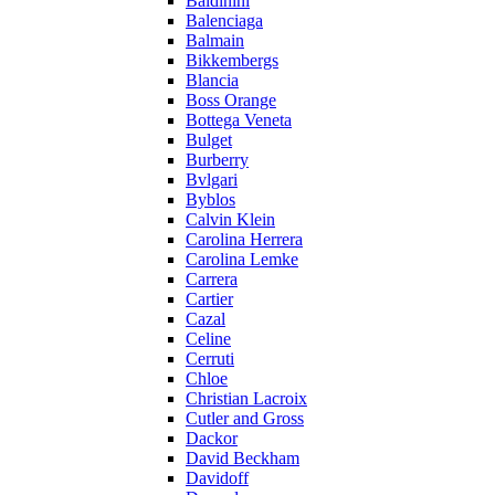
Baldinini
Balenciaga
Balmain
Bikkembergs
Blancia
Boss Orange
Bottega Veneta
Bulget
Burberry
Bvlgari
Byblos
Calvin Klein
Carolina Herrera
Carolina Lemke
Carrera
Cartier
Cazal
Celine
Cerruti
Chloe
Christian Lacroix
Cutler and Gross
Dackor
David Beckham
Davidoff