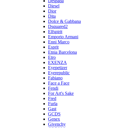
Despada
Diesel
Dior
Dita
Dolce & Gabbana
Dsquared2
Elfspirit
Emporio Armani
Enni Marco
Esprit
Etnia Barcelona
Etro
EXENZA
Eyepetizer
Eyerepublic
Fabiano
Face a Face
Fendi
For Art's Sake
Fred
Furla
Gast
GCDS
Genex
Givenchy