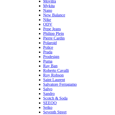
Movitra
Mykita
Nano
New Balance
Nike
ODV
Pepe Jeans
Philipp Plein
Pierre Cardin
Polaroid
Police
Prada
Prodesign
Puma
Ray Ban
Roberto Cavalli
Roy Robson
Saint Laurent
Salvatore Ferragamo
Salvo
Sandro
Scotch & Soda
SEEOO
Seiko
Seventh Street