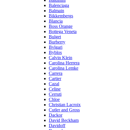
Baldinini
Balenciaga
Balmain
Bikkembergs
Blancia
Boss Orange
Bottega Veneta
Bulget
Burberry
Bvlgari
Byblos
Calvin Klein
Carolina Herrera
Carolina Lemke
Carrera
Cartier
Cazal
Celine
Cerruti
Chloe
Christian Lacroix
Cutler and Gross
Dackor
David Beckham
Davidoff