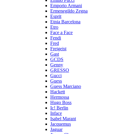
Emilio Pucci
Emporio Armani
Ermenegildo Zegna
Esprit
Etnia Barcelona
Etro
Face a Face
Fendi
Fred
Freigeist
Gast
GCDS
Genny
GRESSO
Gucci
Guess
Guess Marciano
Hackett
Hermossa
Hugo Boss
Ic! Berlin
Inface
Isabel Marant
Jacquemus
Jaguar