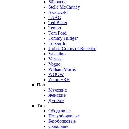
Silhouette
Stella McCartney
Swarovski
TAAG
Ted Baker
Tempo
Tom Ford
Tommy Hilfiger
Trussardi
United Colors of Benetton
Valentino
Versace
Vogue
William Morris
WOOW
Zerorh+RH
Пол
Мужские
Женские
Детские
Тип
Ободковые
Полуободковые
Безободковые
Складные