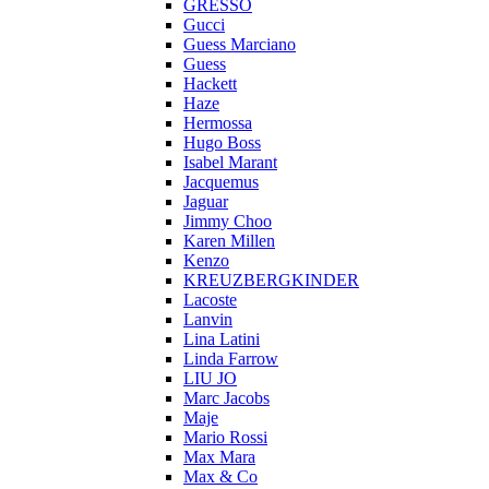
GRESSO
Gucci
Guess Marciano
Guess
Hackett
Haze
Hermossa
Hugo Boss
Isabel Marant
Jacquemus
Jaguar
Jimmy Choo
Karen Millen
Kenzo
KREUZBERGKINDER
Lacoste
Lanvin
Lina Latini
Linda Farrow
LIU JO
Marc Jacobs
Maje
Mario Rossi
Max Mara
Max & Co