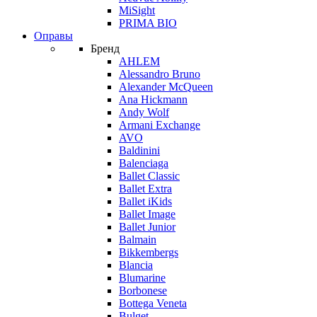
MiSight
PRIMA BIO
Оправы
Бренд
AHLEM
Alessandro Bruno
Alexander McQueen
Ana Hickmann
Andy Wolf
Armani Exchange
AVO
Baldinini
Balenciaga
Ballet Classic
Ballet Extra
Ballet iKids
Ballet Image
Ballet Junior
Balmain
Bikkembergs
Blancia
Blumarine
Borbonese
Bottega Veneta
Bulget