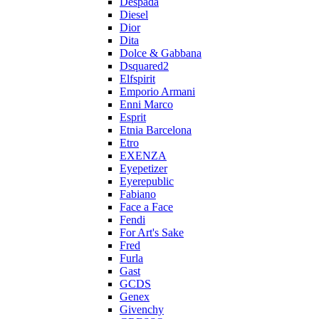
Despada
Diesel
Dior
Dita
Dolce & Gabbana
Dsquared2
Elfspirit
Emporio Armani
Enni Marco
Esprit
Etnia Barcelona
Etro
EXENZA
Eyepetizer
Eyerepublic
Fabiano
Face a Face
Fendi
For Art's Sake
Fred
Furla
Gast
GCDS
Genex
Givenchy