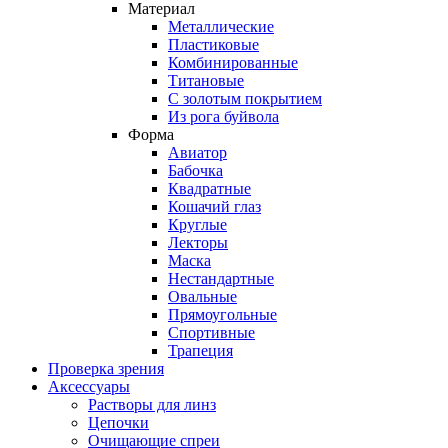
Материал
Металлические
Пластиковые
Комбинированные
Титановые
С золотым покрытием
Из рога буйвола
Форма
Авиатор
Бабочка
Квадратные
Кошачий глаз
Круглые
Лекторы
Маска
Нестандартные
Овальные
Прямоугольные
Спортивные
Трапеция
Проверка зрения
Аксессуары
Растворы для линз
Цепочки
Очищающие спреи