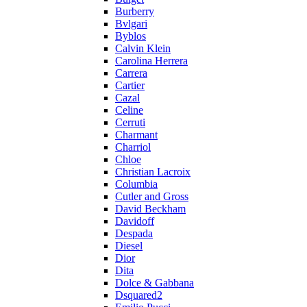
Burberry
Bvlgari
Byblos
Calvin Klein
Carolina Herrera
Carrera
Cartier
Cazal
Celine
Cerruti
Charmant
Charriol
Chloe
Christian Lacroix
Columbia
Cutler and Gross
David Beckham
Davidoff
Despada
Diesel
Dior
Dita
Dolce & Gabbana
Dsquared2