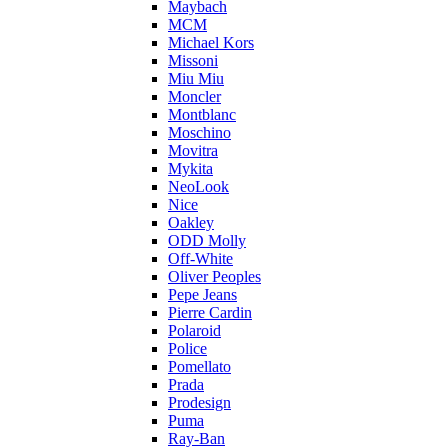
Maybach
MCM
Michael Kors
Missoni
Miu Miu
Moncler
Montblanc
Moschino
Movitra
Mykita
NeoLook
Nice
Oakley
ODD Molly
Off-White
Oliver Peoples
Pepe Jeans
Pierre Cardin
Polaroid
Police
Pomellato
Prada
Prodesign
Puma
Ray-Ban