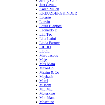
Jimmy Choo
Just Cavalli
Karen Millen
KREUZBERGKINDER
Lacoste
Lanvin
Laura Biagiotti
Leonardo D
LighTec
Lina Latini
Linda Farrow
LIU JO
LOOL
Marc Jacobs
Maje
Max Mara
Max&Co
Maxim & Co
Maybach
Merel
Missoni
Miu Miu
Moleskine
Montblanc
Moschino