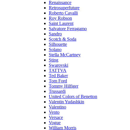
Renaissance
Retrosuperfuture
Roberto Cavalli
Roy Robson
Saint Laurent
Salvatore Ferragamo
Sandro
Scotch & Soda
Silhouette
Solano
Stella McCartney
Sting
Swarovski
TATTVA
Ted Baker
Tom Ford
Tommy Hilfiger
Trussardi
United Colors of Benetton
Valentin Yudashkin
Valentino
Vento
Versace
Vogue
William Morris