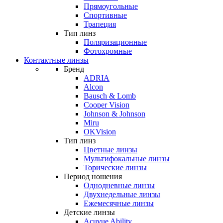
Прямоугольные
Спортивные
Трапеция
Тип линз
Поляризационные
Фотохромные
Контактные линзы
Бренд
ADRIA
Alcon
Bausch & Lomb
Cooper Vision
Johnson & Johnson
Miru
OKVision
Тип линз
Цветные линзы
Мультифокальные линзы
Торические линзы
Период ношения
Однодневные линзы
Двухнедельные линзы
Ежемесячные линзы
Детские линзы
Acuvue Ability