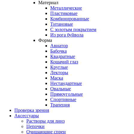
Материал
Металлические
Пластиковые
Комбинированные
Титановые
С золотым покрытием
Из рога буйвола
Форма
Авиатор
Бабочка
Квадратные
Кошачий глаз
Круглые
Лекторы
Маска
Нестандартные
Овальные
Прямоугольные
Спортивные
Трапеция
Проверка зрения
Аксессуары
Растворы для линз
Цепочки
Очищающие спреи