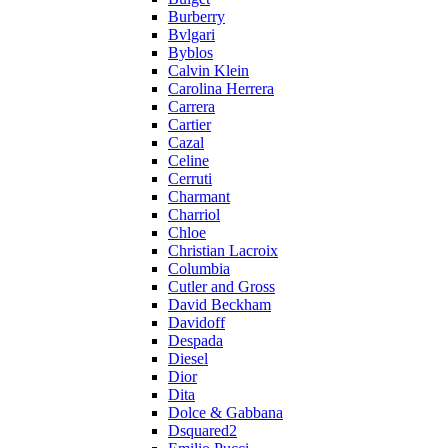
Burberry
Bvlgari
Byblos
Calvin Klein
Carolina Herrera
Carrera
Cartier
Cazal
Celine
Cerruti
Charmant
Charriol
Chloe
Christian Lacroix
Columbia
Cutler and Gross
David Beckham
Davidoff
Despada
Diesel
Dior
Dita
Dolce & Gabbana
Dsquared2