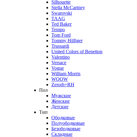
Silhouette
Stella McCartney
Swarovski
TAAG
Ted Baker
Tempo
Tom Ford
Tommy Hilfiger
Trussardi
United Colors of Benetton
Valentino
Versace
Vogue
William Morris
WOOW
Zerorh+RH
Пол
Мужские
Женские
Детские
Тип
Ободковые
Полуободковые
Безободковые
Складные