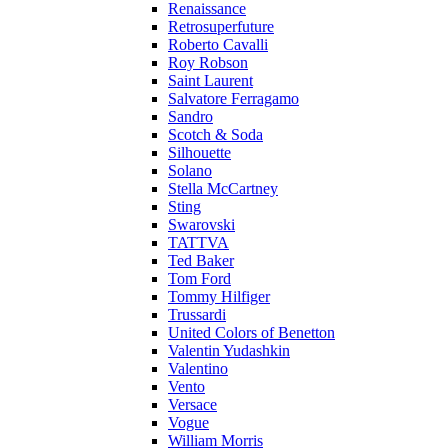
Renaissance
Retrosuperfuture
Roberto Cavalli
Roy Robson
Saint Laurent
Salvatore Ferragamo
Sandro
Scotch & Soda
Silhouette
Solano
Stella McCartney
Sting
Swarovski
TATTVA
Ted Baker
Tom Ford
Tommy Hilfiger
Trussardi
United Colors of Benetton
Valentin Yudashkin
Valentino
Vento
Versace
Vogue
William Morris