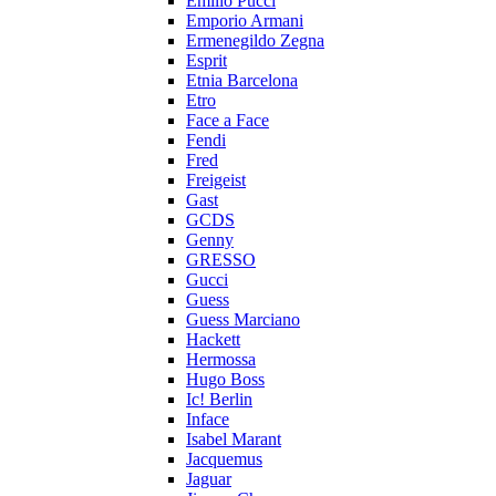
Emilio Pucci
Emporio Armani
Ermenegildo Zegna
Esprit
Etnia Barcelona
Etro
Face a Face
Fendi
Fred
Freigeist
Gast
GCDS
Genny
GRESSO
Gucci
Guess
Guess Marciano
Hackett
Hermossa
Hugo Boss
Ic! Berlin
Inface
Isabel Marant
Jacquemus
Jaguar