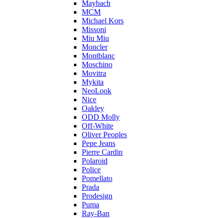
Maybach
MCM
Michael Kors
Missoni
Miu Miu
Moncler
Montblanc
Moschino
Movitra
Mykita
NeoLook
Nice
Oakley
ODD Molly
Off-White
Oliver Peoples
Pepe Jeans
Pierre Cardin
Polaroid
Police
Pomellato
Prada
Prodesign
Puma
Ray-Ban