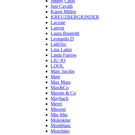
Jimmy Choo
Just Cavalli
Karen Millen
KREUZBERGKINDER
Lacoste
Lanvin
Laura Biagiotti
Leonardo D
LighTec
Lina Latini
Linda Farrow
LIU JO
LOOL
Marc Jacobs
Maje
Max Mara
Max&Co
Maxim & Co
Maybach
Merel
Missoni
Miu Miu
Moleskine
Montblanc
Moschino