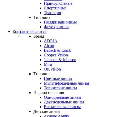
Прямоугольные
Спортивные
Трапеция
Тип линз
Поляризационные
Фотохромные
Контактные линзы
Бренд
ADRIA
Alcon
Bausch & Lomb
Cooper Vision
Johnson & Johnson
Miru
OKVision
Тип линз
Цветные линзы
Мультифокальные линзы
Торические линзы
Период ношения
Однодневные линзы
Двухнедельные линзы
Ежемесячные линзы
Детские линзы
Acuvue Ability