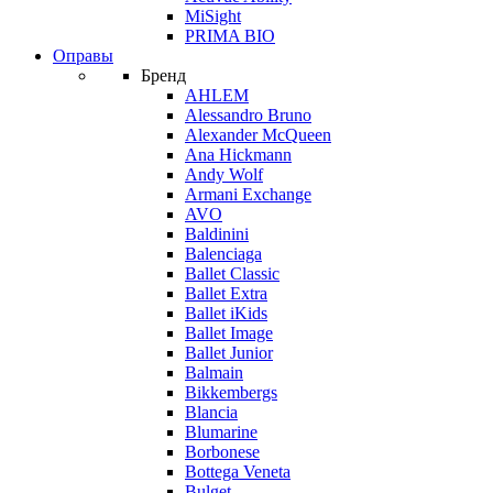
MiSight
PRIMA BIO
Оправы
Бренд
AHLEM
Alessandro Bruno
Alexander McQueen
Ana Hickmann
Andy Wolf
Armani Exchange
AVO
Baldinini
Balenciaga
Ballet Classic
Ballet Extra
Ballet iKids
Ballet Image
Ballet Junior
Balmain
Bikkembergs
Blancia
Blumarine
Borbonese
Bottega Veneta
Bulget