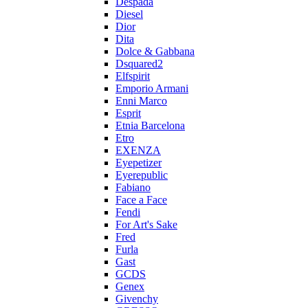
Despada
Diesel
Dior
Dita
Dolce & Gabbana
Dsquared2
Elfspirit
Emporio Armani
Enni Marco
Esprit
Etnia Barcelona
Etro
EXENZA
Eyepetizer
Eyerepublic
Fabiano
Face a Face
Fendi
For Art's Sake
Fred
Furla
Gast
GCDS
Genex
Givenchy