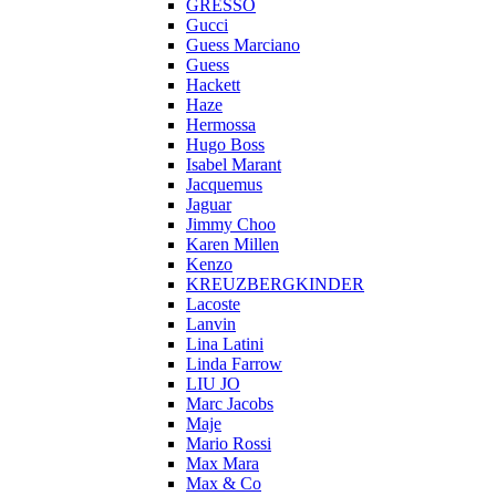
GRESSO
Gucci
Guess Marciano
Guess
Hackett
Haze
Hermossa
Hugo Boss
Isabel Marant
Jacquemus
Jaguar
Jimmy Choo
Karen Millen
Kenzo
KREUZBERGKINDER
Lacoste
Lanvin
Lina Latini
Linda Farrow
LIU JO
Marc Jacobs
Maje
Mario Rossi
Max Mara
Max & Co