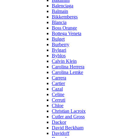
Baldinini
Balenciaga
Balmain
Bikkembergs
Blancia
Boss Orange
Bottega Veneta
Bulget
Burberry
Bvlgari
Byblos
Calvin Klein
Carolina Herrera
Carolina Lemke
Carrera
Cartier
Cazal
Celine
Cerruti
Chloe
Christian Lacroix
Cutler and Gross
Dackor
David Beckham
Davidoff