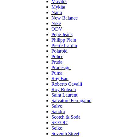
Movitra
Mykita
Nano
New Balance
Nike
ODV
Pepe Jeans
Philipp Plein
Pierre Cardin
Polaroid
Police
Prada
Prodesign
Puma
Ray Ban
Roberto Cavalli
Roy Robson
Saint Laurent
Salvatore Ferragamo
Salvo
Sandro
Scotch & Soda
SEEOO
Seiko
Seventh Street