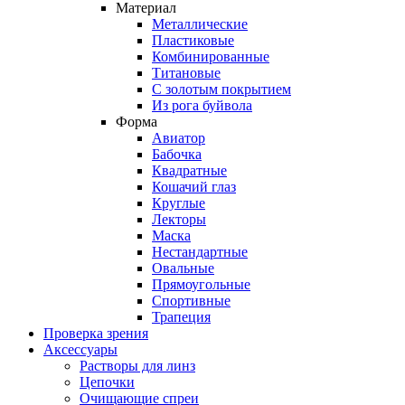
Материал
Металлические
Пластиковые
Комбинированные
Титановые
С золотым покрытием
Из рога буйвола
Форма
Авиатор
Бабочка
Квадратные
Кошачий глаз
Круглые
Лекторы
Маска
Нестандартные
Овальные
Прямоугольные
Спортивные
Трапеция
Проверка зрения
Аксессуары
Растворы для линз
Цепочки
Очищающие спреи