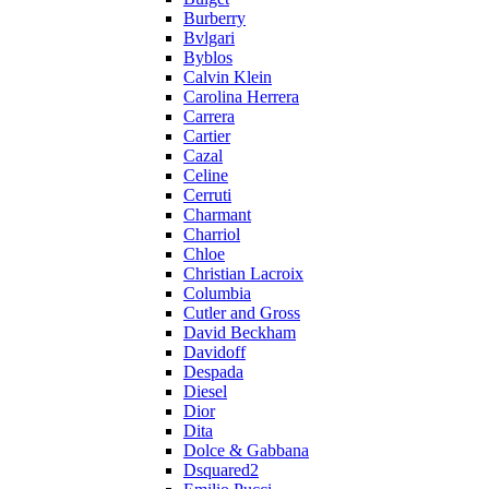
Burberry
Bvlgari
Byblos
Calvin Klein
Carolina Herrera
Carrera
Cartier
Cazal
Celine
Cerruti
Charmant
Charriol
Chloe
Christian Lacroix
Columbia
Cutler and Gross
David Beckham
Davidoff
Despada
Diesel
Dior
Dita
Dolce & Gabbana
Dsquared2