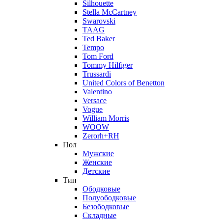
Silhouette
Stella McCartney
Swarovski
TAAG
Ted Baker
Tempo
Tom Ford
Tommy Hilfiger
Trussardi
United Colors of Benetton
Valentino
Versace
Vogue
William Morris
WOOW
Zerorh+RH
Пол
Мужские
Женские
Детские
Тип
Ободковые
Полуободковые
Безободковые
Складные