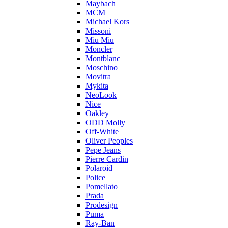
Maybach
MCM
Michael Kors
Missoni
Miu Miu
Moncler
Montblanc
Moschino
Movitra
Mykita
NeoLook
Nice
Oakley
ODD Molly
Off-White
Oliver Peoples
Pepe Jeans
Pierre Cardin
Polaroid
Police
Pomellato
Prada
Prodesign
Puma
Ray-Ban