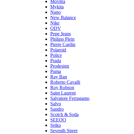
Movitra
Mykita
Nano
New Balance
Nike
ODV
Pepe Jeans
Philipp Plein
Pierre Cardin
Polaroid
Police
Prada
Prodesign
Puma
Ray Ban
Roberto Cavalli
Roy Robson
Saint Laurent
Salvatore Ferragamo
Salvo
Sandro
Scotch & Soda
SEEOO
Seiko
Seventh Street