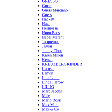
GRESSO
Gucci
Guess Marciano
Guess
Hackett
Haze
Hermossa
Hugo Boss
Isabel Marant
Jacquemus
Jaguar
Jimmy Choo
Karen Millen
Kenzo
KREUZBERGKINDER
Lacoste
Lanvin
Lina Latini
Linda Farrow
LIU JO
Marc Jacobs
Maje
Mario Rossi
Max Mara
Max & Co