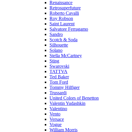
Renaissance
Retrosuperfuture
Roberto Cavalli
Roy Robson
Saint Laurent
Salvatore Ferragamo
Sandro
Scotch & Soda
Silhouette
Solano
Stella McCartney
Sting
Swarovski
TATTVA
Ted Baker
Tom Ford
Tommy Hilfiger
Trussardi
United Colors of Benetton
Valentin Yudashkin
Valentino
Vento
Versace
Vogue
William Morris