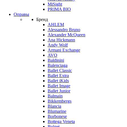
MiSight
PRIMA BIO
Оправы
Бренд
AHLEM
Alessandro Bruno
Alexander McQueen
Ana Hickmann
Andy Wolf
Armani Exchange
AVO
Baldinini
Balenciaga
Ballet Classic
Ballet Extra
Ballet iKids
Ballet Image
Ballet Junior
Balmain
Bikkembergs
Blancia
Blumarine
Borbonese
Bottega Veneta
Bulget