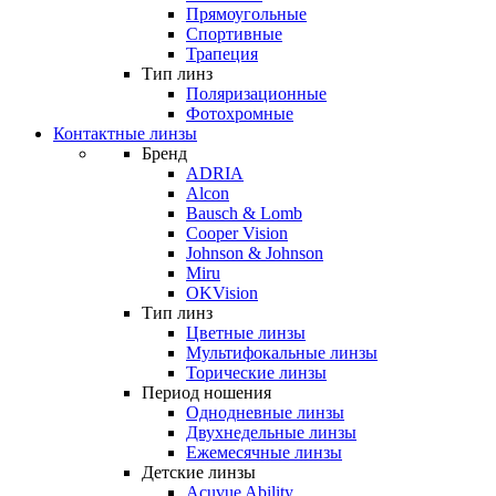
Прямоугольные
Спортивные
Трапеция
Тип линз
Поляризационные
Фотохромные
Контактные линзы
Бренд
ADRIA
Alcon
Bausch & Lomb
Cooper Vision
Johnson & Johnson
Miru
OKVision
Тип линз
Цветные линзы
Мультифокальные линзы
Торические линзы
Период ношения
Однодневные линзы
Двухнедельные линзы
Ежемесячные линзы
Детские линзы
Acuvue Ability