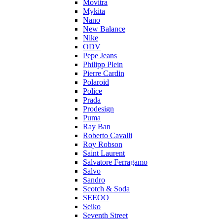
Movitra
Mykita
Nano
New Balance
Nike
ODV
Pepe Jeans
Philipp Plein
Pierre Cardin
Polaroid
Police
Prada
Prodesign
Puma
Ray Ban
Roberto Cavalli
Roy Robson
Saint Laurent
Salvatore Ferragamo
Salvo
Sandro
Scotch & Soda
SEEOO
Seiko
Seventh Street