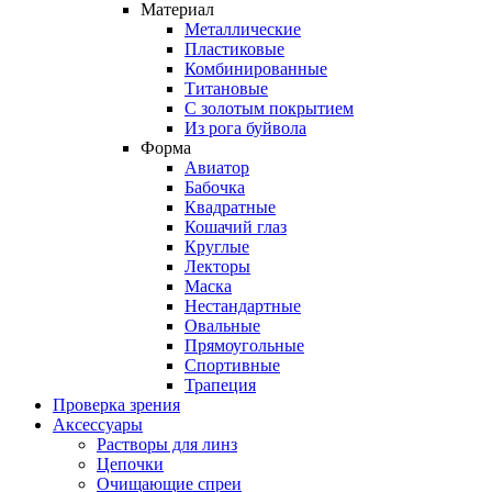
Материал
Металлические
Пластиковые
Комбинированные
Титановые
С золотым покрытием
Из рога буйвола
Форма
Авиатор
Бабочка
Квадратные
Кошачий глаз
Круглые
Лекторы
Маска
Нестандартные
Овальные
Прямоугольные
Спортивные
Трапеция
Проверка зрения
Аксессуары
Растворы для линз
Цепочки
Очищающие спреи