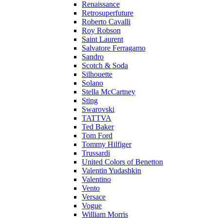
Renaissance
Retrosuperfuture
Roberto Cavalli
Roy Robson
Saint Laurent
Salvatore Ferragamo
Sandro
Scotch & Soda
Silhouette
Solano
Stella McCartney
Sting
Swarovski
TATTVA
Ted Baker
Tom Ford
Tommy Hilfiger
Trussardi
United Colors of Benetton
Valentin Yudashkin
Valentino
Vento
Versace
Vogue
William Morris