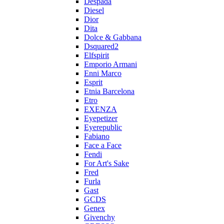
Despada
Diesel
Dior
Dita
Dolce & Gabbana
Dsquared2
Elfspirit
Emporio Armani
Enni Marco
Esprit
Etnia Barcelona
Etro
EXENZA
Eyepetizer
Eyerepublic
Fabiano
Face a Face
Fendi
For Art's Sake
Fred
Furla
Gast
GCDS
Genex
Givenchy