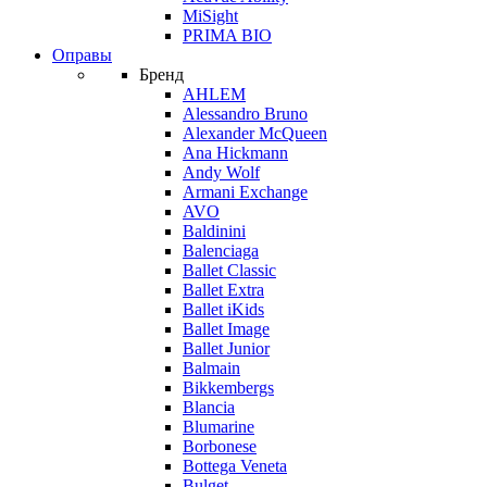
MiSight
PRIMA BIO
Оправы
Бренд
AHLEM
Alessandro Bruno
Alexander McQueen
Ana Hickmann
Andy Wolf
Armani Exchange
AVO
Baldinini
Balenciaga
Ballet Classic
Ballet Extra
Ballet iKids
Ballet Image
Ballet Junior
Balmain
Bikkembergs
Blancia
Blumarine
Borbonese
Bottega Veneta
Bulget