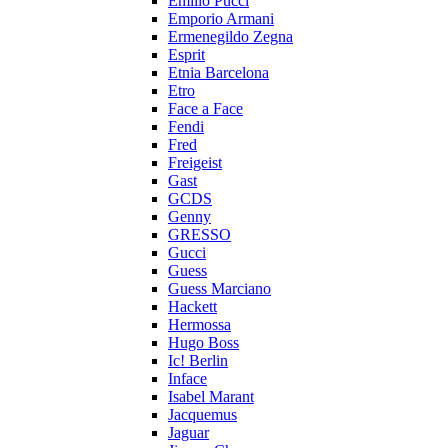
Emilio Pucci
Emporio Armani
Ermenegildo Zegna
Esprit
Etnia Barcelona
Etro
Face a Face
Fendi
Fred
Freigeist
Gast
GCDS
Genny
GRESSO
Gucci
Guess
Guess Marciano
Hackett
Hermossa
Hugo Boss
Ic! Berlin
Inface
Isabel Marant
Jacquemus
Jaguar