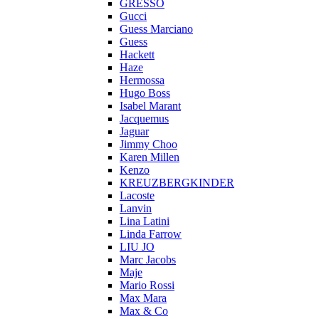
GRESSO
Gucci
Guess Marciano
Guess
Hackett
Haze
Hermossa
Hugo Boss
Isabel Marant
Jacquemus
Jaguar
Jimmy Choo
Karen Millen
Kenzo
KREUZBERGKINDER
Lacoste
Lanvin
Lina Latini
Linda Farrow
LIU JO
Marc Jacobs
Maje
Mario Rossi
Max Mara
Max & Co