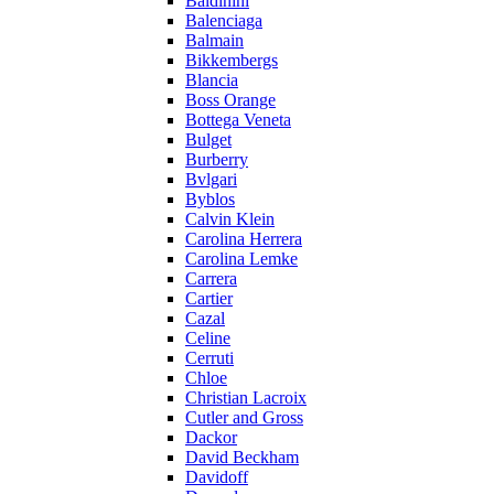
Baldinini
Balenciaga
Balmain
Bikkembergs
Blancia
Boss Orange
Bottega Veneta
Bulget
Burberry
Bvlgari
Byblos
Calvin Klein
Carolina Herrera
Carolina Lemke
Carrera
Cartier
Cazal
Celine
Cerruti
Chloe
Christian Lacroix
Cutler and Gross
Dackor
David Beckham
Davidoff