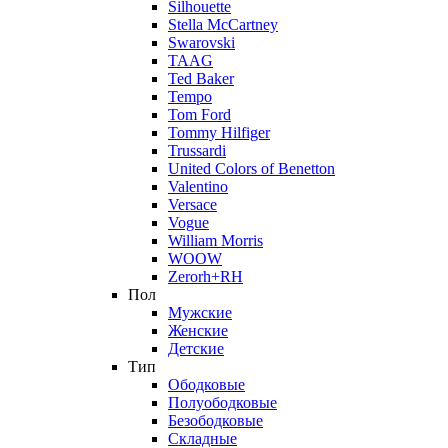
Silhouette
Stella McCartney
Swarovski
TAAG
Ted Baker
Tempo
Tom Ford
Tommy Hilfiger
Trussardi
United Colors of Benetton
Valentino
Versace
Vogue
William Morris
WOOW
Zerorh+RH
Пол
Мужские
Женские
Детские
Тип
Ободковые
Полуободковые
Безободковые
Складные