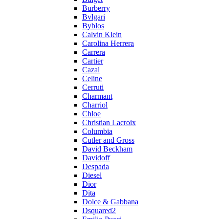
Burberry
Bvlgari
Byblos
Calvin Klein
Carolina Herrera
Carrera
Cartier
Cazal
Celine
Cerruti
Charmant
Charriol
Chloe
Christian Lacroix
Columbia
Cutler and Gross
David Beckham
Davidoff
Despada
Diesel
Dior
Dita
Dolce & Gabbana
Dsquared2