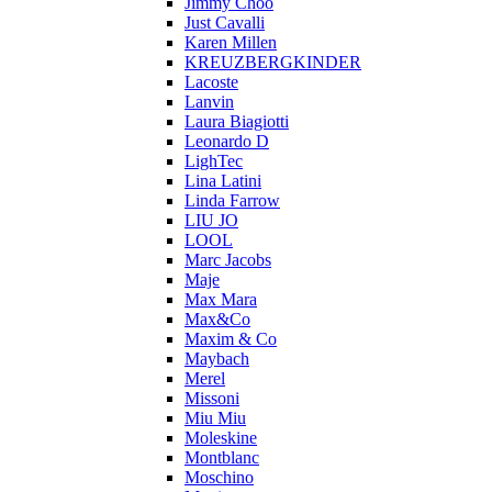
Jimmy Choo
Just Cavalli
Karen Millen
KREUZBERGKINDER
Lacoste
Lanvin
Laura Biagiotti
Leonardo D
LighTec
Lina Latini
Linda Farrow
LIU JO
LOOL
Marc Jacobs
Maje
Max Mara
Max&Co
Maxim & Co
Maybach
Merel
Missoni
Miu Miu
Moleskine
Montblanc
Moschino