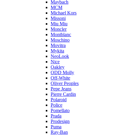
Maybach
MCM
Michael Kors
Missoni
Miu Miu
Moncler
Montblanc
Moschino
Movitra
Mykita
NeoLook
Nice
Oakley
ODD Molly
Off-White
Oliver Peoples
Pepe Jeans
Pierre Cardin
Polaroid
Police
Pomellato
Prada
Prodesign
Puma
Ray-Ban