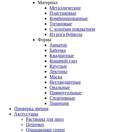
Материал
Металлические
Пластиковые
Комбинированные
Титановые
С золотым покрытием
Из рога буйвола
Форма
Авиатор
Бабочка
Квадратные
Кошачий глаз
Круглые
Лекторы
Маска
Нестандартные
Овальные
Прямоугольные
Спортивные
Трапеция
Проверка зрения
Аксессуары
Растворы для линз
Цепочки
Очищающие спреи