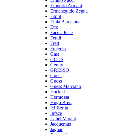
Emilio Pucci
Emporio Armani
Ermenegildo Zegna
Esprit
Etnia Barcelona
Etro
Face a Face
Fendi
Fred
Freigeist
Gast
GCDS
Genny
GRESSO
Gucci
Guess
Guess Marciano
Hackett
Hermossa
Hugo Boss
Ic! Berlin
Inface
Isabel Marant
Jacquemus
Jaguar