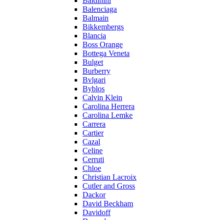
Baldinini
Balenciaga
Balmain
Bikkembergs
Blancia
Boss Orange
Bottega Veneta
Bulget
Burberry
Bvlgari
Byblos
Calvin Klein
Carolina Herrera
Carolina Lemke
Carrera
Cartier
Cazal
Celine
Cerruti
Chloe
Christian Lacroix
Cutler and Gross
Dackor
David Beckham
Davidoff