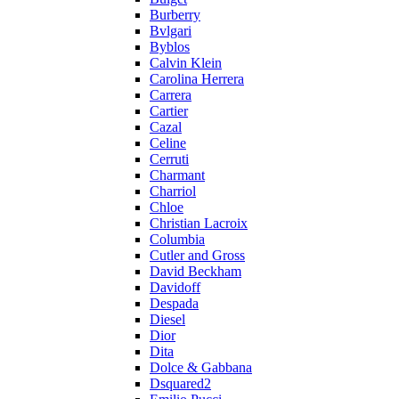
Burberry
Bvlgari
Byblos
Calvin Klein
Carolina Herrera
Carrera
Cartier
Cazal
Celine
Cerruti
Charmant
Charriol
Chloe
Christian Lacroix
Columbia
Cutler and Gross
David Beckham
Davidoff
Despada
Diesel
Dior
Dita
Dolce & Gabbana
Dsquared2