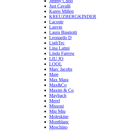
Jimmy Choo
Just Cavalli
Karen Millen
KREUZBERGKINDER
Lacoste
Lanvin
Laura Biagiotti
Leonardo D
LighTec
Lina Latini
Linda Farrow
LIU JO
LOOL
Marc Jacobs
Maje
Max Mara
Max&Co
Maxim & Co
Maybach
Merel
Missoni
Miu Miu
Moleskine
Montblanc
Moschino