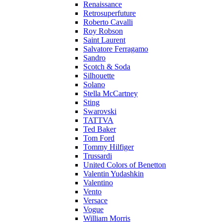
Renaissance
Retrosuperfuture
Roberto Cavalli
Roy Robson
Saint Laurent
Salvatore Ferragamo
Sandro
Scotch & Soda
Silhouette
Solano
Stella McCartney
Sting
Swarovski
TATTVA
Ted Baker
Tom Ford
Tommy Hilfiger
Trussardi
United Colors of Benetton
Valentin Yudashkin
Valentino
Vento
Versace
Vogue
William Morris