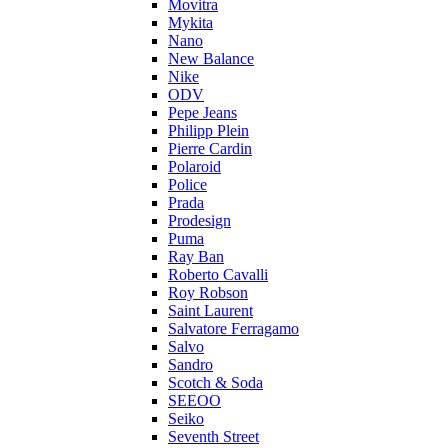
Movitra
Mykita
Nano
New Balance
Nike
ODV
Pepe Jeans
Philipp Plein
Pierre Cardin
Polaroid
Police
Prada
Prodesign
Puma
Ray Ban
Roberto Cavalli
Roy Robson
Saint Laurent
Salvatore Ferragamo
Salvo
Sandro
Scotch & Soda
SEEOO
Seiko
Seventh Street