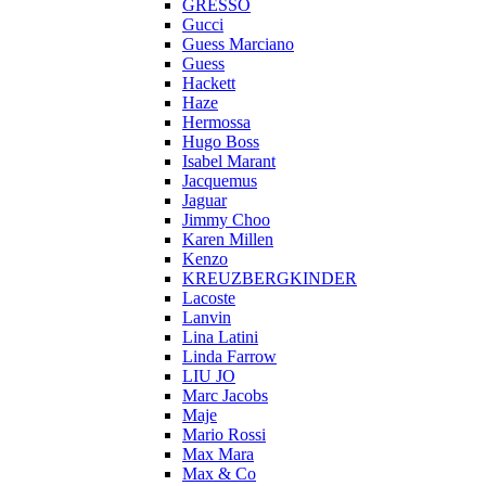
GRESSO
Gucci
Guess Marciano
Guess
Hackett
Haze
Hermossa
Hugo Boss
Isabel Marant
Jacquemus
Jaguar
Jimmy Choo
Karen Millen
Kenzo
KREUZBERGKINDER
Lacoste
Lanvin
Lina Latini
Linda Farrow
LIU JO
Marc Jacobs
Maje
Mario Rossi
Max Mara
Max & Co