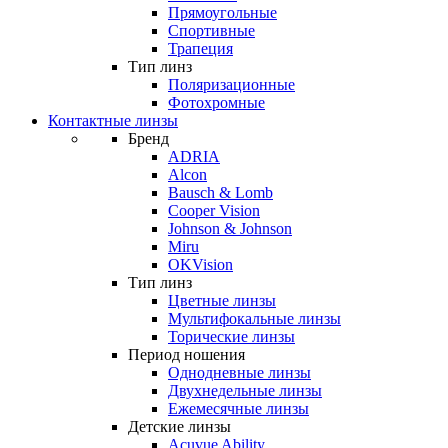
Прямоугольные
Спортивные
Трапеция
Тип линз
Поляризационные
Фотохромные
Контактные линзы
Бренд
ADRIA
Alcon
Bausch & Lomb
Cooper Vision
Johnson & Johnson
Miru
OKVision
Тип линз
Цветные линзы
Мультифокальные линзы
Торические линзы
Период ношения
Однодневные линзы
Двухнедельные линзы
Ежемесячные линзы
Детские линзы
Acuvue Ability