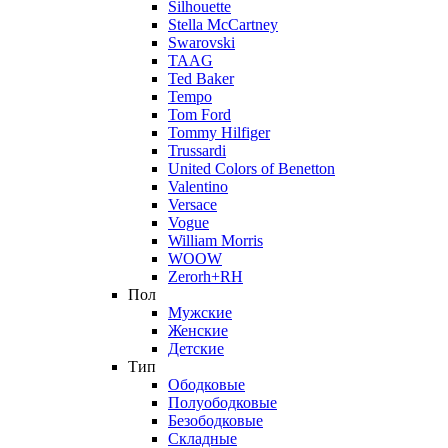
Silhouette
Stella McCartney
Swarovski
TAAG
Ted Baker
Tempo
Tom Ford
Tommy Hilfiger
Trussardi
United Colors of Benetton
Valentino
Versace
Vogue
William Morris
WOOW
Zerorh+RH
Пол
Мужские
Женские
Детские
Тип
Ободковые
Полуободковые
Безободковые
Складные