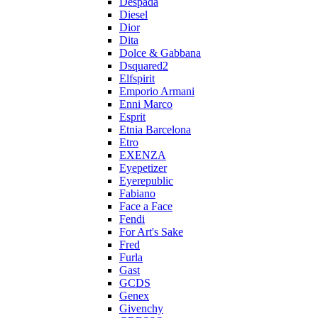
Despada
Diesel
Dior
Dita
Dolce & Gabbana
Dsquared2
Elfspirit
Emporio Armani
Enni Marco
Esprit
Etnia Barcelona
Etro
EXENZA
Eyepetizer
Eyerepublic
Fabiano
Face a Face
Fendi
For Art's Sake
Fred
Furla
Gast
GCDS
Genex
Givenchy