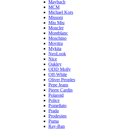
Maybach
MCM
Michael Kors
Missoni
Miu Miu
Moncler
Montblanc
Moschino
Movitra
Mykita
NeoLook
Nice
Oakley
ODD Molly
Off-White
Oliver Peoples
Pepe Jeans
Pierre Cardin
Polaroid
Police
Pomellato
Prada
Prodesign
Puma
Ray-Ban