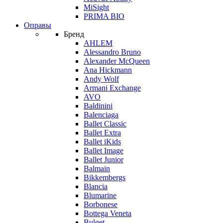
MiSight
PRIMA BIO
Оправы
Бренд
AHLEM
Alessandro Bruno
Alexander McQueen
Ana Hickmann
Andy Wolf
Armani Exchange
AVO
Baldinini
Balenciaga
Ballet Classic
Ballet Extra
Ballet iKids
Ballet Image
Ballet Junior
Balmain
Bikkembergs
Blancia
Blumarine
Borbonese
Bottega Veneta
Bulget