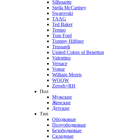
Silhouette
Stella McCartney
Swarovski
TAAG
Ted Baker
Tempo
Tom Ford
Tommy Hilfiger
Trussardi
United Colors of Benetton
Valentino
Versace
Vogue
William Morris
WOOW
Zerorh+RH
Пол
Мужские
Женские
Детские
Тип
Ободковые
Полуободковые
Безободковые
Складные