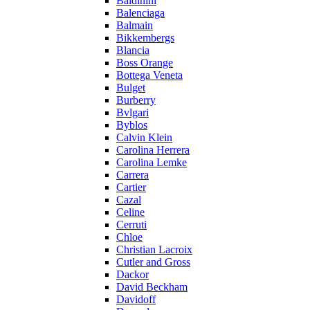
Baldinini
Balenciaga
Balmain
Bikkembergs
Blancia
Boss Orange
Bottega Veneta
Bulget
Burberry
Bvlgari
Byblos
Calvin Klein
Carolina Herrera
Carolina Lemke
Carrera
Cartier
Cazal
Celine
Cerruti
Chloe
Christian Lacroix
Cutler and Gross
Dackor
David Beckham
Davidoff