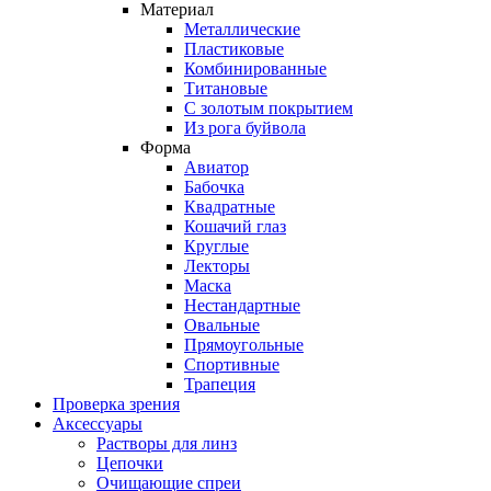
Материал
Металлические
Пластиковые
Комбинированные
Титановые
С золотым покрытием
Из рога буйвола
Форма
Авиатор
Бабочка
Квадратные
Кошачий глаз
Круглые
Лекторы
Маска
Нестандартные
Овальные
Прямоугольные
Спортивные
Трапеция
Проверка зрения
Аксессуары
Растворы для линз
Цепочки
Очищающие спреи