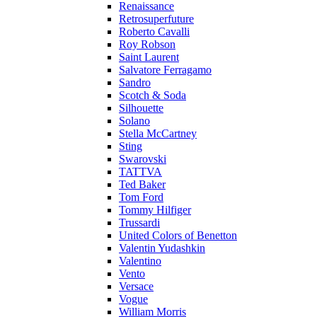
Renaissance
Retrosuperfuture
Roberto Cavalli
Roy Robson
Saint Laurent
Salvatore Ferragamo
Sandro
Scotch & Soda
Silhouette
Solano
Stella McCartney
Sting
Swarovski
TATTVA
Ted Baker
Tom Ford
Tommy Hilfiger
Trussardi
United Colors of Benetton
Valentin Yudashkin
Valentino
Vento
Versace
Vogue
William Morris