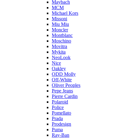
Maybach
MCM
Michael Kors
Missoni
Miu Miu
Moncler
Montblanc
Moschino
Movitra
Mykita
NeoLook
Nice
Oakley
ODD Molly
Off-White
Oliver Peoples
Pepe Jeans
Pierre Cardin
Polaroid
Police
Pomellato
Prada
Prodesign
Puma
Ray-Ban