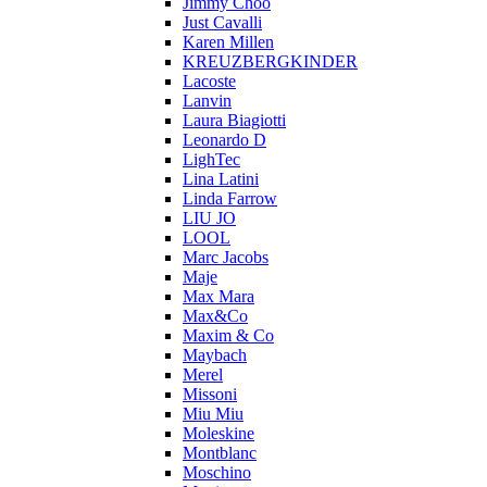
Jimmy Choo
Just Cavalli
Karen Millen
KREUZBERGKINDER
Lacoste
Lanvin
Laura Biagiotti
Leonardo D
LighTec
Lina Latini
Linda Farrow
LIU JO
LOOL
Marc Jacobs
Maje
Max Mara
Max&Co
Maxim & Co
Maybach
Merel
Missoni
Miu Miu
Moleskine
Montblanc
Moschino