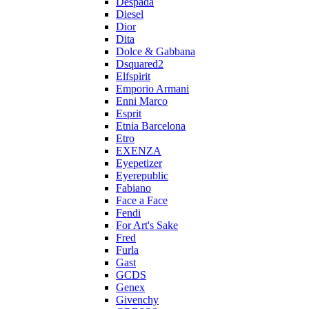
Despada
Diesel
Dior
Dita
Dolce & Gabbana
Dsquared2
Elfspirit
Emporio Armani
Enni Marco
Esprit
Etnia Barcelona
Etro
EXENZA
Eyepetizer
Eyerepublic
Fabiano
Face a Face
Fendi
For Art's Sake
Fred
Furla
Gast
GCDS
Genex
Givenchy