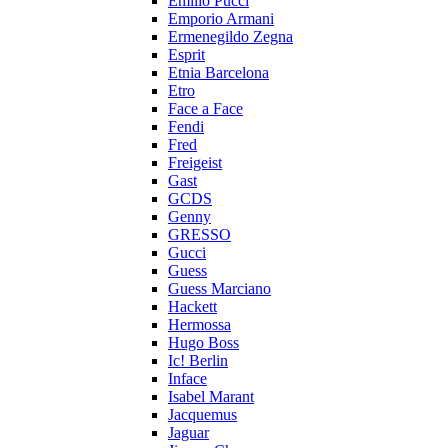
Emilio Pucci
Emporio Armani
Ermenegildo Zegna
Esprit
Etnia Barcelona
Etro
Face a Face
Fendi
Fred
Freigeist
Gast
GCDS
Genny
GRESSO
Gucci
Guess
Guess Marciano
Hackett
Hermossa
Hugo Boss
Ic! Berlin
Inface
Isabel Marant
Jacquemus
Jaguar