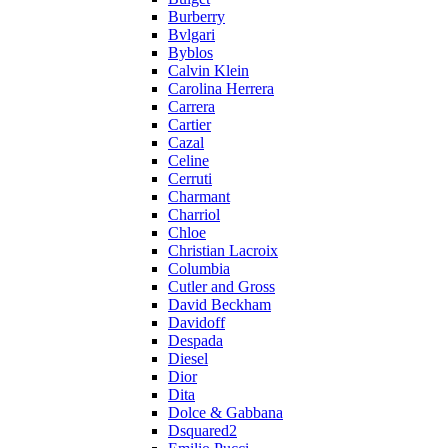
Burberry
Bvlgari
Byblos
Calvin Klein
Carolina Herrera
Carrera
Cartier
Cazal
Celine
Cerruti
Charmant
Charriol
Chloe
Christian Lacroix
Columbia
Cutler and Gross
David Beckham
Davidoff
Despada
Diesel
Dior
Dita
Dolce & Gabbana
Dsquared2