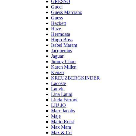
GRESSO
Gucci
Guess Marciano
Guess
Hackett
Haze
Hermossa
Hugo Boss
Isabel Marant
Jacquemus
Jaguar
Jimmy Choo
Karen Millen
Kenzo
KREUZBERGKINDER
Lacoste
Lanvin
Lina Latini
Linda Farrow
LIU JO
Marc Jacobs
Maje
Mario Rossi
Max Mara
Max & Co