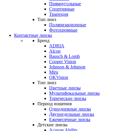
Прямоугольные
Спортивные
Трапеция
Тип линз
Поляризационные
Фотохромные
Контактные линзы
Бренд
ADRIA
Alcon
Bausch & Lomb
Cooper Vision
Johnson & Johnson
Miru
OKVision
Тип линз
Цветные линзы
Мультифокальные линзы
Торические линзы
Период ношения
Однодневные линзы
Двухнедельные линзы
Ежемесячные линзы
Детские линзы
Acuvue Ability