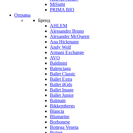
MiSight
PRIMA BIO
Оправы
Бренд
AHLEM
Alessandro Bruno
Alexander McQueen
Ana Hickmann
Andy Wolf
Armani Exchange
AVO
Baldinini
Balenciaga
Ballet Classic
Ballet Extra
Ballet iKids
Ballet Image
Ballet Junior
Balmain
Bikkembergs
Blancia
Blumarine
Borbonese
Bottega Veneta
Bulget