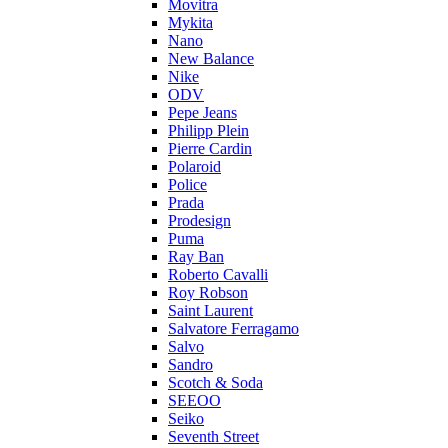
Movitra
Mykita
Nano
New Balance
Nike
ODV
Pepe Jeans
Philipp Plein
Pierre Cardin
Polaroid
Police
Prada
Prodesign
Puma
Ray Ban
Roberto Cavalli
Roy Robson
Saint Laurent
Salvatore Ferragamo
Salvo
Sandro
Scotch & Soda
SEEOO
Seiko
Seventh Street