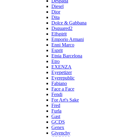
Despada
Diesel
Dior
Dita
Dolce & Gabbana
Dsquared2
Elfspirit
Emporio Armani
Enni Marco
Esprit
Etnia Barcelona
Etro
EXENZA
Eyepetizer
Eyerepublic
Fabiano
Face a Face
Fendi
For Art's Sake
Fred
Furla
Gast
GCDS
Genex
Givenchy