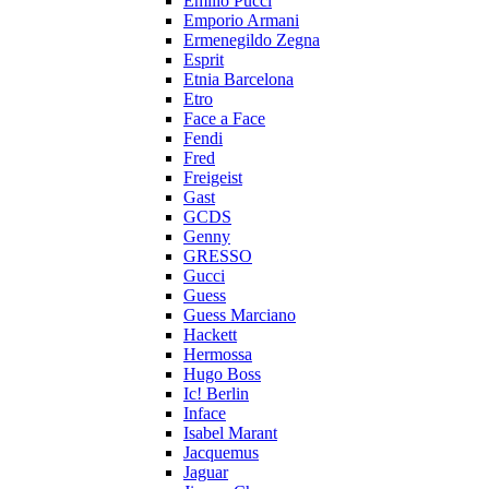
Emilio Pucci
Emporio Armani
Ermenegildo Zegna
Esprit
Etnia Barcelona
Etro
Face a Face
Fendi
Fred
Freigeist
Gast
GCDS
Genny
GRESSO
Gucci
Guess
Guess Marciano
Hackett
Hermossa
Hugo Boss
Ic! Berlin
Inface
Isabel Marant
Jacquemus
Jaguar