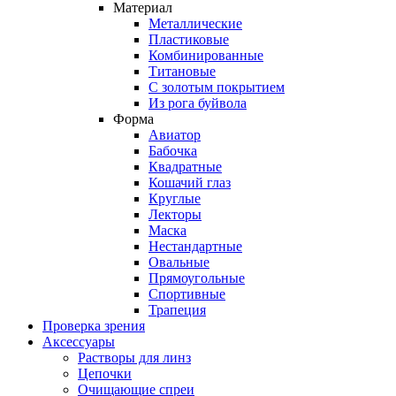
Материал
Металлические
Пластиковые
Комбинированные
Титановые
С золотым покрытием
Из рога буйвола
Форма
Авиатор
Бабочка
Квадратные
Кошачий глаз
Круглые
Лекторы
Маска
Нестандартные
Овальные
Прямоугольные
Спортивные
Трапеция
Проверка зрения
Аксессуары
Растворы для линз
Цепочки
Очищающие спреи