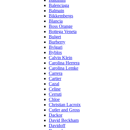
Baldinini
Balenciaga
Balmain
Bikkembergs
Blancia
Boss Orange
Bottega Veneta
Bulget
Burberry
Bvlgari
Byblos
Calvin Klein
Carolina Herrera
Carolina Lemke
Carrera
Cartier
Cazal
Celine
Cerruti
Chloe
Christian Lacroix
Cutler and Gross
Dackor
David Beckham
Davidoff