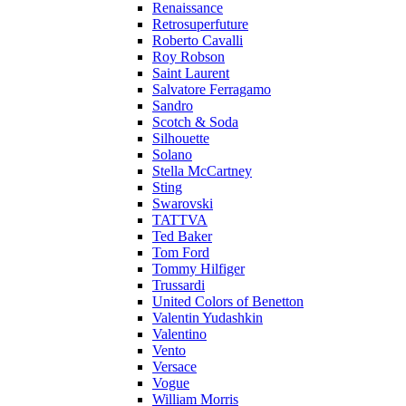
Renaissance
Retrosuperfuture
Roberto Cavalli
Roy Robson
Saint Laurent
Salvatore Ferragamo
Sandro
Scotch & Soda
Silhouette
Solano
Stella McCartney
Sting
Swarovski
TATTVA
Ted Baker
Tom Ford
Tommy Hilfiger
Trussardi
United Colors of Benetton
Valentin Yudashkin
Valentino
Vento
Versace
Vogue
William Morris