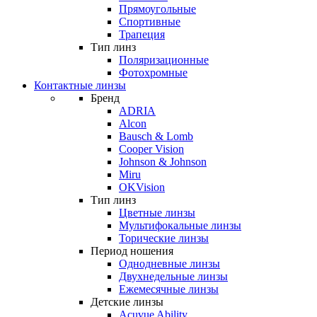
Прямоугольные
Спортивные
Трапеция
Тип линз
Поляризационные
Фотохромные
Контактные линзы
Бренд
ADRIA
Alcon
Bausch & Lomb
Cooper Vision
Johnson & Johnson
Miru
OKVision
Тип линз
Цветные линзы
Мультифокальные линзы
Торические линзы
Период ношения
Однодневные линзы
Двухнедельные линзы
Ежемесячные линзы
Детские линзы
Acuvue Ability