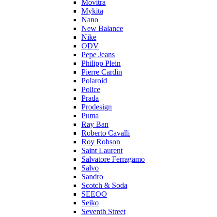
Movitra
Mykita
Nano
New Balance
Nike
ODV
Pepe Jeans
Philipp Plein
Pierre Cardin
Polaroid
Police
Prada
Prodesign
Puma
Ray Ban
Roberto Cavalli
Roy Robson
Saint Laurent
Salvatore Ferragamo
Salvo
Sandro
Scotch & Soda
SEEOO
Seiko
Seventh Street