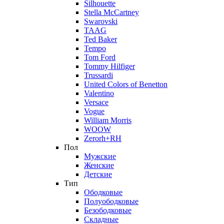
Silhouette
Stella McCartney
Swarovski
TAAG
Ted Baker
Tempo
Tom Ford
Tommy Hilfiger
Trussardi
United Colors of Benetton
Valentino
Versace
Vogue
William Morris
WOOW
Zerorh+RH
Пол
Мужские
Женские
Детские
Тип
Ободковые
Полуободковые
Безободковые
Складные