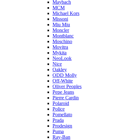
Maybach
MCM
Michael Kors
Missoni
Miu Miu
Moncler
Montblanc
Moschino
Movitra
Mykita
NeoLook
Nice
Oakley
ODD Molly
Off-White
Oliver Peoples
Pepe Jeans
Pierre Cardin
Polaroid
Police
Pomellato
Prada
Prodesign
Puma
Ray-Ban