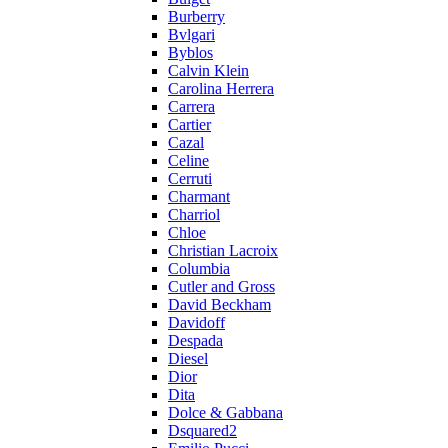
Burberry
Bvlgari
Byblos
Calvin Klein
Carolina Herrera
Carrera
Cartier
Cazal
Celine
Cerruti
Charmant
Charriol
Chloe
Christian Lacroix
Columbia
Cutler and Gross
David Beckham
Davidoff
Despada
Diesel
Dior
Dita
Dolce & Gabbana
Dsquared2