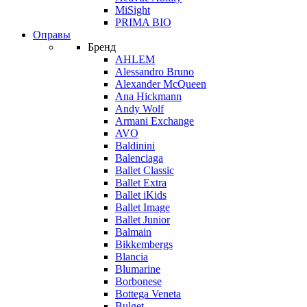
MiSight
PRIMA BIO
Оправы
Бренд
AHLEM
Alessandro Bruno
Alexander McQueen
Ana Hickmann
Andy Wolf
Armani Exchange
AVO
Baldinini
Balenciaga
Ballet Classic
Ballet Extra
Ballet iKids
Ballet Image
Ballet Junior
Balmain
Bikkembergs
Blancia
Blumarine
Borbonese
Bottega Veneta
Bulget