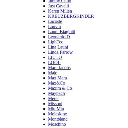
Jimmy Choo
Just Cavalli
Karen Millen
KREUZBERGKINDER
Lacoste
Lanvin
Laura Biagiotti
Leonardo D
LighTec
Lina Latini
Linda Farrow
LIU JO
LOOL
Marc Jacobs
Maje
Max Mara
Max&Co
Maxim & Co
Maybach
Merel
Missoni
Miu Miu
Moleskine
Montblanc
Moschino