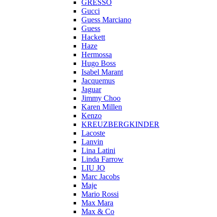
GRESSO
Gucci
Guess Marciano
Guess
Hackett
Haze
Hermossa
Hugo Boss
Isabel Marant
Jacquemus
Jaguar
Jimmy Choo
Karen Millen
Kenzo
KREUZBERGKINDER
Lacoste
Lanvin
Lina Latini
Linda Farrow
LIU JO
Marc Jacobs
Maje
Mario Rossi
Max Mara
Max & Co