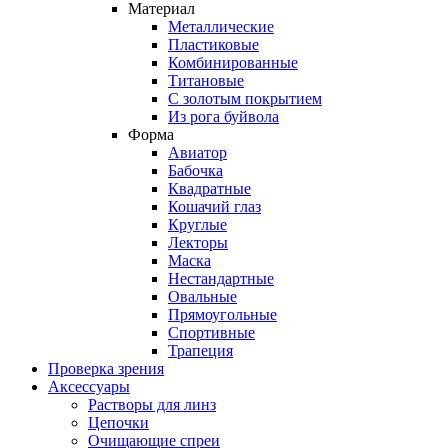
Материал
Металлические
Пластиковые
Комбинированные
Титановые
С золотым покрытием
Из рога буйвола
Форма
Авиатор
Бабочка
Квадратные
Кошачий глаз
Круглые
Лекторы
Маска
Нестандартные
Овальные
Прямоугольные
Спортивные
Трапеция
Проверка зрения
Аксессуары
Растворы для линз
Цепочки
Очищающие спреи