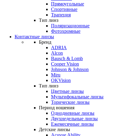
Прямоугольные
Спортивные
Трапеция
Тип линз
Поляризационные
Фотохромные
Контактные линзы
Бренд
ADRIA
Alcon
Bausch & Lomb
Cooper Vision
Johnson & Johnson
Miru
OKVision
Тип линз
Цветные линзы
Мультифокальные линзы
Торические линзы
Период ношения
Однодневные линзы
Двухнедельные линзы
Ежемесячные линзы
Детские линзы
Acuvue Ability