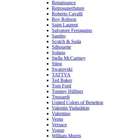
Renaissance
Retrosuperfuture
Roberto Cavalli
Roy Robson
Saint Laurent
Salvatore Ferragamo
Sandro
Scotch & Soda
Silhouette
Solano
Stella McCartney
Sting
Swarovski
TATTVA
Ted Baker
Tom Ford
Tommy Hilfiger
Trussardi
United Colors of Benetton
Valentin Yudashkin
Valentino
Vento
Versace
Vogue
William Morris