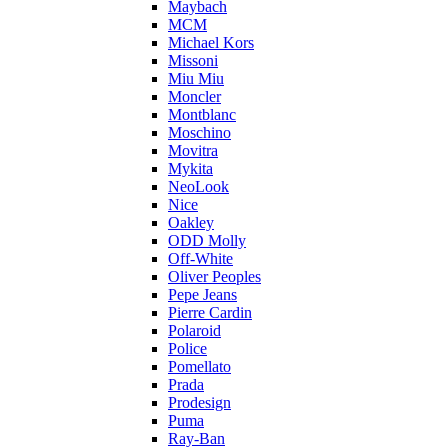
Maybach
MCM
Michael Kors
Missoni
Miu Miu
Moncler
Montblanc
Moschino
Movitra
Mykita
NeoLook
Nice
Oakley
ODD Molly
Off-White
Oliver Peoples
Pepe Jeans
Pierre Cardin
Polaroid
Police
Pomellato
Prada
Prodesign
Puma
Ray-Ban