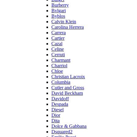
Burberry
Bvlgari
Byblos
Calvin Klein
Carolina Herrera
Carrera
Cartier
Cazal
Celine
Cerruti
Charmant
Charriol
Chloe
Christian Lacroix
Columbia
Cutler and Gross
David Beckham
Davidoff
Despada
Diesel
Dior
Dita
Dolce & Gabbana
Dsquared2