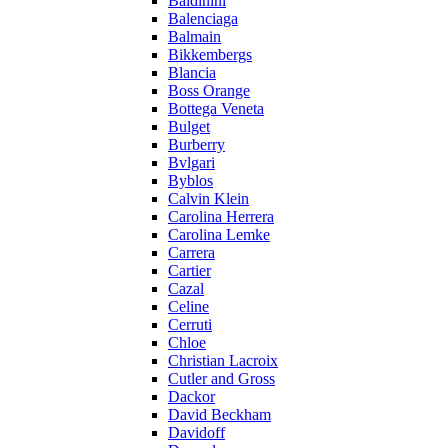
Baldinini
Balenciaga
Balmain
Bikkembergs
Blancia
Boss Orange
Bottega Veneta
Bulget
Burberry
Bvlgari
Byblos
Calvin Klein
Carolina Herrera
Carolina Lemke
Carrera
Cartier
Cazal
Celine
Cerruti
Chloe
Christian Lacroix
Cutler and Gross
Dackor
David Beckham
Davidoff