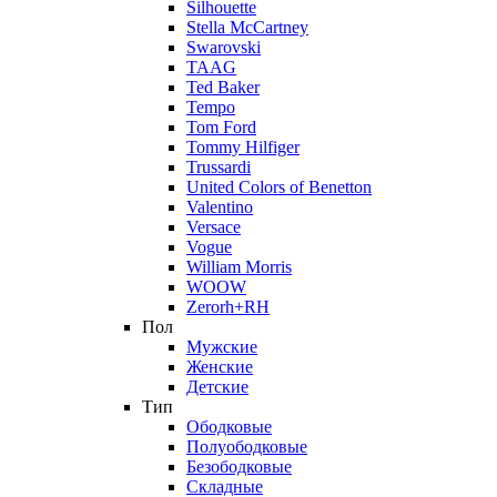
Silhouette
Stella McCartney
Swarovski
TAAG
Ted Baker
Tempo
Tom Ford
Tommy Hilfiger
Trussardi
United Colors of Benetton
Valentino
Versace
Vogue
William Morris
WOOW
Zerorh+RH
Пол
Мужские
Женские
Детские
Тип
Ободковые
Полуободковые
Безободковые
Складные