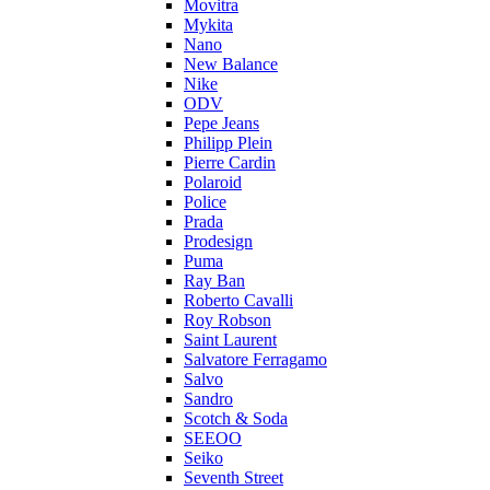
Movitra
Mykita
Nano
New Balance
Nike
ODV
Pepe Jeans
Philipp Plein
Pierre Cardin
Polaroid
Police
Prada
Prodesign
Puma
Ray Ban
Roberto Cavalli
Roy Robson
Saint Laurent
Salvatore Ferragamo
Salvo
Sandro
Scotch & Soda
SEEOO
Seiko
Seventh Street