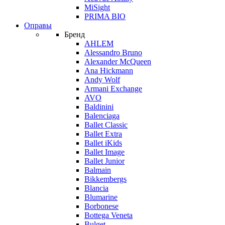
MiSight
PRIMA BIO
Оправы
Бренд
AHLEM
Alessandro Bruno
Alexander McQueen
Ana Hickmann
Andy Wolf
Armani Exchange
AVO
Baldinini
Balenciaga
Ballet Classic
Ballet Extra
Ballet iKids
Ballet Image
Ballet Junior
Balmain
Bikkembergs
Blancia
Blumarine
Borbonese
Bottega Veneta
Bulget