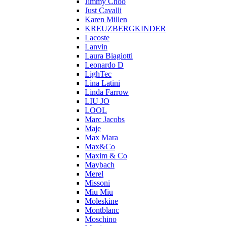
Jimmy Choo
Just Cavalli
Karen Millen
KREUZBERGKINDER
Lacoste
Lanvin
Laura Biagiotti
Leonardo D
LighTec
Lina Latini
Linda Farrow
LIU JO
LOOL
Marc Jacobs
Maje
Max Mara
Max&Co
Maxim & Co
Maybach
Merel
Missoni
Miu Miu
Moleskine
Montblanc
Moschino