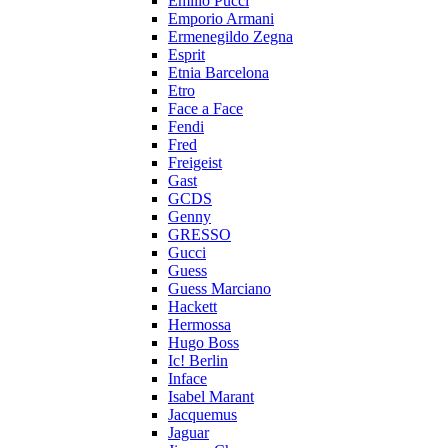
Emilio Pucci
Emporio Armani
Ermenegildo Zegna
Esprit
Etnia Barcelona
Etro
Face a Face
Fendi
Fred
Freigeist
Gast
GCDS
Genny
GRESSO
Gucci
Guess
Guess Marciano
Hackett
Hermossa
Hugo Boss
Ic! Berlin
Inface
Isabel Marant
Jacquemus
Jaguar