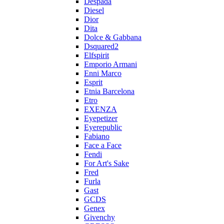
Despada
Diesel
Dior
Dita
Dolce & Gabbana
Dsquared2
Elfspirit
Emporio Armani
Enni Marco
Esprit
Etnia Barcelona
Etro
EXENZA
Eyepetizer
Eyerepublic
Fabiano
Face a Face
Fendi
For Art's Sake
Fred
Furla
Gast
GCDS
Genex
Givenchy