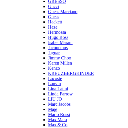
GRESSO
Gucci
Guess Marciano
Guess
Hackett
Haze
Hermossa
Hugo Boss
Isabel Marant
Jacquemus
Jaguar
Jimmy Choo
Karen Millen
Kenzo
KREUZBERGKINDER
Lacoste
Lanvin
Lina Latini
Linda Farrow
LIU JO
Marc Jacobs
Maje
Mario Rossi
Max Mara
Max & Co