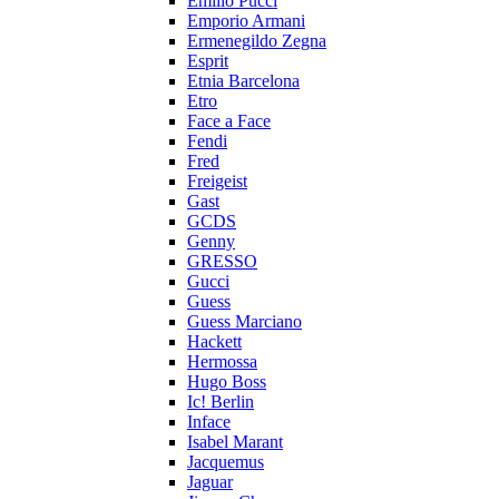
Emilio Pucci
Emporio Armani
Ermenegildo Zegna
Esprit
Etnia Barcelona
Etro
Face a Face
Fendi
Fred
Freigeist
Gast
GCDS
Genny
GRESSO
Gucci
Guess
Guess Marciano
Hackett
Hermossa
Hugo Boss
Ic! Berlin
Inface
Isabel Marant
Jacquemus
Jaguar