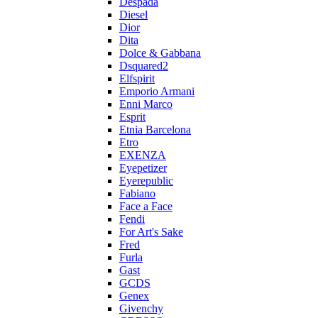
Despada
Diesel
Dior
Dita
Dolce & Gabbana
Dsquared2
Elfspirit
Emporio Armani
Enni Marco
Esprit
Etnia Barcelona
Etro
EXENZA
Eyepetizer
Eyerepublic
Fabiano
Face a Face
Fendi
For Art's Sake
Fred
Furla
Gast
GCDS
Genex
Givenchy