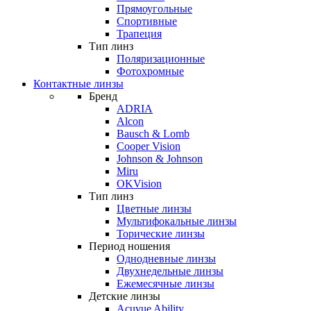
Прямоугольные
Спортивные
Трапеция
Тип линз
Поляризационные
Фотохромные
Контактные линзы
Бренд
ADRIA
Alcon
Bausch & Lomb
Cooper Vision
Johnson & Johnson
Miru
OKVision
Тип линз
Цветные линзы
Мультифокальные линзы
Торические линзы
Период ношения
Однодневные линзы
Двухнедельные линзы
Ежемесячные линзы
Детские линзы
Acuvue Ability