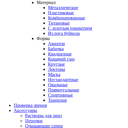
Материал
Металлические
Пластиковые
Комбинированные
Титановые
С золотым покрытием
Из рога буйвола
Форма
Авиатор
Бабочка
Квадратные
Кошачий глаз
Круглые
Лекторы
Маска
Нестандартные
Овальные
Прямоугольные
Спортивные
Трапеция
Проверка зрения
Аксессуары
Растворы для линз
Цепочки
Очищающие спреи