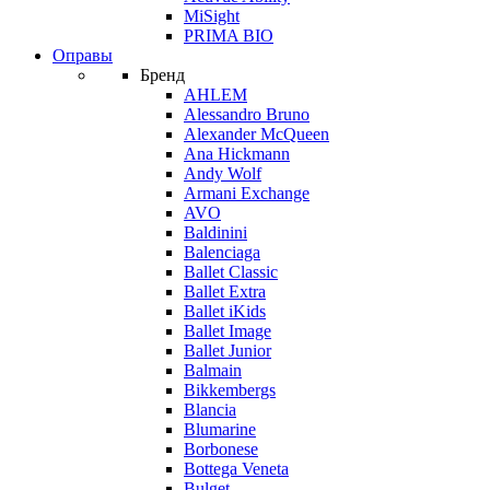
MiSight
PRIMA BIO
Оправы
Бренд
AHLEM
Alessandro Bruno
Alexander McQueen
Ana Hickmann
Andy Wolf
Armani Exchange
AVO
Baldinini
Balenciaga
Ballet Classic
Ballet Extra
Ballet iKids
Ballet Image
Ballet Junior
Balmain
Bikkembergs
Blancia
Blumarine
Borbonese
Bottega Veneta
Bulget