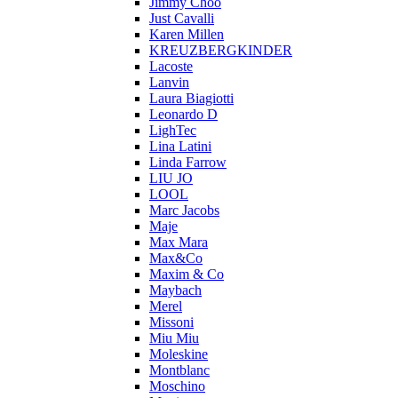
Jimmy Choo
Just Cavalli
Karen Millen
KREUZBERGKINDER
Lacoste
Lanvin
Laura Biagiotti
Leonardo D
LighTec
Lina Latini
Linda Farrow
LIU JO
LOOL
Marc Jacobs
Maje
Max Mara
Max&Co
Maxim & Co
Maybach
Merel
Missoni
Miu Miu
Moleskine
Montblanc
Moschino