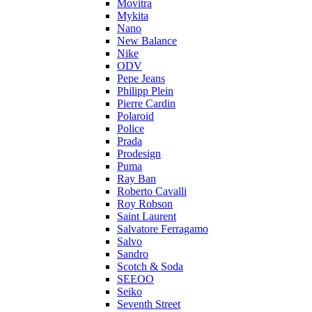
Movitra
Mykita
Nano
New Balance
Nike
ODV
Pepe Jeans
Philipp Plein
Pierre Cardin
Polaroid
Police
Prada
Prodesign
Puma
Ray Ban
Roberto Cavalli
Roy Robson
Saint Laurent
Salvatore Ferragamo
Salvo
Sandro
Scotch & Soda
SEEOO
Seiko
Seventh Street