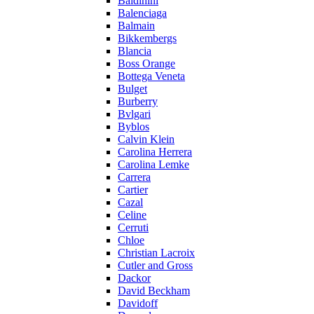
Baldinini
Balenciaga
Balmain
Bikkembergs
Blancia
Boss Orange
Bottega Veneta
Bulget
Burberry
Bvlgari
Byblos
Calvin Klein
Carolina Herrera
Carolina Lemke
Carrera
Cartier
Cazal
Celine
Cerruti
Chloe
Christian Lacroix
Cutler and Gross
Dackor
David Beckham
Davidoff