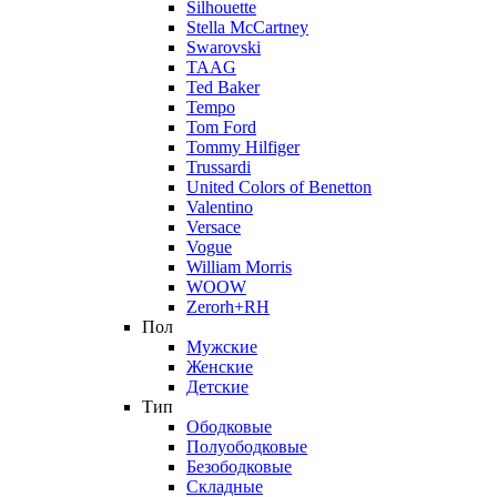
Silhouette
Stella McCartney
Swarovski
TAAG
Ted Baker
Tempo
Tom Ford
Tommy Hilfiger
Trussardi
United Colors of Benetton
Valentino
Versace
Vogue
William Morris
WOOW
Zerorh+RH
Пол
Мужские
Женские
Детские
Тип
Ободковые
Полуободковые
Безободковые
Складные