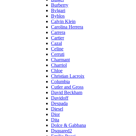
Burberry
Bvlgari
Byblos
Calvin Klein
Carolina Herrera
Carrera
Cartier
Cazal
Celine
Cerruti
Charmant
Charriol
Chloe
Christian Lacroix
Columbia
Cutler and Gross
David Beckham
Davidoff
Despada
Diesel
Dior
Dita
Dolce & Gabbana
Dsquared2