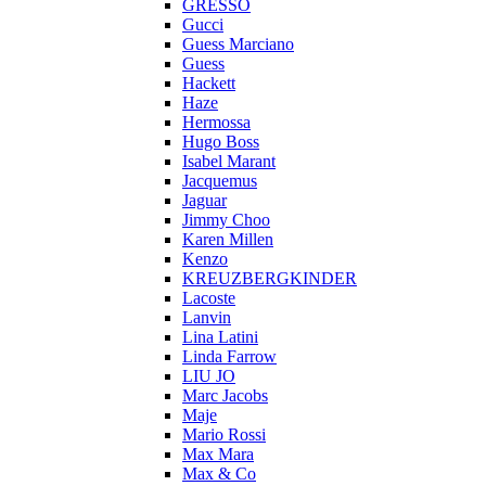
GRESSO
Gucci
Guess Marciano
Guess
Hackett
Haze
Hermossa
Hugo Boss
Isabel Marant
Jacquemus
Jaguar
Jimmy Choo
Karen Millen
Kenzo
KREUZBERGKINDER
Lacoste
Lanvin
Lina Latini
Linda Farrow
LIU JO
Marc Jacobs
Maje
Mario Rossi
Max Mara
Max & Co