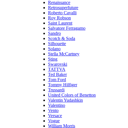
Renaissance
Retrosuperfuture
Roberto Cavalli
Roy Robson
Saint Laurent
Salvatore Ferragamo
Sandro
Scotch & Soda
Silhouette
Solano
Stella McCartney
Sting
Swarovski
TATTVA
Ted Baker
Tom Ford
Tommy Hilfiger
Trussardi
United Colors of Benetton
Valentin Yudashkin
Valentino
Vento
Versace
Vogue
William Morris