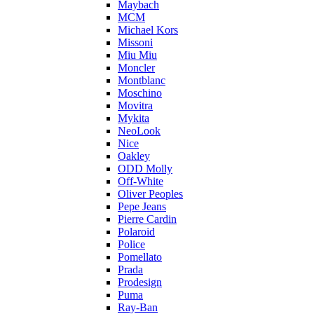
Maybach
MCM
Michael Kors
Missoni
Miu Miu
Moncler
Montblanc
Moschino
Movitra
Mykita
NeoLook
Nice
Oakley
ODD Molly
Off-White
Oliver Peoples
Pepe Jeans
Pierre Cardin
Polaroid
Police
Pomellato
Prada
Prodesign
Puma
Ray-Ban