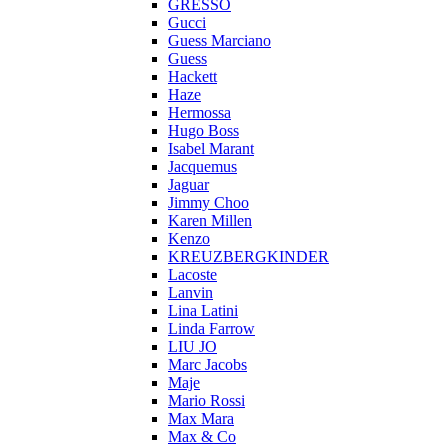
GRESSO
Gucci
Guess Marciano
Guess
Hackett
Haze
Hermossa
Hugo Boss
Isabel Marant
Jacquemus
Jaguar
Jimmy Choo
Karen Millen
Kenzo
KREUZBERGKINDER
Lacoste
Lanvin
Lina Latini
Linda Farrow
LIU JO
Marc Jacobs
Maje
Mario Rossi
Max Mara
Max & Co