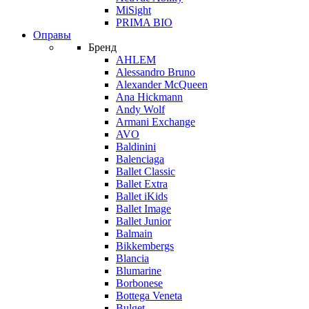
MiSight
PRIMA BIO
Оправы
Бренд
AHLEM
Alessandro Bruno
Alexander McQueen
Ana Hickmann
Andy Wolf
Armani Exchange
AVO
Baldinini
Balenciaga
Ballet Classic
Ballet Extra
Ballet iKids
Ballet Image
Ballet Junior
Balmain
Bikkembergs
Blancia
Blumarine
Borbonese
Bottega Veneta
Bulget