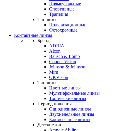
Прямоугольные
Спортивные
Трапеция
Тип линз
Поляризационные
Фотохромные
Контактные линзы
Бренд
ADRIA
Alcon
Bausch & Lomb
Cooper Vision
Johnson & Johnson
Miru
OKVision
Тип линз
Цветные линзы
Мультифокальные линзы
Торические линзы
Период ношения
Однодневные линзы
Двухнедельные линзы
Ежемесячные линзы
Детские линзы
Acuvue Ability