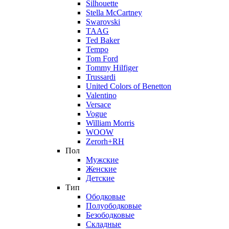
Silhouette
Stella McCartney
Swarovski
TAAG
Ted Baker
Tempo
Tom Ford
Tommy Hilfiger
Trussardi
United Colors of Benetton
Valentino
Versace
Vogue
William Morris
WOOW
Zerorh+RH
Пол
Мужские
Женские
Детские
Тип
Ободковые
Полуободковые
Безободковые
Складные