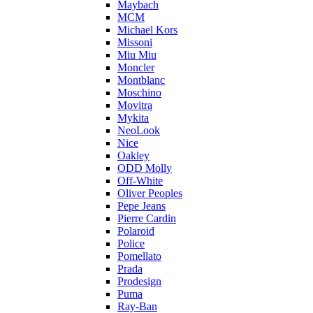
Maybach
MCM
Michael Kors
Missoni
Miu Miu
Moncler
Montblanc
Moschino
Movitra
Mykita
NeoLook
Nice
Oakley
ODD Molly
Off-White
Oliver Peoples
Pepe Jeans
Pierre Cardin
Polaroid
Police
Pomellato
Prada
Prodesign
Puma
Ray-Ban