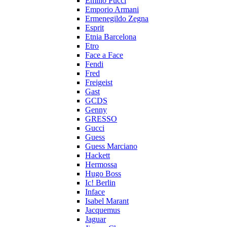
Emilio Pucci
Emporio Armani
Ermenegildo Zegna
Esprit
Etnia Barcelona
Etro
Face a Face
Fendi
Fred
Freigeist
Gast
GCDS
Genny
GRESSO
Gucci
Guess
Guess Marciano
Hackett
Hermossa
Hugo Boss
Ic! Berlin
Inface
Isabel Marant
Jacquemus
Jaguar