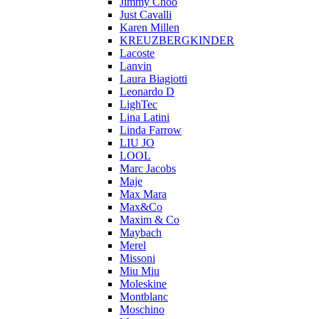
Jimmy Choo
Just Cavalli
Karen Millen
KREUZBERGKINDER
Lacoste
Lanvin
Laura Biagiotti
Leonardo D
LighTec
Lina Latini
Linda Farrow
LIU JO
LOOL
Marc Jacobs
Maje
Max Mara
Max&Co
Maxim & Co
Maybach
Merel
Missoni
Miu Miu
Moleskine
Montblanc
Moschino