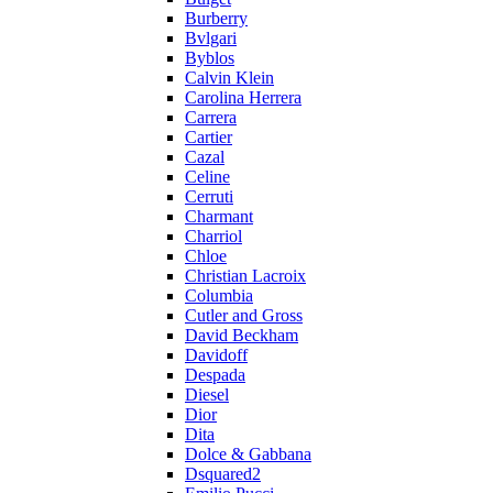
Burberry
Bvlgari
Byblos
Calvin Klein
Carolina Herrera
Carrera
Cartier
Cazal
Celine
Cerruti
Charmant
Charriol
Chloe
Christian Lacroix
Columbia
Cutler and Gross
David Beckham
Davidoff
Despada
Diesel
Dior
Dita
Dolce & Gabbana
Dsquared2