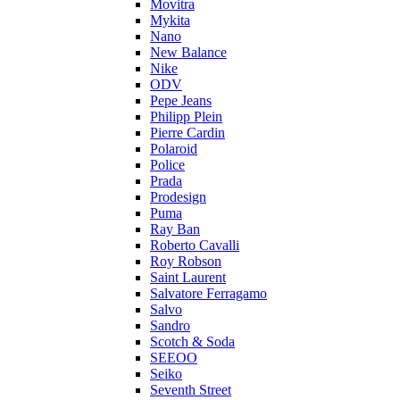
Movitra
Mykita
Nano
New Balance
Nike
ODV
Pepe Jeans
Philipp Plein
Pierre Cardin
Polaroid
Police
Prada
Prodesign
Puma
Ray Ban
Roberto Cavalli
Roy Robson
Saint Laurent
Salvatore Ferragamo
Salvo
Sandro
Scotch & Soda
SEEOO
Seiko
Seventh Street