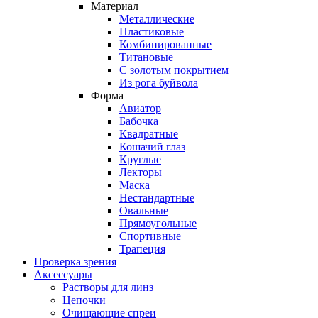
Материал
Металлические
Пластиковые
Комбинированные
Титановые
С золотым покрытием
Из рога буйвола
Форма
Авиатор
Бабочка
Квадратные
Кошачий глаз
Круглые
Лекторы
Маска
Нестандартные
Овальные
Прямоугольные
Спортивные
Трапеция
Проверка зрения
Аксессуары
Растворы для линз
Цепочки
Очищающие спреи