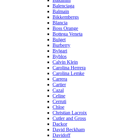
Baldinini
Balenciaga
Balmain
Bikkembergs
Blancia
Boss Orange
Bottega Veneta
Bulget
Burberry
Bvlgari
Byblos
Calvin Klein
Carolina Herrera
Carolina Lemke
Carrera
Cartier
Cazal
Celine
Cerruti
Chloe
Christian Lacroix
Cutler and Gross
Dackor
David Beckham
Davidoff