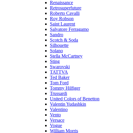
Renaissance
Retrosuperfuture
Roberto Cavalli
Roy Robson
Saint Laurent
Salvatore Ferragamo
Sandro
Scotch & Soda
Silhouette
Solano
Stella McCartney
Sting
Swarovski
TATTVA
Ted Baker
Tom Ford
Tommy Hilfiger
Trussardi
United Colors of Benetton
Valentin Yudashkin
Valentino
Vento
Versace
Vogue
William Morris