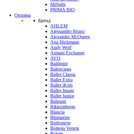
MiSight
PRIMA BIO
Оправы
Бренд
AHLEM
Alessandro Bruno
Alexander McQueen
Ana Hickmann
Andy Wolf
Armani Exchange
AVO
Baldinini
Balenciaga
Ballet Classic
Ballet Extra
Ballet iKids
Ballet Image
Ballet Junior
Balmain
Bikkembergs
Blancia
Blumarine
Borbonese
Bottega Veneta
Bulget