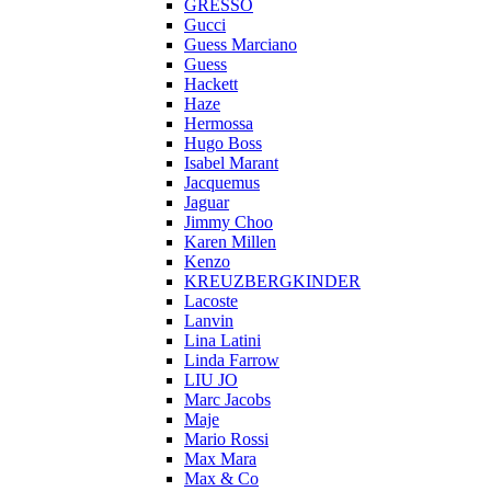
GRESSO
Gucci
Guess Marciano
Guess
Hackett
Haze
Hermossa
Hugo Boss
Isabel Marant
Jacquemus
Jaguar
Jimmy Choo
Karen Millen
Kenzo
KREUZBERGKINDER
Lacoste
Lanvin
Lina Latini
Linda Farrow
LIU JO
Marc Jacobs
Maje
Mario Rossi
Max Mara
Max & Co