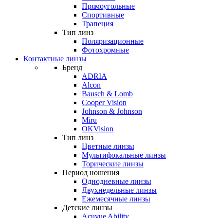
Прямоугольные
Спортивные
Трапеция
Тип линз
Поляризационные
Фотохромные
Контактные линзы
Бренд
ADRIA
Alcon
Bausch & Lomb
Cooper Vision
Johnson & Johnson
Miru
OKVision
Тип линз
Цветные линзы
Мультифокальные линзы
Торические линзы
Период ношения
Однодневные линзы
Двухнедельные линзы
Ежемесячные линзы
Детские линзы
Acuvue Ability