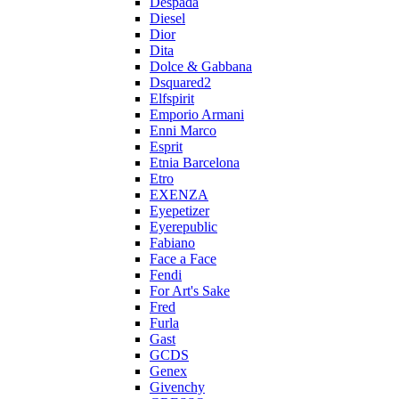
Despada
Diesel
Dior
Dita
Dolce & Gabbana
Dsquared2
Elfspirit
Emporio Armani
Enni Marco
Esprit
Etnia Barcelona
Etro
EXENZA
Eyepetizer
Eyerepublic
Fabiano
Face a Face
Fendi
For Art's Sake
Fred
Furla
Gast
GCDS
Genex
Givenchy