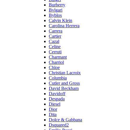
Burberry
Bvlgari
Byblos
Calvin Klein
Carolina Herrera
Carrera
Cartier
Cazal
Celine
Cerruti
Charmant
Charriol
Chloe
Christian Lacroix
Columbia
Cutler and Gross
David Beckham
Davidoff
Despada
Diesel
Dior
Dita
Dolce & Gabbana
Dsquared2