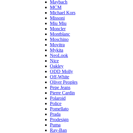
Maybach
MCM
Michael Kors
Missoni
Miu Miu
Moncler
Montblanc
Moschino
Movitra
Mykita
NeoLook
Nice
Oakley
ODD Molly
Off-White
Oliver Peoples
Pepe Jeans
Pierre Cardin
Polaroid
Police
Pomellato
Prada
Prodesign
Puma
Ray-Ban