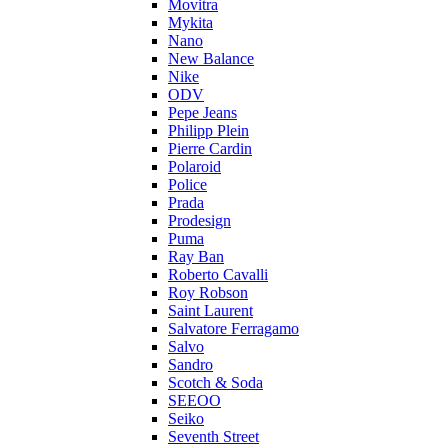
Movitra
Mykita
Nano
New Balance
Nike
ODV
Pepe Jeans
Philipp Plein
Pierre Cardin
Polaroid
Police
Prada
Prodesign
Puma
Ray Ban
Roberto Cavalli
Roy Robson
Saint Laurent
Salvatore Ferragamo
Salvo
Sandro
Scotch & Soda
SEEOO
Seiko
Seventh Street