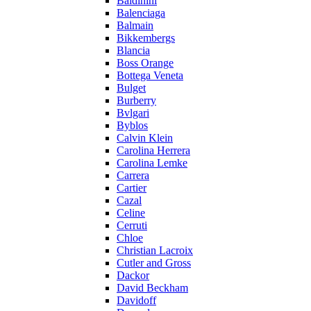
Baldinini
Balenciaga
Balmain
Bikkembergs
Blancia
Boss Orange
Bottega Veneta
Bulget
Burberry
Bvlgari
Byblos
Calvin Klein
Carolina Herrera
Carolina Lemke
Carrera
Cartier
Cazal
Celine
Cerruti
Chloe
Christian Lacroix
Cutler and Gross
Dackor
David Beckham
Davidoff