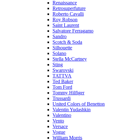
Renaissance
Retrosuperfuture
Roberto Cavalli
Roy Robson
Saint Laurent
Salvatore Ferragamo
Sandro
Scotch & Soda
Silhouette
Solano
Stella McCartney
Sting
Swarovski
TATTVA
Ted Baker
Tom Ford
Tommy Hilfiger
Trussardi
United Colors of Benetton
Valentin Yudashkin
Valentino
Vento
Versace
Vogue
William Morris