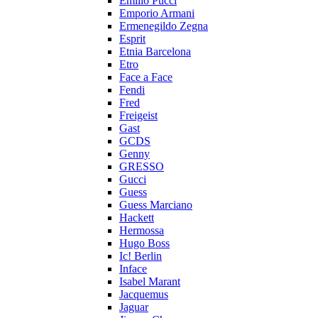
Emilio Pucci
Emporio Armani
Ermenegildo Zegna
Esprit
Etnia Barcelona
Etro
Face a Face
Fendi
Fred
Freigeist
Gast
GCDS
Genny
GRESSO
Gucci
Guess
Guess Marciano
Hackett
Hermossa
Hugo Boss
Ic! Berlin
Inface
Isabel Marant
Jacquemus
Jaguar