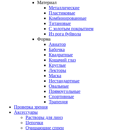
Материал
Металлические
Пластиковые
Комбинированные
Титановые
С золотым покрытием
Из рога буйвола
Форма
Авиатор
Бабочка
Квадратные
Кошачий глаз
Круглые
Лекторы
Маска
Нестандартные
Овальные
Прямоугольные
Спортивные
Трапеция
Проверка зрения
Аксессуары
Растворы для линз
Цепочки
Очищающие спреи