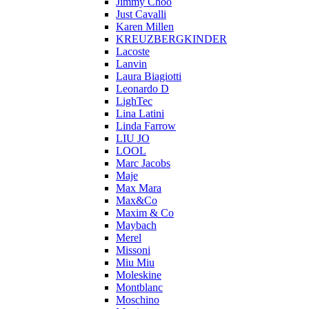
Jimmy Choo
Just Cavalli
Karen Millen
KREUZBERGKINDER
Lacoste
Lanvin
Laura Biagiotti
Leonardo D
LighTec
Lina Latini
Linda Farrow
LIU JO
LOOL
Marc Jacobs
Maje
Max Mara
Max&Co
Maxim & Co
Maybach
Merel
Missoni
Miu Miu
Moleskine
Montblanc
Moschino