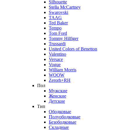
Silhouette
Stella McCartney
Swarovski
TAAG
Ted Baker
Tempo
Tom Ford
Tommy Hilfiger
Trussardi
United Colors of Benetton
Valentino
Versace
Vogue
William Morris
WOOW
Zerorh+RH
Пол
Мужские
Женские
Детские
Тип
Ободковые
Полуободковые
Безободковые
Складные