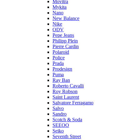
Movitra
Mykita
Nano
New Balance
Nike
ODV
Pepe Jeans
Philipp Plein
Pierre Cardin
Polaroid
Police
Prada
Prodesign
Puma
Ray Ban
Roberto Cavalli
Roy Robson
Saint Laurent
Salvatore Ferragamo
Salvo
Sandro
Scotch & Soda
SEEOO
Seiko
Seventh Street