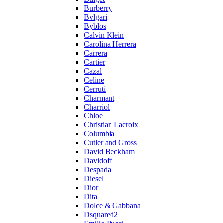
Burberry
Bvlgari
Byblos
Calvin Klein
Carolina Herrera
Carrera
Cartier
Cazal
Celine
Cerruti
Charmant
Charriol
Chloe
Christian Lacroix
Columbia
Cutler and Gross
David Beckham
Davidoff
Despada
Diesel
Dior
Dita
Dolce & Gabbana
Dsquared2