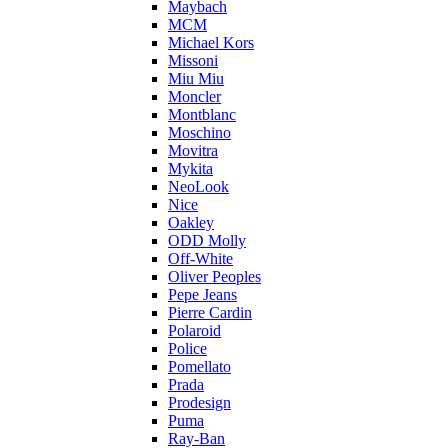
Maybach
MCM
Michael Kors
Missoni
Miu Miu
Moncler
Montblanc
Moschino
Movitra
Mykita
NeoLook
Nice
Oakley
ODD Molly
Off-White
Oliver Peoples
Pepe Jeans
Pierre Cardin
Polaroid
Police
Pomellato
Prada
Prodesign
Puma
Ray-Ban