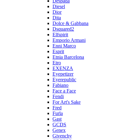
Despada
Diesel
Dior
Dita
Dolce & Gabbana
Dsquared2
Elfspirit
Emporio Armani
Enni Marco
Esprit
Etnia Barcelona
Etro
EXENZA
Eyepetizer
Eyerepublic
Fabiano
Face a Face
Fendi
For Art's Sake
Fred
Furla
Gast
GCDS
Genex
Givenchy