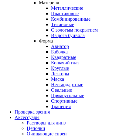
Материал
Металлические
Пластиковые
Комбинированные
Титановые
С золотым покрытием
Из рога буйвола
Форма
Авиатор
Бабочка
Квадратные
Кошачий глаз
Круглые
Лекторы
Маска
Нестандартные
Овальные
Прямоугольные
Спортивные
Трапеция
Проверка зрения
Аксессуары
Растворы для линз
Цепочки
Очищающие спреи