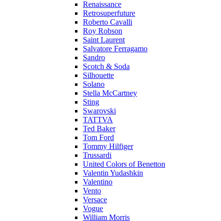
Renaissance
Retrosuperfuture
Roberto Cavalli
Roy Robson
Saint Laurent
Salvatore Ferragamo
Sandro
Scotch & Soda
Silhouette
Solano
Stella McCartney
Sting
Swarovski
TATTVA
Ted Baker
Tom Ford
Tommy Hilfiger
Trussardi
United Colors of Benetton
Valentin Yudashkin
Valentino
Vento
Versace
Vogue
William Morris