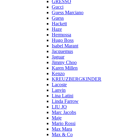
GRESSO
Gucci
Guess Marciano
Guess
Hackett
Haze
Hermossa
Hugo Boss
Isabel Marant
Jacquemus
Jaguar
Jimmy Choo
Karen Millen
Kenzo
KREUZBERGKINDER
Lacoste
Lanvin
Lina Latini
Linda Farrow
LIU JO
Marc Jacobs
Maje
Mario Rossi
Max Mara
Max & Co