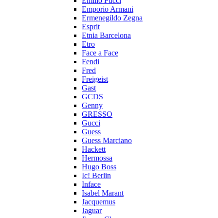
Emilio Pucci
Emporio Armani
Ermenegildo Zegna
Esprit
Etnia Barcelona
Etro
Face a Face
Fendi
Fred
Freigeist
Gast
GCDS
Genny
GRESSO
Gucci
Guess
Guess Marciano
Hackett
Hermossa
Hugo Boss
Ic! Berlin
Inface
Isabel Marant
Jacquemus
Jaguar