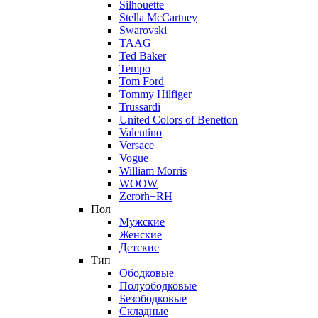
Silhouette
Stella McCartney
Swarovski
TAAG
Ted Baker
Tempo
Tom Ford
Tommy Hilfiger
Trussardi
United Colors of Benetton
Valentino
Versace
Vogue
William Morris
WOOW
Zerorh+RH
Пол
Мужские
Женские
Детские
Тип
Ободковые
Полуободковые
Безободковые
Складные