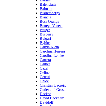
Baldinini
Balenciaga
Balmain
Bikkembergs
Blancia
Boss Orange
Bottega Veneta
Bulget
Burberry
Bvlgari
Byblos
Calvin Klein
Carolina Herrera
Carolina Lemke
Carrera
Cartier
Cazal
Celine
Cerruti
Chloe
Christian Lacroix
Cutler and Gross
Dackor
David Beckham
Davidoff