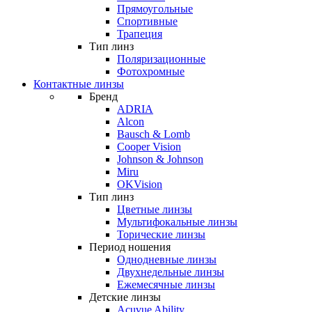
Прямоугольные
Спортивные
Трапеция
Тип линз
Поляризационные
Фотохромные
Контактные линзы
Бренд
ADRIA
Alcon
Bausch & Lomb
Cooper Vision
Johnson & Johnson
Miru
OKVision
Тип линз
Цветные линзы
Мультифокальные линзы
Торические линзы
Период ношения
Однодневные линзы
Двухнедельные линзы
Ежемесячные линзы
Детские линзы
Acuvue Ability