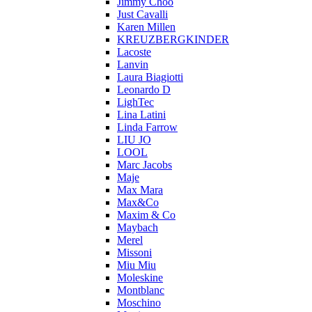
Jimmy Choo
Just Cavalli
Karen Millen
KREUZBERGKINDER
Lacoste
Lanvin
Laura Biagiotti
Leonardo D
LighTec
Lina Latini
Linda Farrow
LIU JO
LOOL
Marc Jacobs
Maje
Max Mara
Max&Co
Maxim & Co
Maybach
Merel
Missoni
Miu Miu
Moleskine
Montblanc
Moschino