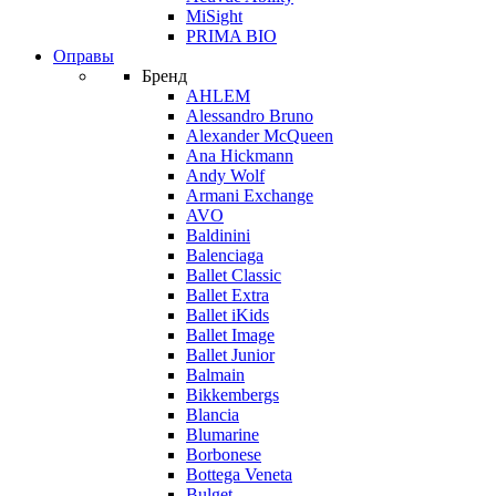
MiSight
PRIMA BIO
Оправы
Бренд
AHLEM
Alessandro Bruno
Alexander McQueen
Ana Hickmann
Andy Wolf
Armani Exchange
AVO
Baldinini
Balenciaga
Ballet Classic
Ballet Extra
Ballet iKids
Ballet Image
Ballet Junior
Balmain
Bikkembergs
Blancia
Blumarine
Borbonese
Bottega Veneta
Bulget