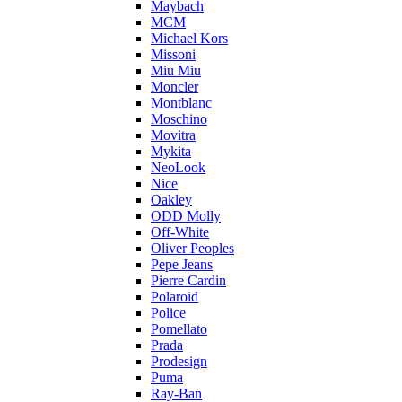
Maybach
MCM
Michael Kors
Missoni
Miu Miu
Moncler
Montblanc
Moschino
Movitra
Mykita
NeoLook
Nice
Oakley
ODD Molly
Off-White
Oliver Peoples
Pepe Jeans
Pierre Cardin
Polaroid
Police
Pomellato
Prada
Prodesign
Puma
Ray-Ban