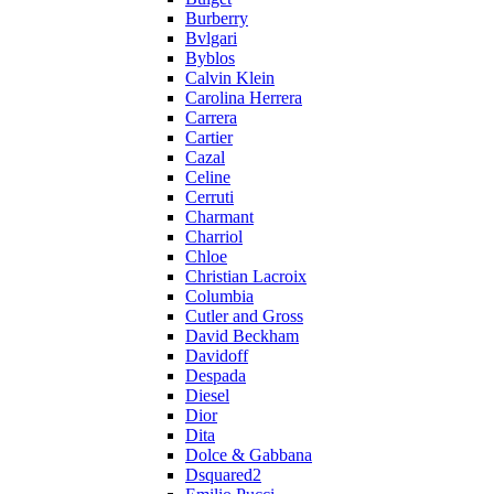
Burberry
Bvlgari
Byblos
Calvin Klein
Carolina Herrera
Carrera
Cartier
Cazal
Celine
Cerruti
Charmant
Charriol
Chloe
Christian Lacroix
Columbia
Cutler and Gross
David Beckham
Davidoff
Despada
Diesel
Dior
Dita
Dolce & Gabbana
Dsquared2