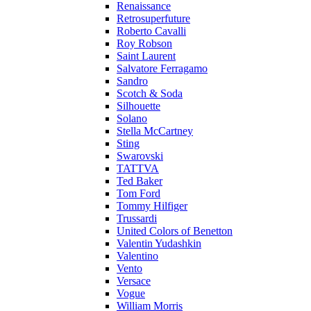
Renaissance
Retrosuperfuture
Roberto Cavalli
Roy Robson
Saint Laurent
Salvatore Ferragamo
Sandro
Scotch & Soda
Silhouette
Solano
Stella McCartney
Sting
Swarovski
TATTVA
Ted Baker
Tom Ford
Tommy Hilfiger
Trussardi
United Colors of Benetton
Valentin Yudashkin
Valentino
Vento
Versace
Vogue
William Morris