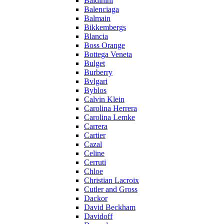
Baldinini
Balenciaga
Balmain
Bikkembergs
Blancia
Boss Orange
Bottega Veneta
Bulget
Burberry
Bvlgari
Byblos
Calvin Klein
Carolina Herrera
Carolina Lemke
Carrera
Cartier
Cazal
Celine
Cerruti
Chloe
Christian Lacroix
Cutler and Gross
Dackor
David Beckham
Davidoff