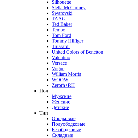
Silhouette
Stella McCartney
Swarovski
TAAG
Ted Baker
Tempo
Tom Ford
Tommy Hilfiger
Trussardi
United Colors of Benetton
Valentino
Versace
Vogue
William Morris
WOOW
Zerorh+RH
Пол
Мужские
Женские
Детские
Тип
Ободковые
Полуободковые
Безободковые
Складные