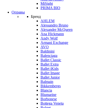
MiSight
PRIMA BIO
Оправы
Бренд
AHLEM
Alessandro Bruno
Alexander McQueen
Ana Hickmann
Andy Wolf
Armani Exchange
AVO
Baldinini
Balenciaga
Ballet Classic
Ballet Extra
Ballet iKids
Ballet Image
Ballet Junior
Balmain
Bikkembergs
Blancia
Blumarine
Borbonese
Bottega Veneta
Bulget