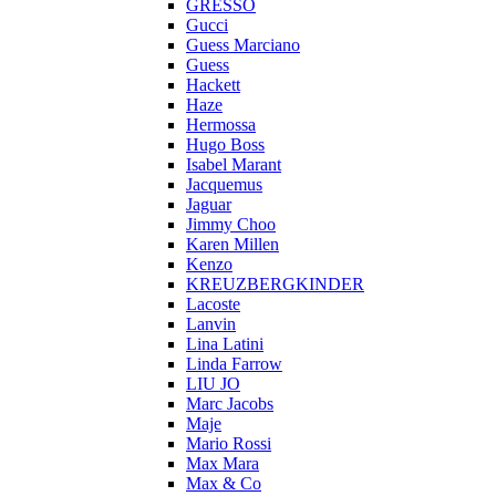
GRESSO
Gucci
Guess Marciano
Guess
Hackett
Haze
Hermossa
Hugo Boss
Isabel Marant
Jacquemus
Jaguar
Jimmy Choo
Karen Millen
Kenzo
KREUZBERGKINDER
Lacoste
Lanvin
Lina Latini
Linda Farrow
LIU JO
Marc Jacobs
Maje
Mario Rossi
Max Mara
Max & Co