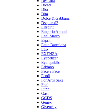
Despada
Diesel
Dior
Dita
Dolce & Gabbana
Dsquared2
Elfspirit
Emporio Armani
Enni Marco
Esprit
Etnia Barcelona
Etro
EXENZA
Eyepetizer
Eyerepublic
Fabiano
Face a Face
Fendi
For Art's Sake
Fred
Furla
Gast
GCDS
Genex
Givenchy