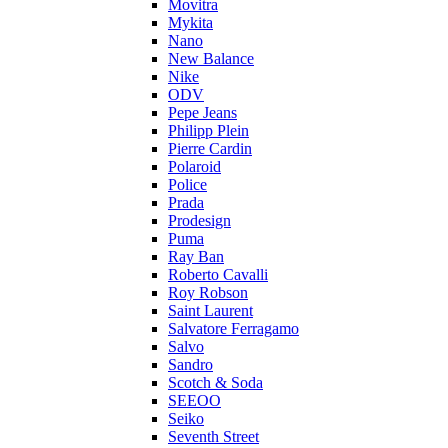
Movitra
Mykita
Nano
New Balance
Nike
ODV
Pepe Jeans
Philipp Plein
Pierre Cardin
Polaroid
Police
Prada
Prodesign
Puma
Ray Ban
Roberto Cavalli
Roy Robson
Saint Laurent
Salvatore Ferragamo
Salvo
Sandro
Scotch & Soda
SEEOO
Seiko
Seventh Street