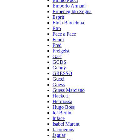
Emilio Pucci
Emporio Armani
Ermenegildo Zegna
Esprit
Etnia Barcelona
Etro
Face a Face
Fendi
Fred
Freigeist
Gast
GCDS
Genny
GRESSO
Gucci
Guess
Guess Marciano
Hackett
Hermossa
Hugo Boss
Ic! Berlin
Inface
Isabel Marant
Jacquemus
Jaguar