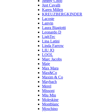
Jimmy Choo
Just Cavalli
Karen Millen
KREUZBERGKINDER
Lacoste
Lanvin
Laura Biagiotti
Leonardo D
LighTec
Lina Latini
Linda Farrow
LIU JO
LOOL
Marc Jacobs
Maje
Max Mara
Max&Co
Maxim & Co
Maybach
Merel
Missoni
Miu Miu
Moleskine
Montblanc
Moschino