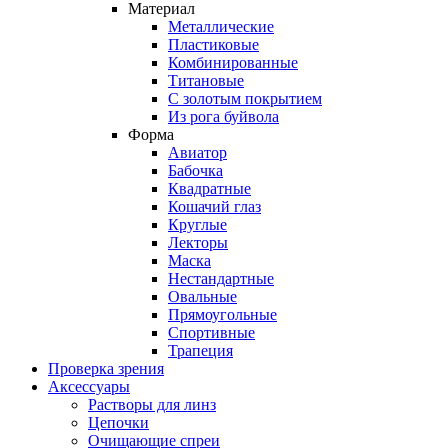
Материал
Металлические
Пластиковые
Комбинированные
Титановые
С золотым покрытием
Из рога буйвола
Форма
Авиатор
Бабочка
Квадратные
Кошачий глаз
Круглые
Лекторы
Маска
Нестандартные
Овальные
Прямоугольные
Спортивные
Трапеция
Проверка зрения
Аксессуары
Растворы для линз
Цепочки
Очищающие спреи