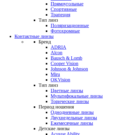
Прямоугольные
Спортивные
Трапеция
Тип линз
Поляризационные
Фотохромные
Контактные линзы
Бренд
ADRIA
Alcon
Bausch & Lomb
Cooper Vision
Johnson & Johnson
Miru
OKVision
Тип линз
Цветные линзы
Мультифокальные линзы
Торические линзы
Период ношения
Однодневные линзы
Двухнедельные линзы
Ежемесячные линзы
Детские линзы
Acuvue Ability