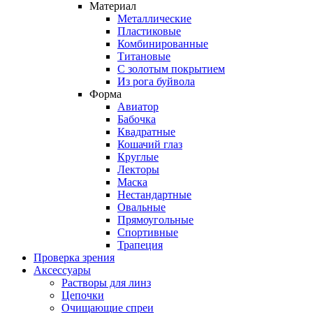
Материал
Металлические
Пластиковые
Комбинированные
Титановые
С золотым покрытием
Из рога буйвола
Форма
Авиатор
Бабочка
Квадратные
Кошачий глаз
Круглые
Лекторы
Маска
Нестандартные
Овальные
Прямоугольные
Спортивные
Трапеция
Проверка зрения
Аксессуары
Растворы для линз
Цепочки
Очищающие спреи