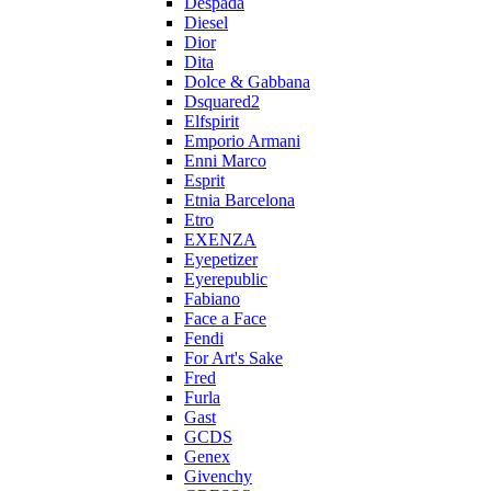
Despada
Diesel
Dior
Dita
Dolce & Gabbana
Dsquared2
Elfspirit
Emporio Armani
Enni Marco
Esprit
Etnia Barcelona
Etro
EXENZA
Eyepetizer
Eyerepublic
Fabiano
Face a Face
Fendi
For Art's Sake
Fred
Furla
Gast
GCDS
Genex
Givenchy