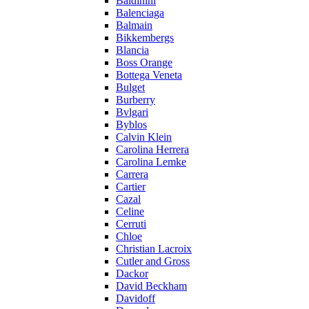
Baldinini
Balenciaga
Balmain
Bikkembergs
Blancia
Boss Orange
Bottega Veneta
Bulget
Burberry
Bvlgari
Byblos
Calvin Klein
Carolina Herrera
Carolina Lemke
Carrera
Cartier
Cazal
Celine
Cerruti
Chloe
Christian Lacroix
Cutler and Gross
Dackor
David Beckham
Davidoff