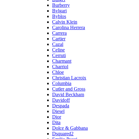
Burberry
Bvlgari
Byblos
Calvin Klein
Carolina Herrera
Carrera
Cartier
Cazal
Celine
Cerruti
Charmant
Charriol
Chloe
Christian Lacroix
Columbia
Cutler and Gross
David Beckham
Davidoff
Despada
Diesel
Dior
Dita
Dolce & Gabbana
Dsquared2