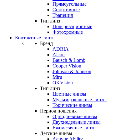
Прямоугольные
Спортивные
Трапеция
Тип линз
Поляризационные
Фотохромные
Контактные линзы
Бренд
ADRIA
Alcon
Bausch & Lomb
Cooper Vision
Johnson & Johnson
Miru
OKVision
Тип линз
Цветные линзы
Мультифокальные линзы
Торические линзы
Период ношения
Однодневные линзы
Двухнедельные линзы
Ежемесячные линзы
Детские линзы
Acuvue Ability