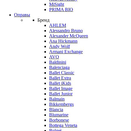
MiSight
PRIMA BIO
Оправы
Бренд
AHLEM
Alessandro Bruno
Alexander McQueen
Ana Hickmann
Andy Wolf
Armani Exchange
AVO
Baldinini
Balenciaga
Ballet Classic
Ballet Extra
Ballet iKids
Ballet Image
Ballet Junior
Balmain
Bikkembergs
Blancia
Blumarine
Borbonese
Bottega Veneta
Bulget