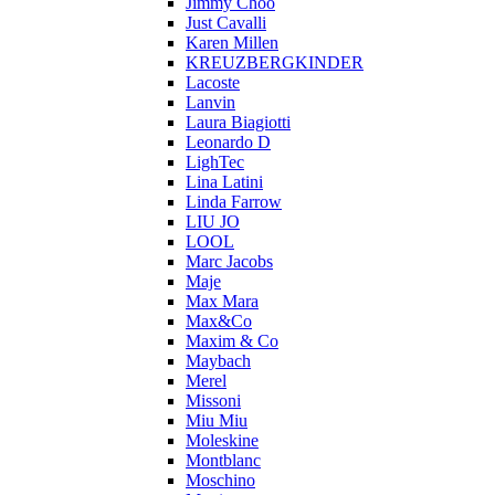
Jimmy Choo
Just Cavalli
Karen Millen
KREUZBERGKINDER
Lacoste
Lanvin
Laura Biagiotti
Leonardo D
LighTec
Lina Latini
Linda Farrow
LIU JO
LOOL
Marc Jacobs
Maje
Max Mara
Max&Co
Maxim & Co
Maybach
Merel
Missoni
Miu Miu
Moleskine
Montblanc
Moschino