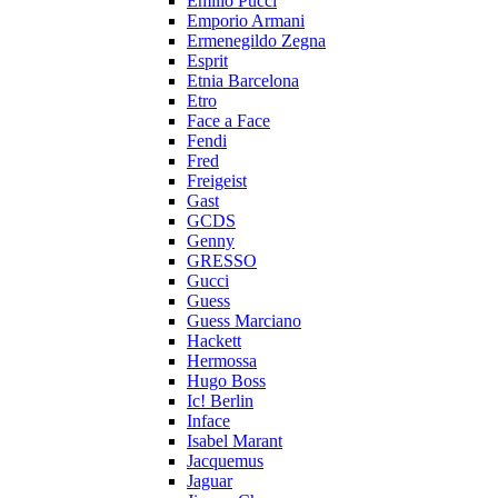
Emilio Pucci
Emporio Armani
Ermenegildo Zegna
Esprit
Etnia Barcelona
Etro
Face a Face
Fendi
Fred
Freigeist
Gast
GCDS
Genny
GRESSO
Gucci
Guess
Guess Marciano
Hackett
Hermossa
Hugo Boss
Ic! Berlin
Inface
Isabel Marant
Jacquemus
Jaguar