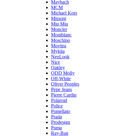
Maybach
MCM
Michael Kors
Missoni
Miu Miu
Moncler
Montblanc
Moschino
Movitra
Mykita
NeoLook
Nice
Oakley
ODD Molly
Off-White
Oliver Peoples
Pepe Jeans
Pierre Cardin
Polaroid
Police
Pomellato
Prada
Prodesign
Puma
Ray-Ban