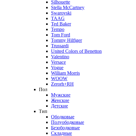
Silhouette
Stella McCartney
Swarovski
TAAG
Ted Baker
Tempo
Tom Ford
Tommy Hilfiger
Trussardi
United Colors of Benetton
Valentino
Versace
Vogue
William Morris
WOOW
Zerorh+RH
Пол
Мужские
Женские
Детские
Тип
Ободковые
Полуободковые
Безободковые
Складные