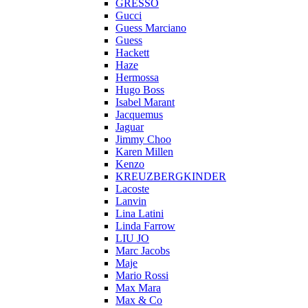
GRESSO
Gucci
Guess Marciano
Guess
Hackett
Haze
Hermossa
Hugo Boss
Isabel Marant
Jacquemus
Jaguar
Jimmy Choo
Karen Millen
Kenzo
KREUZBERGKINDER
Lacoste
Lanvin
Lina Latini
Linda Farrow
LIU JO
Marc Jacobs
Maje
Mario Rossi
Max Mara
Max & Co