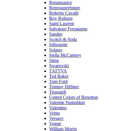
Renaissance
Retrosuperfuture
Roberto Cavalli
Roy Robson
Saint Laurent
Salvatore Ferragamo
Sandro
Scotch & Soda
Silhouette
Solano
Stella McCartney
Sting
Swarovski
TATTVA
Ted Baker
Tom Ford
Tommy Hilfiger
Trussardi
United Colors of Benetton
Valentin Yudashkin
Valentino
Vento
Versace
Vogue
William Morris