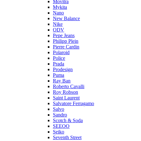
Movitra
Mykita
Nano
New Balance
Nike
ODV
Pepe Jeans
Philipp Plein
Pierre Cardin
Polaroid
Police
Prada
Prodesign
Puma
Ray Ban
Roberto Cavalli
Roy Robson
Saint Laurent
Salvatore Ferragamo
Salvo
Sandro
Scotch & Soda
SEEOO
Seiko
Seventh Street