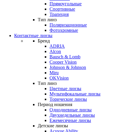
Прямоугольные
Спортивные
Трапеция
Тип линз
Поляризационные
Фотохромные
Контактные линзы
Бренд
ADRIA
Alcon
Bausch & Lomb
Cooper Vision
Johnson & Johnson
Miru
OKVision
Тип линз
Цветные линзы
Мультифокальные линзы
Торические линзы
Период ношения
Однодневные линзы
Двухнедельные линзы
Ежемесячные линзы
Детские линзы
Acuvue Ability