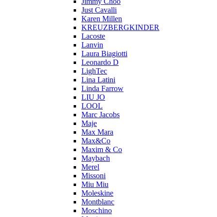
Jimmy Choo
Just Cavalli
Karen Millen
KREUZBERGKINDER
Lacoste
Lanvin
Laura Biagiotti
Leonardo D
LighTec
Lina Latini
Linda Farrow
LIU JO
LOOL
Marc Jacobs
Maje
Max Mara
Max&Co
Maxim & Co
Maybach
Merel
Missoni
Miu Miu
Moleskine
Montblanc
Moschino