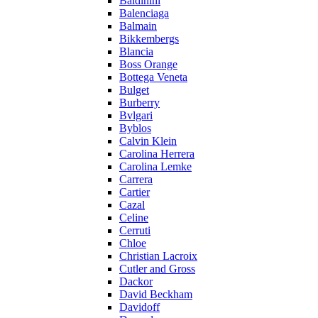
Baldinini
Balenciaga
Balmain
Bikkembergs
Blancia
Boss Orange
Bottega Veneta
Bulget
Burberry
Bvlgari
Byblos
Calvin Klein
Carolina Herrera
Carolina Lemke
Carrera
Cartier
Cazal
Celine
Cerruti
Chloe
Christian Lacroix
Cutler and Gross
Dackor
David Beckham
Davidoff