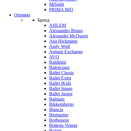
MiSight
PRIMA BIO
Оправы
Бренд
AHLEM
Alessandro Bruno
Alexander McQueen
Ana Hickmann
Andy Wolf
Armani Exchange
AVO
Baldinini
Balenciaga
Ballet Classic
Ballet Extra
Ballet iKids
Ballet Image
Ballet Junior
Balmain
Bikkembergs
Blancia
Blumarine
Borbonese
Bottega Veneta
Bulget