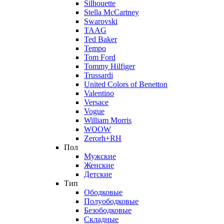
Silhouette
Stella McCartney
Swarovski
TAAG
Ted Baker
Tempo
Tom Ford
Tommy Hilfiger
Trussardi
United Colors of Benetton
Valentino
Versace
Vogue
William Morris
WOOW
Zerorh+RH
Пол
Мужские
Женские
Детские
Тип
Ободковые
Полуободковые
Безободковые
Складные