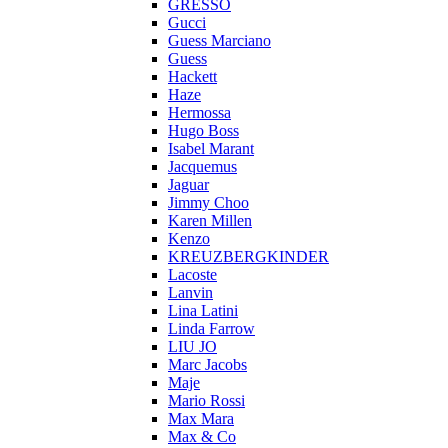
GRESSO
Gucci
Guess Marciano
Guess
Hackett
Haze
Hermossa
Hugo Boss
Isabel Marant
Jacquemus
Jaguar
Jimmy Choo
Karen Millen
Kenzo
KREUZBERGKINDER
Lacoste
Lanvin
Lina Latini
Linda Farrow
LIU JO
Marc Jacobs
Maje
Mario Rossi
Max Mara
Max & Co