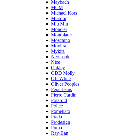
Maybach
MCM
Michael Kors
Missoni
Miu Miu
Moncler
Montblanc
Moschino
Movitra
Mykita
NeoLook
Nice
Oakley
ODD Molly
Off-White
Oliver Peoples
Pepe Jeans
Pierre Cardin
Polaroid
Police
Pomellato
Prada
Prodesign
Puma
Ray-Ban