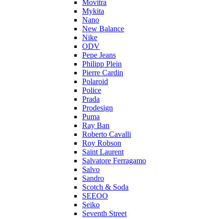
Movitra
Mykita
Nano
New Balance
Nike
ODV
Pepe Jeans
Philipp Plein
Pierre Cardin
Polaroid
Police
Prada
Prodesign
Puma
Ray Ban
Roberto Cavalli
Roy Robson
Saint Laurent
Salvatore Ferragamo
Salvo
Sandro
Scotch & Soda
SEEOO
Seiko
Seventh Street