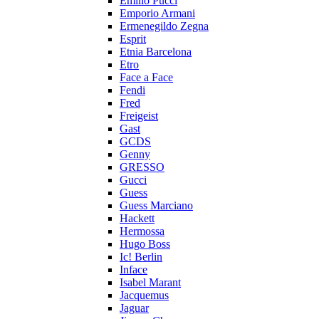
Emilio Pucci
Emporio Armani
Ermenegildo Zegna
Esprit
Etnia Barcelona
Etro
Face a Face
Fendi
Fred
Freigeist
Gast
GCDS
Genny
GRESSO
Gucci
Guess
Guess Marciano
Hackett
Hermossa
Hugo Boss
Ic! Berlin
Inface
Isabel Marant
Jacquemus
Jaguar