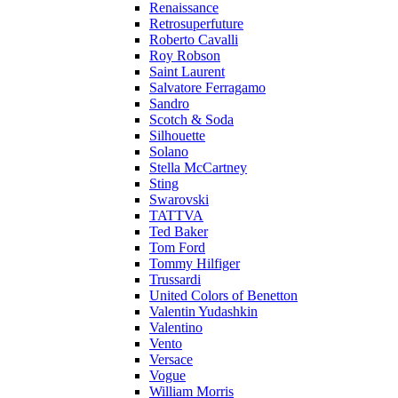
Renaissance
Retrosuperfuture
Roberto Cavalli
Roy Robson
Saint Laurent
Salvatore Ferragamo
Sandro
Scotch & Soda
Silhouette
Solano
Stella McCartney
Sting
Swarovski
TATTVA
Ted Baker
Tom Ford
Tommy Hilfiger
Trussardi
United Colors of Benetton
Valentin Yudashkin
Valentino
Vento
Versace
Vogue
William Morris