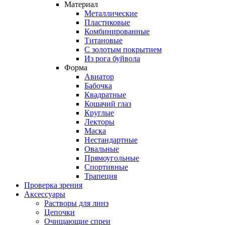
Материал
Металлические
Пластиковые
Комбинированные
Титановые
С золотым покрытием
Из рога буйвола
Форма
Авиатор
Бабочка
Квадратные
Кошачий глаз
Круглые
Лекторы
Маска
Нестандартные
Овальные
Прямоугольные
Спортивные
Трапеция
Проверка зрения
Аксессуары
Растворы для линз
Цепочки
Очищающие спреи