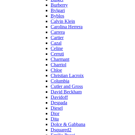
Burberry
Bvlgari
Byblos
Calvin Klein
Carolina Herrera
Carrera
Cartier
Cazal
Celine
Cerruti
Charmant
Charriol
Chloe
Christian Lacroix
Columbia
Cutler and Gross
David Beckham
Davidoff
Despada
Diesel
Dior
Dita
Dolce & Gabbana
Dsquared2