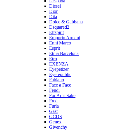
Despada
Diesel
Dior
Dita
Dolce & Gabbana
Dsquared2
Elfspirit
Emporio Armani
Enni Marco
Esprit
Etnia Barcelona
Etro
EXENZA
Eyepetizer
Eyerepublic
Fabiano
Face a Face
Fendi
For Art's Sake
Fred
Furla
Gast
GCDS
Genex
Givenchy