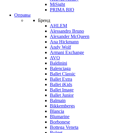
MiSight
PRIMA BIO
Оправы
Бренд
AHLEM
Alessandro Bruno
Alexander McQueen
Ana Hickmann
Andy Wolf
Armani Exchange
AVO
Baldinini
Balenciaga
Ballet Classic
Ballet Extra
Ballet iKids
Ballet Image
Ballet Junior
Balmain
Bikkembergs
Blancia
Blumarine
Borbonese
Bottega Veneta
Bulget