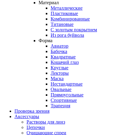
Материал
Металлические
Пластиковые
Комбинированные
Титановые
С золотым покрытием
Из рога буйвола
Форма
Авиатор
Бабочка
Квадратные
Кошачий глаз
Круглые
Лекторы
Маска
Нестандартные
Овальные
Прямоугольные
Спортивные
Трапеция
Проверка зрения
Аксессуары
Растворы для линз
Цепочки
Очищающие спреи