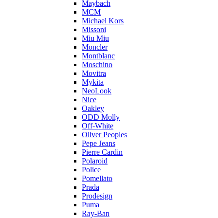
Maybach
MCM
Michael Kors
Missoni
Miu Miu
Moncler
Montblanc
Moschino
Movitra
Mykita
NeoLook
Nice
Oakley
ODD Molly
Off-White
Oliver Peoples
Pepe Jeans
Pierre Cardin
Polaroid
Police
Pomellato
Prada
Prodesign
Puma
Ray-Ban