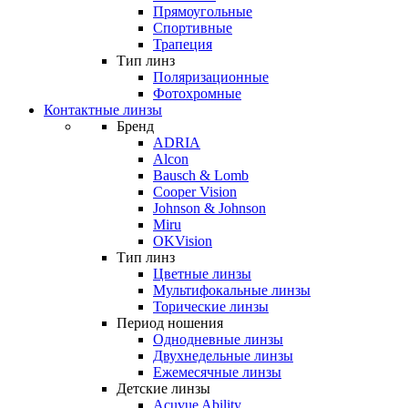
Прямоугольные
Спортивные
Трапеция
Тип линз
Поляризационные
Фотохромные
Контактные линзы
Бренд
ADRIA
Alcon
Bausch & Lomb
Cooper Vision
Johnson & Johnson
Miru
OKVision
Тип линз
Цветные линзы
Мультифокальные линзы
Торические линзы
Период ношения
Однодневные линзы
Двухнедельные линзы
Ежемесячные линзы
Детские линзы
Acuvue Ability