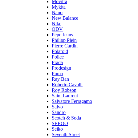
Movitra
Mykita
Nano
New Balance
Nike
ODV
Pepe Jeans
Philipp Plein
Pierre Cardin
Polaroid
Police
Prada
Prodesign
Puma
Ray Ban
Roberto Cavalli
Roy Robson
Saint Laurent
Salvatore Ferragamo
Salvo
Sandro
Scotch & Soda
SEEOO
Seiko
Seventh Street