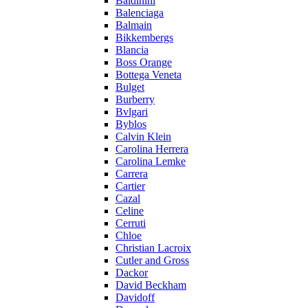
Baldinini
Balenciaga
Balmain
Bikkembergs
Blancia
Boss Orange
Bottega Veneta
Bulget
Burberry
Bvlgari
Byblos
Calvin Klein
Carolina Herrera
Carolina Lemke
Carrera
Cartier
Cazal
Celine
Cerruti
Chloe
Christian Lacroix
Cutler and Gross
Dackor
David Beckham
Davidoff