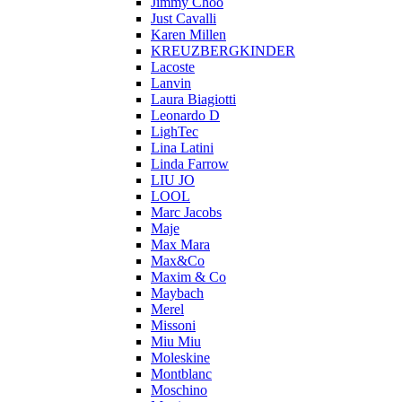
Jimmy Choo
Just Cavalli
Karen Millen
KREUZBERGKINDER
Lacoste
Lanvin
Laura Biagiotti
Leonardo D
LighTec
Lina Latini
Linda Farrow
LIU JO
LOOL
Marc Jacobs
Maje
Max Mara
Max&Co
Maxim & Co
Maybach
Merel
Missoni
Miu Miu
Moleskine
Montblanc
Moschino