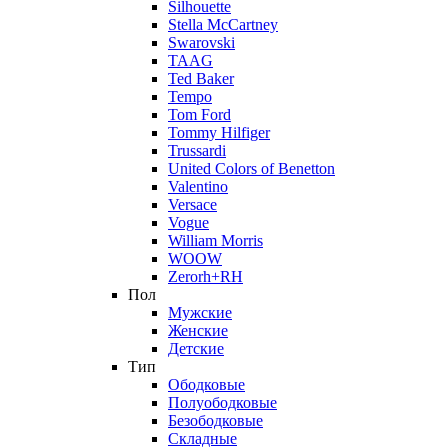
Silhouette
Stella McCartney
Swarovski
TAAG
Ted Baker
Tempo
Tom Ford
Tommy Hilfiger
Trussardi
United Colors of Benetton
Valentino
Versace
Vogue
William Morris
WOOW
Zerorh+RH
Пол
Мужские
Женские
Детские
Тип
Ободковые
Полуободковые
Безободковые
Складные