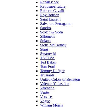
Renaissance
Retrosuperfuture
Roberto Cavalli
Roy Robson
Saint Laurent
Salvatore Ferragamo
Sandro
Scotch & Soda
Silhouette
Solano
Stella McCartney
Sting
Swarovski
TATTVA
Ted Baker
Tom Ford
Tommy Hilfiger
Trussardi
United Colors of Benetton
Valentin Yudashkin
Valentino
Vento
Versace
Vogue
William Morris