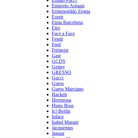
Emilio Pucci
Emporio Armani
Ermenegildo Zegna
Esprit
Etnia Barcelona
Etro
Face a Face
Fendi
Fred
Freigeist
Gast
GCDS
Genny
GRESSO
Gucci
Guess
Guess Marciano
Hackett
Hermossa
Hugo Boss
Ic! Berlin
Inface
Isabel Marant
Jacquemus
Jaguar