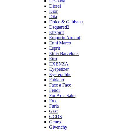
Despada
Diesel
Dior
Dita
Dolce & Gabbana
Dsquared2
Elfspirit
Emporio Armani
Enni Marco
Esprit
Etnia Barcelona
Etro
EXENZA
Eyepetizer
Eyerepublic
Fabiano
Face a Face
Fendi
For Art's Sake
Fred
Furla
Gast
GCDS
Genex
Givenchy