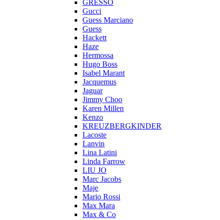
GRESSO
Gucci
Guess Marciano
Guess
Hackett
Haze
Hermossa
Hugo Boss
Isabel Marant
Jacquemus
Jaguar
Jimmy Choo
Karen Millen
Kenzo
KREUZBERGKINDER
Lacoste
Lanvin
Lina Latini
Linda Farrow
LIU JO
Marc Jacobs
Maje
Mario Rossi
Max Mara
Max & Co