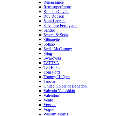
Renaissance
Retrosuperfuture
Roberto Cavalli
Roy Robson
Saint Laurent
Salvatore Ferragamo
Sandro
Scotch & Soda
Silhouette
Solano
Stella McCartney
Sting
Swarovski
TATTVA
Ted Baker
Tom Ford
Tommy Hilfiger
Trussardi
United Colors of Benetton
Valentin Yudashkin
Valentino
Vento
Versace
Vogue
William Morris