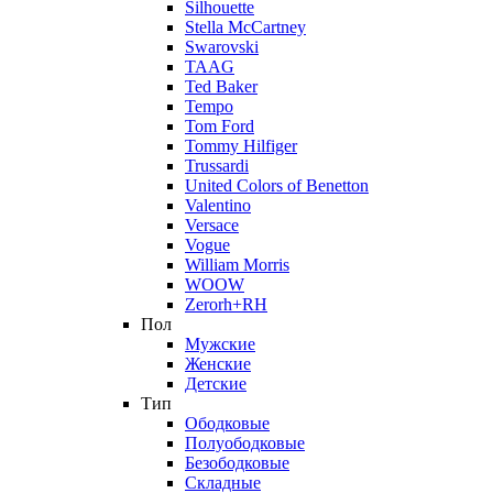
Silhouette
Stella McCartney
Swarovski
TAAG
Ted Baker
Tempo
Tom Ford
Tommy Hilfiger
Trussardi
United Colors of Benetton
Valentino
Versace
Vogue
William Morris
WOOW
Zerorh+RH
Пол
Мужские
Женские
Детские
Тип
Ободковые
Полуободковые
Безободковые
Складные