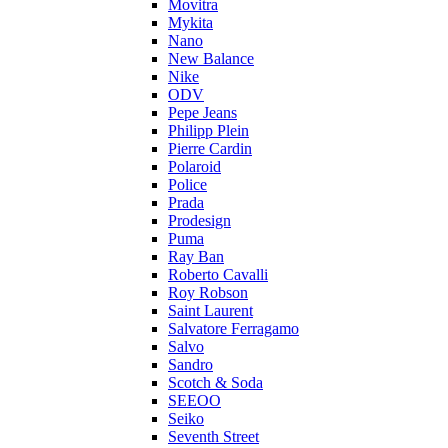
Movitra
Mykita
Nano
New Balance
Nike
ODV
Pepe Jeans
Philipp Plein
Pierre Cardin
Polaroid
Police
Prada
Prodesign
Puma
Ray Ban
Roberto Cavalli
Roy Robson
Saint Laurent
Salvatore Ferragamo
Salvo
Sandro
Scotch & Soda
SEEOO
Seiko
Seventh Street