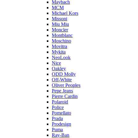
Maybach
MCM
Michael Kors
Missoni
Miu Miu
Moncler
Montblanc
Moschino
Movitra
Mykita
NeoLook
Nice
Oakley
ODD Molly
Off-White
Oliver Peoples
Pepe Jeans
Pierre Cardin
Polaroid
Police
Pomellato
Prada
Prodesign
Puma
Ray-Ban