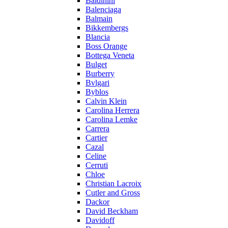
Baldinini
Balenciaga
Balmain
Bikkembergs
Blancia
Boss Orange
Bottega Veneta
Bulget
Burberry
Bvlgari
Byblos
Calvin Klein
Carolina Herrera
Carolina Lemke
Carrera
Cartier
Cazal
Celine
Cerruti
Chloe
Christian Lacroix
Cutler and Gross
Dackor
David Beckham
Davidoff