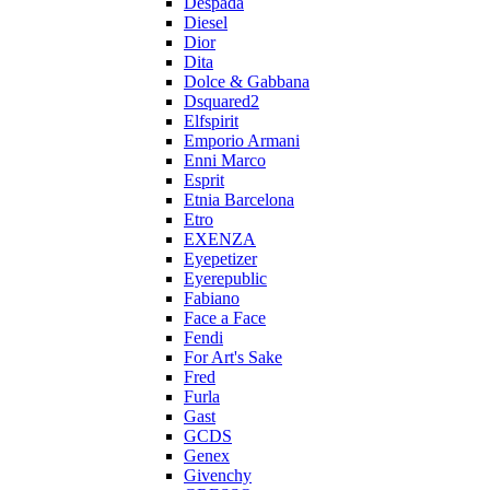
Despada
Diesel
Dior
Dita
Dolce & Gabbana
Dsquared2
Elfspirit
Emporio Armani
Enni Marco
Esprit
Etnia Barcelona
Etro
EXENZA
Eyepetizer
Eyerepublic
Fabiano
Face a Face
Fendi
For Art's Sake
Fred
Furla
Gast
GCDS
Genex
Givenchy