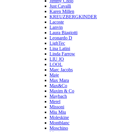
Jimmy Choo
Just Cavalli
Karen Millen
KREUZBERGKINDER
Lacoste
Lanvin
Laura Biagiotti
Leonardo D
LighTec
Lina Latini
Linda Farrow
LIU JO
LOOL
Marc Jacobs
Maje
Max Mara
Max&Co
Maxim & Co
Maybach
Merel
Missoni
Miu Miu
Moleskine
Montblanc
Moschino