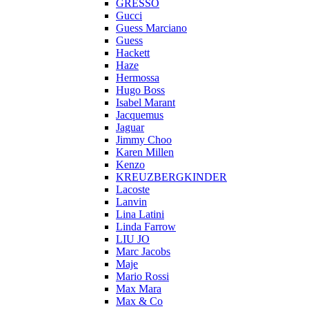
GRESSO
Gucci
Guess Marciano
Guess
Hackett
Haze
Hermossa
Hugo Boss
Isabel Marant
Jacquemus
Jaguar
Jimmy Choo
Karen Millen
Kenzo
KREUZBERGKINDER
Lacoste
Lanvin
Lina Latini
Linda Farrow
LIU JO
Marc Jacobs
Maje
Mario Rossi
Max Mara
Max & Co