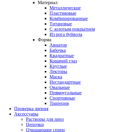
Материал
Металлические
Пластиковые
Комбинированные
Титановые
С золотым покрытием
Из рога буйвола
Форма
Авиатор
Бабочка
Квадратные
Кошачий глаз
Круглые
Лекторы
Маска
Нестандартные
Овальные
Прямоугольные
Спортивные
Трапеция
Проверка зрения
Аксессуары
Растворы для линз
Цепочки
Очищающие спреи