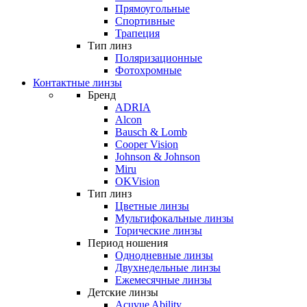
Прямоугольные
Спортивные
Трапеция
Тип линз
Поляризационные
Фотохромные
Контактные линзы
Бренд
ADRIA
Alcon
Bausch & Lomb
Cooper Vision
Johnson & Johnson
Miru
OKVision
Тип линз
Цветные линзы
Мультифокальные линзы
Торические линзы
Период ношения
Однодневные линзы
Двухнедельные линзы
Ежемесячные линзы
Детские линзы
Acuvue Ability