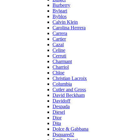
Burberry
Bvlgari
Byblos
Calvin Klein
Carolina Herrera
Carrera
Cartier
Cazal
Celine
Cerruti
Charmant
Charriol
Chloe
Christian Lacroix
Columbia
Cutler and Gross
David Beckham
Davidoff
Despada
Diesel
Dior
Dita
Dolce & Gabbana
Dsquared2