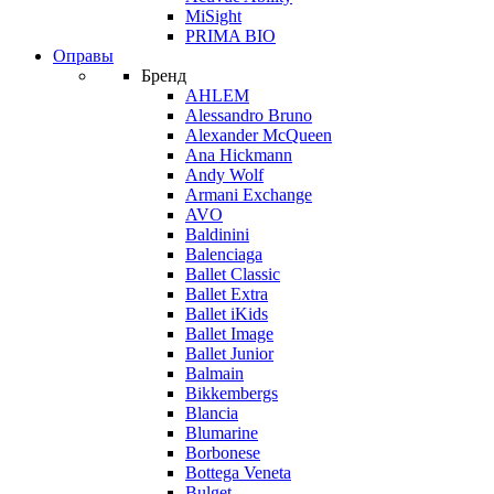
MiSight
PRIMA BIO
Оправы
Бренд
AHLEM
Alessandro Bruno
Alexander McQueen
Ana Hickmann
Andy Wolf
Armani Exchange
AVO
Baldinini
Balenciaga
Ballet Classic
Ballet Extra
Ballet iKids
Ballet Image
Ballet Junior
Balmain
Bikkembergs
Blancia
Blumarine
Borbonese
Bottega Veneta
Bulget