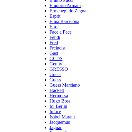
Emilio Pucci
Emporio Armani
Ermenegildo Zegna
Esprit
Etnia Barcelona
Etro
Face a Face
Fendi
Fred
Freigeist
Gast
GCDS
Genny
GRESSO
Gucci
Guess
Guess Marciano
Hackett
Hermossa
Hugo Boss
Ic! Berlin
Inface
Isabel Marant
Jacquemus
Jaguar