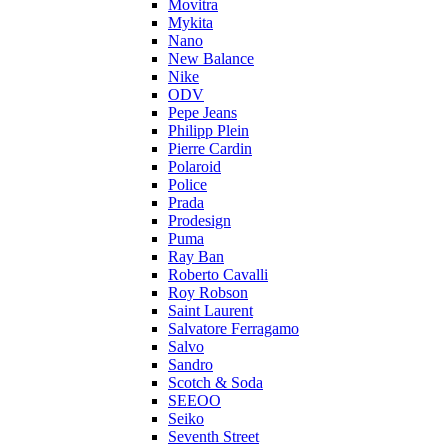
Movitra
Mykita
Nano
New Balance
Nike
ODV
Pepe Jeans
Philipp Plein
Pierre Cardin
Polaroid
Police
Prada
Prodesign
Puma
Ray Ban
Roberto Cavalli
Roy Robson
Saint Laurent
Salvatore Ferragamo
Salvo
Sandro
Scotch & Soda
SEEOO
Seiko
Seventh Street