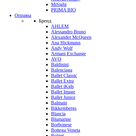
MiSight
PRIMA BIO
Оправы
Бренд
AHLEM
Alessandro Bruno
Alexander McQueen
Ana Hickmann
Andy Wolf
Armani Exchange
AVO
Baldinini
Balenciaga
Ballet Classic
Ballet Extra
Ballet iKids
Ballet Image
Ballet Junior
Balmain
Bikkembergs
Blancia
Blumarine
Borbonese
Bottega Veneta
Bulget