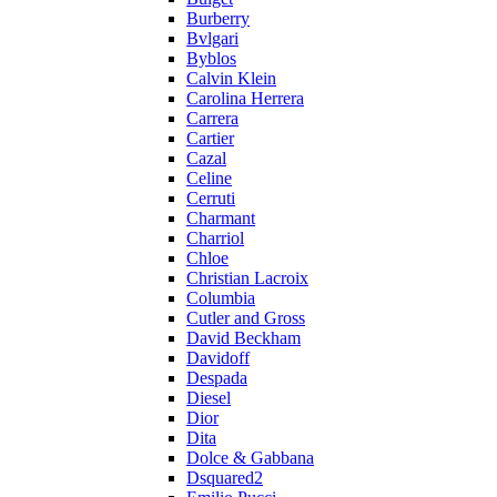
Burberry
Bvlgari
Byblos
Calvin Klein
Carolina Herrera
Carrera
Cartier
Cazal
Celine
Cerruti
Charmant
Charriol
Chloe
Christian Lacroix
Columbia
Cutler and Gross
David Beckham
Davidoff
Despada
Diesel
Dior
Dita
Dolce & Gabbana
Dsquared2