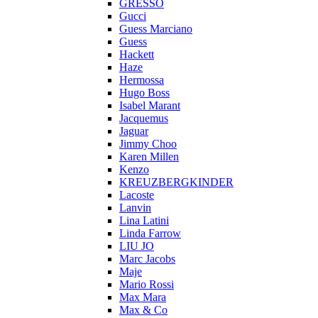
GRESSO
Gucci
Guess Marciano
Guess
Hackett
Haze
Hermossa
Hugo Boss
Isabel Marant
Jacquemus
Jaguar
Jimmy Choo
Karen Millen
Kenzo
KREUZBERGKINDER
Lacoste
Lanvin
Lina Latini
Linda Farrow
LIU JO
Marc Jacobs
Maje
Mario Rossi
Max Mara
Max & Co