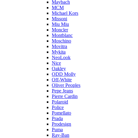
Maybach
MCM
Michael Kors
Missoni
Miu Miu
Moncler
Montblanc
Moschino
Movitra
Mykita
NeoLook
Nice
Oakley
ODD Molly
Off-White
Oliver Peoples
Pepe Jeans
Pierre Cardin
Polaroid
Police
Pomellato
Prada
Prodesign
Puma
Ray-Ban