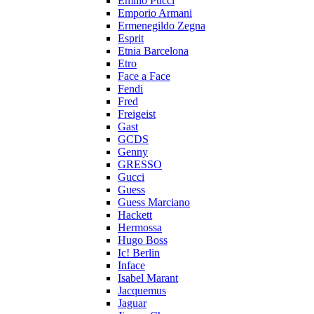
Emilio Pucci
Emporio Armani
Ermenegildo Zegna
Esprit
Etnia Barcelona
Etro
Face a Face
Fendi
Fred
Freigeist
Gast
GCDS
Genny
GRESSO
Gucci
Guess
Guess Marciano
Hackett
Hermossa
Hugo Boss
Ic! Berlin
Inface
Isabel Marant
Jacquemus
Jaguar