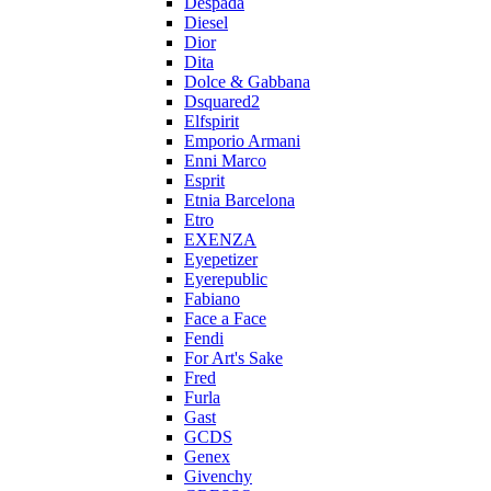
Despada
Diesel
Dior
Dita
Dolce & Gabbana
Dsquared2
Elfspirit
Emporio Armani
Enni Marco
Esprit
Etnia Barcelona
Etro
EXENZA
Eyepetizer
Eyerepublic
Fabiano
Face a Face
Fendi
For Art's Sake
Fred
Furla
Gast
GCDS
Genex
Givenchy