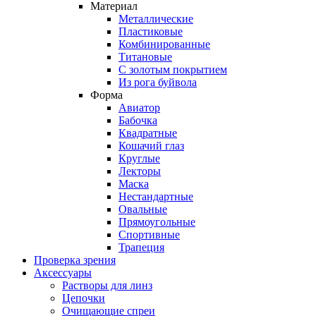
Материал
Металлические
Пластиковые
Комбинированные
Титановые
С золотым покрытием
Из рога буйвола
Форма
Авиатор
Бабочка
Квадратные
Кошачий глаз
Круглые
Лекторы
Маска
Нестандартные
Овальные
Прямоугольные
Спортивные
Трапеция
Проверка зрения
Аксессуары
Растворы для линз
Цепочки
Очищающие спреи