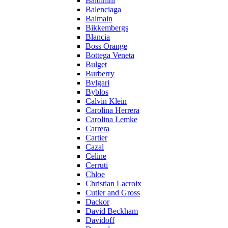
Baldinini
Balenciaga
Balmain
Bikkembergs
Blancia
Boss Orange
Bottega Veneta
Bulget
Burberry
Bvlgari
Byblos
Calvin Klein
Carolina Herrera
Carolina Lemke
Carrera
Cartier
Cazal
Celine
Cerruti
Chloe
Christian Lacroix
Cutler and Gross
Dackor
David Beckham
Davidoff