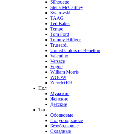
Silhouette
Stella McCartney
Swarovski
TAAG
Ted Baker
Tempo
Tom Ford
Tommy Hilfiger
Trussardi
United Colors of Benetton
Valentino
Versace
Vogue
William Morris
WOOW
Zerorh+RH
Пол
Мужские
Женские
Детские
Тип
Ободковые
Полуободковые
Безободковые
Складные