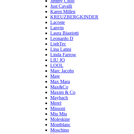
Jimmy Choo
Just Cavalli
Karen Millen
KREUZBERGKINDER
Lacoste
Lanvin
Laura Biagiotti
Leonardo D
LighTec
Lina Latini
Linda Farrow
LIU JO
LOOL
Marc Jacobs
Maje
Max Mara
Max&Co
Maxim & Co
Maybach
Merel
Missoni
Miu Miu
Moleskine
Montblanc
Moschino