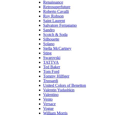
Renaissance
Retrosuperfuture
Roberto Cavalli
Roy Robson
Saint Laurent
Salvatore Ferragamo
Sandro
Scotch & Soda
Silhouette
Solano
Stella McCartney
Sting
Swarovski
TATTVA
Ted Baker
Tom Ford
Tommy Hilfiger
Trussardi
United Colors of Benetton
Valentin Yudashkin
Valentino
Vento
Versace
Vogue
William Morris