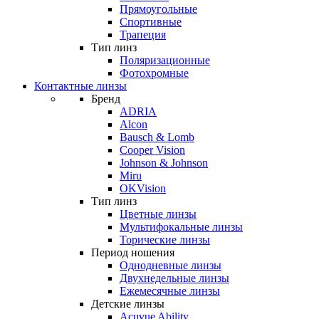
Прямоугольные
Спортивные
Трапеция
Тип линз
Поляризационные
Фотохромные
Контактные линзы
Бренд
ADRIA
Alcon
Bausch & Lomb
Cooper Vision
Johnson & Johnson
Miru
OKVision
Тип линз
Цветные линзы
Мультифокальные линзы
Торические линзы
Период ношения
Однодневные линзы
Двухнедельные линзы
Ежемесячные линзы
Детские линзы
Acuvue Ability